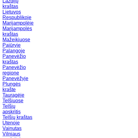
Lazdijų
kraštas
Lietuvos
Respublikoje
Marijampolėje
Marijampolės
kraštas
Mažeikiuose
Pajūryje
Palangoje
Panevėžio
kraštas
Panevėžio
regione
Panevėžyje
Plungės
krašte
Tauragėje
Telšiuose
Telšių
apskritis
Telšių kraštas
Utenoje
Vainutas
Vilniaus