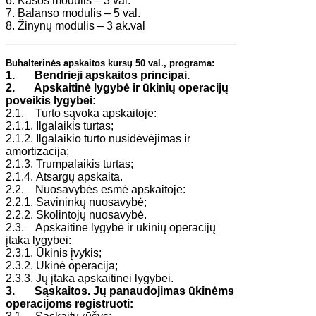
6. Kasos modulis – 3 val.
7. Balanso modulis – 5 val.
8. Žinynų modulis – 3 ak.val
Buhalterinės apskaitos kursų 50 val., programa:
1. Bendrieji apskaitos principai.
2. Apskaitinė lygybė ir ūkinių operacijų
poveikis lygybei:
2.1. Turto sąvoka apskaitoje:
2.1.1. Ilgalaikis turtas;
2.1.2. Ilgalaikio turto nusidėvėjimas ir
amortizacija;
2.1.3. Trumpalaikis turtas;
2.1.4. Atsargų apskaita.
2.2. Nuosavybės esmė apskaitoje:
2.2.1. Savininkų nuosavybė;
2.2.2. Skolintojų nuosavybė.
2.3. Apskaitinė lygybė ir ūkinių operacijų
įtaka lygybei:
2.3.1. Ūkinis įvykis;
2.3.2. Ūkinė operacija;
2.3.3. Jų įtaka apskaitinei lygybei.
3.
Sąskaitos. Jų panaudojimas ūkinėms
operacijoms registruoti: