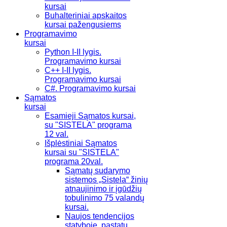
kursai
Buhalteriniai apskaitos
kursai pažengusiems
Programavimo
kursai
Python I-II lygis.
Programavimo kursai
C++ I-II lygis.
Programavimo kursai
C#. Programavimo kursai
Sąmatos
kursai
Esamieji Sąmatos kursai,
su "SISTELA" programa
12 val.
Išplėstiniai Sąmatos
kursai su "SISTELA"
programa 20val.
Sąmatų sudarymo
sistemos „Sistela“ žinių
atnaujinimo ir įgūdžių
tobulinimo 75 valandų
kursai.
Naujos tendencijos
statyboje, pastatų