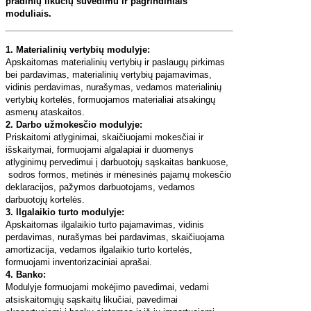
pradinių likučių suvedimu ir pagrindiniais
moduliais.
1
. Materialini
ų vertybių modulyje:
Apskaitomas materialinių vertybių ir paslaugų pirkimas
bei pardavimas, materialinių vertybių pajamavimas,
vidinis perdavimas, nurašymas, vedamos materialinių
vertybių kortelės, formuojamos materialiai atsakingų
asmenų ataskaitos.
2. Darbo užmokesčio modulyje:
Priskaitomi atlyginimai, skaičiuojami mokesčiai ir
išskaitymai, formuojami algalapiai ir duomenys
atlyginimų pervedimui į darbuotojų sąskaitas bankuose,
sodros formos, metinės ir mėnesinės pajamų mokesčio
deklaracijos, pažymos darbuotojams, vedamos
darbuotojų kortelės.
3. Ilgalaikio turto modulyje:
Apskaitomas ilgalaikio turto pajamavimas, vidinis
perdavimas, nurašymas bei pardavimas, skaičiuojama
amortizacija, vedamos ilgalaikio turto kortelės,
formuojami inventorizaciniai aprašai.
4. Banko:
Modulyje formuojami mokėjimo pavedimai, vedami
atsiskaitomųjų sąskaitų likučiai, pavedimai