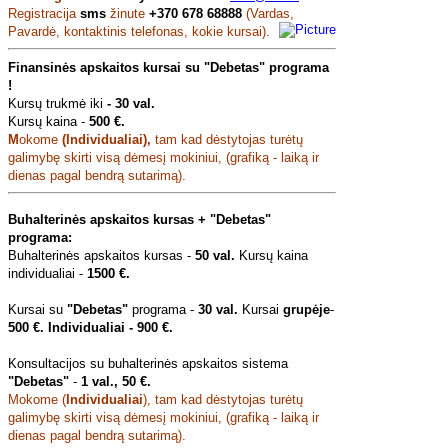
Registracija
sms
žinute
+370 678 68888
(Vardas,
Pavardė, kontaktinis telefonas, kokie kursai).
Finansinės apskaitos kursai su "Debetas" programa
!
Kurs
ų trukmė
iki
-
30 val.
Kursų kaina -
500 €.
M
okome
(
Individualiai
),
tam kad d
ėstytojas turėtų
galimybę skirti visą dėmesį mokiniui, (grafiką - laiką ir
dienas pagal bendrą sutarimą).
Buhalterinės apskaitos kursas + "Debetas"
programa:
Buhalterinės apskaitos kursas -
50 val.
Kursų kaina
individualiai -
1500 €.
Kursai su
"Debetas"
programa -
30 val.
Kursai
grupėje
-
500 €. Individualiai - 900 €.
Konsultacijos su buhalterinės apskaitos sistema
"Debetas"
-
1 val., 50 €.
Mokome (
Individualiai
), tam kad dėstytojas turėtų
galimybę skirti visą dėmesį mokiniui, (grafiką - laiką ir
dienas pagal bendrą sutarimą).