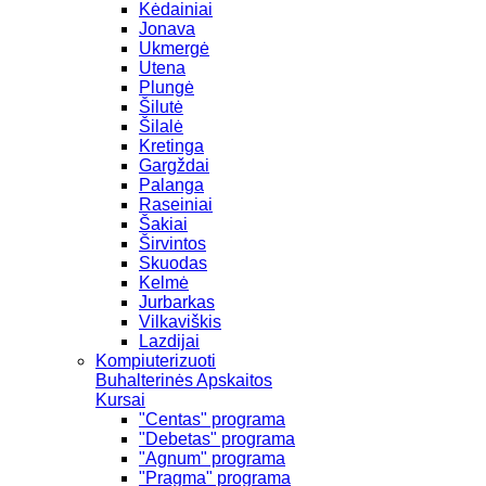
Kėdainiai
Jonava
Ukmergė
Utena
Plungė
Šilutė
Šilalė
Kretinga
Gargždai
Palanga
Raseiniai
Šakiai
Širvintos
Skuodas
Kelmė
Jurbarkas
Vilkaviškis
Lazdijai
Kompiuterizuoti
Buhalterinės Apskaitos
Kursai
"Centas" programa
"Debetas" programa
"Agnum" programa
"Pragma" programa