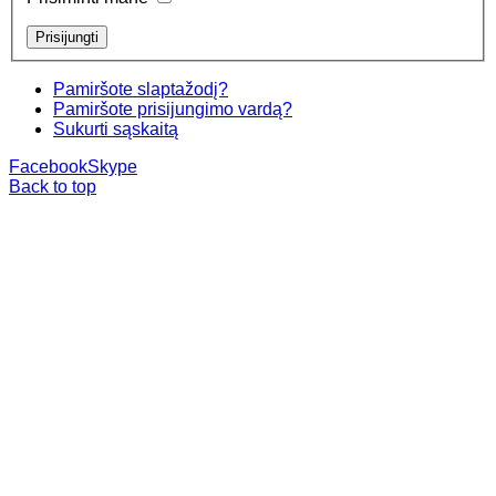
Pamiršote slaptažodį?
Pamiršote prisijungimo vardą?
Sukurti sąskaitą
Facebook
Skype
Back to top