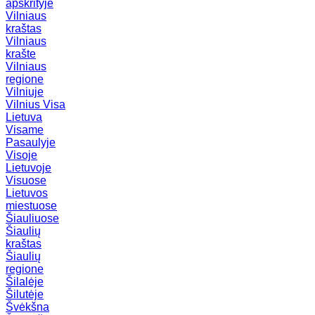
apskrityje
Vilniaus
kraštas
Vilniaus
krašte
Vilniaus
regione
Vilniuje
Vilnius
Visa
Lietuva
Visame
Pasaulyje
Visoje
Lietuvoje
Visuose
Lietuvos
miestuose
Šiauliuose
Šiaulių
kraštas
Šiaulių
regione
Šilalėje
Šilutėje
Švėkšna