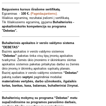
Baigusiems kursus išrašome sertifikatą.
Egzaminas -
100 €.
(Pageidaujantiems).
Išlaikius egzaminą, rezultatai įrašomi į sertifikatą.
Tik Išlaikiusiems egzaminą, įgyjama
Buhalterio/ės -
apskaitininko/ės kompetencija su programa
"
Debetas".
Buhalterinės apskaitos ir verslo valdymo sistema
"
DEBETAS"
Bazinis apskaitos ir verslo valdymo sistemos
“Debetas”
paketas tinka visų tipų įmonių apskaitos
tvarkymui. Žemės ūkio įmonėms ir ūkininkams skirtas
apskaitos sistemos paketas pritaikytas darbui su žemės
ūkio įmonių ir ūkininkų apskaitos sąskaitų planais.
Bazinį apskaitos ir verslo valdymo sistemos
“Debetas”
paketą sudaro
septyni
pagrindiniai moduliai:
materialinės vertybės, darbo užmokestis, ilgalaikis
turtas, bankas, kasa, balansas, buhalteriniai žinynai.
Buhalterinių mokymų su programa “Debetas” metu
supažindinsime su programos paruošimo darbais,