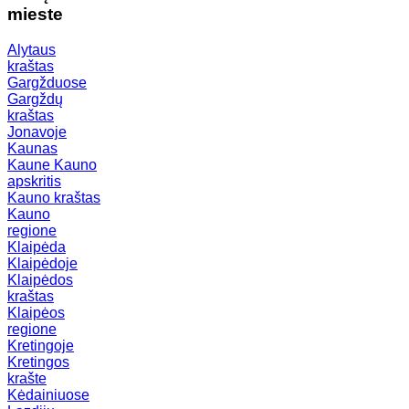
mieste
Alytaus
kraštas
Gargžduose
Gargždų
kraštas
Jonavoje
Kaunas
Kaune
Kauno
apskritis
Kauno kraštas
Kauno
regione
Klaipėda
Klaipėdoje
Klaipėdos
kraštas
Klaipėos
regione
Kretingoje
Kretingos
krašte
Kėdainiuose