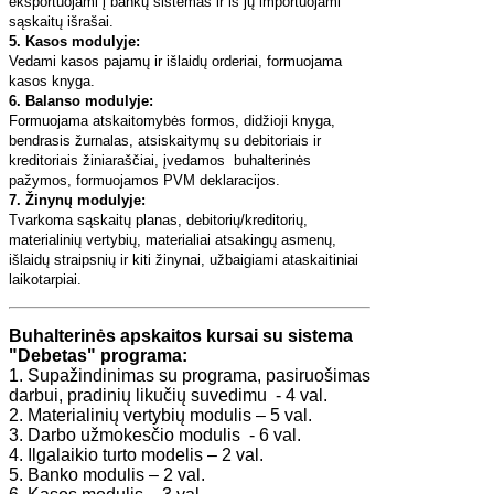
eksportuojami į bankų sistemas ir iš jų importuojami
sąskaitų išrašai.
5. Kasos modulyje:
Vedami kasos pajamų ir išlaidų orderiai, formuojama
kasos knyga.
6. Balanso modulyje:
Formuojama atskaitomybės formos, didžioji knyga,
bendrasis žurnalas, atsiskaitymų su debitoriais ir
kreditoriais žiniaraščiai, įvedamos buhalterinės
pažymos, formuojamos PVM deklaracijos.
7. Žinynų modulyje:
Tvarkoma sąskaitų planas, debitorių/kreditorių,
materialinių vertybių, materialiai atsakingų asmenų,
išlaidų straipsnių ir kiti žinynai, užbaigiami ataskaitiniai
laikotarpiai.
Buhalterinės apskaitos kursai su sistema
"Debetas" programa:
1. Supažindinimas su programa, pasiruošimas
darbui, pradinių likučių suvedimu - 4 val.
2. Materialinių vertybių modulis – 5 val.
3. Darbo užmokesčio modulis - 6 val.
4. Ilgalaikio turto modelis – 2 val.
5. Banko modulis – 2 val.