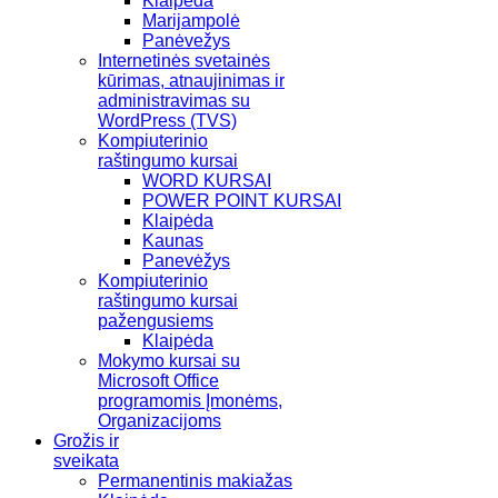
Klaipėda
Marijampolė
Panėvežys
Internetinės svetainės
kūrimas, atnaujinimas ir
administravimas su
WordPress (TVS)
Kompiuterinio
raštingumo kursai
WORD KURSAI
POWER POINT KURSAI
Klaipėda
Kaunas
Panevėžys
Kompiuterinio
raštingumo kursai
pažengusiems
Klaipėda
Mokymo kursai su
Microsoft Office
programomis Įmonėms,
Organizacijoms
Grožis ir
sveikata
Permanentinis makiažas