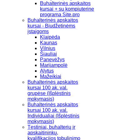
Buhalterinės apskaitos
kursai + su kompiuterine
programa Site.pro
Buhalterinės apskaitos
kursai - Biudžetinėms
įstaigoms
Klaipėda
Kaunas
Vilnius
Šiauliai
Panevėžys
Marijampolė
Alytus
Mažeikiai
Buhalterinės apskaitos
kursai 100 ak. val.
grupėse (Išplėstinis
mokymasis)
Buhalterinės apskaitos
kursai 100 ak. val.
Individualiai (Išplėstinis
mokymasis)
Tęstiniai, buhalterių ir
apskaitininkų,
kvalifikacijos tobulinimo