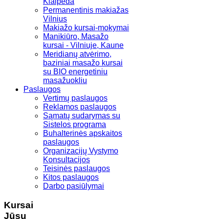
Klaipėda
Permanentinis makiažas
Vilnius
Makiažo kursai-mokymai
Manikiūro, Masažo
kursai - Vilniuje, Kaune
Meridianų atvėrimo,
baziniai masažo kursai
su BIO energetiniu
masažuokliu
Paslaugos
Vertimų paslaugos
Reklamos paslaugos
Sąmatų sudarymas su
Sistelos programa
Buhalterinės apskaitos
paslaugos
Organizacijų Vystymo
Konsultacijos
Teisinės paslaugos
Kitos paslaugos
Darbo pasiūlymai
Kursai
Jūsų