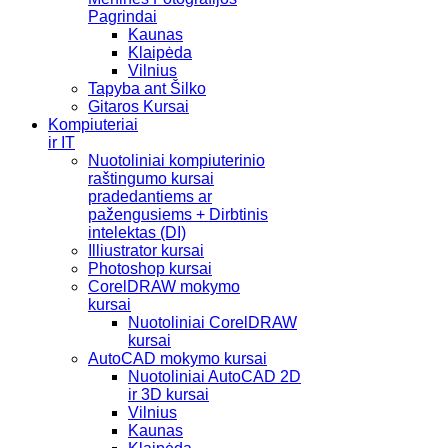
Pagrindai
Kaunas
Klaipėda
Vilnius
Tapyba ant Šilko
Gitaros Kursai
Kompiuteriai
ir IT
Nuotoliniai kompiuterinio
raštingumo kursai
pradedantiems ar
pažengusiems + Dirbtinis
intelektas (DI)
Illiustrator kursai
Photoshop kursai
CorelDRAW mokymo
kursai
Nuotoliniai CorelDRAW
kursai
AutoCAD mokymo kursai
Nuotoliniai AutoCAD 2D
ir 3D kursai
Vilnius
Kaunas