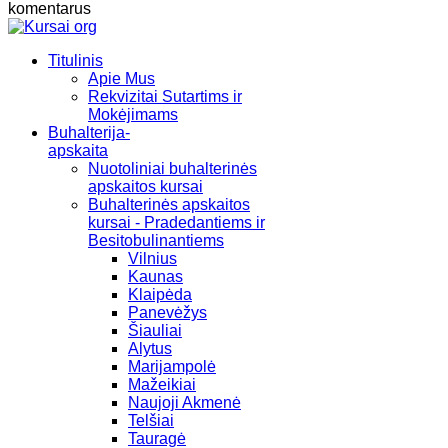
komentarus
Titulinis
Apie Mus
Rekvizitai Sutartims ir
Mokėjimams
Buhalterija-
apskaita
Nuotoliniai buhalterinės
apskaitos kursai
Buhalterinės apskaitos
kursai - Pradedantiems ir
Besitobulinantiems
Vilnius
Kaunas
Klaipėda
Panevėžys
Šiauliai
Alytus
Marijampolė
Mažeikiai
Naujoji Akmenė
Telšiai
Tauragė