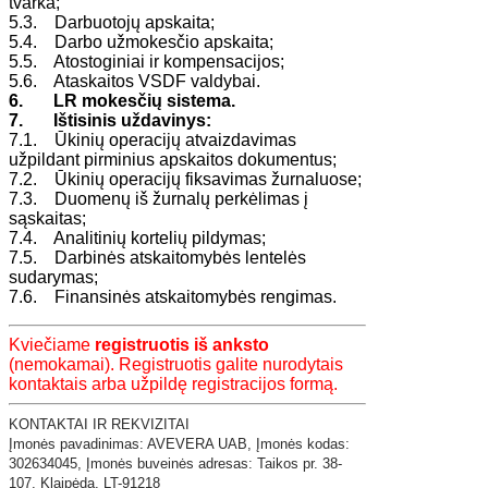
tvarka;
5.3. Darbuotojų apskaita;
5.4. Darbo užmokesčio apskaita;
5.5. Atostoginiai ir kompensacijos;
5.6. Ataskaitos VSDF valdybai.
6. LR mokesčių sistema.
7. Ištisinis uždavinys:
7.1. Ūkinių operacijų atvaizdavimas
užpildant pirminius apskaitos dokumentus;
7.2. Ūkinių operacijų fiksavimas žurnaluose;
7.3. Duomenų iš žurnalų perkėlimas į
sąskaitas;
7.4. Analitinių kortelių pildymas;
7.5. Darbinės atskaitomybės lentelės
sudarymas;
7.6. Finansinės atskaitomybės rengimas.
Kviečiame
registruotis iš anksto
(nemokamai). Registruotis galite nurodytais
kontaktais arba užpildę registracijos formą.
KONTAKTAI IR REKVIZITAI
​Įmonės pavadinimas: AVEVERA UAB,
Įmonės kodas:
302634045,
Įmonės buveinės adresas: Taikos pr. 38-
107,
Klaipėda,
LT-91218