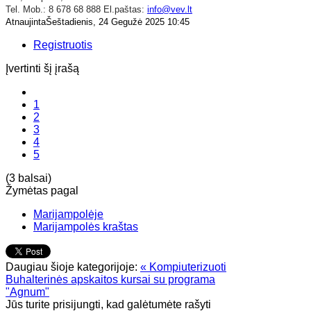
Tel. Mob.: 8 678 68 888 El.paštas:
info@vev.lt
AtnaujintaŠeštadienis, 24 Gegužė 2025 10:45
Registruotis
Įvertinti šį įrašą
1
2
3
4
5
(3 balsai)
Žymėtas pagal
Marijampolėje
Marijampolės kraštas
Daugiau šioje kategorijoje:
« Kompiuterizuoti
Buhalterinės apskaitos kursai su programa
"Agnum"
Jūs turite prisijungti, kad galėtumėte rašyti