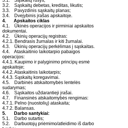
3.1. Sąskaitų rūšys;
3.2. Sąskaitų debetas, kreditas, likutis;
3.3. Pavyzdinis sąskaitų planas;
3.4. Dvejybinis įrašas apskaitoje.
4. Apskaitos ciklas
4.1. Ūkinės operacijos ir pirminiai apskaitos
dokumentai.
4.2. Ūkinių operacijų registras:
4.2.1. Bendrasis žurnalas ir kiti žurnalai.
4.3. Ūkinių operacijų perkėlimas į sąskaitas.
4.4. Ataskaitinio laikotarpio pabaigos
operacijos:
4.4.1. Kaupimo ir palyginimo principų esmė
apskaitoje;
4.4.2. Ataskaitinis laikotarpis;
4.4.3. Sąskaitų koregavimai.
4.5. Darbinės atskaitomybės lentelės
sudarymas;
4.6. Sąskaitos uždarantieji įrašai.
4.7. Finansinės atskaitomybės rengimas:
4.7.1. Pelno (nuostolių) ataskaita;
4.7.2. Balansas.
5. Darbo santykiai:
5.1. Darbo sutartis;
5.2. Darbuotojų priėmimo/atleidimo iš darbo