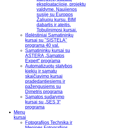
eksploatacijoje, projektų
valdyme. Naujienos
susiję su Europos
Žaliuoju kursu. BIM
dabartis ir ateitis.
Tobulinimosi kursai.
Išplėstiniai Sąmatininkų
kursai su "SISTELA"
programa 40 val.
Sąmatininkų kursai su
ASTERA „Sąmatos
Expert“ programa
Automatizuotų statybos
kiekių ir sąmatų
skaičiavimo kursai
pradedantiesiems ir
pažengusiems su
Dimetris programa
Sąmatos sudarymo
kursai su „SES 3“
programa
Menų
kursai
Fotografijos Technika ir
Meninės Fotografijos