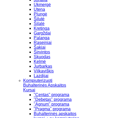
Ukmergė
Utena
Plungė
Šilutė
Šilalė
Kretinga
Gargždai
Palanga
Raseiniai
Šakiai
Širvintos
Skuodas
Kelmė
Jurbarkas
Vilkaviškis
Lazdijai
Kompiuterizuoti
Buhalterinės Apskaitos
Kursai
"Centas" programa
"Debetas" programa
"Agnum" programa
"Pragma" programa
Buhalterinės apskaitos