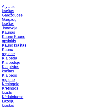
Alytaus
kraštas
Gargžduose
Gargždų
kraštas
Jonavoje
Kaunas
Kaune
Kauno
apskritis
Kauno kraštas
Kauno
regione
Klaipėda
Klaipėdoje
Klaipėdos
kraštas
Klaipėos
regione
Kretingoje
Kretingos
krašte
Kėdainiuose
Lazdijų
kraštas