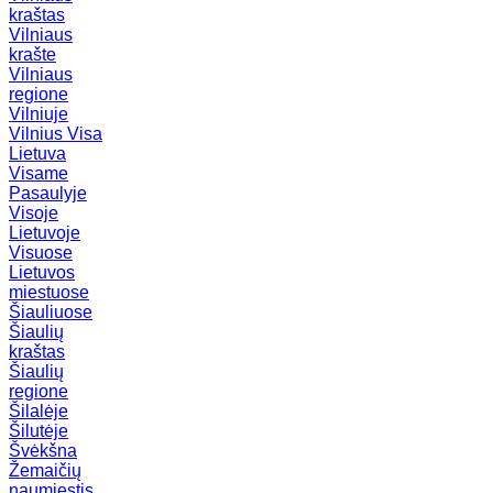
kraštas
Vilniaus
krašte
Vilniaus
regione
Vilniuje
Vilnius
Visa
Lietuva
Visame
Pasaulyje
Visoje
Lietuvoje
Visuose
Lietuvos
miestuose
Šiauliuose
Šiaulių
kraštas
Šiaulių
regione
Šilalėje
Šilutėje
Švėkšna
Žemaičių
naumiestis