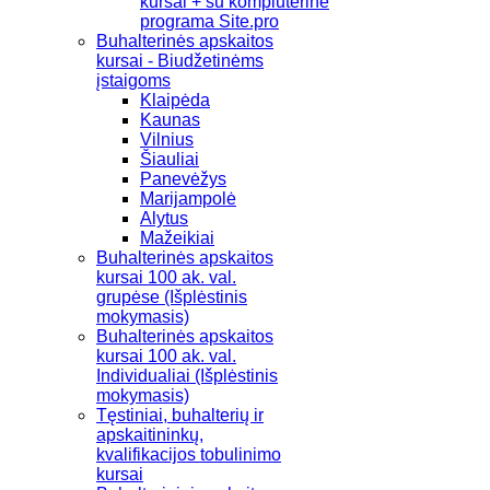
kursai + su kompiuterine
programa Site.pro
Buhalterinės apskaitos
kursai - Biudžetinėms
įstaigoms
Klaipėda
Kaunas
Vilnius
Šiauliai
Panevėžys
Marijampolė
Alytus
Mažeikiai
Buhalterinės apskaitos
kursai 100 ak. val.
grupėse (Išplėstinis
mokymasis)
Buhalterinės apskaitos
kursai 100 ak. val.
Individualiai (Išplėstinis
mokymasis)
Tęstiniai, buhalterių ir
apskaitininkų,
kvalifikacijos tobulinimo
kursai