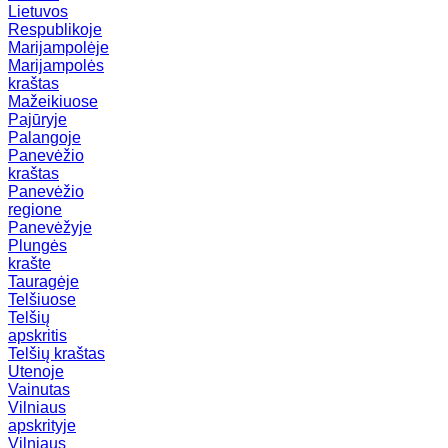
Lietuvos
Respublikoje
Marijampolėje
Marijampolės
kraštas
Mažeikiuose
Pajūryje
Palangoje
Panevėžio
kraštas
Panevėžio
regione
Panevėžyje
Plungės
krašte
Tauragėje
Telšiuose
Telšių
apskritis
Telšių kraštas
Utenoje
Vainutas
Vilniaus
apskrityje
Vilniaus