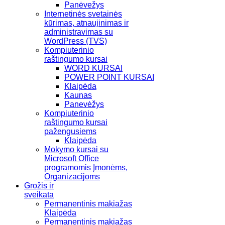
Panėvežys
Internetinės svetainės
kūrimas, atnaujinimas ir
administravimas su
WordPress (TVS)
Kompiuterinio
raštingumo kursai
WORD KURSAI
POWER POINT KURSAI
Klaipėda
Kaunas
Panevėžys
Kompiuterinio
raštingumo kursai
pažengusiems
Klaipėda
Mokymo kursai su
Microsoft Office
programomis Įmonėms,
Organizacijoms
Grožis ir
sveikata
Permanentinis makiažas
Klaipėda
Permanentinis makiažas