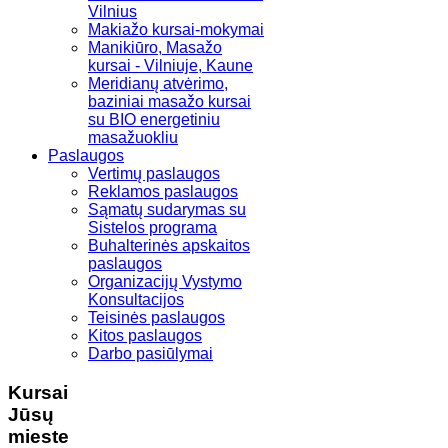
Vilnius
Makiažo kursai-mokymai
Manikiūro, Masažo
kursai - Vilniuje, Kaune
Meridianų atvėrimo,
baziniai masažo kursai
su BIO energetiniu
masažuokliu
Paslaugos
Vertimų paslaugos
Reklamos paslaugos
Sąmatų sudarymas su
Sistelos programa
Buhalterinės apskaitos
paslaugos
Organizacijų Vystymo
Konsultacijos
Teisinės paslaugos
Kitos paslaugos
Darbo pasiūlymai
Kursai
Jūsų
mieste