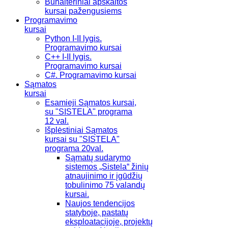
Buhalteriniai apskaitos
kursai pažengusiems
Programavimo
kursai
Python I-II lygis.
Programavimo kursai
C++ I-II lygis.
Programavimo kursai
C#. Programavimo kursai
Sąmatos
kursai
Esamieji Sąmatos kursai,
su "SISTELA" programa
12 val.
Išplėstiniai Sąmatos
kursai su "SISTELA"
programa 20val.
Sąmatų sudarymo
sistemos „Sistela“ žinių
atnaujinimo ir įgūdžių
tobulinimo 75 valandų
kursai.
Naujos tendencijos
statyboje, pastatų
eksploatacijoje, projektų