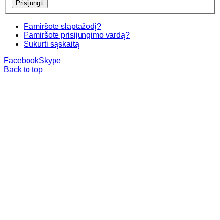
Pamiršote slaptažodį?
Pamiršote prisijungimo vardą?
Sukurti sąskaitą
Facebook
Skype
Back to top