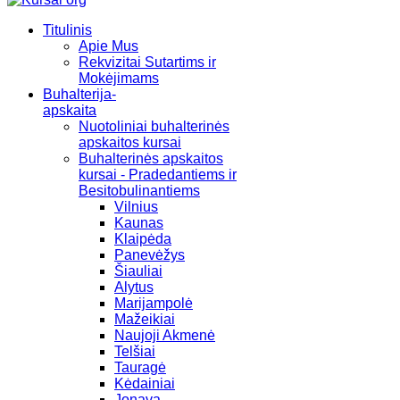
Titulinis
Apie Mus
Rekvizitai Sutartims ir
Mokėjimams
Buhalterija-
apskaita
Nuotoliniai buhalterinės
apskaitos kursai
Buhalterinės apskaitos
kursai - Pradedantiems ir
Besitobulinantiems
Vilnius
Kaunas
Klaipėda
Panevėžys
Šiauliai
Alytus
Marijampolė
Mažeikiai
Naujoji Akmenė
Telšiai
Tauragė
Kėdainiai
Jonava