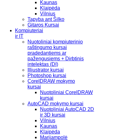
Kaunas
Klaipėda
Vilnius
Tapyba ant Šilko
Gitaros Kursai
Kompiuteriai
ir IT
Nuotoliniai kompiuterinio
raštingumo kursai
pradedantiems ar
pažengusiems + Dirbtinis
intelektas (DI)
Illiustrator kursai
Photoshop kursai
CorelDRAW mokymo
kursai
Nuotoliniai CorelDRAW
kursai
AutoCAD mokymo kursai
Nuotoliniai AutoCAD 2D
ir 3D kursai
Vilnius
Kaunas
Klaipėda
Marijampolė