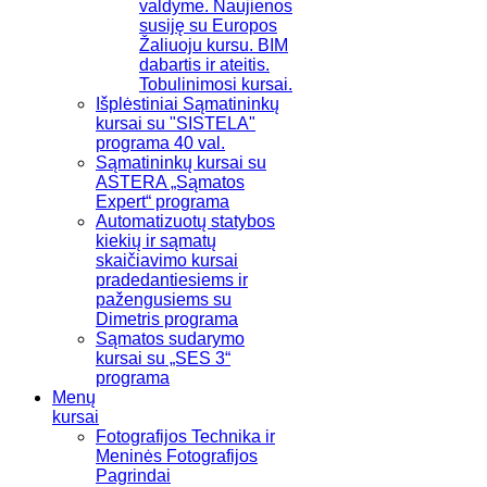
valdyme. Naujienos
susiję su Europos
Žaliuoju kursu. BIM
dabartis ir ateitis.
Tobulinimosi kursai.
Išplėstiniai Sąmatininkų
kursai su "SISTELA"
programa 40 val.
Sąmatininkų kursai su
ASTERA „Sąmatos
Expert“ programa
Automatizuotų statybos
kiekių ir sąmatų
skaičiavimo kursai
pradedantiesiems ir
pažengusiems su
Dimetris programa
Sąmatos sudarymo
kursai su „SES 3“
programa
Menų
kursai
Fotografijos Technika ir
Meninės Fotografijos
Pagrindai