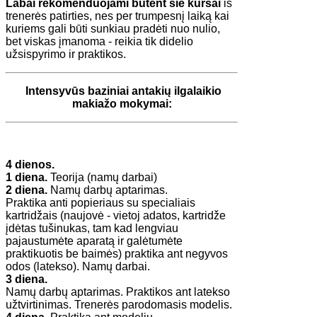
Labai rekomenduojami būtent šie kursai
iš
trenerės patirties, nes per trumpesnį laiką kai
kuriems gali būti sunkiau pradėti nuo nulio,
bet viskas įmanoma - reikia tik didelio
užsispyrimo ir praktikos.
Intensyvūs baziniai antakių ilgalaikio
makiažo mokymai:
4 dienos.
1 diena.
Teorija (namų darbai)
2 diena.
Namų darbų aptarimas.
Praktika anti popieriaus su specialiais
kartridžais (naujovė - vietoj adatos, kartridže
įdėtas tušinukas, tam kad lengviau
pajaustumėte aparatą ir galėtumėte
praktikuotis be baimės) praktika ant negyvos
odos (latekso). Namų darbai.
3 diena.
Namų darbų aptarimas. Praktikos ant latekso
užtvirtinimas. Trenerės parodomasis modelis.