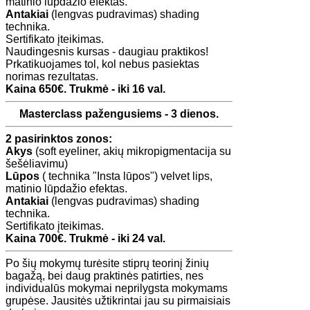
matinio lūpdažio efektas.
Antakiai
(lengvas pudravimas) shading
technika.
Sertifikato įteikimas.
Naudingesnis kursas - daugiau praktikos!
Prkatikuojames tol, kol nebus pasiektas
norimas rezultatas.
Kaina 650€. Trukmė - iki 16 val.​
Masterclass pažengusiems - 3 dienos.
2 pasirinktos zonos:
Akys
(soft eyeliner, akių mikropigmentacija su
šešėliavimu)
Lūpos
( technika "Insta lūpos") velvet lips,
matinio lūpdažio efektas.
Antakiai
(lengvas pudravimas) shading
technika.
Sertifikato įteikimas.
Kaina 700€. Trukmė - iki 24 val.
Po šių mokymų turėsite stiprų teorinį žinių
bagažą, bei daug praktinės patirties, nes
individualūs mokymai neprilygsta mokymams
grupėse. Jausitės užtikrintai jau su pirmaisiais