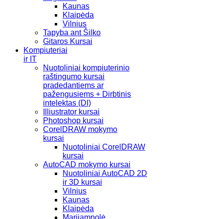
Kaunas
Klaipėda
Vilnius
Tapyba ant Šilko
Gitaros Kursai
Kompiuteriai
ir IT
Nuotoliniai kompiuterinio
raštingumo kursai
pradedantiems ar
pažengusiems + Dirbtinis
intelektas (DI)
Illiustrator kursai
Photoshop kursai
CorelDRAW mokymo
kursai
Nuotoliniai CorelDRAW
kursai
AutoCAD mokymo kursai
Nuotoliniai AutoCAD 2D
ir 3D kursai
Vilnius
Kaunas
Klaipėda
Marijampolė