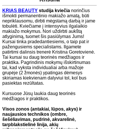
KRIAS BEAUTY
studija kviečia
norinčius
išmokti permanentinio makiažo amatą, būti
nepriklausomu, dirbti mėgstamą darbą ir jame
tobulėti. Kviečiame į intensyvius ilgalaikio
makiažo mokymus. Nori uždirbti aukštą
atlyginimą, tuomet šis pasiūlymas Jums!
Kursai tinka pradedantiesiems, o taip pat ir
pažengusiems specialistams. Ilgamete
patirtimi dalinsis trenerė Kristina Goretovienė.
Tai kursai su daug teorinės medžiagos ir
praktika. Pagrindinis mokymų išskirtinumas
tai, kad vyksta individualiai arba mažoje
grupėje (2 žmonės) ypatingas dėmesys
skiriamas kiekvienam dalyviui tol, kol bus
pasiektas rezūltatas.
Kursuose Jūsų laukia daug teorinės
mėdžiagos ir praktikos.
Visos zonos (antakiai, lūpos, akys) ir
naujausios technikos (ombre,
šešėliavimas, pudrinė, akvarelinė,
tarpblakstielinė linija, akių