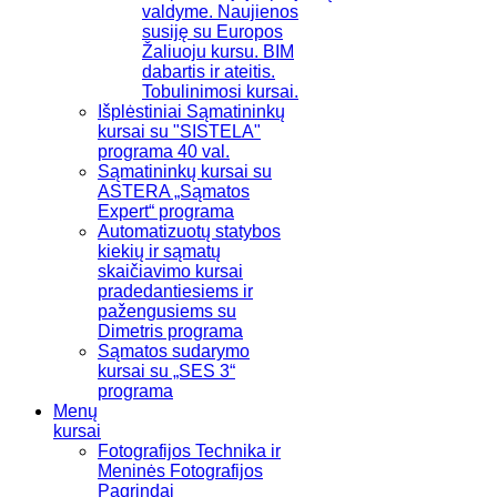
valdyme. Naujienos
susiję su Europos
Žaliuoju kursu. BIM
dabartis ir ateitis.
Tobulinimosi kursai.
Išplėstiniai Sąmatininkų
kursai su "SISTELA"
programa 40 val.
Sąmatininkų kursai su
ASTERA „Sąmatos
Expert“ programa
Automatizuotų statybos
kiekių ir sąmatų
skaičiavimo kursai
pradedantiesiems ir
pažengusiems su
Dimetris programa
Sąmatos sudarymo
kursai su „SES 3“
programa
Menų
kursai
Fotografijos Technika ir
Meninės Fotografijos
Pagrindai