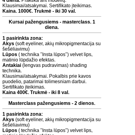
4 diena.
Praktika ant modelių.
Klausimai/atsakymai. Sertifikato įteikimas.
Kaina. 1000€. Trukmė - iki 30 val.
Kursai pažengusiems - masterclass. 1
diena.
1 pasirinkta zona:
Akys
(soft eyeliner, akių mikropigmentacija su
šešėliavimu)
Lūpos
( technika "Insta lūpos") velvet lips,
matinio lūpdažio efektas.
Antakiai
(lengvas pudravimas) shading
technika.
Klausimai/atsakymai. Pokalbis prie kavos
puodelio, patarimai tolimesniam darbui.
Sertifikato įteikimas.
Kaina 400€. Trukmė - iki 8 val.
Masterclass pažengusiems - 2 dienos.
1 pasirinkta zona:
Akys
(soft eyeliner, akių mikropigmentacija su
šešėliavimu)
Lūpos
( technika "Insta lūpos") velvet lips,