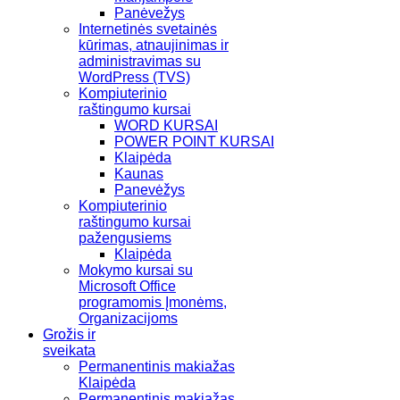
Panėvežys
Internetinės svetainės
kūrimas, atnaujinimas ir
administravimas su
WordPress (TVS)
Kompiuterinio
raštingumo kursai
WORD KURSAI
POWER POINT KURSAI
Klaipėda
Kaunas
Panevėžys
Kompiuterinio
raštingumo kursai
pažengusiems
Klaipėda
Mokymo kursai su
Microsoft Office
programomis Įmonėms,
Organizacijoms
Grožis ir
sveikata
Permanentinis makiažas
Klaipėda
Permanentinis makiažas