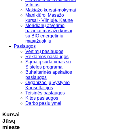
Vilnius
Makiažo kursai-mokymai
Manikiūro, Masažo
kursai - Vilniuje, Kaune
Meridianų atvėrimo,
baziniai masažo kursai
su BIO energetiniu
masažuokliu
Paslaugos
Vertimų paslaugos
Reklamos paslaugos
Sąmatų sudarymas su
Sistelos programa
Buhalterinės apskaitos
paslaugos
Organizacijų Vystymo
Konsultacijos
Teisinės paslaugos
Kitos paslaugos
Darbo pasiūlymai
Kursai
Jūsų
mieste