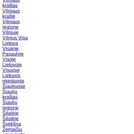
Vilniaus
kraštas
Vilniaus
krašte
Vilniaus
regione
Vilniuje
Vilnius
Visa
Lietuva
Visame
Pasaulyje
Visoje
Lietuvoje
Visuose
Lietuvos
miestuose
Šiauliuose
Šiaulių
kraštas
Šiaulių
regione
Šilalėje
Šilutėje
Švėkšna
Žemaičių