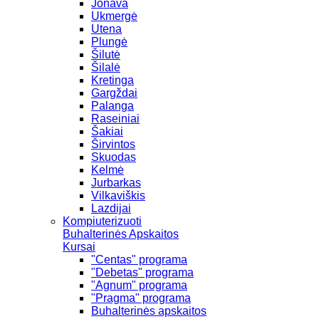
Jonava
Ukmergė
Utena
Plungė
Šilutė
Šilalė
Kretinga
Gargždai
Palanga
Raseiniai
Šakiai
Širvintos
Skuodas
Kelmė
Jurbarkas
Vilkaviškis
Lazdijai
Kompiuterizuoti
Buhalterinės Apskaitos
Kursai
"Centas" programa
"Debetas" programa
"Agnum" programa
"Pragma" programa
Buhalterinės apskaitos