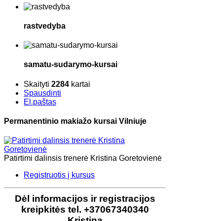
rastvedyba
samatu-sudarymo-kursai
Skaityti
2284
kartai
Spausdinti
El.paštas
Permanentinio makiažo kursai Vilniuje
Patirtimi dalinsis trenerė Kristina Goretovienė
Registruotis į kursus
Dėl ​informacijos ir registracijos
kreipkitės tel. +37067340340
Kristina