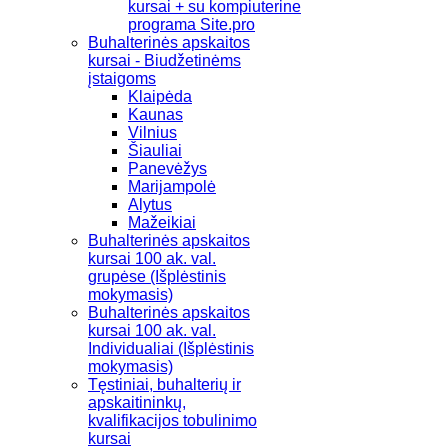
kursai + su kompiuterine
programa Site.pro
Buhalterinės apskaitos
kursai - Biudžetinėms
įstaigoms
Klaipėda
Kaunas
Vilnius
Šiauliai
Panevėžys
Marijampolė
Alytus
Mažeikiai
Buhalterinės apskaitos
kursai 100 ak. val.
grupėse (Išplėstinis
mokymasis)
Buhalterinės apskaitos
kursai 100 ak. val.
Individualiai (Išplėstinis
mokymasis)
Tęstiniai, buhalterių ir
apskaitininkų,
kvalifikacijos tobulinimo
kursai