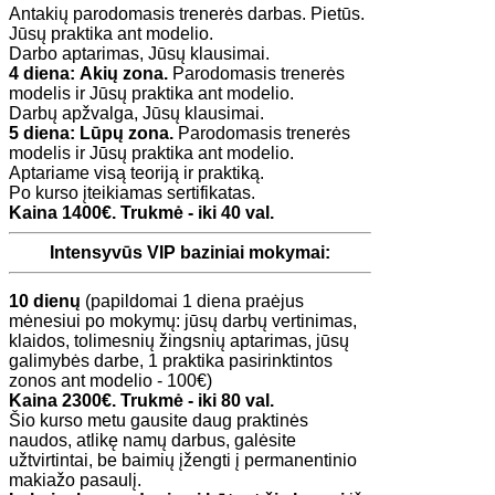
Antakių parodomasis trenerės darbas. Pietūs.
Jūsų praktika ant modelio.
Darbo aptarimas, Jūsų klausimai.
4 diena:
Akių zona.
Parodomasis trenerės
modelis ir Jūsų praktika ant modelio.
Darbų apžvalga, Jūsų klausimai.
5 diena:
Lūpų zona.
Parodomasis trenerės
modelis ir Jūsų praktika ant modelio.
Aptariame visą teoriją ir praktiką.
Po kurso įteikiamas sertifikatas.
Kaina 1400€. Trukmė - iki 40 val.
Intensyvūs VIP baziniai mokymai:
10 dienų
(papildomai 1 diena praėjus
mėnesiui po mokymų: jūsų darbų vertinimas,
klaidos, tolimesnių žingsnių aptarimas, jūsų
galimybės darbe, 1 praktika pasirinktintos
zonos ant modelio - 100€)
Kaina 2300€. Trukmė - iki 80 val.
Šio kurso metu gausite daug praktinės
naudos, atlikę namų darbus, galėsite
užtvirtintai, be baimių įžengti į permanentinio
makiažo pasaulį.