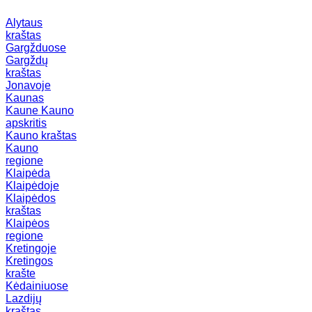
Alytaus
kraštas
Gargžduose
Gargždų
kraštas
Jonavoje
Kaunas
Kaune
Kauno
apskritis
Kauno kraštas
Kauno
regione
Klaipėda
Klaipėdoje
Klaipėdos
kraštas
Klaipėos
regione
Kretingoje
Kretingos
krašte
Kėdainiuose
Lazdijų
kraštas