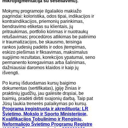
mikropigmentacija su šešėliavimu).
Mokymų programoje ilgalaikio makiažo
pagrindai: koloristika, odos tipai, indikacijos ir
kontraindikacijos, priemonių parinkimas,
bendravimo etiketas su klientais, jų
pritraukimas, portfolio kūrimas ir nuotraukų
retušavimas; procedūros atlikimas be patinimo
ir traumatizacijos, be skausmo, teisinga
rankos judesių padėtis ir odos įtempimas,
eskizo piešimas ir fiksavimas, maksimalus
sugijimo rezultatas, korekcijos ypatumai, seno
permanento koregavimas arba šalinimas,
dažniausiai daromos klaidos ir kaip jų
išvengti.
Po kursų išduodamas kursų baigimo
dokumentas (sertifikatas), įgiję žinias ir
praktinių įgudžių, jau galėsite drąsiai, be
baimių, pradėti dirbti svajonių darbą. Taip pat
Jūsų laukia trenerės palaikymas po kursų.
Programa įregistruota ir akredituota:
LR
Švietimo, Mokslo ir Sporto Ministerijoje,
Kvalifikacijos Tobulinimo ir Renginių,
Neformaliojo Švietimo Programų Registre