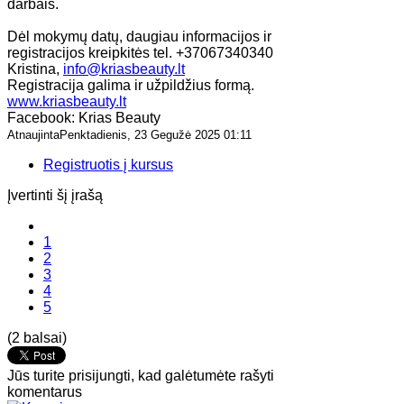
darbais.
Dėl mokymų datų, daugiau informacijos ir
registracijos kreipkitės tel. +37067340340
Kristina,
info@kriasbeauty.lt
Registracija galima ir užpildžius formą.
www.kriasbeauty.lt
Facebook: Krias Beauty
AtnaujintaPenktadienis, 23 Gegužė 2025 01:11
Registruotis į kursus
Įvertinti šį įrašą
1
2
3
4
5
(2 balsai)
Jūs turite prisijungti, kad galėtumėte rašyti
komentarus