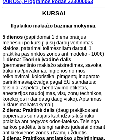
(AIKOS).
Programos kodas 223000063
KURSAI
​Ilgalaikio makiažo baziniai mokymai:
5 dienos
(papildomai 1 diena praėjus
mėnesiui po kursų: jūsų darbų vertinimas,
klaidos, patarimai tolimesniiam darbui, 1
praktika pasirinktos zonos ant modelio - 100€)
1 diena:
Teorinė įvadinė dalis
(permanentinio makiažo atsiradimas, sąvoka,
trūkumai/privalumai; higienos normos
reikalavimai; koloristika, pimgentų ir aparato
parinkimas/apžvalga pagal EU standartus;
teisiniai aspektai, bendravimo etiketas,
anestezijos naudojimas, visų zonų technikos,
korekcijos ir dar daug daug visko). Aptarimas
ir klausimai/atsakymai).
2 diena:
Praktinė dalis
(daug praktikos ant
popieriaus su naujais kartridžais-tušinuku;
praktika ant negyvos odos-latekso. Teisinga
rankos padėtis, teisingi rankos judesiai dirbant
ant kiekvienos zonos.) Namų užduotis.
3 diena:
Praktikos ant latekso užtvirtinimas.