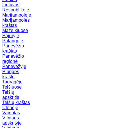
Lietuvos
Respublikoje
Marijampolėje
Marijampolės
kraštas
Mažeikiuose
Pajūryje
Palangoje
Panevėžio
kraštas
Panevėžio
regione
Panevėžyje
Plungės
krašte
Tauragėje
Telšiuose
Telšių
apskritis
Telšių kraštas
Utenoje
Vainutas
Vilniaus
apskrityje