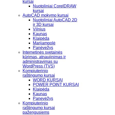
kursai
Nuotoliniai CorelDRAW
kursai
AutoCAD mokymo kursai
Nuotoliniai AutoCAD 2D
ir 3D kursai
Vilnius
Kaunas
Klaipėda
Marijampolė
Panėvežys
Internetinės svetainės
kūrimas, atnaujinimas ir
administravimas su
WordPress (TVS)
Kompiuterinio
raštingumo kursai
WORD KURSAI
POWER POINT KURSAI
Klaipėda
Kaunas
Panevėžys
Kompiuterinio
raštingumo kursai
pažengusiems