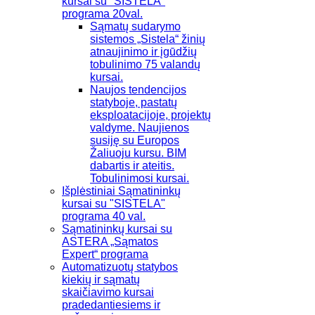
kursai su "SISTELA"
programa 20val.
Sąmatų sudarymo
sistemos „Sistela“ žinių
atnaujinimo ir įgūdžių
tobulinimo 75 valandų
kursai.
Naujos tendencijos
statyboje, pastatų
eksploatacijoje, projektų
valdyme. Naujienos
susiję su Europos
Žaliuoju kursu. BIM
dabartis ir ateitis.
Tobulinimosi kursai.
Išplėstiniai Sąmatininkų
kursai su "SISTELA"
programa 40 val.
Sąmatininkų kursai su
ASTERA „Sąmatos
Expert“ programa
Automatizuotų statybos
kiekių ir sąmatų
skaičiavimo kursai
pradedantiesiems ir