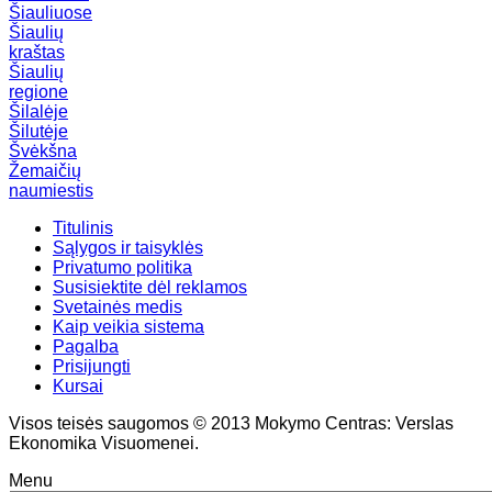
Šiauliuose
Šiaulių
kraštas
Šiaulių
regione
Šilalėje
Šilutėje
Švėkšna
Žemaičių
naumiestis
Titulinis
Sąlygos ir taisyklės
Privatumo politika
Susisiektite dėl reklamos
Svetainės medis
Kaip veikia sistema
Pagalba
Prisijungti
Kursai
Visos teisės saugomos © 2013 Mokymo Centras: Verslas
Ekonomika Visuomenei.
Menu