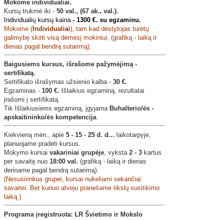
Mokome individualiai.
Kursų trukmė iki -
50 val., (67 ak., val.).
Individualių kursų kaina
-
1300 €. su egzaminu.
Mokome (
Individualiai
), tam kad dėstytojas turėtų
galimybę skirti visą dėmesį mokiniui, (grafiką - laiką ir
dienas pagal bendrą sutarimą).
Baigusiems kursus, išrašome pažymėjimą -
sertifikatą.
Sertifikato išrašymas užsienio kalba -
30 €.
Egzaminas -
100 €.
Išlaikius egzaminą, rezultatai
įrašomi į sertifikatą.
Tik Išlaikiusiems egzaminą, įgyjama
Buhalterio/ės -
apskaitininko/ės kompetencija
.
Kiekvieną mėn., apie
5 - 15 - 25 d. d...
laikotarpyje,
planuojame pradėti kursus.
Mokymo kursai
vakariniai grupėje
, vyksta
2 - 3
kartus
per savaitę nuo
18:00 val.
(grafiką - laiką ir dienas
deriname pagal bendrą sutarimą).
(Nesusirinkus grupei, kursai nukeliami sekančiai
savaitei. Bet kuriuo atveju pranešame tikslų susitikimo
laiką.)
Programa įregistruota: LR Švietimo ir Mokslo