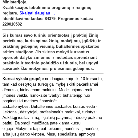
Ministerijoje.
Kvalifikacijos tobulinimo programų ir renginių
registre
.
Skaityti daugiau . . .
Identifikavimo kodas: 84379. Programos kodas:
220010582
Šis kursas savo turiniu orientuotas į praktinį žinių
perteikimą, kuris apima žinių, mokėjimų, įgūdžių ir
praktinių gebėjimų visumą, buhalterinės apskaitos
srities studijose. Jis skirtas mokyti kursantus
operuoti dalyko žiniomis ir metodais sprendžiant
praktinio ir teorinio pobūdžio užduotis, bei ugdyti
savarankiško mokymosi profesinius gebėjimus.
Kursai vyksta grupėje
ne daugiau kaip iki 10 kursantų,
tam kad dėstytojas turėtų galimybę skirti pakankamai
dėmesio, kiekvienam mokiniui.
Modeliuojama reali
įmonės veikla. Išmoksite tvarkyti buhalteriją: nuo
pagrindų iki metinės finansinės
atskaitomybės.
Buhalterinės apskaitos kursus veda -
Lektoriai, dėstytojai, profesionalūs praktikai, turintys:
Aukštąjį išsilavinimą, ilgalaikį patyrimą ir didelę praktinę
patirtį.
Dalomoji medžiaga pateikiama kursų
eigoje.
Mokymai taip pat teikiami įmonėms - įmonėse,
arba jūsų darbo vietose. Mūsų specialistai apmokys