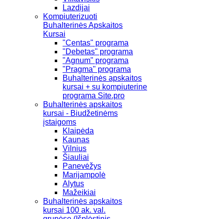
Lazdijai
Kompiuterizuoti
Buhalterinės Apskaitos
Kursai
"Centas" programa
"Debetas" programa
"Agnum" programa
"Pragma" programa
Buhalterinės apskaitos
kursai + su kompiuterine
programa Site.pro
Buhalterinės apskaitos
kursai - Biudžetinėms
įstaigoms
Klaipėda
Kaunas
Vilnius
Šiauliai
Panevėžys
Marijampolė
Alytus
Mažeikiai
Buhalterinės apskaitos
kursai 100 ak. val.
grupėse (Išplėstinis