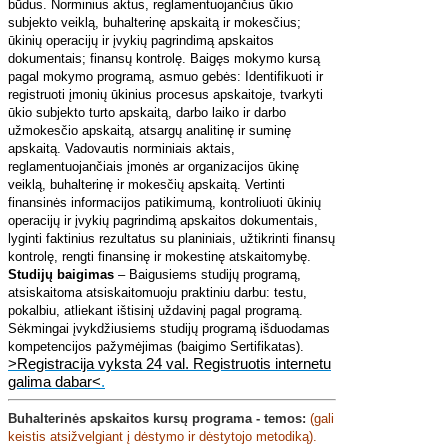
būdus. Norminius aktus, reglamentuojančius ūkio
subjekto veiklą, buhalterinę apskaitą ir mokesčius;
ūkinių operacijų ir įvykių pagrindimą apskaitos
dokumentais; finansų kontrolę. Baigęs mokymo kursą
pagal mokymo programą, asmuo gebės: Identifikuoti ir
registruoti įmonių ūkinius procesus apskaitoje, tvarkyti
ūkio subjekto turto apskaitą, darbo laiko ir darbo
užmokesčio apskaitą, atsargų analitinę ir suminę
apskaitą. Vadovautis norminiais aktais,
reglamentuojančiais įmonės ar organizacijos ūkinę
veiklą, buhalterinę ir mokesčių apskaitą. Vertinti
finansinės informacijos patikimumą, kontroliuoti ūkinių
operacijų ir įvykių pagrindimą apskaitos dokumentais,
lyginti faktinius rezultatus su planiniais, užtikrinti finansų
kontrolę, rengti finansinę ir mokestinę atskaitomybę.
Studijų baigimas
– Baigusiems studijų programą,
atsiskaitoma atsiskaitomuoju praktiniu darbu: testu,
pokalbiu, atliekant ištisinį uždavinį pagal programą.
Sėkmingai įvykdžiusiems studijų programą išduodamas
kompetencijos pažymėjimas (baigimo Sertifikatas).
>Registracija vyksta 24 val. Registruotis internetu
galima dabar<
.
Buhalterinės apskaitos kursų
programa - temos:
(gali
keistis atsižvelgiant į dėstymo ir dėstytojo metodiką).