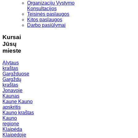
Organizacijų Vystymo
Konsultacijos
Teisinės paslaugos
Kitos paslaugos
Darbo pasiūlymai
Kursai
Jūsų
mieste
Alytaus
kraštas
Gargžduose
Gargždų
kraštas
Jonavoje
Kaunas
Kaune
Kauno
apskritis
Kauno kraštas
Kauno
regione
Klaipėda
Klaipėdoje