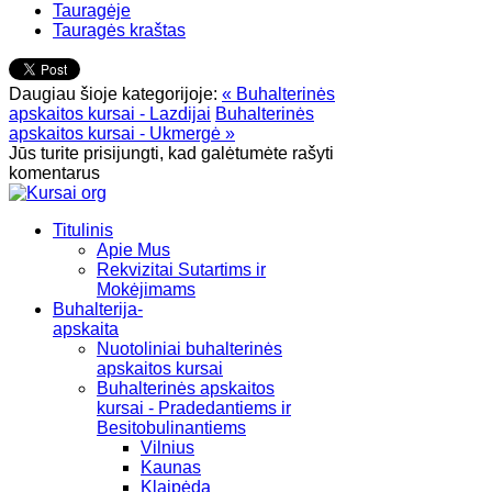
Tauragėje
Tauragės kraštas
Daugiau šioje kategorijoje:
« Buhalterinės
apskaitos kursai - Lazdijai
Buhalterinės
apskaitos kursai - Ukmergė »
Jūs turite prisijungti, kad galėtumėte rašyti
komentarus
Titulinis
Apie Mus
Rekvizitai Sutartims ir
Mokėjimams
Buhalterija-
apskaita
Nuotoliniai buhalterinės
apskaitos kursai
Buhalterinės apskaitos
kursai - Pradedantiems ir
Besitobulinantiems
Vilnius
Kaunas
Klaipėda