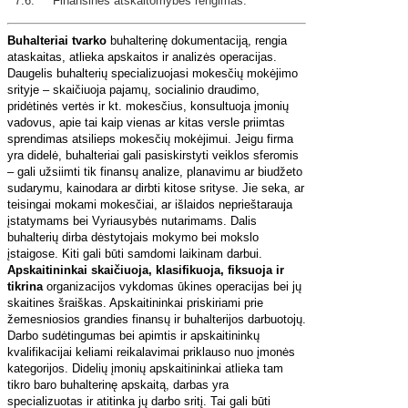
7.6. Finansinės atskaitomybės rengimas.
Buhalteriai tvarko
buhalterinę dokumentaciją, rengia
ataskaitas, atlieka apskaitos ir analizės operacijas.
Daugelis buhalterių specializuojasi mokesčių mokėjimo
srityje – skaičiuoja pajamų, socialinio draudimo,
pridėtinės vertės ir kt. mokesčius, konsultuoja įmonių
vadovus, apie tai kaip vienas ar kitas versle priimtas
sprendimas atsilieps mokesčių mokėjimui. Jeigu firma
yra didelė, buhalteriai gali pasiskirstyti veiklos sferomis
– gali užsiimti tik finansų analize, planavimu ar biudžeto
sudarymu, kainodara ar dirbti kitose srityse. Jie seka, ar
teisingai mokami mokesčiai, ar išlaidos neprieštarauja
įstatymams bei Vyriausybės nutarimams. Dalis
buhalterių dirba dėstytojais mokymo bei mokslo
įstaigose. Kiti gali būti samdomi laikinam darbui.
Apskaitininkai skaičiuoja, klasifikuoja, fiksuoja ir
tikrina
organizacijos vykdomas ūkines operacijas bei jų
skaitines šraiškas. Apskaitininkai priskiriami prie
žemesniosios grandies finansų ir buhalterijos darbuotojų.
Darbo sudėtingumas bei apimtis ir apskaitininkų
kvalifikacijai keliami reikalavimai priklauso nuo įmonės
kategorijos. Didelių įmonių apskaitininkai atlieka tam
tikro baro buhalterinę apskaitą, darbas yra
specializuotas ir atitinka jų darbo sritį. Tai gali būti