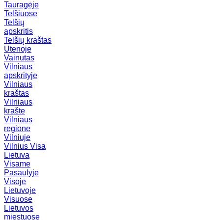
Tauragėje
Telšiuose
Telšių
apskritis
Telšių kraštas
Utenoje
Vainutas
Vilniaus
apskrityje
Vilniaus
kraštas
Vilniaus
krašte
Vilniaus
regione
Vilniuje
Vilnius
Visa
Lietuva
Visame
Pasaulyje
Visoje
Lietuvoje
Visuose
Lietuvos
miestuose