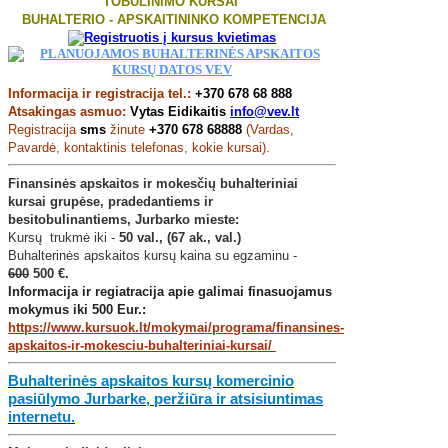
TOBULINIMO KURSAI
BUHALTERIO - APSKAITININKO KOMPETENCIJA
Informacija ir registracija tel.:
+370 678 68 888
Atsakingas asmuo:
Vytas Eidikaitis
info@vev.lt
Registracija
sms
žinute
+370 678 68888
(Vardas,
Pavardė, kontaktinis telefonas, kokie kursai).
Finansinės apskaitos ir mokesčių buhalteriniai
kursai grupėse, pradedantiems ir
besitobulinantiems, Jurbarko mieste:
Kursų trukmė iki -
50 val., (67 ak., val.)
Buhalterinės apskaitos kursų kaina su egzaminu -
600
500 €.
Informacija ir regiatracija apie galimai finasuojamus
mokymus iki 500 Eur.:
https://www.kursuok.lt/mokymai/programa/finansines-
apskaitos-ir-mokesciu-buhalteriniai-kursai/
Buhalterinės apskaitos kursų komercinio
pasiūlymo Jurbarke, peržiūra ir atsisiuntimas
internetu.