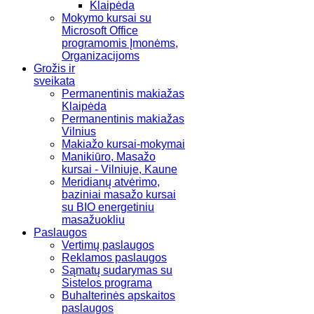
Klaipėda
Mokymo kursai su
Microsoft Office
programomis Įmonėms,
Organizacijoms
Grožis ir
sveikata
Permanentinis makiažas
Klaipėda
Permanentinis makiažas
Vilnius
Makiažo kursai-mokymai
Manikiūro, Masažo
kursai - Vilniuje, Kaune
Meridianų atvėrimo,
baziniai masažo kursai
su BIO energetiniu
masažuokliu
Paslaugos
Vertimų paslaugos
Reklamos paslaugos
Sąmatų sudarymas su
Sistelos programa
Buhalterinės apskaitos
paslaugos