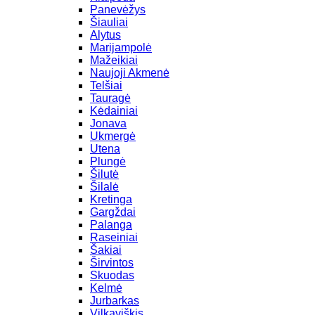
Panevėžys
Šiauliai
Alytus
Marijampolė
Mažeikiai
Naujoji Akmenė
Telšiai
Tauragė
Kėdainiai
Jonava
Ukmergė
Utena
Plungė
Šilutė
Šilalė
Kretinga
Gargždai
Palanga
Raseiniai
Šakiai
Širvintos
Skuodas
Kelmė
Jurbarkas
Vilkaviškis