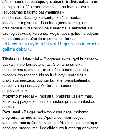
Jūsų įmonės darbuotojus
grupėse ir individualiai
jums
patogiu laiku. Visiems baigusiems mokymo kursus
išduodamas baigimo pažymėjimas -
sertifikatas.
Kadangi kursantų skaičius ribotas,
kviečiame registruotis iš anksto (nemokamai), nes
prasidedant kursams grupė sudaroma iš anksčiausiai
užsiregistravusių kursantų. Registruotis galite nurodytais
kontaktais arba užpildę registracijos formą.
..
>Registracija vyksta 24 val. Registruotis internetu
galima dabar<
.
Tikslas ir uždaviniai
– Programa skirta įgyti buhalterio-
apskaitininko kompetencijas. Siekiama suteikti
buhalterinės apskaitos, mokesčių, teisės pagrindų,
ekonomikos teorines žinias ir išugdyti profesinius,
praktinius įgūdžius, būtinus buhalterio-apskaitininko
darbui įvairių nuosavybės formų įmonėse bei
organizacijose.
Mokymo metodai
– Paskaita, praktinis užsiėmimas,
konkrečių pavyzdžių analizė, diskusija, savarankiškas
darbas.
Rezultatai
- Baigęs mokymo kursą pagal mokymo
programą, asmuo žinos: Apskaitos informacijos
vaidmenį įmonių ūkinėje veikloje. Ataskaitinio laikotarpio
pabaigos procedūras. Ilgalaikio turto ir atsargų apskaitos