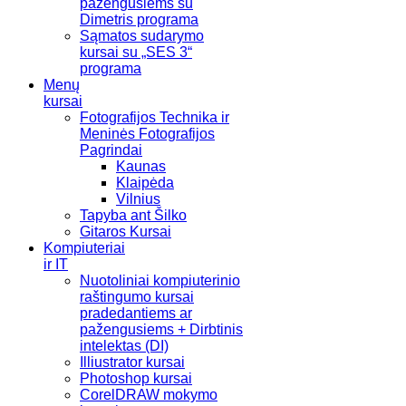
pažengusiems su
Dimetris programa
Sąmatos sudarymo
kursai su „SES 3“
programa
Menų
kursai
Fotografijos Technika ir
Meninės Fotografijos
Pagrindai
Kaunas
Klaipėda
Vilnius
Tapyba ant Šilko
Gitaros Kursai
Kompiuteriai
ir IT
Nuotoliniai kompiuterinio
raštingumo kursai
pradedantiems ar
pažengusiems + Dirbtinis
intelektas (DI)
Illiustrator kursai
Photoshop kursai
CorelDRAW mokymo