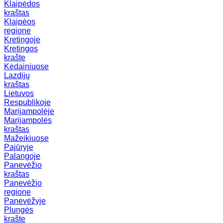
Klaipėdos
kraštas
Klaipėos
regione
Kretingoje
Kretingos
krašte
Kėdainiuose
Lazdijų
kraštas
Lietuvos
Respublikoje
Marijampolėje
Marijampolės
kraštas
Mažeikiuose
Pajūryje
Palangoje
Panevėžio
kraštas
Panevėžio
regione
Panevėžyje
Plungės
krašte