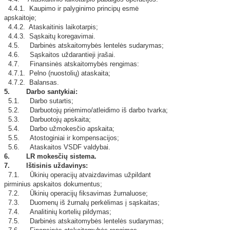
4.4.1. Kaupimo ir palyginimo principų esmė
apskaitoje;
4.4.2. Ataskaitinis laikotarpis;
4.4.3. Sąskaitų koregavimai.
4.5. Darbinės atskaitomybės lentelės sudarymas;
4.6. Sąskaitos uždarantieji įrašai.
4.7. Finansinės atskaitomybės rengimas:
4.7.1. Pelno (nuostolių) ataskaita;
4.7.2. Balansas.
5. Darbo santykiai:
5.1. Darbo sutartis;
5.2. Darbuotojų priėmimo/atleidimo iš darbo tvarka;
5.3. Darbuotojų apskaita;
5.4. Darbo užmokesčio apskaita;
5.5. Atostoginiai ir kompensacijos;
5.6. Ataskaitos VSDF valdybai.
6. LR mokesčių sistema.
7. Ištisinis uždavinys:
7.1. Ūkinių operacijų atvaizdavimas užpildant
pirminius apskaitos dokumentus;
7.2. Ūkinių operacijų fiksavimas žurnaluose;
7.3. Duomenų iš žurnalų perkėlimas į sąskaitas;
7.4. Analitinių kortelių pildymas;
7.5. Darbinės atskaitomybės lentelės sudarymas;