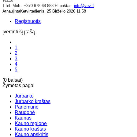
91218
TTel. Mob.: +370 678 68 888 El.paštas:
info@vev.lt
AtnaujintaKetvirtadienis, 25 Birželio 2026 11:58
Registruotis
Įvertinti šį įrašą
1
2
3
4
5
(0 balsai)
Žymėtas pagal
Jurbarke
Jurbarko kraštas
Panemunė
Raudonė
Kaunas
Kauno regione
Kauno kraštas
Kauno apskritis