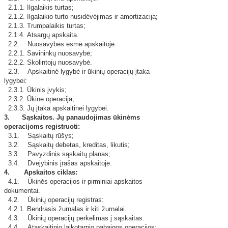
2.1.1. Ilgalaikis turtas;
2.1.2. Ilgalaikio turto nusidėvėjimas ir amortizacija;
2.1.3. Trumpalaikis turtas;
2.1.4. Atsargų apskaita.
2.2. Nuosavybės esmė apskaitoje:
2.2.1. Savininkų nuosavybė;
2.2.2. Skolintojų nuosavybė.
2.3. Apskaitinė lygybė ir ūkinių operacijų įtaka
lygybei:
2.3.1. Ūkinis įvykis;
2.3.2. Ūkinė operacija;
2.3.3. Jų įtaka apskaitinei lygybei.
3.
Sąskaitos. Jų panaudojimas ūkinėms
operacijoms registruoti:
3.1. Sąskaitų rūšys;
3.2. Sąskaitų debetas, kreditas, likutis;
3.3. Pavyzdinis sąskaitų planas;
3.4. Dvejybinis įrašas apskaitoje.
4. Apskaitos ciklas:
4.1. Ūkinės operacijos ir pirminiai apskaitos
dokumentai.
4.2. Ūkinių operacijų registras:
4.2.1. Bendrasis žurnalas ir kiti žurnalai.
4.3. Ūkinių operacijų perkėlimas į sąskaitas.
4.4. Ataskaitinio laikotarpio pabaigos operacijos: