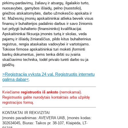
pirkimų-pardavimų, žaliavų ir atsargų, ilgalaikio turto,
nuosavybės, gamybos išlaidų, pelno (nuostolio),
griežtos atskaitomybės, darbo užmokesčio apskaita ir
kt. Mažesnių įmonių apskaitininkai atlieka beveik visus
finansų ir buhalterijos padalinio darbus ir savo žiniomis
turi prilygti buhalterio (finansininko) kvalifikacijai.
Apskaitininkai fiksuoja įmonės turtą ir skolas, veda
pajamų ir išlaidų žiniaraščius, pildo kitus buhalterinius
registrus, rengia ataskaitas vadovybei ir vartotojams.
Tokiose firmose apskaitininkai turi mokėti įforminti
bankų dokumentus, jiems tenka dirbti su įvairia
skaičiavimo technika, todėl privalo turėti darbo su ja
įgūdžių.
>Registracija vyksta 24 val. Registruotis internetu
galima dabar<
.
Kviečiame
registruotis iš anksto
(nemokamai).
Registruotis galite nurodytais kontaktais arba užpildę
registracijos formą.
KONTAKTAI IR REKVIZITAI
​Įmonės pavadinimas: AVEVERA UAB,
Įmonės kodas:
302634045,
Biuras: Taikos pr. 38-107,
Klaipėda,
LT-