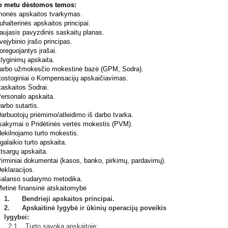
o metu dėstomos temos:
onės apskaitos tvarkymas.
alterinės apskaitos principai.
ujasis pavyzdinis saskaitų planas.
jybinio įrašo principas.
reguojantys įrašai.
lyginimų apskaita.
rbo užmokesčio mokestinė bazė (GPM, Sodra).
ostoginiai o Kompensacijų apskaičiavimas.
askaitos Sodrai.
ersonalo apskaita.
rbo sutartis.
rbuotojų priėmimo/atleidimo iš darbo tvarka.
sakymai o Pridėtinės vertės mokestis (PVM).
ekilnojamo turto mokestis.
galaikio turto apskaita.
tsargų apskaita.
rminiai dokumentai (kasos, banko, pirkimų, pardavimų).
eklaracijos.
alanso sudarymo metodika.
etinė finansinė atskaitomybė
1. Bendrieji apskaitos principai.
2. Apskaitinė lygybė ir ūkinių operacijų poveikis
lygybei:
2.1. Turto sąvoka apskaitoje: