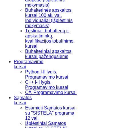
mokymasis)
Buhalterinės apskaitos
kursai 100 ak. val.
Individualiai (Išplėstinis
mokymasis)
Tęstiniai, buhalterių ir
apskaitininkų,
kvalifikacijos tobulinimo
kursai
Buhalteriniai apskaitos
kursai pažengusiems
Programavimo
kursai
Python I-II lygis.
Programavimo kursai
C++ I-II lygis.
Programavimo kursai
C#. Programavimo kursai
Sąmatos
kursai
Esamieji Sąmatos kursai,
su "SISTELA" programa
12 val.
Išplėstiniai Sąmatos