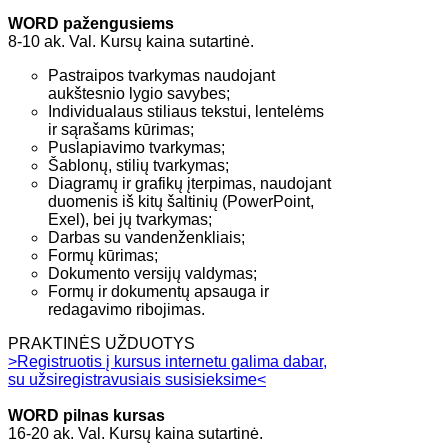
WORD pažengusiems
8-10 ak. Val.
Kursų kaina sutartinė.
Pastraipos tvarkymas naudojant
aukštesnio lygio savybes;
Individualaus stiliaus tekstui, lentelėms
ir sąrašams kūrimas;
Puslapiavimo tvarkymas;
Šablonų, stilių tvarkymas;
Diagramų ir grafikų įterpimas, naudojant
duomenis iš kitų šaltinių (PowerPoint,
Exel), bei jų tvarkymas;
Darbas su vandenženkliais;
Formų kūrimas;
Dokumento versijų valdymas;
Formų ir dokumentų apsauga ir
redagavimo ribojimas.
PRAKTINĖS UŽDUOTYS
>Registruotis į kursus internetu galima dabar,
su užsiregistravusiais susisieksime<
WORD pilnas kursas
16-20 ak. Val.
Kursų kaina sutartinė.