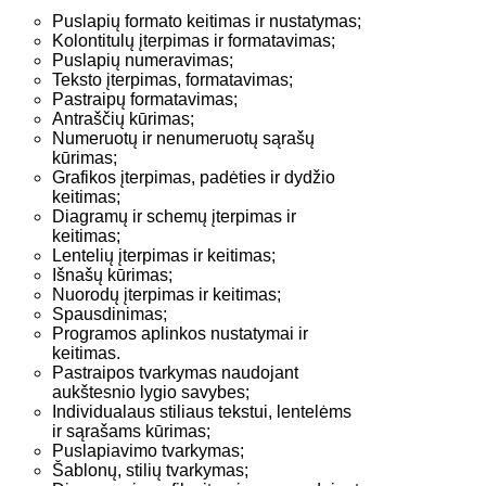
Puslapių formato keitimas ir nustatymas;
Kolontitulų įterpimas ir formatavimas;
Puslapių numeravimas;
Teksto įterpimas, formatavimas;
Pastraipų formatavimas;
Antraščių kūrimas;
Numeruotų ir nenumeruotų sąrašų
kūrimas;
Grafikos įterpimas, padėties ir dydžio
keitimas;
Diagramų ir schemų įterpimas ir
keitimas;
Lentelių įterpimas ir keitimas;
Išnašų kūrimas;
Nuorodų įterpimas ir keitimas;
Spausdinimas;
Programos aplinkos nustatymai ir
keitimas.
Pastraipos tvarkymas naudojant
aukštesnio lygio savybes;
Individualaus stiliaus tekstui, lentelėms
ir sąrašams kūrimas;
Puslapiavimo tvarkymas;
Šablonų, stilių tvarkymas;