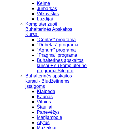
Kelmė
Jurbarkas
Vilkaviškis
Lazdijai
Kompiuterizuoti
Buhalterinės Apskaitos
Kursai
"Centas" programa
"Debetas" programa
"Agnum" programa
"Pragma" programa
Buhalterinės apskaitos
kursai + su kompiuterine
programa Site.pro
Buhalterinės apskaitos
kursai - Biudžetinėms
įstaigoms
Klaipėda
Kaunas
Vilnius
Šiauliai
Panevėžys
Marijampolė
Alytus
Mažeikiai