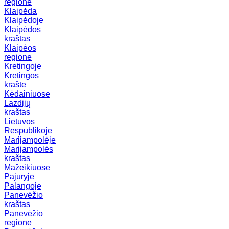
regione
Klaipėda
Klaipėdoje
Klaipėdos
kraštas
Klaipėos
regione
Kretingoje
Kretingos
krašte
Kėdainiuose
Lazdijų
kraštas
Lietuvos
Respublikoje
Marijampolėje
Marijampolės
kraštas
Mažeikiuose
Pajūryje
Palangoje
Panevėžio
kraštas
Panevėžio
regione