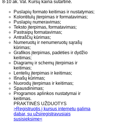
8-10 ak. Val. Kursų kaina sutartinė.
Puslapių formato keitimas ir nustatymas;
Kolontitulų įterpimas ir formatavimas;
Puslapių numeravimas;
Teksto įterpimas, formatavimas;
Pastraipų formatavimas;
Antraščių kūrimas;
Numeruotų ir nenumeruotų sąrašų
kūrimas;
Grafikos įterpimas, padėties ir dydžio
keitimas;
Diagramų ir schemų įterpimas ir
keitimas;
Lentelių įterpimas ir keitimas;
Išnašų kūrimas;
Nuorodų įterpimas ir keitimas;
Spausdinimas;
Programos aplinkos nustatymai ir
keitimas.
PRAKTINĖS UŽDUOTYS
>Registruotis į kursus internetu galima
dabar, su užsiregistravusiais
susisieksime<