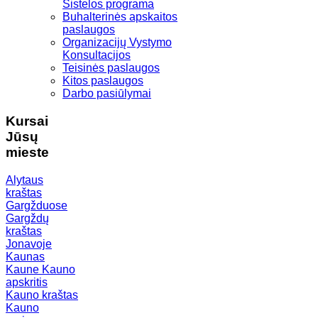
Sistelos programa
Buhalterinės apskaitos
paslaugos
Organizacijų Vystymo
Konsultacijos
Teisinės paslaugos
Kitos paslaugos
Darbo pasiūlymai
Kursai
Jūsų
mieste
Alytaus
kraštas
Gargžduose
Gargždų
kraštas
Jonavoje
Kaunas
Kaune
Kauno
apskritis
Kauno kraštas
Kauno