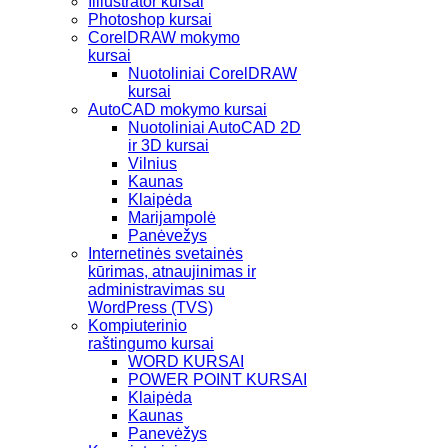
Illiustrator kursai
Photoshop kursai
CorelDRAW mokymo
kursai
Nuotoliniai CorelDRAW
kursai
AutoCAD mokymo kursai
Nuotoliniai AutoCAD 2D
ir 3D kursai
Vilnius
Kaunas
Klaipėda
Marijampolė
Panėvežys
Internetinės svetainės
kūrimas, atnaujinimas ir
administravimas su
WordPress (TVS)
Kompiuterinio
raštingumo kursai
WORD KURSAI
POWER POINT KURSAI
Klaipėda
Kaunas
Panevėžys