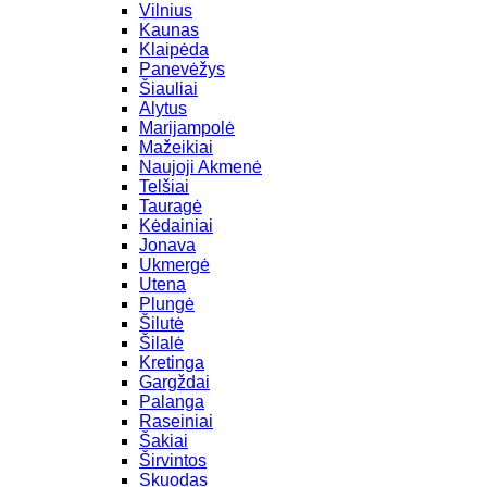
Vilnius
Kaunas
Klaipėda
Panevėžys
Šiauliai
Alytus
Marijampolė
Mažeikiai
Naujoji Akmenė
Telšiai
Tauragė
Kėdainiai
Jonava
Ukmergė
Utena
Plungė
Šilutė
Šilalė
Kretinga
Gargždai
Palanga
Raseiniai
Šakiai
Širvintos
Skuodas