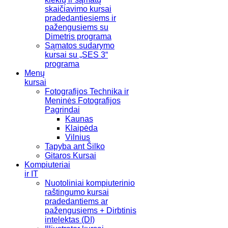
skaičiavimo kursai
pradedantiesiems ir
pažengusiems su
Dimetris programa
Sąmatos sudarymo
kursai su „SES 3“
programa
Menų
kursai
Fotografijos Technika ir
Meninės Fotografijos
Pagrindai
Kaunas
Klaipėda
Vilnius
Tapyba ant Šilko
Gitaros Kursai
Kompiuteriai
ir IT
Nuotoliniai kompiuterinio
raštingumo kursai
pradedantiems ar
pažengusiems + Dirbtinis
intelektas (DI)