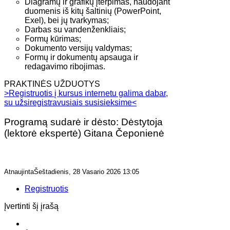
Diagramų ir grafikų įterpimas, naudojant
duomenis iš kitų šaltinių (PowerPoint,
Exel), bei jų tvarkymas;
Darbas su vandenženkliais;
Formų kūrimas;
Dokumento versijų valdymas;
Formų ir dokumentų apsauga ir
redagavimo ribojimas.
PRAKTINĖS UŽDUOTYS
>Registruotis į kursus internetu galima dabar,
su užsiregistravusiais susisieksime<
Programą sudarė ir dėsto: Dėstytoja
(lektorė ekspertė) Gitana Čeponienė
AtnaujintaŠeštadienis, 28 Vasario 2026 13:05
Registruotis
Įvertinti šį įrašą