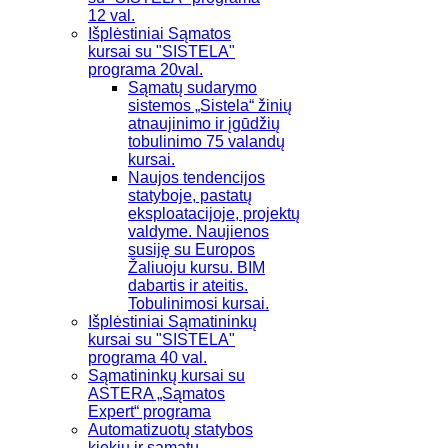
12 val.
Išplėstiniai Sąmatos
kursai su "SISTELA"
programa 20val.
Sąmatų sudarymo
sistemos „Sistela“ žinių
atnaujinimo ir įgūdžių
tobulinimo 75 valandų
kursai.
Naujos tendencijos
statyboje, pastatų
eksploatacijoje, projektų
valdyme. Naujienos
susiję su Europos
Žaliuoju kursu. BIM
dabartis ir ateitis.
Tobulinimosi kursai.
Išplėstiniai Sąmatininkų
kursai su "SISTELA"
programa 40 val.
Sąmatininkų kursai su
ASTERA „Sąmatos
Expert“ programa
Automatizuotų statybos
kiekių ir sąmatų