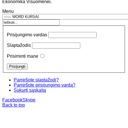
Ekonomika Visuomenei.
Menu
Prisijungimo vardas
Slaptažodis
Prisiminti mane
Pamiršote slaptažodį?
Pamiršote prisijungimo vardą?
Sukurti sąskaitą
Facebook
Skype
Back to top