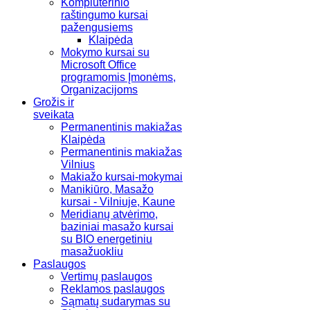
Kompiuterinio
raštingumo kursai
pažengusiems
Klaipėda
Mokymo kursai su
Microsoft Office
programomis Įmonėms,
Organizacijoms
Grožis ir
sveikata
Permanentinis makiažas
Klaipėda
Permanentinis makiažas
Vilnius
Makiažo kursai-mokymai
Manikiūro, Masažo
kursai - Vilniuje, Kaune
Meridianų atvėrimo,
baziniai masažo kursai
su BIO energetiniu
masažuokliu
Paslaugos
Vertimų paslaugos
Reklamos paslaugos
Sąmatų sudarymas su