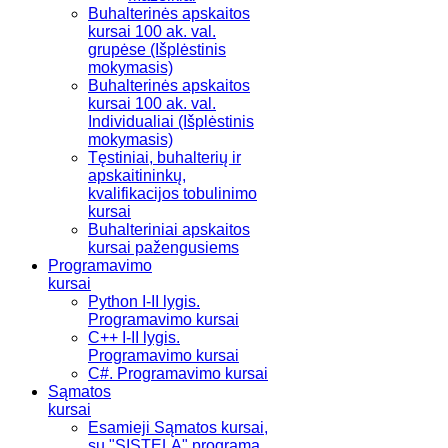
Buhalterinės apskaitos
kursai 100 ak. val.
grupėse (Išplėstinis
mokymasis)
Buhalterinės apskaitos
kursai 100 ak. val.
Individualiai (Išplėstinis
mokymasis)
Tęstiniai, buhalterių ir
apskaitininkų,
kvalifikacijos tobulinimo
kursai
Buhalteriniai apskaitos
kursai pažengusiems
Programavimo
kursai
Python I-II lygis.
Programavimo kursai
C++ I-II lygis.
Programavimo kursai
C#. Programavimo kursai
Sąmatos
kursai
Esamieji Sąmatos kursai,
su "SISTELA" programa