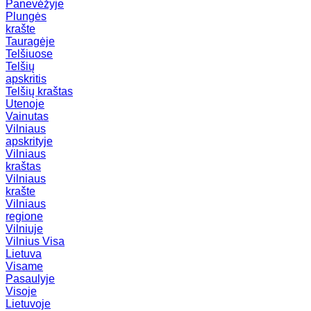
Panevėžyje
Plungės
krašte
Tauragėje
Telšiuose
Telšių
apskritis
Telšių kraštas
Utenoje
Vainutas
Vilniaus
apskrityje
Vilniaus
kraštas
Vilniaus
krašte
Vilniaus
regione
Vilniuje
Vilnius
Visa
Lietuva
Visame
Pasaulyje
Visoje
Lietuvoje