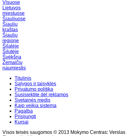
Visuose
Lietuvos
miestuose
Šiauliuose
Šiaulių
kraštas
Šiaulių
regione
Šilalėje
Šilutėje
Švėkšna
Žemaičių
naumiestis
Titulinis
Sąlygos ir taisyklės
Privatumo politika
Susisiektite dėl reklamos
Svetainės medis
Kaip veikia sistema
Pagalba
Prisijungti
Kursai
Visos teisės saugomos © 2013 Mokymo Centras: Verslas