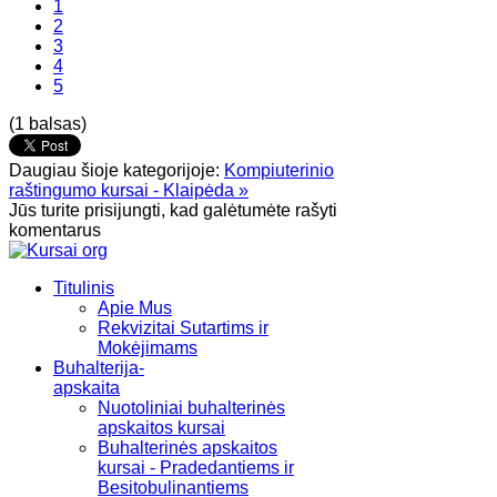
1
2
3
4
5
(1 balsas)
Daugiau šioje kategorijoje:
Kompiuterinio
raštingumo kursai - Klaipėda »
Jūs turite prisijungti, kad galėtumėte rašyti
komentarus
Titulinis
Apie Mus
Rekvizitai Sutartims ir
Mokėjimams
Buhalterija-
apskaita
Nuotoliniai buhalterinės
apskaitos kursai
Buhalterinės apskaitos
kursai - Pradedantiems ir
Besitobulinantiems