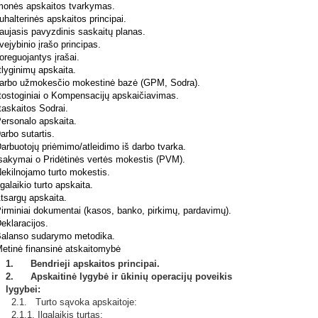
onės apskaitos tvarkymas.
alterinės apskaitos principai.
ujasis pavyzdinis saskaitų planas.
jybinio įrašo principas.
reguojantys įrašai.
lyginimų apskaita.
rbo užmokesčio mokestinė bazė (GPM, Sodra).
ostoginiai o Kompensacijų apskaičiavimas.
askaitos Sodrai.
ersonalo apskaita.
rbo sutartis.
rbuotojų priėmimo/atleidimo iš darbo tvarka.
sakymai o Pridėtinės vertės mokestis (PVM).
ekilnojamo turto mokestis.
galaikio turto apskaita.
tsargų apskaita.
rminiai dokumentai (kasos, banko, pirkimų, pardavimų).
eklaracijos.
alanso sudarymo metodika.
etinė finansinė atskaitomybė
1. Bendrieji apskaitos principai.
2. Apskaitinė lygybė ir ūkinių operacijų poveikis
lygybei:
2.1. Turto sąvoka apskaitoje:
2.1.1. Ilgalaikis turtas;