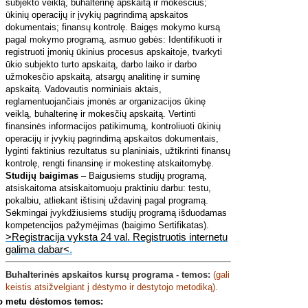
subjekto veiklą, buhalterinę apskaitą ir mokesčius;
ūkinių operacijų ir įvykių pagrindimą apskaitos
dokumentais; finansų kontrolę. Baigęs mokymo kursą
pagal mokymo programą, asmuo gebės: Identifikuoti ir
registruoti įmonių ūkinius procesus apskaitoje, tvarkyti
ūkio subjekto turto apskaitą, darbo laiko ir darbo
užmokesčio apskaitą, atsargų analitinę ir suminę
apskaitą. Vadovautis norminiais aktais,
reglamentuojančiais įmonės ar organizacijos ūkinę
veiklą, buhalterinę ir mokesčių apskaitą. Vertinti
finansinės informacijos patikimumą, kontroliuoti ūkinių
operacijų ir įvykių pagrindimą apskaitos dokumentais,
lyginti faktinius rezultatus su planiniais, užtikrinti finansų
kontrolę, rengti finansinę ir mokestinę atskaitomybę.
Studijų baigimas
– Baigusiems studijų programą,
atsiskaitoma atsiskaitomuoju praktiniu darbu: testu,
pokalbiu, atliekant ištisinį uždavinį pagal programą.
Sėkmingai įvykdžiusiems studijų programą išduodamas
kompetencijos pažymėjimas (baigimo Sertifikatas).
>Registracija vyksta 24 val. Registruotis internetu
galima dabar<
.
Buhalterinės apskaitos kursų
programa - temos:
(gali
keistis atsižvelgiant į dėstymo ir dėstytojo metodiką).
o metu dėstomos temos: