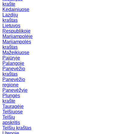
krašte
Kėdainiuose
Lazdijų
kraštas
Lietuvos
Respublikoje
Marijampolėje
Marijampolės
kraštas
Mažeikiuose
Pajūryje
Palangoje
Panevėžio
kraštas
Panevėžio
regione
Panevėžyje
Plungės
krašte
Tauragėje
Telšiuose
Telšių
apskritis
Telšių kraštas
Utenoje