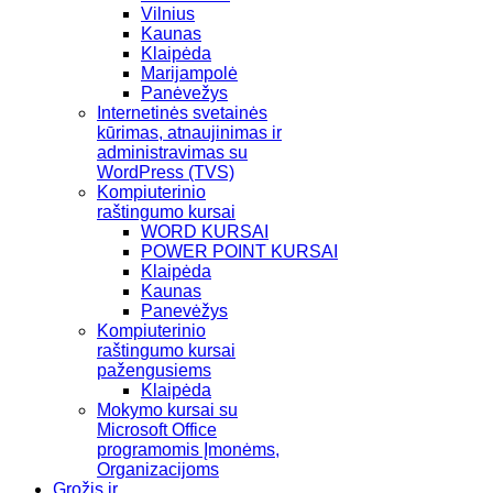
Vilnius
Kaunas
Klaipėda
Marijampolė
Panėvežys
Internetinės svetainės
kūrimas, atnaujinimas ir
administravimas su
WordPress (TVS)
Kompiuterinio
raštingumo kursai
WORD KURSAI
POWER POINT KURSAI
Klaipėda
Kaunas
Panevėžys
Kompiuterinio
raštingumo kursai
pažengusiems
Klaipėda
Mokymo kursai su
Microsoft Office
programomis Įmonėms,
Organizacijoms
Grožis ir