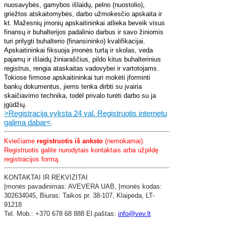
nuosavybės, gamybos išlaidų, pelno (nuostolio),
griežtos atskaitomybės, darbo užmokesčio apskaita ir
kt. Mažesnių įmonių apskaitininkai atlieka beveik visus
finansų ir buhalterijos padalinio darbus ir savo žiniomis
turi prilygti buhalterio (finansininko) kvalifikacijai.
Apskaitininkai fiksuoja įmonės turtą ir skolas, veda
pajamų ir išlaidų žiniaraščius, pildo kitus buhalterinius
registrus, rengia ataskaitas vadovybei ir vartotojams.
Tokiose firmose apskaitininkai turi mokėti įforminti
bankų dokumentus, jiems tenka dirbti su įvairia
skaičiavimo technika, todėl privalo turėti darbo su ja
įgūdžių.
>Registracija vyksta 24 val. Registruotis internetu
galima dabar<
.
Kviečiame
registruotis iš anksto
(nemokamai).
Registruotis galite nurodytais kontaktais arba užpildę
registracijos formą.
KONTAKTAI IR REKVIZITAI
​Įmonės pavadinimas: AVEVERA UAB,
Įmonės kodas:
302634045,
Biuras: Taikos pr. 38-107,
Klaipėda,
LT-
91218
Tel. Mob.: +370 678 68 888 El.paštas:
info@vev.lt