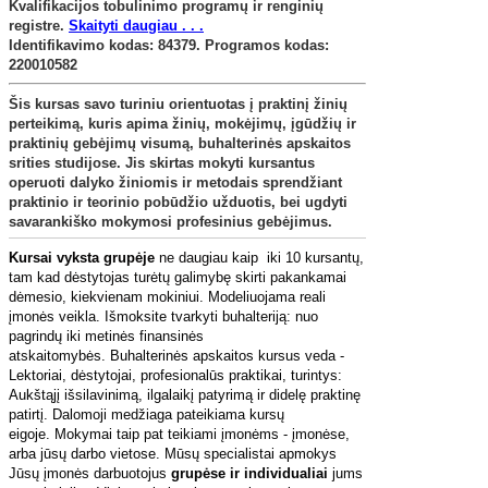
Kvalifikacijos tobulinimo programų ir renginių
registre
.
Skaityti daugiau . . .
Identifikavimo kodas: 84379. Programos kodas:
220010582
Šis kursas savo turiniu orientuotas į praktinį žinių
perteikimą, kuris apima žinių, mokėjimų, įgūdžių ir
praktinių gebėjimų visumą, buhalterinės apskaitos
srities studijose. Jis skirtas mokyti kursantus
operuoti dalyko žiniomis ir metodais sprendžiant
praktinio ir teorinio pobūdžio užduotis, bei ugdyti
savarankiško mokymosi profesinius gebėjimus.
Kursai vyksta grupėje
ne daugiau kaip iki 10 kursantų,
tam kad dėstytojas turėtų galimybę skirti pakankamai
dėmesio, kiekvienam mokiniui.
Modeliuojama reali
įmonės veikla. Išmoksite tvarkyti buhalteriją: nuo
pagrindų iki metinės finansinės
atskaitomybės.
Buhalterinės apskaitos kursus veda -
Lektoriai, dėstytojai, profesionalūs praktikai, turintys:
Aukštąjį išsilavinimą, ilgalaikį patyrimą ir didelę praktinę
patirtį.
Dalomoji medžiaga pateikiama kursų
eigoje.
Mokymai taip pat teikiami įmonėms - įmonėse,
arba jūsų darbo vietose. Mūsų specialistai apmokys
Jūsų įmonės darbuotojus
grupėse ir individualiai
jums