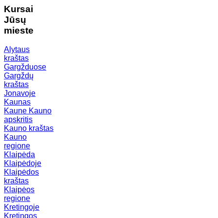
Kursai
Jūsų
mieste
Alytaus
kraštas
Gargžduose
Gargždų
kraštas
Jonavoje
Kaunas
Kaune
Kauno
apskritis
Kauno kraštas
Kauno
regione
Klaipėda
Klaipėdoje
Klaipėdos
kraštas
Klaipėos
regione
Kretingoje
Kretingos