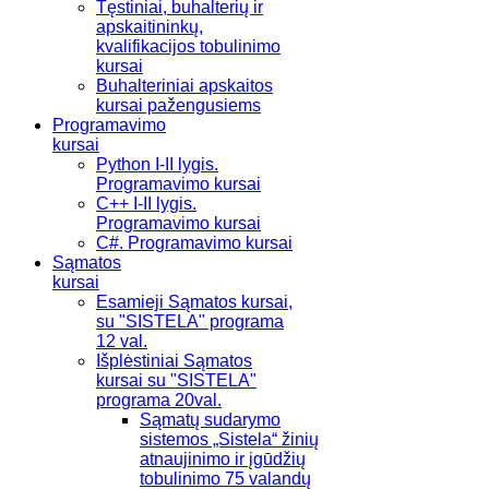
Tęstiniai, buhalterių ir
apskaitininkų,
kvalifikacijos tobulinimo
kursai
Buhalteriniai apskaitos
kursai pažengusiems
Programavimo
kursai
Python I-II lygis.
Programavimo kursai
C++ I-II lygis.
Programavimo kursai
C#. Programavimo kursai
Sąmatos
kursai
Esamieji Sąmatos kursai,
su "SISTELA" programa
12 val.
Išplėstiniai Sąmatos
kursai su "SISTELA"
programa 20val.
Sąmatų sudarymo
sistemos „Sistela“ žinių
atnaujinimo ir įgūdžių
tobulinimo 75 valandų