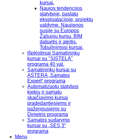
kursai.
Naujos tendencijos
statyboje, pastatų
eksploatacijoje, projektų
valdyme. Naujienos
susiję su Europos
Žaliuoju kursu. BIM
dabartis ir ateitis.
Tobulinimosi kursai.
Išplėstiniai Sąmatininkų
kursai su "SISTELA"
programa 40 val.
Sąmatininkų kursai su
ASTERA „Sąmatos
Expert“ programa
Automatizuotų statybos
kiekių ir sąmatų
skaičiavimo kursai
pradedantiesiems ir
pažengusiems su
Dimetris programa
Sąmatos sudarymo
kursai su „SES 3“
programa
Menų