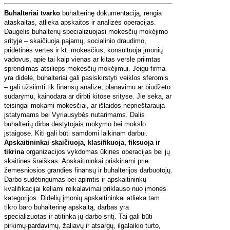
Buhalteriai tvarko
buhalterinę dokumentaciją, rengia
ataskaitas, atlieka apskaitos ir analizės operacijas.
Daugelis buhalterių specializuojasi mokesčių mokėjimo
srityje – skaičiuoja pajamų, socialinio draudimo,
pridėtinės vertės ir kt. mokesčius, konsultuoja įmonių
vadovus, apie tai kaip vienas ar kitas versle priimtas
sprendimas atsilieps mokesčių mokėjimui. Jeigu firma
yra didelė, buhalteriai gali pasiskirstyti veiklos sferomis
– gali užsiimti tik finansų analize, planavimu ar biudžeto
sudarymu, kainodara ar dirbti kitose srityse. Jie seka, ar
teisingai mokami mokesčiai, ar išlaidos neprieštarauja
įstatymams bei Vyriausybės nutarimams. Dalis
buhalterių dirba dėstytojais mokymo bei mokslo
įstaigose. Kiti gali būti samdomi laikinam darbui.
Apskaitininkai skaičiuoja, klasifikuoja, fiksuoja ir
tikrina
organizacijos vykdomas ūkines operacijas bei jų
skaitines šraiškas. Apskaitininkai priskiriami prie
žemesniosios grandies finansų ir buhalterijos darbuotojų.
Darbo sudėtingumas bei apimtis ir apskaitininkų
kvalifikacijai keliami reikalavimai priklauso nuo įmonės
kategorijos. Didelių įmonių apskaitininkai atlieka tam
tikro baro buhalterinę apskaitą, darbas yra
specializuotas ir atitinka jų darbo sritį. Tai gali būti
pirkimų-pardavimų, žaliavų ir atsargų, ilgalaikio turto,