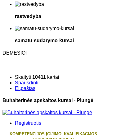
rastvedyba
samatu-sudarymo-kursai
DĖMESIO!
Skaityti
10411
kartai
Spausdinti
El.paštas
Buhalterinės apskaitos kursai - Plungė
Registruotis
KOMPETENCIJOS ĮGIJIMO, KVALIFIKACIJOS