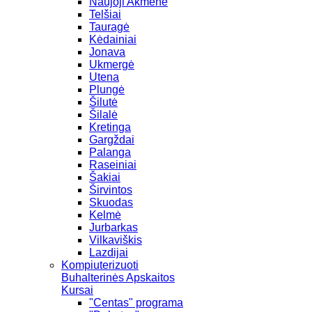
Naujoji Akmenė
Telšiai
Tauragė
Kėdainiai
Jonava
Ukmergė
Utena
Plungė
Šilutė
Šilalė
Kretinga
Gargždai
Palanga
Raseiniai
Šakiai
Širvintos
Skuodas
Kelmė
Jurbarkas
Vilkaviškis
Lazdijai
Kompiuterizuoti
Buhalterinės Apskaitos
Kursai
"Centas" programa