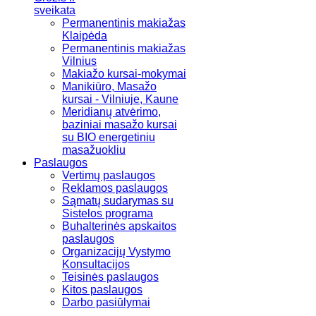
sveikata
Permanentinis makiažas
Klaipėda
Permanentinis makiažas
Vilnius
Makiažo kursai-mokymai
Manikiūro, Masažo
kursai - Vilniuje, Kaune
Meridianų atvėrimo,
baziniai masažo kursai
su BIO energetiniu
masažuokliu
Paslaugos
Vertimų paslaugos
Reklamos paslaugos
Sąmatų sudarymas su
Sistelos programa
Buhalterinės apskaitos
paslaugos
Organizacijų Vystymo
Konsultacijos
Teisinės paslaugos
Kitos paslaugos
Darbo pasiūlymai