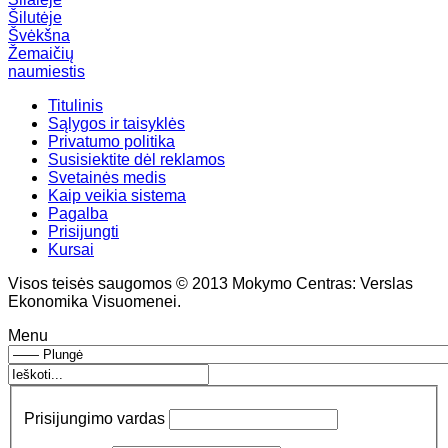
Šilutėje
Švėkšna
Žemaičių
naumiestis
Titulinis
Sąlygos ir taisyklės
Privatumo politika
Susisiektite dėl reklamos
Svetainės medis
Kaip veikia sistema
Pagalba
Prisijungti
Kursai
Visos teisės saugomos © 2013 Mokymo Centras: Verslas
Ekonomika Visuomenei.
Menu
Prisijungimo vardas