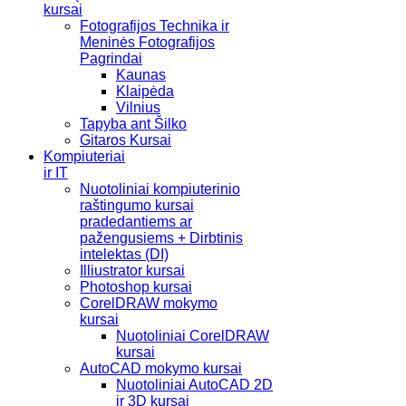
kursai
Fotografijos Technika ir
Meninės Fotografijos
Pagrindai
Kaunas
Klaipėda
Vilnius
Tapyba ant Šilko
Gitaros Kursai
Kompiuteriai
ir IT
Nuotoliniai kompiuterinio
raštingumo kursai
pradedantiems ar
pažengusiems + Dirbtinis
intelektas (DI)
Illiustrator kursai
Photoshop kursai
CorelDRAW mokymo
kursai
Nuotoliniai CorelDRAW
kursai
AutoCAD mokymo kursai
Nuotoliniai AutoCAD 2D
ir 3D kursai