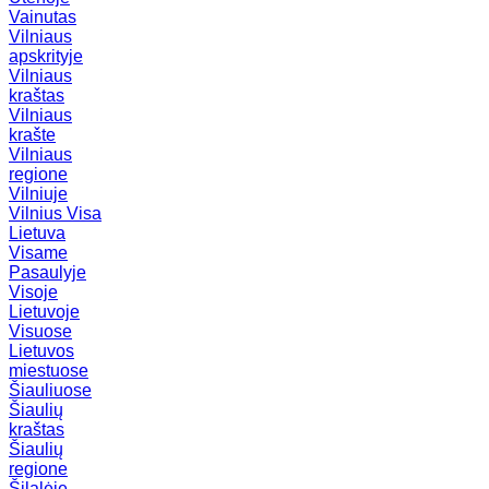
Vainutas
Vilniaus
apskrityje
Vilniaus
kraštas
Vilniaus
krašte
Vilniaus
regione
Vilniuje
Vilnius
Visa
Lietuva
Visame
Pasaulyje
Visoje
Lietuvoje
Visuose
Lietuvos
miestuose
Šiauliuose
Šiaulių
kraštas
Šiaulių
regione
Šilalėje