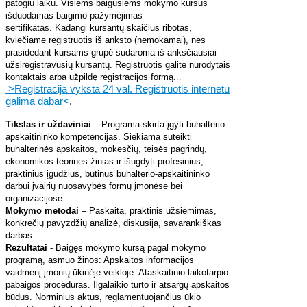
patogiu laiku. Visiems baigusiems mokymo kursus
išduodamas baigimo pažymėjimas -
sertifikatas.
Kadangi kursantų skaičius ribotas,
kviečiame registruotis iš anksto (nemokamai), nes
prasidedant kursams grupė sudaroma iš anksčiausiai
užsiregistravusių kursantų. Registruotis galite nurodytais
kontaktais arba užpildę registracijos formą.
..
>Registracija vyksta 24 val. Registruotis internetu
galima dabar<
.
Tikslas ir uždaviniai
– Programa skirta įgyti buhalterio-
apskaitininko kompetencijas. Siekiama suteikti
buhalterinės apskaitos, mokesčių, teisės pagrindų,
ekonomikos teorines žinias ir išugdyti profesinius,
praktinius įgūdžius, būtinus buhalterio-apskaitininko
darbui įvairių nuosavybės formų įmonėse bei
organizacijose.
Mokymo metodai
– Paskaita, praktinis užsiėmimas,
konkrečių pavyzdžių analizė, diskusija, savarankiškas
darbas.
Rezultatai
- Baigęs mokymo kursą pagal mokymo
programą, asmuo žinos: Apskaitos informacijos
vaidmenį įmonių ūkinėje veikloje. Ataskaitinio laikotarpio
pabaigos procedūras. Ilgalaikio turto ir atsargų apskaitos
būdus. Norminius aktus, reglamentuojančius ūkio