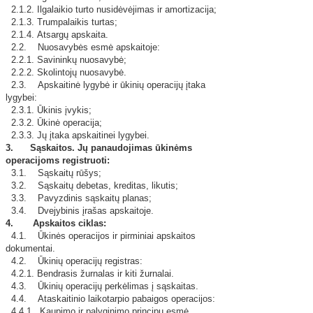
2.1.2. Ilgalaikio turto nusidėvėjimas ir amortizacija;
2.1.3. Trumpalaikis turtas;
2.1.4. Atsargų apskaita.
2.2. Nuosavybės esmė apskaitoje:
2.2.1. Savininkų nuosavybė;
2.2.2. Skolintojų nuosavybė.
2.3. Apskaitinė lygybė ir ūkinių operacijų įtaka
lygybei:
2.3.1. Ūkinis įvykis;
2.3.2. Ūkinė operacija;
2.3.3. Jų įtaka apskaitinei lygybei.
3.
Sąskaitos. Jų panaudojimas ūkinėms
operacijoms registruoti:
3.1. Sąskaitų rūšys;
3.2. Sąskaitų debetas, kreditas, likutis;
3.3. Pavyzdinis sąskaitų planas;
3.4. Dvejybinis įrašas apskaitoje.
4. Apskaitos ciklas:
4.1. Ūkinės operacijos ir pirminiai apskaitos
dokumentai.
4.2. Ūkinių operacijų registras:
4.2.1. Bendrasis žurnalas ir kiti žurnalai.
4.3. Ūkinių operacijų perkėlimas į sąskaitas.
4.4. Ataskaitinio laikotarpio pabaigos operacijos:
4.4.1. Kaupimo ir palyginimo principų esmė