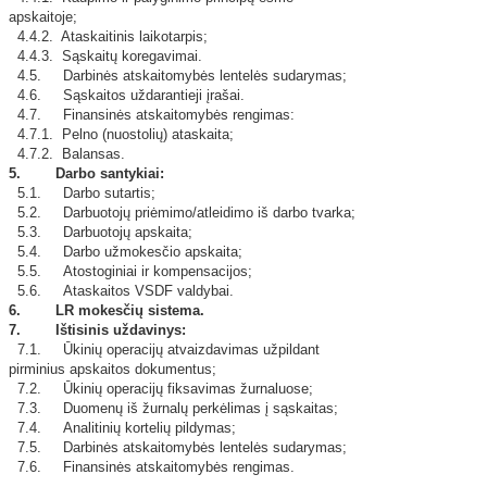
apskaitoje;
4.4.2. Ataskaitinis laikotarpis;
4.4.3. Sąskaitų koregavimai.
4.5. Darbinės atskaitomybės lentelės sudarymas;
4.6. Sąskaitos uždarantieji įrašai.
4.7. Finansinės atskaitomybės rengimas:
4.7.1. Pelno (nuostolių) ataskaita;
4.7.2. Balansas.
5. Darbo santykiai:
5.1. Darbo sutartis;
5.2. Darbuotojų priėmimo/atleidimo iš darbo tvarka;
5.3. Darbuotojų apskaita;
5.4. Darbo užmokesčio apskaita;
5.5. Atostoginiai ir kompensacijos;
5.6. Ataskaitos VSDF valdybai.
6. LR mokesčių sistema.
7. Ištisinis uždavinys:
7.1. Ūkinių operacijų atvaizdavimas užpildant
pirminius apskaitos dokumentus;
7.2. Ūkinių operacijų fiksavimas žurnaluose;
7.3. Duomenų iš žurnalų perkėlimas į sąskaitas;
7.4. Analitinių kortelių pildymas;
7.5. Darbinės atskaitomybės lentelės sudarymas;
7.6. Finansinės atskaitomybės rengimas.