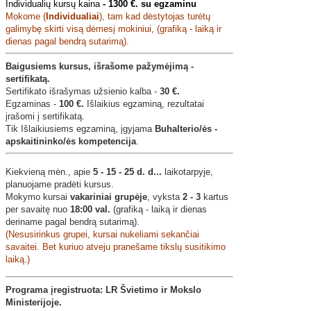
Individualių kursų kaina
-
1300 €. su egzaminu
Mokome (
Individualiai
), tam kad dėstytojas turėtų
galimybę skirti visą dėmesį mokiniui, (grafiką - laiką ir
dienas pagal bendrą sutarimą).
Baigusiems kursus, išrašome pažymėjimą -
sertifikatą.
Sertifikato išrašymas užsienio kalba -
30 €.
Egzaminas -
100 €.
Išlaikius egzaminą, rezultatai
įrašomi į sertifikatą.
Tik Išlaikiusiems egzaminą, įgyjama
Buhalterio/ės -
apskaitininko/ės kompetencija
.
Kiekvieną mėn., apie
5 - 15 - 25 d. d...
laikotarpyje,
planuojame pradėti kursus.
Mokymo kursai
vakariniai grupėje
, vyksta
2 - 3
kartus
per savaitę nuo
18:00 val.
(grafiką - laiką ir dienas
deriname pagal bendrą sutarimą).
(Nesusirinkus grupei, kursai nukeliami sekančiai
savaitei. Bet kuriuo atveju pranešame tikslų susitikimo
laiką.)
Programa įregistruota: LR Švietimo ir Mokslo
Ministerijoje.