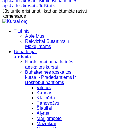
apskaitos kursai - Šilutė
Buhalterinės
apskaitos kursai - Telšiai »
Jūs turite prisijungti, kad galėtumėte rašyti
komentarus
Titulinis
Apie Mus
Rekvizitai Sutartims ir
Mokėjimams
Buhalterija-
apskaita
Nuotoliniai buhalterinės
apskaitos kursai
Buhalterinės apskaitos
kursai - Pradedantiems ir
Besitobulinantiems
Vilnius
Kaunas
Klaipėda
Panevėžys
Šiauliai
Alytus
Marijampolė
Mažeikiai