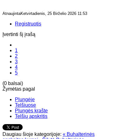
AtnaujintaKetvirtadienis, 25 Birželio 2026 11:53
Registruotis
Įvertinti šį įrašą
1
2
3
4
5
(0 balsai)
Žymėtas pagal
Plungėje
Telšiuose
Plungės krašte
Telšių apskritis
Daugiau šioje kategorijoje:
« Buhalterinės