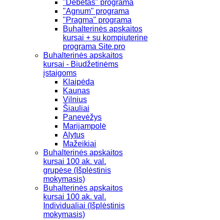
"Debetas" programa
"Agnum" programa
"Pragma" programa
Buhalterinės apskaitos
kursai + su kompiuterine
programa Site.pro
Buhalterinės apskaitos
kursai - Biudžetinėms
įstaigoms
Klaipėda
Kaunas
Vilnius
Šiauliai
Panevėžys
Marijampolė
Alytus
Mažeikiai
Buhalterinės apskaitos
kursai 100 ak. val.
grupėse (Išplėstinis
mokymasis)
Buhalterinės apskaitos
kursai 100 ak. val.
Individualiai (Išplėstinis
mokymasis)