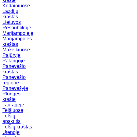
krašte
Kėdainiuose
Lazdijų
kraštas
Lietuvos
Respublikoje
Marijampolėje
Marijampolės
kraštas
Mažeikiuose
Pajūryje
Palangoje
Panevėžio
kraštas
Panevėžio
regione
Panevėžyje
Plungės
krašte
Tauragėje
Telšiuose
Telšių
apskritis
Telšių kraštas
Utenoje