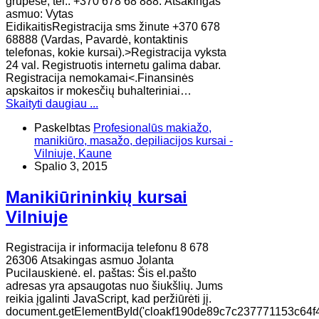
grupėse, tel.: +370 678 68 888. Atsakingas
asmuo: Vytas
EidikaitisRegistracija sms žinute +370 678
68888 (Vardas, Pavardė, kontaktinis
telefonas, kokie kursai).>Registracija vyksta
24 val. Registruotis internetu galima dabar.
Registracija nemokamai<.Finansinės
apskaitos ir mokesčių buhalteriniai…
Skaityti daugiau ...
Paskelbtas
Profesionalūs makiažo,
manikiūro, masažo, depiliacijos kursai -
Vilniuje, Kaune
Spalio 3, 2015
Manikiūrininkių kursai
Vilniuje
Registracija ir informacija telefonu 8 678
26306 Atsakingas asmuo Jolanta
Pucilauskienė. el. paštas: Šis el.pašto
adresas yra apsaugotas nuo šiukšlių. Jums
reikia įgalinti JavaScript, kad peržiūrėti jį.
document.getElementById('cloakf190de89c7c237771153c64f