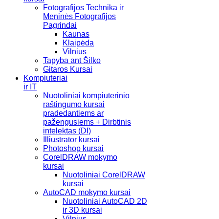
Fotografijos Technika ir
Meninės Fotografijos
Pagrindai
Kaunas
Klaipėda
Vilnius
Tapyba ant Šilko
Gitaros Kursai
Kompiuteriai
ir IT
Nuotoliniai kompiuterinio
raštingumo kursai
pradedantiems ar
pažengusiems + Dirbtinis
intelektas (DI)
Illiustrator kursai
Photoshop kursai
CorelDRAW mokymo
kursai
Nuotoliniai CorelDRAW
kursai
AutoCAD mokymo kursai
Nuotoliniai AutoCAD 2D
ir 3D kursai
Vilnius