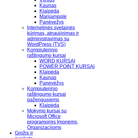
Kaunas
Klaipėda
Marijampolė
Panėvežys
Internetinės svetainės
kūrimas, atnaujinimas ir
administravimas su
WordPress (TVS)
Kompiuterinio
raštingumo kursai
WORD KURSAI
POWER POINT KURSAI
Klaipėda
Kaunas
Panevėžys
Kompiuterinio
raštingumo kursai
pažengusiems
Klaipėda
Mokymo kursai su
Microsoft Office
programomis Įmonėms,
Organizacijoms
Grožis ir