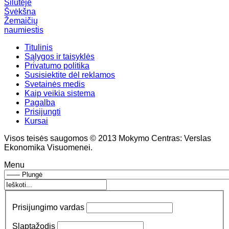
Šilutėje
Švėkšna
Žemaičių
naumiestis
Titulinis
Sąlygos ir taisyklės
Privatumo politika
Susisiektite dėl reklamos
Svetainės medis
Kaip veikia sistema
Pagalba
Prisijungti
Kursai
Visos teisės saugomos © 2013 Mokymo Centras: Verslas
Ekonomika Visuomenei.
Menu
Prisijungimo vardas
Slaptažodis