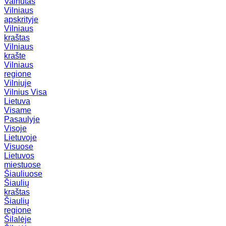
Vainutas
Vilniaus
apskrityje
Vilniaus
kraštas
Vilniaus
krašte
Vilniaus
regione
Vilniuje
Vilnius
Visa
Lietuva
Visame
Pasaulyje
Visoje
Lietuvoje
Visuose
Lietuvos
miestuose
Šiauliuose
Šiaulių
kraštas
Šiaulių
regione
Šilalėje