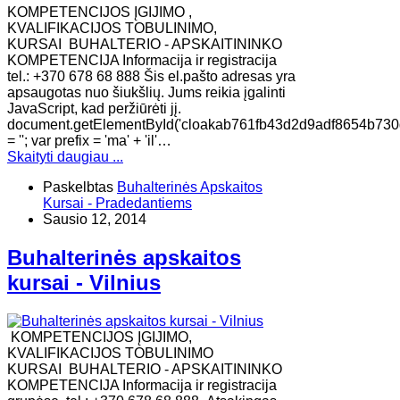
KOMPETENCIJOS ĮGIJIMO ,
KVALIFIKACIJOS TOBULINIMO,
KURSAI BUHALTERIO - APSKAITININKO
KOMPETENCIJA Informacija ir registracija
tel.: +370 678 68 888 Šis el.pašto adresas yra
apsaugotas nuo šiukšlių. Jums reikia įgalinti
JavaScript, kad peržiūrėti jį.
document.getElementById('cloakab761fb43d2d9adf8654b730
= ''; var prefix = 'ma' + 'il'…
Skaityti daugiau ...
Paskelbtas
Buhalterinės Apskaitos
Kursai - Pradedantiems
Sausio 12, 2014
Buhalterinės apskaitos
kursai - Vilnius
KOMPETENCIJOS ĮGIJIMO,
KVALIFIKACIJOS TOBULINIMO
KURSAI BUHALTERIO - APSKAITININKO
KOMPETENCIJA Informacija ir registracija