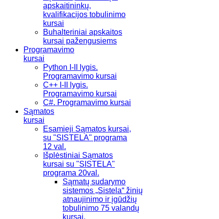
apskaitininkų,
kvalifikacijos tobulinimo
kursai
Buhalteriniai apskaitos
kursai pažengusiems
Programavimo
kursai
Python I-II lygis.
Programavimo kursai
C++ I-II lygis.
Programavimo kursai
C#. Programavimo kursai
Sąmatos
kursai
Esamieji Sąmatos kursai,
su "SISTELA" programa
12 val.
Išplėstiniai Sąmatos
kursai su "SISTELA"
programa 20val.
Sąmatų sudarymo
sistemos „Sistela“ žinių
atnaujinimo ir įgūdžių
tobulinimo 75 valandų
kursai.