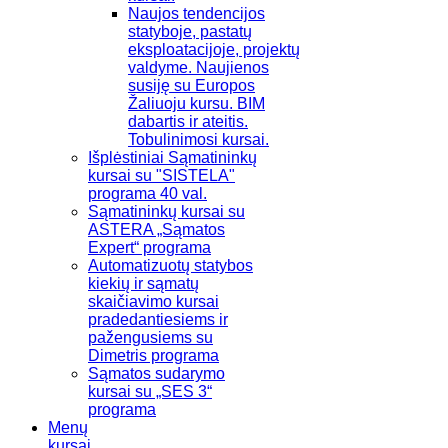
Naujos tendencijos
statyboje, pastatų
eksploatacijoje, projektų
valdyme. Naujienos
susiję su Europos
Žaliuoju kursu. BIM
dabartis ir ateitis.
Tobulinimosi kursai.
Išplėstiniai Sąmatininkų
kursai su "SISTELA"
programa 40 val.
Sąmatininkų kursai su
ASTERA „Sąmatos
Expert“ programa
Automatizuotų statybos
kiekių ir sąmatų
skaičiavimo kursai
pradedantiesiems ir
pažengusiems su
Dimetris programa
Sąmatos sudarymo
kursai su „SES 3“
programa
Menų
kursai