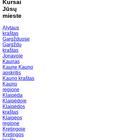
Kursai
Jūsų
mieste
Alytaus
kraštas
Gargžduose
Gargždų
kraštas
Jonavoje
Kaunas
Kaune
Kauno
apskritis
Kauno kraštas
Kauno
regione
Klaipėda
Klaipėdoje
Klaipėdos
kraštas
Klaipėos
regione
Kretingoje
Kretingos