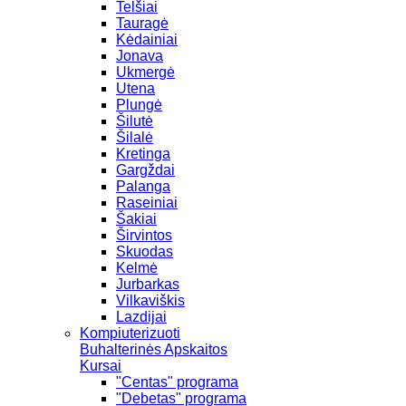
Telšiai
Tauragė
Kėdainiai
Jonava
Ukmergė
Utena
Plungė
Šilutė
Šilalė
Kretinga
Gargždai
Palanga
Raseiniai
Šakiai
Širvintos
Skuodas
Kelmė
Jurbarkas
Vilkaviškis
Lazdijai
Kompiuterizuoti
Buhalterinės Apskaitos
Kursai
"Centas" programa
"Debetas" programa