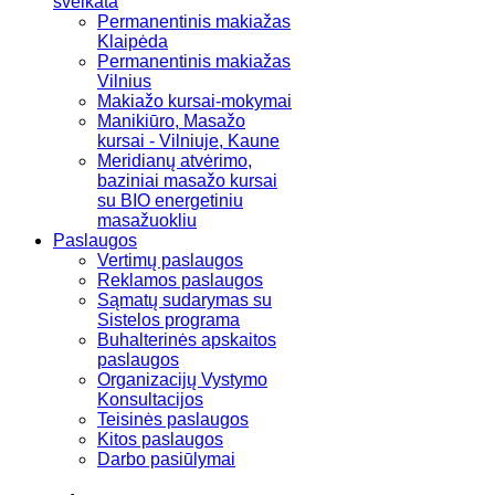
sveikata
Permanentinis makiažas
Klaipėda
Permanentinis makiažas
Vilnius
Makiažo kursai-mokymai
Manikiūro, Masažo
kursai - Vilniuje, Kaune
Meridianų atvėrimo,
baziniai masažo kursai
su BIO energetiniu
masažuokliu
Paslaugos
Vertimų paslaugos
Reklamos paslaugos
Sąmatų sudarymas su
Sistelos programa
Buhalterinės apskaitos
paslaugos
Organizacijų Vystymo
Konsultacijos
Teisinės paslaugos
Kitos paslaugos
Darbo pasiūlymai