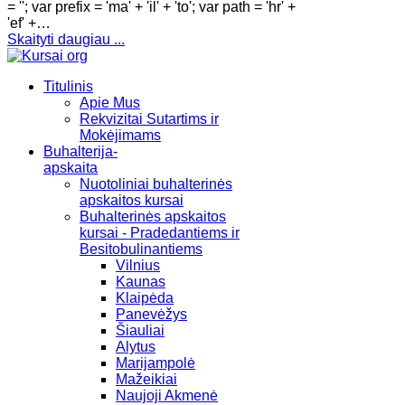
= ''; var prefix = 'ma' + 'il' + 'to'; var path = 'hr' +
'ef' +…
Skaityti daugiau ...
Titulinis
Apie Mus
Rekvizitai Sutartims ir
Mokėjimams
Buhalterija-
apskaita
Nuotoliniai buhalterinės
apskaitos kursai
Buhalterinės apskaitos
kursai - Pradedantiems ir
Besitobulinantiems
Vilnius
Kaunas
Klaipėda
Panevėžys
Šiauliai
Alytus
Marijampolė
Mažeikiai
Naujoji Akmenė