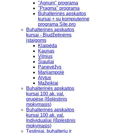
"Agnum" programa
"Pragma" programa
Buhalterinės apskaitos
kursai + su kompiuterine
programa Site.pro
Buhalterinės apskaitos
kursai - Biudžetinėms
įstaigoms
Klaipėda
Kaunas
Vilnius
Šiauliai
Panevėžys
Marijampolė
Alytus
Mažeikiai
Buhalterinės apskaitos
kursai 100 ak. val.
grupėse (Išplėstinis
mokymasis)
Buhalterinės apskaitos
kursai 100 ak. val.
Individualiai (Išplėstinis
mokymasis)
Tęstiniai, buhalterių ir