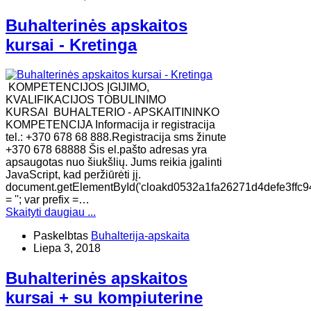
Buhalterinės apskaitos
kursai - Kretinga
KOMPETENCIJOS ĮGIJIMO,
KVALIFIKACIJOS TOBULINIMO
KURSAI BUHALTERIO - APSKAITININKO
KOMPETENCIJA Informacija ir registracija
tel.: +370 678 68 888.Registracija sms žinute
+370 678 68888 Šis el.pašto adresas yra
apsaugotas nuo šiukšlių. Jums reikia įgalinti
JavaScript, kad peržiūrėti jį.
document.getElementById('cloakd0532a1fa26271d4defe3ffc9
= ''; var prefix =…
Skaityti daugiau ...
Paskelbtas
Buhalterija-apskaita
Liepa 3, 2018
Buhalterinės apskaitos
kursai + su kompiuterine