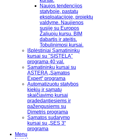
kursai.
Naujos tendencijos
statyboje, pastatų
eksploatacijoje, projektų
valdyme. Naujienos
susiję su Europos
Žaliuoju kursu. BIM
dabartis ir ateitis.
Tobulinimosi kursai.
Išplėstiniai Sąmatininkų
kursai su "SISTELA"
programa 40 val.
Sąmatininkų kursai su
ASTERA „Sąmatos
Expert“ programa
Automatizuotų statybos
kiekių ir sąmatų
skaičiavimo kursai
pradedantiesiems ir
pažengusiems su
Dimetris programa
Sąmatos sudarymo
kursai su „SES 3“
programa
Menų