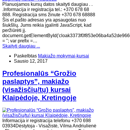
Planuojamos kursų datos skaityti daugiau . .
.Informacija ir registracija tel.: +370 678 68
888. Registracija sms žinute +370 678 68888
Šis el.pašto adresas yra apsaugotas nuo
šiukšlių. Jums reikia įgalinti JavaScript, kad
peržiūrėti jį.
document.getElementById('cloak3373f0f853e06ba4a52de966
= ''; var prefix =…
Skaityti daugiau ...
Paskelbtas
Makiažo mokymai-kursai
Sausio 12, 2017
Profesionalūs “Grožio
paslaptys”, makiažo
(visažisčių/tų) kursai
Klaipėdoje, Kretingoje
Informacija ir registracija telefonu +370 698
03934Dėstytoja - Visažistė, Vilma Andriulienė