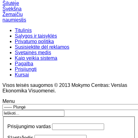
Šilutėje
Švėkšna
Žemaičių
naumiestis
Titulinis
Sąlygos ir taisyklės
Privatumo politika
Susisiektite dėl reklamos
Svetainės medis
Kaip veikia sistema
Pagalba
Prisijungti
Kursai
Visos teisės saugomos © 2013 Mokymo Centras: Verslas
Ekonomika Visuomenei.
Menu
Prisijungimo vardas
Slaptažodis