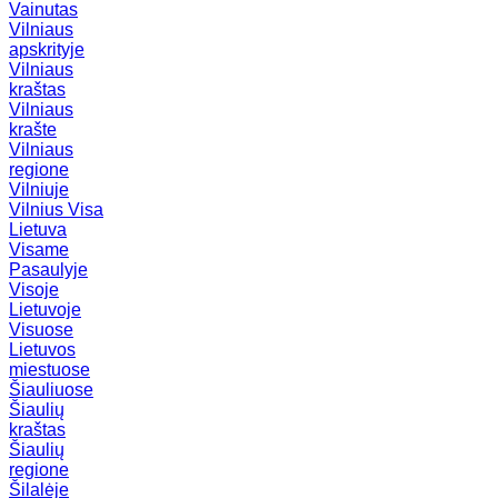
Vainutas
Vilniaus
apskrityje
Vilniaus
kraštas
Vilniaus
krašte
Vilniaus
regione
Vilniuje
Vilnius
Visa
Lietuva
Visame
Pasaulyje
Visoje
Lietuvoje
Visuose
Lietuvos
miestuose
Šiauliuose
Šiaulių
kraštas
Šiaulių
regione
Šilalėje