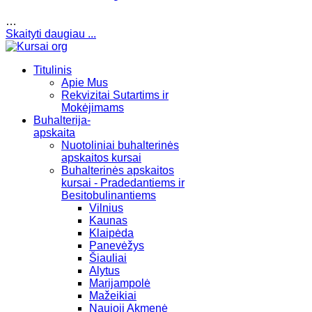
…
Skaityti daugiau ...
Titulinis
Apie Mus
Rekvizitai Sutartims ir
Mokėjimams
Buhalterija-
apskaita
Nuotoliniai buhalterinės
apskaitos kursai
Buhalterinės apskaitos
kursai - Pradedantiems ir
Besitobulinantiems
Vilnius
Kaunas
Klaipėda
Panevėžys
Šiauliai
Alytus
Marijampolė
Mažeikiai
Naujoji Akmenė