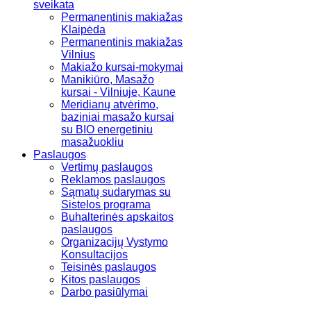
sveikata
Permanentinis makiažas
Klaipėda
Permanentinis makiažas
Vilnius
Makiažo kursai-mokymai
Manikiūro, Masažo
kursai - Vilniuje, Kaune
Meridianų atvėrimo,
baziniai masažo kursai
su BIO energetiniu
masažuokliu
Paslaugos
Vertimų paslaugos
Reklamos paslaugos
Sąmatų sudarymas su
Sistelos programa
Buhalterinės apskaitos
paslaugos
Organizacijų Vystymo
Konsultacijos
Teisinės paslaugos
Kitos paslaugos
Darbo pasiūlymai