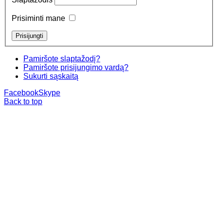
Prisiminti mane
Pamiršote slaptažodį?
Pamiršote prisijungimo vardą?
Sukurti sąskaitą
Facebook
Skype
Back to top