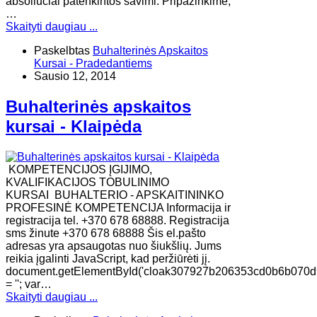
absoliučiai patenkintos savimi. Pripažinkime,
…
Skaityti daugiau ...
Paskelbtas
Buhalterinės Apskaitos
Kursai - Pradedantiems
Sausio 12, 2014
Buhalterinės apskaitos
kursai - Klaipėda
KOMPETENCIJOS ĮGIJIMO,
KVALIFIKACIJOS TOBULINIMO
KURSAI BUHALTERIO - APSKAITININKO
PROFESINĖ KOMPETENCIJA Informacija ir
registracija tel. +370 678 68888. Registracija
sms žinute +370 678 68888 Šis el.pašto
adresas yra apsaugotas nuo šiukšlių. Jums
reikia įgalinti JavaScript, kad peržiūrėti jį.
document.getElementById('cloak307927b206353cd0b6b070d
= ''; var…
Skaityti daugiau ...