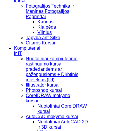
kursai
Fotografijos Technika ir
Meninės Fotografijos
Pagrindai
Kaunas
Klaipėda
Vilnius
Tapyba ant Šilko
Gitaros Kursai
Kompiuteriai
ir IT
Nuotoliniai kompiuterinio
raštingumo kursai
pradedantiems ar
pažengusiems + Dirbtinis
intelektas (DI)
Illiustrator kursai
Photoshop kursai
CorelDRAW mokymo
kursai
Nuotoliniai CorelDRAW
kursai
AutoCAD mokymo kursai
Nuotoliniai AutoCAD 2D
ir 3D kursai