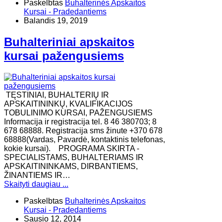
Paskelbtas
Buhalterinės Apskaitos
Kursai - Pradedantiems
Balandis 19, 2019
Buhalteriniai apskaitos
kursai pažengusiems
TĘSTINIAI, BUHALTERIŲ IR
APSKAITININKŲ, KVALIFIKACIJOS
TOBULINIMO KURSAI, PAŽENGUSIEMS
Informacija ir registracija tel. 8 46 380703; 8
678 68888. Registracija sms žinute +370 678
68888(Vardas, Pavardė, kontaktinis telefonas,
kokie kursai). ​PROGRAMA SKIRTA -
SPECIALISTAMS, BUHALTERIAMS IR
APSKAITININKAMS, DIRBANTIEMS,
ŽINANTIEMS IR…
Skaityti daugiau ...
Paskelbtas
Buhalterinės Apskaitos
Kursai - Pradedantiems
Sausio 12, 2014