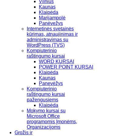
Vilnius
Kaunas
Klaipėda
Marijampolė
Panėvežys
Internetinės svetainės
kūrimas, atnaujinimas ir
administravimas su
WordPress (TVS)
Kompiuterinio
raštingumo kursai
WORD KURSAI
POWER POINT KURSAI
Klaipėda
Kaunas
Panevėžys
Kompiuterinio
raštingumo kursai
pažengusiems
Klaipėda
Mokymo kursai su
Microsoft Office
programomis Įmonėms,
Organizacijoms
Grožis ir