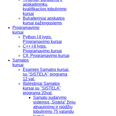
apskaitininkų,
kvalifikacijos tobulinimo
kursai
Buhalteriniai apskaitos
kursai pažengusiems
Programavimo
kursai
Python I-II lygis.
Programavimo kursai
C++ I-II lygis.
Programavimo kursai
C#. Programavimo kursai
Sąmatos
kursai
Esamieji Sąmatos kursai,
su "SISTELA" programa
12 val.
Išplėstiniai Sąmatos
kursai su "SISTELA"
programa 20val.
Sąmatų sudarymo
sistemos „Sistela“ žinių
atnaujinimo ir įgūdžių
tobulinimo 75 valandų