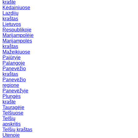
krašte
Kėdainiuose
Lazdijų
kraštas
Lietuvos
Respublikoje
Marijampolėje
Marijampolės
kraštas
Mažeikiuose
Pajūryje
Palangoje
Panevėžio
kraštas
Panevėžio
regione
Panevėžyje
Plungės
krašte
Tauragėje
Telšiuose
Telšių
apskritis
Telšių kraštas
Utenoje