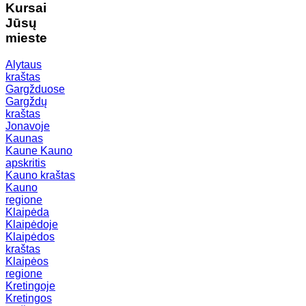
Kursai
Jūsų
mieste
Alytaus
kraštas
Gargžduose
Gargždų
kraštas
Jonavoje
Kaunas
Kaune
Kauno
apskritis
Kauno kraštas
Kauno
regione
Klaipėda
Klaipėdoje
Klaipėdos
kraštas
Klaipėos
regione
Kretingoje
Kretingos