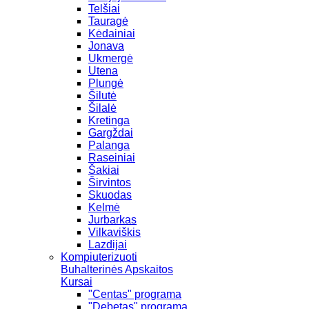
Telšiai
Tauragė
Kėdainiai
Jonava
Ukmergė
Utena
Plungė
Šilutė
Šilalė
Kretinga
Gargždai
Palanga
Raseiniai
Šakiai
Širvintos
Skuodas
Kelmė
Jurbarkas
Vilkaviškis
Lazdijai
Kompiuterizuoti
Buhalterinės Apskaitos
Kursai
"Centas" programa
"Debetas" programa