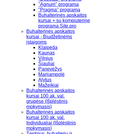
"Agnum" programa
"Pragma" programa
Buhalterinės apskaitos
kursai + su kompiuterine
programa Site.pro
Buhalterinės apskaitos
kursai - Biudžetinėms
įstaigoms
Klaipėda
Kaunas
Vilnius
Šiauliai
Panevėžys
Marijampolė
Alytus
Mažeikiai
Buhalterinės apskaitos
kursai 100 ak. val.
grupėse (Išplėstinis
mokymasis)
Buhalterinės apskaitos
kursai 100 ak. val.
Individualiai (Išplėstinis
mokymasis)
Tęstiniai, buhalterių ir