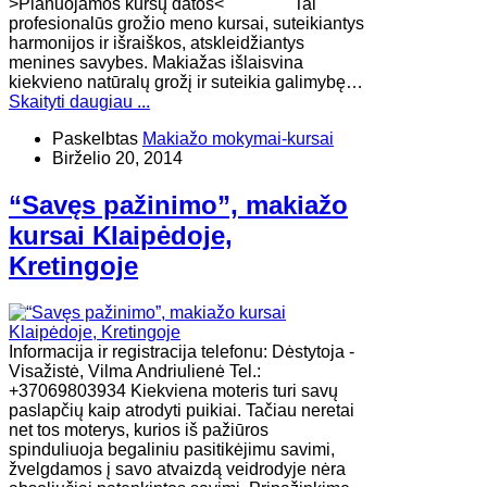
>Planuojamos kursų datos< Tai
profesionalūs grožio meno kursai, suteikiantys
harmonijos ir išraiškos, atskleidžiantys
menines savybes. Makiažas išlaisvina
kiekvieno natūralų grožį ir suteikia galimybę…
Skaityti daugiau ...
Paskelbtas
Makiažo mokymai-kursai
Birželio 20, 2014
“Savęs pažinimo”, makiažo
kursai Klaipėdoje,
Kretingoje
Informacija ir registracija telefonu: Dėstytoja -
Visažistė, Vilma Andriulienė Tel.:
+37069803934 Kiekviena moteris turi savų
paslapčių kaip atrodyti puikiai. Tačiau neretai
net tos moterys, kurios iš pažiūros
spinduliuoja begaliniu pasitikėjimu savimi,
žvelgdamos į savo atvaizdą veidrodyje nėra