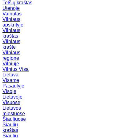
Telšių kraštas
Utenoje
Vainutas
Vilniaus
apskrityje
Vilniaus
kraštas
Vilniaus
krašte
Vilniaus
regione
Vilniuje
Vilnius
Visa
Lietuva
Visame
Pasaulyje
Visoje
Lietuvoje
Visuose
Lietuvos
miestuose
Šiauliuose
Šiaulių
kraštas
Šiaulių