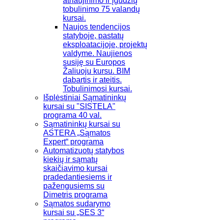
atnaujinimo ir įgūdžių
tobulinimo 75 valandų
kursai.
Naujos tendencijos
statyboje, pastatų
eksploatacijoje, projektų
valdyme. Naujienos
susiję su Europos
Žaliuoju kursu. BIM
dabartis ir ateitis.
Tobulinimosi kursai.
Išplėstiniai Sąmatininkų
kursai su "SISTELA"
programa 40 val.
Sąmatininkų kursai su
ASTERA „Sąmatos
Expert“ programa
Automatizuotų statybos
kiekių ir sąmatų
skaičiavimo kursai
pradedantiesiems ir
pažengusiems su
Dimetris programa
Sąmatos sudarymo
kursai su „SES 3“