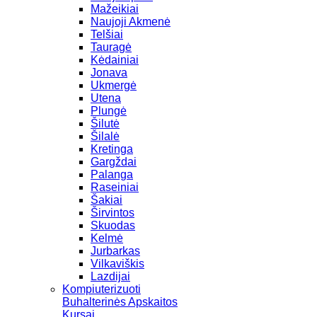
Mažeikiai
Naujoji Akmenė
Telšiai
Tauragė
Kėdainiai
Jonava
Ukmergė
Utena
Plungė
Šilutė
Šilalė
Kretinga
Gargždai
Palanga
Raseiniai
Šakiai
Širvintos
Skuodas
Kelmė
Jurbarkas
Vilkaviškis
Lazdijai
Kompiuterizuoti
Buhalterinės Apskaitos
Kursai