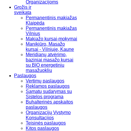
Organizacijoms
Grožis ir
sveikata
Permanentinis makiažas
Klaipėda
Permanentinis makiažas
Vilnius
Makiažo kursai-mokymai
Manikiūro, Masažo
kursai - Vilniuje, Kaune
Meridianų atvėrimo,
baziniai masažo kursai
su BIO energetiniu
masažuokliu
Paslaugos
Vertimų paslaugos
Reklamos paslaugos
Sąmatų sudarymas su
Sistelos programa
Buhalterinės apskaitos
paslaugos
Organizacijų Vystymo
Konsultacijos
Teisinės paslaugos
Kitos paslaugos