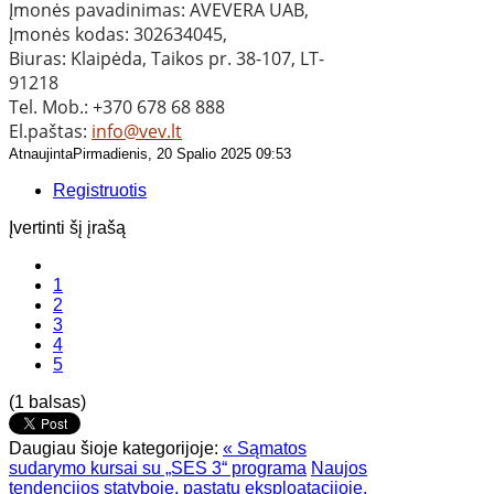
​Įmonės pavadinimas: AVEVERA UAB,
Įmonės kodas: 302634045,
Biuras: Klaipėda, Taikos pr. 38-107, LT-
91218
Tel. Mob.: +370 678 68 888
El.paštas:
info@vev.lt
AtnaujintaPirmadienis, 20 Spalio 2025 09:53
Registruotis
Įvertinti šį įrašą
1
2
3
4
5
(1 balsas)
Daugiau šioje kategorijoje:
« Sąmatos
sudarymo kursai su „SES 3“ programa
Naujos
tendencijos statyboje, pastatų eksploatacijoje,