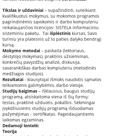
Tikslas ir uždaviniai
– supažindinti, suteikiant
kvalifikuotus mokymus, su mokomos programos
pagrindinėmis sąvokomis ir darbo kompiuteriu
reikalaujančios licencijos: SISTELA informaciniu
sisteminiu paketu. Tai
išplėstinis
kursas, Savo
turiniu yra platesnis už to paties dalyko bendrąjį
kursą.
Mokymo metodai
– paskaita (lektoriaus,
dėstytojo mokymas), praktinis užsiėmimas,
konkrečių pavyzdžių analizė, diskusija,
savarankiškas darbas kompiuteriu (metodinės
medžiagos studijos).
Rezultatai
- klausytojai išmoks naudotis sąmatos
teikiamomis galimybėmis, darbo vietoje.
Studijų baigimas
– išklausius, baugus studijų
programą, atsiskaitoma viena iš šių formų:
testas, praktinė užduotis, pokalbis. Sėkmingai
įvykdžiusiems studijų programą išduodamas
pažymėjimas - sertifikatas. Pageidaujantiems
laikomas egzaminas.
Dedamoji lentelė:
Teorija