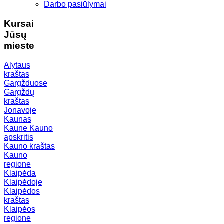
Darbo pasiūlymai
Kursai
Jūsų
mieste
Alytaus
kraštas
Gargžduose
Gargždų
kraštas
Jonavoje
Kaunas
Kaune
Kauno
apskritis
Kauno kraštas
Kauno
regione
Klaipėda
Klaipėdoje
Klaipėdos
kraštas
Klaipėos
regione