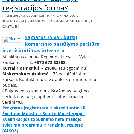
registracijos forma<
PRIEŠ IŠSIŪSDAMI DUOMENIS, ĮSITIKINKITE, AR NURODĖTE
KOMENTARUOSE Į KOKIUS KURSUS, IR KOKIAME MIESTE, PAGEIDAUJATE
DALYVAUTI !!!
Sąmatos 75 val. kursų
komercinio pasiūlymo peržiūra
ir atsisiuntimas internetu
Atsakingas asmuo: Regiono atstovas – Vytas
Eidikaitis – Tel.:
+370 678 68888.
Kursai
1 asmeniui
–
21
00€
.
(
su egzaminu).
Mokymo
kursų
trukmė
–
75
val. (Išplėstinis
kursas). Kontaktiniu, savarankišku ir nuotoliniu
būdais.
( Baigusiems asmenims išrašomas baigimo
sertifikatas pagal apibendrintas temas ir
vertinimu. ).
Programa įregistruota ir akredituota: LR
Švietimo Mokslo ir Sporto Ministerijoje.
Kvalifikacijos tobulinimo neformaliojo
švietimo programų ir renginių, registre
(AIKOS).