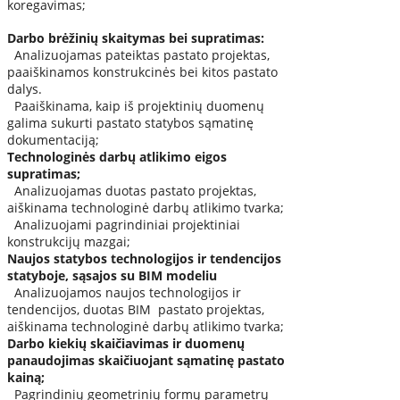
koregavimas;
Darbo brėžinių skaitymas bei supratimas:
Analizuojamas pateiktas pastato projektas,
paaiškinamos konstrukcinės bei kitos pastato
dalys.
Paaiškinama, kaip iš projektinių duomenų
galima sukurti pastato statybos sąmatinę
dokumentaciją;
Technologinės darbų atlikimo eigos
supratimas;
Analizuojamas duotas pastato projektas,
aiškinama technologinė darbų atlikimo tvarka;
Analizuojami pagrindiniai projektiniai
konstrukcijų mazgai;
Naujos statybos technologijos ir tendencijos
statyboje, sąsajos su BIM modeliu
Analizuojamos naujos technologijos ir
tendencijos, duotas BIM pastato projektas,
aiškinama technologinė darbų atlikimo tvarka;
Darbo kiekių skaičiavimas ir duomenų
panaudojimas skaičiuojant sąmatinę pastato
kainą;
Pagrindinių geometrinių formų parametrų