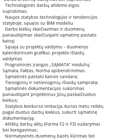
Technologinės darbų atlikimo eigos
supratimas;
Naujos statybos technologijos ir tendencijos
statyboje, sąsajos su BIM modeliu
Darbo kiekių skaičiavimas ir duomenų
panaudojimas skaičiuojant sąmatinę pastato
kainą;
Sąsaja su projektų valdymu - duomenys
kalendoriniam grafikui, projekto išlaidų
valdymas
Programinės įrangos „SĄMATA“ modulių:
Sąmata, Faktas, Norma apibendrinimas.
Sąmatinės pastato kainos sandara;
Tiesioginių ir netiesioginių išlaidų samprata;
Sąmatinės dokumentacijos sukūrimas
panaudojant projektinius Jūsų paskaičiuotus
kiekius;
Statybos konkurso imitacija, kurios metu reikės,
pagal duotus darbų kiekius, sukurti sąmatinę
dokumentaciją;
Atliktų darbų aktų (Forma F2 ir F3) sudarymas
bei koregavimas;
Normatyvinės duomenų bazės kūrimas bei