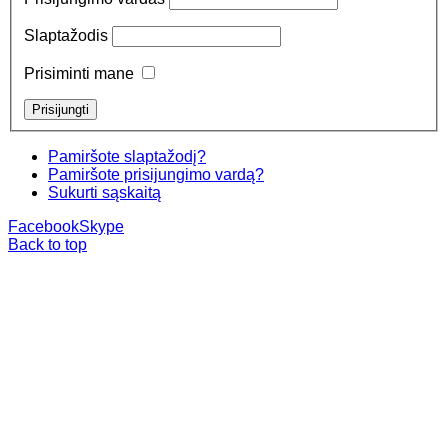
Slaptažodis
Prisiminti mane
Pamiršote slaptažodį?
Pamiršote prisijungimo vardą?
Sukurti sąskaitą
Facebook
Skype
Back to top