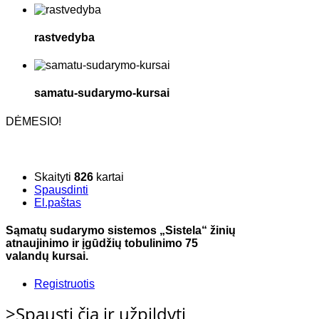
rastvedyba
samatu-sudarymo-kursai
DĖMESIO!
Skaityti
826
kartai
Spausdinti
El.paštas
Sąmatų sudarymo sistemos „Sistela“ žinių
atnaujinimo ir įgūdžių tobulinimo 75
valandų kursai.
Registruotis
>Spausti čia ir užpildyti