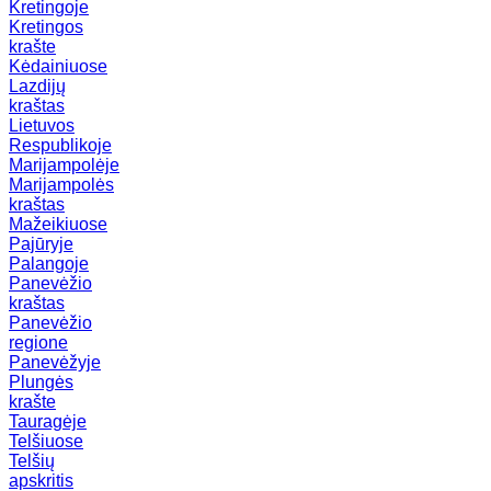
Kretingoje
Kretingos
krašte
Kėdainiuose
Lazdijų
kraštas
Lietuvos
Respublikoje
Marijampolėje
Marijampolės
kraštas
Mažeikiuose
Pajūryje
Palangoje
Panevėžio
kraštas
Panevėžio
regione
Panevėžyje
Plungės
krašte
Tauragėje
Telšiuose
Telšių
apskritis