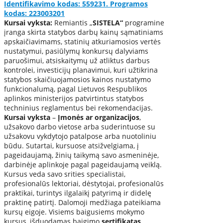
Identifikavimo kodas: 559231. Programos
kodas: 223003201
Kursai vyksta:
Remiantis „
SISTELA“
programine
įranga skirta statybos darbų kainų sąmatiniams
apskaičiavimams, statinių atkuriamosios vertės
nustatymui, pasiūlymų konkursų dalyviams
paruošimui, atsiskaitymų už atliktus darbus
kontrolei, investicijų planavimui, kuri užtikrina
statybos skaičiuojamosios kainos nustatymo
funkcionalumą, pagal Lietuvos Respublikos
aplinkos ministerijos patvirtintus statybos
techninius reglamentus bei rekomendacijas.
Kursai vyksta
–
Įmonės ar organizacijos
,
užsakovo darbo vietose arba suderintuose su
užsakovu vykdytojo patalpose arba nuotoliniu
būdu. Sutartai, kursuose atsižvelgiama, į
pageidaujamą, žinių taikymą savo asmeninėje,
darbinėje aplinkoje pagal pageidaujamą veiklą.
Kursus veda savo srities specialistai,
profesionalūs lektoriai, dėstytojai, profesionalūs
praktikai, turintys ilgalaikį patyrimą ir didelę
praktinę patirtį. Dalomoji medžiaga pateikiama
kursų eigoje. Visiems baigusiems mokymo
kursus, išduodamas baigimo
sertifikatas
.