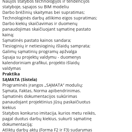
Naujos statybos technologijos ir tendencijos
statyboje, sąsajos su BIM modeliu
Darbo brėžinių skaitymas bei supratimas;
Technologinės darbų atlikimo eigos supratimas;
Darbo kiekių skaičiavimas ir duomenų
panaudojimas skaičiuojant sąmatinę pastato
kainą;
Sąmatinės pastato kainos sandara;
Tiesioginių ir netiesioginių išlaidų samprata;
Galimų sąmatinių programų apžvalga
Sąsaja su projektų valdymu - duomenys
kalendoriniam grafikui, projekto išlaidų
valdymas
Praktika
SĄMATA (Sistela)
Programinės įrangos „SĄMATA“ modulių:
Sąmata, Faktas, Norma apibendrinimas.
Sąmatinės dokumentacijos sukūrimas
panaudojant projektinius Jūsų paskaičiuotus
kiekius
Statybos konkurso imitacija, kurios metu reikės,
pagal duotus darbų kiekius, sukurti sąmatinę
dokumentaciją;
Atliktų darbų aktų (Forma F2 ir F3) sudarymas