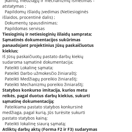
Įkainių, medžiagų ir mechanizmų išmetimas -
atstatymas ;
Papildomų išlaidų įvedimas (Netiesioginės
išlaidos, procentinė dalis) ;
Dokumentų spausdinimas;
Papildomas servisas
Tiesioginių ir netiesioginių išlaidų samprata;
Sąmatinės dokumentacijos sukūrimas
panaudojant projektinius Jūsų paskaičiuotus
kiekius;
Iš Jūsų paskaičiuotų pastato darbų kiekių
sudaroma sąmatinė dokumentacija;
Pateikti Lokalinę sąmata;
Pateikti Darbo užmokesčio žiniaraštį;
Pateikti Medžiagų poreikio žiniaraštį;
Pateikti Mechanizmų poreikio žiniaraštį;
Statybos konkurso imitacija, kurios metu
reikės, pagal duotus darbų kiekius, sukurti
sąmatinę dokumentaciją;
Pateikiama pastato statybos konkursinė
medžiaga, pagal kurią, Jūs turėsite sukurti
pastato statybos kainą;
Pateikti lokalinę siaurą sąmatą;
Atliktų darbų aktų (Forma F2 ir F3) sudarymas