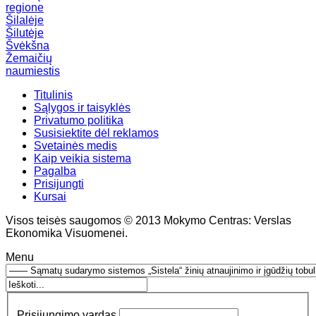
regione
Šilalėje
Šilutėje
Švėkšna
Žemaičių
naumiestis
Titulinis
Sąlygos ir taisyklės
Privatumo politika
Susisiektite dėl reklamos
Svetainės medis
Kaip veikia sistema
Pagalba
Prisijungti
Kursai
Visos teisės saugomos © 2013 Mokymo Centras: Verslas
Ekonomika Visuomenei.
Menu
Prisijungimo vardas