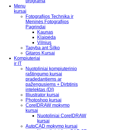
programa
Menų
kursai
Fotografijos Technika ir
Meninės Fotografijos
Pagrindai
Kaunas
Klaipėda
Vilnius
Tapyba ant Šilko
Gitaros Kursai
Kompiuteriai
ir IT
Nuotoliniai kompiuterinio
raštingumo kursai
pradedantiems ar
pažengusiems + Dirbtinis
intelektas (DI)
Illiustrator kursai
Photoshop kursai
CorelDRAW mokymo
kursai
Nuotoliniai CorelDRAW
kursai
AutoCAD mokymo kursai