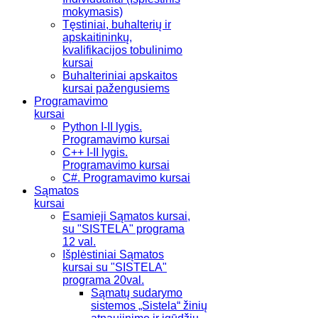
mokymasis)
Tęstiniai, buhalterių ir
apskaitininkų,
kvalifikacijos tobulinimo
kursai
Buhalteriniai apskaitos
kursai pažengusiems
Programavimo
kursai
Python I-II lygis.
Programavimo kursai
C++ I-II lygis.
Programavimo kursai
C#. Programavimo kursai
Sąmatos
kursai
Esamieji Sąmatos kursai,
su "SISTELA" programa
12 val.
Išplėstiniai Sąmatos
kursai su "SISTELA"
programa 20val.
Sąmatų sudarymo
sistemos „Sistela“ žinių