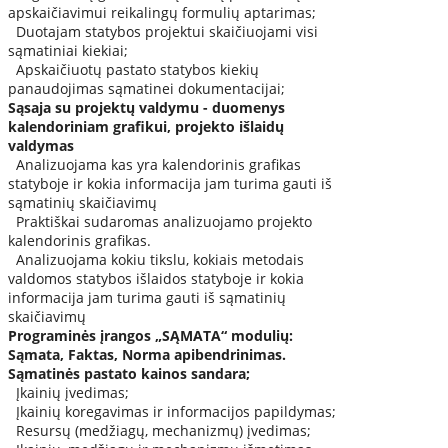
apskaičiavimui reikalingų formulių aptarimas;
Duotajam statybos projektui skaičiuojami visi
sąmatiniai kiekiai;
Apskaičiuotų pastato statybos kiekių
panaudojimas sąmatinei dokumentacijai;
Sąsaja su projektų valdymu - duomenys
kalendoriniam grafikui, projekto išlaidų
valdymas
Analizuojama kas yra kalendorinis grafikas
statyboje ir kokia informacija jam turima gauti iš
sąmatinių skaičiavimų
Praktiškai sudaromas analizuojamo projekto
kalendorinis grafikas.
Analizuojama kokiu tikslu, kokiais metodais
valdomos statybos išlaidos statyboje ir kokia
informacija jam turima gauti iš sąmatinių
skaičiavimų
Programinės įrangos „SĄMATA“ modulių:
Sąmata, Faktas, Norma apibendrinimas.
Sąmatinės pastato kainos sandara;
Įkainių įvedimas;
Įkainių koregavimas ir informacijos papildymas;
Resursų (medžiagų, mechanizmų) įvedimas;