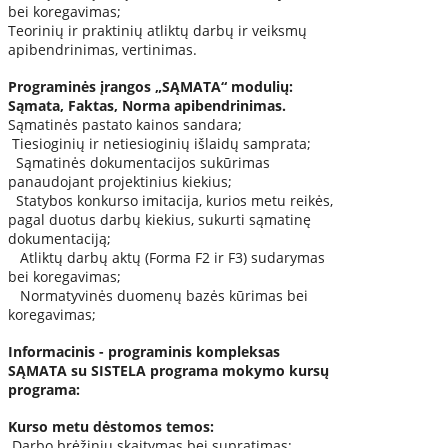
bei koregavimas;
Teorinių ir praktinių atliktų darbų ir veiksmų
apibendrinimas, vertinimas.
Programinės įrangos „SĄMATA“ modulių:
Sąmata, Faktas, Norma apibendrinimas.
Sąmatinės pastato kainos sandara;
Tiesioginių ir netiesioginių išlaidų samprata;
Sąmatinės dokumentacijos sukūrimas
panaudojant projektinius kiekius;
Statybos konkurso imitacija, kurios metu reikės,
pagal duotus darbų kiekius, sukurti sąmatinę
dokumentaciją;
Atliktų darbų aktų (Forma F2 ir F3) sudarymas
bei koregavimas;
Normatyvinės duomenų bazės kūrimas bei
koregavimas;
Informacinis - programinis kompleksas
SĄMATA su SISTELA programa mokymo kursų
programa:
Kurso metu dėstomos temos:
Darbo brėžinių skaitymas bei supratimas;