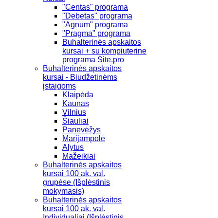
"Centas" programa
"Debetas" programa
"Agnum" programa
"Pragma" programa
Buhalterinės apskaitos
kursai + su kompiuterine
programa Site.pro
Buhalterinės apskaitos
kursai - Biudžetinėms
įstaigoms
Klaipėda
Kaunas
Vilnius
Šiauliai
Panevėžys
Marijampolė
Alytus
Mažeikiai
Buhalterinės apskaitos
kursai 100 ak. val.
grupėse (Išplėstinis
mokymasis)
Buhalterinės apskaitos
kursai 100 ak. val.
Individualiai (Išplėstinis