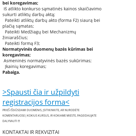
bei koregavimas;
Iš atlikto konkurso sąmatinės kainos skaičiavimo
sukurti atliktų darbų aktą;
Pateikti atliktų darbų akto (forma F2) siaurą bei
plačią sąmatas;
Pateikti Medžiagų bei Mechanizmų
žiniaraščius;
Pateikti formą F3;
Normatyvinės duomenų bazės kūrimas bei
koregavimas;
Asmeninės normatyvinės bazės sukūrimas;
Įkainių koregavimas;
Pabaiga.
>Spausti čia ir užpildyti
registracijos forma<
PRIEŠ IŠSIŪSDAMI DUOMENIS, ĮSITIKINKITE, AR NURODĖTE
KOMENTARUOSE Į KOKIUS KURSUS, IR KOKIAME MIESTE, PAGEIDAUJATE
DALYVAUTI !!!
KONTAKTAI IR REKVIZITAI