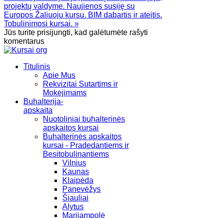
projektų valdyme. Naujienos susiję su
Europos Žaliuoju kursu. BIM dabartis ir ateitis.
Tobulinimosi kursai. »
Jūs turite prisijungti, kad galėtumėte rašyti
komentarus
Titulinis
Apie Mus
Rekvizitai Sutartims ir
Mokėjimams
Buhalterija-
apskaita
Nuotoliniai buhalterinės
apskaitos kursai
Buhalterinės apskaitos
kursai - Pradedantiems ir
Besitobulinantiems
Vilnius
Kaunas
Klaipėda
Panevėžys
Šiauliai
Alytus
Marijampolė