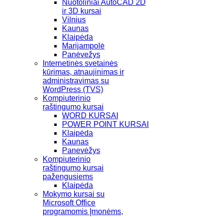
Nuotoliniai AutoCAD 2D
ir 3D kursai
Vilnius
Kaunas
Klaipėda
Marijampolė
Panėvežys
Internetinės svetainės
kūrimas, atnaujinimas ir
administravimas su
WordPress (TVS)
Kompiuterinio
raštingumo kursai
WORD KURSAI
POWER POINT KURSAI
Klaipėda
Kaunas
Panevėžys
Kompiuterinio
raštingumo kursai
pažengusiems
Klaipėda
Mokymo kursai su
Microsoft Office
programomis Įmonėms,