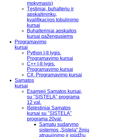
mokymasis)
Tęstiniai, buhalterių ir
apskaitininkų,
kvalifikacijos tobulinimo
kursai
Buhalteriniai apskaitos
kursai pažengusiems
Programavimo
kursai
Python I-II lygis.
Programavimo kursai
C++ I-II lygis.
Programavimo kursai
C#. Programavimo kursai
Sąmatos
kursai
Esamieji Sąmatos kursai,
su "SISTELA" programa
12 val.
Išplėstiniai Sąmatos
kursai su "SISTELA"
programa 20val.
Sąmatų sudarymo
sistemos „Sistela“ žinių
atnaujinimo ir įgūdžių