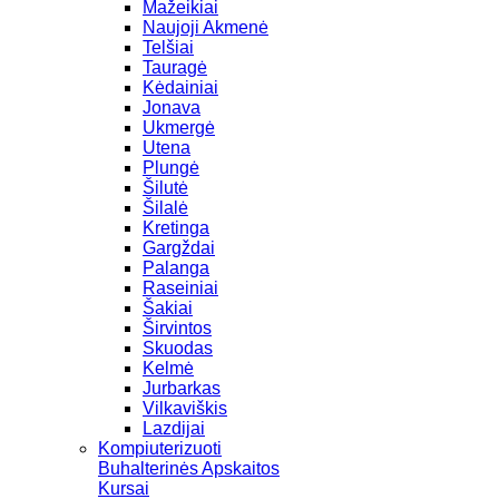
Mažeikiai
Naujoji Akmenė
Telšiai
Tauragė
Kėdainiai
Jonava
Ukmergė
Utena
Plungė
Šilutė
Šilalė
Kretinga
Gargždai
Palanga
Raseiniai
Šakiai
Širvintos
Skuodas
Kelmė
Jurbarkas
Vilkaviškis
Lazdijai
Kompiuterizuoti
Buhalterinės Apskaitos
Kursai