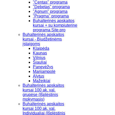
"Centas" programa
"Debetas" programa
"Agnum" programa
"Pragma" programa
Buhalterinės apskaitos
kursai + su kompiuterine
programa Site.pro
Buhalterinės apskaitos
kursai - Biudžetinėms
įstaigoms
Klaipėda
Kaunas
Vilnius
Šiauliai
Panevėžys
Marijampolė
Alytus
Mažeikiai
Buhalterinės apskaitos
kursai 100 ak. val.
grupėse (Išplėstinis
mokymasis)
Buhalterinės apskaitos
kursai 100 ak. val.
Individualiai (Išplėstinis