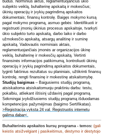
būdus. Norminius aktus, reglamentuojančius ūkio
subjekto veiklą, buhalterinę apskaitą ir mokesčius;
ūkinių operacijų ir įvykių pagrindimą apskaitos
dokumentais; finansų kontrolę. Baigęs mokymo kursą
pagal mokymo programą, asmuo gebės: Identifikuoti ir
registruoti įmonių ūkinius procesus apskaitoje, tvarkyti
ūkio subjekto turto apskaitą, darbo laiko ir darbo
užmokesčio apskaitą, atsargų analitinę ir suminę
apskaitą. Vadovautis norminiais aktais,
reglamentuojančiais įmonės ar organizacijos ūkinę
veiklą, buhalterinę ir mokesčių apskaitą. Vertinti
finansinės informacijos patikimumą, kontroliuoti ūkinių
operacijų ir įvykių pagrindimą apskaitos dokumentais,
lyginti faktinius rezultatus su planiniais, užtikrinti finansų
kontrolę, rengti finansinę ir mokestinę atskaitomybę.
Studijų baigimas
– Baigusiems studijų programą,
atsiskaitoma atsiskaitomuoju praktiniu darbu: testu,
pokalbiu, atliekant ištisinį uždavinį pagal programą.
Sėkmingai įvykdžiusiems studijų programą išduodamas
kompetencijos pažymėjimas (baigimo Sertifikatas).
>Registracija vyksta 24 val. Registruotis internetu
galima dabar<
.
Buhalterinės apskaitos kursų
programa - temos:
(gali
keistis atsižvelgiant į pasikeitimus, dėstymo ir dėstytojo