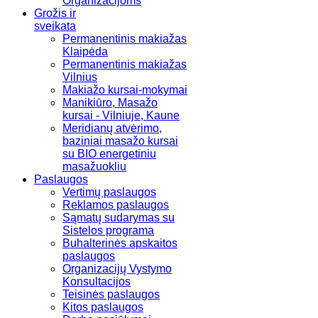
Organizacijoms
Grožis ir
sveikata
Permanentinis makiažas
Klaipėda
Permanentinis makiažas
Vilnius
Makiažo kursai-mokymai
Manikiūro, Masažo
kursai - Vilniuje, Kaune
Meridianų atvėrimo,
baziniai masažo kursai
su BIO energetiniu
masažuokliu
Paslaugos
Vertimų paslaugos
Reklamos paslaugos
Sąmatų sudarymas su
Sistelos programa
Buhalterinės apskaitos
paslaugos
Organizacijų Vystymo
Konsultacijos
Teisinės paslaugos
Kitos paslaugos