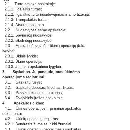
2.1. Turto sąvoka apskaitoje:
2.1.1. Ilgalaikis turtas;
2.1.2. Ilgalaikio turto nusidėvėjimas ir amortizacija;
2.1.3. Trumpalaikis turtas;
2.1.4. Atsargų apskaita.
2.2. Nuosavybės esmė apskaitoje:
2.2.1. Savininkų nuosavybė;
2.2.2. Skolintojų nuosavybė.
2.3. Apskaitinė lygybė ir ūkinių operacijų įtaka
lygybei:
2.3.1. Ūkinis įvykis;
2.3.2. Ūkinė operacija;
2.3.3. Jų įtaka apskaitinei lygybei.
3.
Sąskaitos. Jų panaudojimas ūkinėms
operacijoms registruoti:
3.1. Sąskaitų rūšys;
3.2. Sąskaitų debetas, kreditas, likutis;
3.3. Pavyzdinis sąskaitų planas;
3.4. Dvejybinis įrašas apskaitoje.
4. Apskaitos ciklas:
4.1. Ūkinės operacijos ir pirminiai apskaitos
dokumentai.
4.2. Ūkinių operacijų registras:
4.2.1. Bendrasis žurnalas ir kiti žurnalai.
4.3. Ūkinių operacijų perkėlimas į sąskaitas.