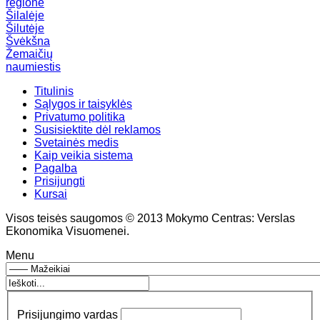
regione
Šilalėje
Šilutėje
Švėkšna
Žemaičių
naumiestis
Titulinis
Sąlygos ir taisyklės
Privatumo politika
Susisiektite dėl reklamos
Svetainės medis
Kaip veikia sistema
Pagalba
Prisijungti
Kursai
Visos teisės saugomos © 2013 Mokymo Centras: Verslas
Ekonomika Visuomenei.
Menu
Prisijungimo vardas