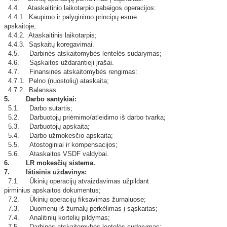
4.4. Ataskaitinio laikotarpio pabaigos operacijos:
4.4.1. Kaupimo ir palyginimo principų esmė
apskaitoje;
4.4.2. Ataskaitinis laikotarpis;
4.4.3. Sąskaitų koregavimai.
4.5. Darbinės atskaitomybės lentelės sudarymas;
4.6. Sąskaitos uždarantieji įrašai.
4.7. Finansinės atskaitomybės rengimas:
4.7.1. Pelno (nuostolių) ataskaita;
4.7.2. Balansas.
5. Darbo santykiai:
5.1. Darbo sutartis;
5.2. Darbuotojų priėmimo/atleidimo iš darbo tvarka;
5.3. Darbuotojų apskaita;
5.4. Darbo užmokesčio apskaita;
5.5. Atostoginiai ir kompensacijos;
5.6. Ataskaitos VSDF valdybai.
6. LR mokesčių sistema.
7. Ištisinis uždavinys:
7.1. Ūkinių operacijų atvaizdavimas užpildant
pirminius apskaitos dokumentus;
7.2. Ūkinių operacijų fiksavimas žurnaluose;
7.3. Duomenų iš žurnalų perkėlimas į sąskaitas;
7.4. Analitinių kortelių pildymas;
7.5. Darbinės atskaitomybės lentelės sudarymas;