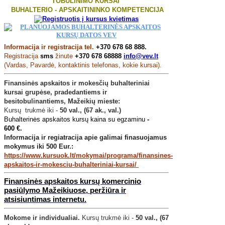
TOBULINIMO KURSAI
BUHALTERIO - APSKAITININKO KOMPETENCIJA
Informacija ir registracija tel.
+370 678 68 888.
Registracija
sms
žinute
+370 678 68888
info@vev.lt
(Vardas, Pavardė, kontaktinis telefonas, kokie kursai).
Finansinės apskaitos ir mokesčių buhalteriniai
kursai grupėse, pradedantiems ir
besitobulinantiems, Mažeikių mieste:
Kursų trukmė iki -
50 val., (67 ak., val.)
Buhalterinės apskaitos kursų kaina su egzaminu
-
600
€.
Informacija ir regiatracija apie galimai finasuojamus
mokymus iki 500 Eur.:
https://www.kursuok.lt/mokymai/programa/finansines-
apskaitos-ir-mokesciu-buhalteriniai-kursai/
Finansinės apskaitos kursų komercinio
pasiūlymo Mažeikiuose, peržiūra ir
atsisiuntimas internetu.
Mokome ir individualiai.
Kursų trukmė iki -
50 val., (67