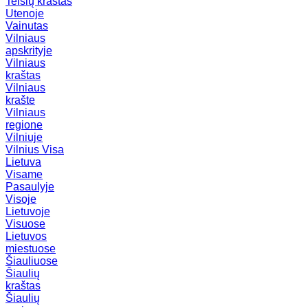
Telšių kraštas
Utenoje
Vainutas
Vilniaus
apskrityje
Vilniaus
kraštas
Vilniaus
krašte
Vilniaus
regione
Vilniuje
Vilnius
Visa
Lietuva
Visame
Pasaulyje
Visoje
Lietuvoje
Visuose
Lietuvos
miestuose
Šiauliuose
Šiaulių
kraštas
Šiaulių