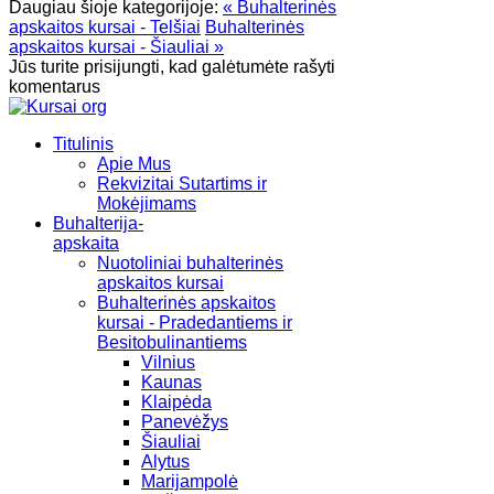
Daugiau šioje kategorijoje:
« Buhalterinės
apskaitos kursai - Telšiai
Buhalterinės
apskaitos kursai - Šiauliai »
Jūs turite prisijungti, kad galėtumėte rašyti
komentarus
Titulinis
Apie Mus
Rekvizitai Sutartims ir
Mokėjimams
Buhalterija-
apskaita
Nuotoliniai buhalterinės
apskaitos kursai
Buhalterinės apskaitos
kursai - Pradedantiems ir
Besitobulinantiems
Vilnius
Kaunas
Klaipėda
Panevėžys
Šiauliai
Alytus
Marijampolė