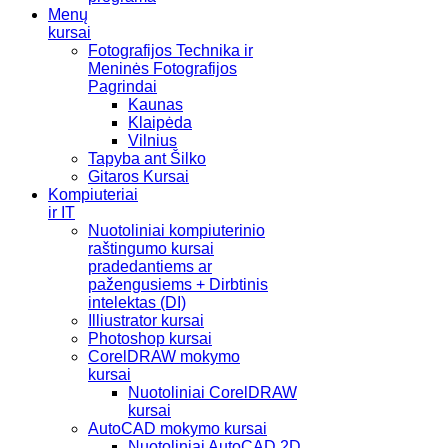
Menų
kursai
Fotografijos Technika ir
Meninės Fotografijos
Pagrindai
Kaunas
Klaipėda
Vilnius
Tapyba ant Šilko
Gitaros Kursai
Kompiuteriai
ir IT
Nuotoliniai kompiuterinio
raštingumo kursai
pradedantiems ar
pažengusiems + Dirbtinis
intelektas (DI)
Illiustrator kursai
Photoshop kursai
CorelDRAW mokymo
kursai
Nuotoliniai CorelDRAW
kursai
AutoCAD mokymo kursai
Nuotoliniai AutoCAD 2D