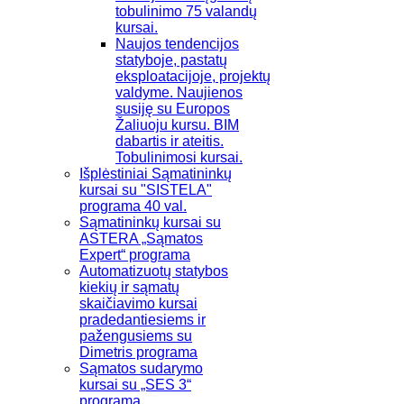
tobulinimo 75 valandų
kursai.
Naujos tendencijos
statyboje, pastatų
eksploatacijoje, projektų
valdyme. Naujienos
susiję su Europos
Žaliuoju kursu. BIM
dabartis ir ateitis.
Tobulinimosi kursai.
Išplėstiniai Sąmatininkų
kursai su "SISTELA"
programa 40 val.
Sąmatininkų kursai su
ASTERA „Sąmatos
Expert“ programa
Automatizuotų statybos
kiekių ir sąmatų
skaičiavimo kursai
pradedantiesiems ir
pažengusiems su
Dimetris programa
Sąmatos sudarymo
kursai su „SES 3“
programa