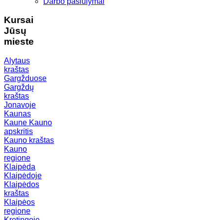
Darbo pasiūlymai
Kursai
Jūsų
mieste
Alytaus
kraštas
Gargžduose
Gargždų
kraštas
Jonavoje
Kaunas
Kaune
Kauno
apskritis
Kauno kraštas
Kauno
regione
Klaipėda
Klaipėdoje
Klaipėdos
kraštas
Klaipėos
regione
Kretingoje