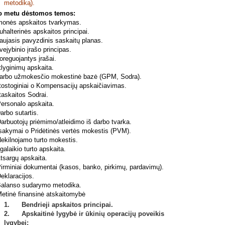
metodiką).
o metu dėstomos temos:
onės apskaitos tvarkymas.
alterinės apskaitos principai.
ujasis pavyzdinis saskaitų planas.
jybinio įrašo principas.
reguojantys įrašai.
lyginimų apskaita.
rbo užmokesčio mokestinė bazė (GPM, Sodra).
ostoginiai o Kompensacijų apskaičiavimas.
askaitos Sodrai.
ersonalo apskaita.
rbo sutartis.
rbuotojų priėmimo/atleidimo iš darbo tvarka.
sakymai o Pridėtinės vertės mokestis (PVM).
ekilnojamo turto mokestis.
galaikio turto apskaita.
tsargų apskaita.
rminiai dokumentai (kasos, banko, pirkimų, pardavimų).
eklaracijos.
alanso sudarymo metodika.
etinė finansinė atskaitomybė
1. Bendrieji apskaitos principai.
2. Apskaitinė lygybė ir ūkinių operacijų poveikis
lygybei: