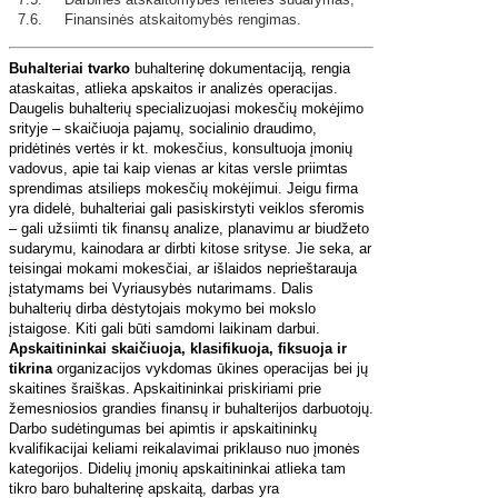
7.6. Finansinės atskaitomybės rengimas.
Buhalteriai tvarko
buhalterinę dokumentaciją, rengia
ataskaitas, atlieka apskaitos ir analizės operacijas.
Daugelis buhalterių specializuojasi mokesčių mokėjimo
srityje – skaičiuoja pajamų, socialinio draudimo,
pridėtinės vertės ir kt. mokesčius, konsultuoja įmonių
vadovus, apie tai kaip vienas ar kitas versle priimtas
sprendimas atsilieps mokesčių mokėjimui. Jeigu firma
yra didelė, buhalteriai gali pasiskirstyti veiklos sferomis
– gali užsiimti tik finansų analize, planavimu ar biudžeto
sudarymu, kainodara ar dirbti kitose srityse. Jie seka, ar
teisingai mokami mokesčiai, ar išlaidos neprieštarauja
įstatymams bei Vyriausybės nutarimams. Dalis
buhalterių dirba dėstytojais mokymo bei mokslo
įstaigose. Kiti gali būti samdomi laikinam darbui.
Apskaitininkai skaičiuoja, klasifikuoja, fiksuoja ir
tikrina
organizacijos vykdomas ūkines operacijas bei jų
skaitines šraiškas. Apskaitininkai priskiriami prie
žemesniosios grandies finansų ir buhalterijos darbuotojų.
Darbo sudėtingumas bei apimtis ir apskaitininkų
kvalifikacijai keliami reikalavimai priklauso nuo įmonės
kategorijos. Didelių įmonių apskaitininkai atlieka tam
tikro baro buhalterinę apskaitą, darbas yra