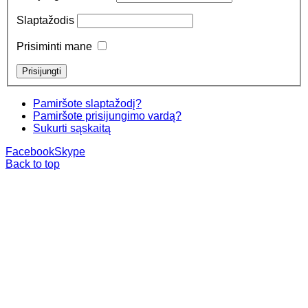
Slaptažodis
Prisiminti mane
Pamiršote slaptažodį?
Pamiršote prisijungimo vardą?
Sukurti sąskaitą
Facebook
Skype
Back to top