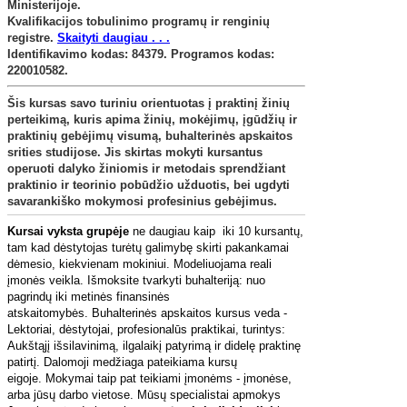
Ministerijoje.
Kvalifikacijos tobulinimo programų ir renginių
registre
.
Skaityti daugiau . . .
Identifikavimo kodas: 84379. Programos kodas:
220010582.
Šis kursas savo turiniu orientuotas į praktinį žinių
perteikimą, kuris apima žinių, mokėjimų, įgūdžių ir
praktinių gebėjimų visumą, buhalterinės apskaitos
srities studijose. Jis skirtas mokyti kursantus
operuoti dalyko žiniomis ir metodais sprendžiant
praktinio ir teorinio pobūdžio užduotis, bei ugdyti
savarankiško mokymosi profesinius gebėjimus.
Kursai vyksta grupėje
ne daugiau kaip iki 10 kursantų,
tam kad dėstytojas turėtų galimybę skirti pakankamai
dėmesio, kiekvienam mokiniui.
Modeliuojama reali
įmonės veikla. Išmoksite tvarkyti buhalteriją: nuo
pagrindų iki metinės finansinės
atskaitomybės.
Buhalterinės apskaitos kursus veda -
Lektoriai, dėstytojai, profesionalūs praktikai, turintys:
Aukštąjį išsilavinimą, ilgalaikį patyrimą ir didelę praktinę
patirtį.
Dalomoji medžiaga pateikiama kursų
eigoje.
Mokymai taip pat teikiami įmonėms - įmonėse,
arba jūsų darbo vietose. Mūsų specialistai apmokys