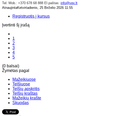
Tel. Mob.: +370 678 68 888 El.paštas:
info@vev.lt
AtnaujintaKetvirtadienis, 25 Birželio 2026 11:55
Registruotis į kursus
Įvertinti šį įrašą
1
2
3
4
5
(0 balsai)
Žymėtas pagal
Mažeikiuose
Telšiuose
Telšių apskritis
Telšių kraštas
Mažeikių krašte
Skuodas