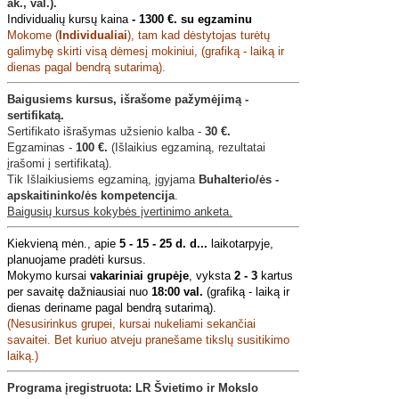
ak., val.).
Individualių kursų kaina
-
1300 €. su egzaminu
Mokome (
Individualiai
), tam kad dėstytojas turėtų
galimybę skirti visą dėmesį mokiniui, (grafiką - laiką ir
dienas pagal bendrą sutarimą).
Baigusiems kursus, išrašome pažymėjimą -
sertifikatą.
Sertifikato išrašymas užsienio kalba -
30 €.
Egzaminas -
100 €.
(Išlaikius egzaminą, rezultatai
įrašomi į sertifikatą).
Tik Išlaikiusiems egzaminą, įgyjama
Buhalterio/ės -
apskaitininko/ės kompetencija
.
Baigusių kursus kokybės įvertinimo anketa.
Kiekvieną mėn., apie
5 - 15 - 25 d. d...
laikotarpyje,
planuojame pradėti kursus.
Mokymo kursai
vakariniai grupėje
, vyksta
2 - 3
kartus
per savaitę dažniausiai nuo
18:00 val.
(grafiką - laiką ir
dienas deriname pagal bendrą sutarimą).
(Nesusirinkus grupei, kursai nukeliami sekančiai
savaitei. Bet kuriuo atveju pranešame tikslų susitikimo
laiką.)
Programa įregistruota: LR Švietimo ir Mokslo