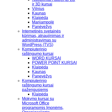
ir 3D kursai
Vilnius
Kaunas
Klaipėda
Marijampolė
Panėvežys
Internetinės svetainės
kūrimas, atnaujinimas ir
administravimas su
WordPress (TVS)
Kompiuterinio
raštingumo kursai
WORD KURSAI
POWER POINT KURSAI
Klaipėda
Kaunas
Panevėžys
Kompiuterinio
raštingumo kursai
pažengusiems
Klaipėda
Mokymo kursai su
Microsoft Office
programomis Įmonėms,