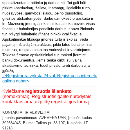
specializuotas ir atitinka jų darbo sritį. Tai gali būti
pirkimų-pardavimų, žaliavų ir atsargų, ilgalaikio turto,
nuosavybės, gamybos išlaidų, pelno (nuostolio),
griežtos atskaitomybės, darbo užmokesčio apskaita ir
kt. Mažesnių įmonių apskaitininkai atlieka beveik visus
finansų ir buhalterijos padalinio darbus ir savo žiniomis
turi prilygti buhalterio (finansininko) kvalifikacijai.
Apskaitininkai fiksuoja įmonės turtą ir skolas, veda
pajamų ir išlaidų žiniaraščius, pildo kitus buhalterinius
registrus, rengia ataskaitas vadovybei ir vartotojams.
Tokiose firmose apskaitininkai turi mokėti įforminti
bankų dokumentus, jiems tenka dirbti su įvairia
skaičiavimo technika, todėl privalo turėti darbo su ja
įgūdžių.
>Registracija vyksta 24 val. Registruotis internetu
galima dabar<
.
Kviečiame
registruotis iš anksto
(nemokamai). Registruotis galite nurodytais
kontaktais arba užpildę registracijos formą.
KONTAKTAI IR REKVIZITAI
​Įmonės pavadinimas: AVEVERA UAB,
Įmonės kodas:
302634045,
Biuras: Taikos pr. 38-107,
Klaipėda,
LT-
91218