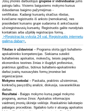
Jūsų įmonės darbuotojus
grupėse ir individualiai
jums
patogiu laiku. Visiems baigusiems mokymo kursus
išduodamas baigimo pažymėjimas -
sertifikatas.
Kadangi kursantų skaičius ribotas,
kviečiame registruotis iš anksto (nemokamai), nes
prasidedant kursams grupė sudaroma iš anksčiausiai
užsiregistravusių kursantų. Registruotis galite nurodytais
kontaktais arba užpildę registracijos formą.
..
>Registracija vyksta 24 val. Registruotis internetu
galima dabar<
.
Tikslas ir uždaviniai
– Programa skirta įgyti buhalterio-
apskaitininko kompetencijas. Siekiama suteikti
buhalterinės apskaitos, mokesčių, teisės pagrindų,
ekonomikos teorines žinias ir išugdyti profesinius,
praktinius įgūdžius, būtinus buhalterio-apskaitininko
darbui įvairių nuosavybės formų įmonėse bei
organizacijose.
Mokymo metodai
– Paskaita, praktinis užsiėmimas,
konkrečių pavyzdžių analizė, diskusija, savarankiškas
darbas.
Rezultatai
- Baigęs mokymo kursą pagal mokymo
programą, asmuo žinos: Apskaitos informacijos
vaidmenį įmonių ūkinėje veikloje. Ataskaitinio laikotarpio
pabaigos procedūras. Ilgalaikio turto ir atsargų apskaitos