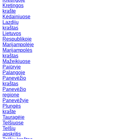
Kretingos
krašte
Kėdainiuose
Lazdijų
kraštas
Lietuvos
Respublikoje
Marijampolėje
Marijampolės
kraštas
Mažeikiuose
Pajūryje
Palangoje
Panevėžio
kraštas
Panevėžio
regione
Panevėžyje
Plungės
krašte
Tauragėje
Telšiuose
Telšių
apskritis