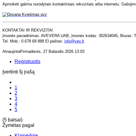
Apmokėti galima nurodytais kontaktiniais rekvizitais arba internetu. Galioji
KONTAKTAI IR REKVIZITAI
Įmonės pavadinimas: AVEVERA UAB, Įmonės kodas: 302634045, Biuras: Tai
Tel. Mob.: 0 678 68 888 El.paštas:
info@vev.lt
AtnaujintaPirmadienis, 27 Balandis 2026 13:03
Registruotis
Įvertinti šį įrašą
1
2
3
4
5
(5 balsai)
Žymėtas pagal
Klaipėdoje