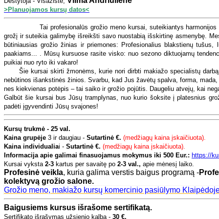
Vilma Andriulienė
Dėstytoja - Visažistė,
>Planuojamos kursų datos<
Tai profesionalūs grožio meno kursai, suteikiantys harmonijos ir išr
grožį ir suteikia galimybę išreikšti savo nuostabią išskirtinę asmenybę. M
būtiniausias grožio žinias ir priemones: Profesionalius blakstienų tušus,
paakiams... . Mūsų kursuose rasite visko: nuo sezono diktuojamų tendencijų 
puikiai nuo ryto iki vakaro!
Šie kursai skirti žmonėms, kurie nori dirbti makiažo specialistų darbą
nebūtinos išankstinės žinios. Svarbu, kad Jus žavėtų spalva, forma, mada
nes kiekvienas potėpis – tai saiko ir grožio pojūtis. Daugeliu atvejų, kai ne
Galbūt šie kursai bus Jūsų tramplynas, nuo kurio šoksite į platesnius gr
padėti įgyvendinti Jūsų svajones!
Kursų trukmė - 25 val.
Kaina
grupėje
3 ir daugiau -
Sutartinė €.
(medžiagų kaina įskaičiuota).
Kaina individualia
i -
Sutartinė €.
(medžiagų kaina įskaičiuota).
Informacija apie galimai finasuojamus mokymus iki 500 Eur.:
https://k
Kursai vyksta
2-3
kartus per savaitę po
2-3 val.,
apie mėnesį laiko.
Profesinė veikla
, kuria galima verstis baigus programą -
Profe
kolektyvą grožio salone.
Grožio meno, makiažo kursų komercinio pasiūlymo Klaipėdoje, p
Baigusiems kursus išrašome sertifikatą.
Sertifikato išrašymas užsienio kalba -
30 €.