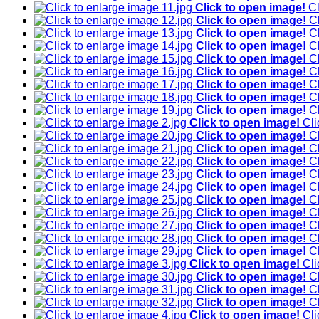
Click to open image!
Cl
Click to open image!
C
Click to open image!
C
Click to open image!
C
Click to open image!
C
Click to open image!
C
Click to open image!
C
Click to open image!
C
Click to open image!
C
Click to open image!
Cli
Click to open image!
C
Click to open image!
C
Click to open image!
C
Click to open image!
C
Click to open image!
C
Click to open image!
C
Click to open image!
C
Click to open image!
C
Click to open image!
C
Click to open image!
C
Click to open image!
Cli
Click to open image!
C
Click to open image!
C
Click to open image!
C
Click to open image!
Cli