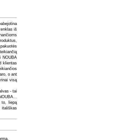
abejotina
ženklas iš
tinančioms
produktus,
 pakuotės
teikiančią
niai NOUBA
 klientas
ikiančios
aro, o ant
rinai visą
vas - tai
 NOUBA...
to, liepą
itališkas
ormą.