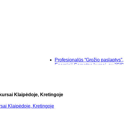
Profesionalūs “Grožio paslaptys”, makiažo 
Esamieji Sąmatos kursai, su "SISTELA" p
Baziniai individualūs permanentinio maki
“Savęs pažinimo”, makiažo kursai Klaipėdo
kursai Klaipėdoje, Kretingoje