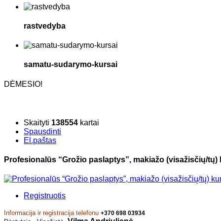
rastvedyba
samatu-sudarymo-kursai
DĖMESIO!
Skaityti
138554
kartai
Spausdinti
El.paštas
Profesionalūs “Grožio paslaptys”, makiažo (visažisčių/tų) 
Registruotis
Informacija ir registracija telefonu
+370 698 03934