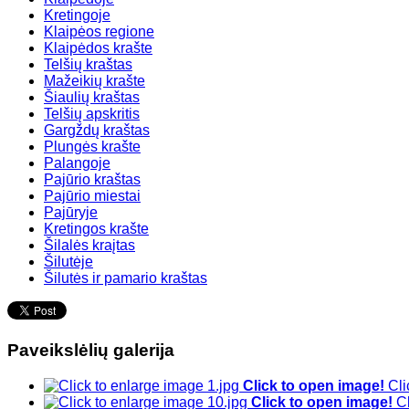
Kretingoje
Klaipėos regione
Klaipėdos krašte
Telšių kraštas
Mažeikių krašte
Šiaulių kraštas
Telšių apskritis
Gargždų kraštas
Plungės krašte
Palangoje
Pajūrio kraštas
Pajūrio miestai
Pajūryje
Kretingos krašte
Šilalės kraįtas
Šilutėje
Šilutės ir pamario kraštas
Paveikslėlių galerija
Click to open image!
Cli
Click to open image!
C