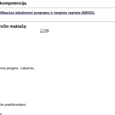
, kompetencija.
ifikacijos tobulinimo programų ir renginių registre (AIKOS).
rožio makiažą:
inis-proginis,
vakarinis,
site praktikuodami.
s.