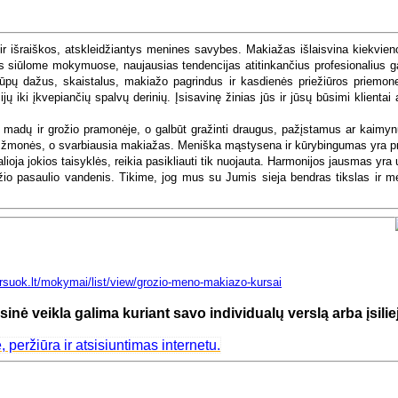
aiškos, atskleidžiantys menines savybes. Makiažas išlaisvina kiekvieno
es siūlome mokymuose, naujausias tendencijas atitinkančius profesionalius g
 lūpų dažus, skaistalus, makiažo pagrindus ir kasdienės priežiūros priemon
iki įkvepiančių spalvų derinių. Įsisavinę žinias jūs ir jūsų būsimi klientai 
 madų ir grožio pramonėje, o galbūt gražinti draugus, pažįstamus ar kaimy
, žmonės, o svarbiausia makiažas. Meniška mąstysena ir kūrybingumas yra pr
galioja jokios taisyklės, reikia pasikliauti tik nuojauta. Harmonijos jausmas yr
ožio pasaulio vandenis. Tikime, jog mus su Jumis sieja bendras tikslas ir 
ursuok.lt/mokymai/list/view/grozio-meno-makiazo-kursai
sinė veikla galima kuriant savo individualų verslą arba įsiliej
eržiūra ir atsisiuntimas internetu.