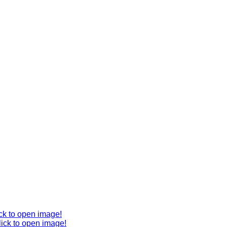
ck to open image!
lick to open image!