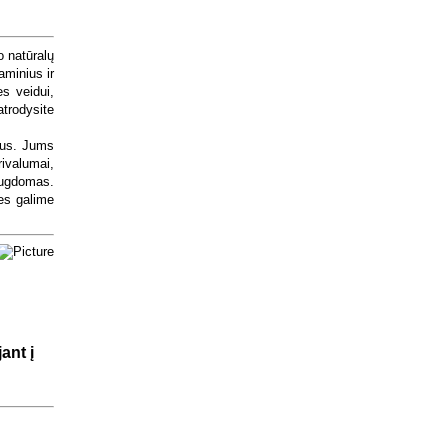
 natūralų
aminius ir
es veidui,
atrodysite
nus. Jums
ivalumai,
a ugdomas.
mes galime
ant į