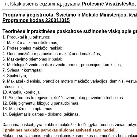
Tik Išlaikiusiems egzaminą, įgyjama
Profesinė Visažistės/to
Programa įregistruota: Švietimo ir Mokslo Ministerijos,
Kval
Programos kodas 220011015
Teorinėse ir praktinėse paskaitose sužinosite viską apie g
1. Produktai ir jų tekstūros;
2. Makiažo atlikimo eiliškumas;
3. Profesionalūs makiažo įrankiai;
4. Odos priežiūra ir paruošimas makiažui / demakiažas;
5. Maskavimo priemonės ir būdai;
6. Morfologinė veido analizė / veido formos, proporcijos, korekcijos;
7. Šviesa ir kontrąstai;
8. Spalvotyra;
9. Makiažai - d
ieninis,
brandžios moters makiažo variacijos,
dūminis,
vestuv
fotosesinis;
10. Antakių korekcija.
11. Akių formos koregavimo, šešėliavimo, akių pravedimo technikos.
12. Birių pigmentų, blizgučių panaudojimas.
13. Makiažo stilių aptarimas.
14. Baigiamasis darbas - diplomo įteikimas.
D
auguma paskaitų yra praktinio pobūdžio, todėl įgytas teorines žinias taiky
Į praktines makiažo pamokas siūlome atsivesti savo modelį.
Mokoma su įvairiomis profesionaliomis kosmetikos priemonėmis bei įrankiai