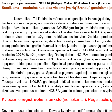
Naudojama
profesionali NOUBA (Italija)
;
Make UP Atelier Paris (Prancūz
Suteikiama - nuolatinė nuolaida visiems įvairių"Brendų" gaminiams įs
Kosmetika - Tai išskirtinis rafinuotos elegancijos ir inovacijų derin
haute couture žvaigžde, automobilių salone - prabangus limuzinas, o kosme
Italijos, žavintis estetikos gurmanus. NOUBA yra Italijos makiažo meistr
išskirtinį skonį, grožį bei nepriekaištingą kokybę. Novatoriški NOUBA spren
kuriuose visos detalės pažymėtos aukščiausios kokybės ženklu - pradeda
dizainu. Novatoriški sprendimai, darantys poveikį kosmetikos rinkai, yra 
pudrą profesionalūs grožio žurnalai ir rinka įvardino kaip pastarųjų deši
makiažo linijos bruožai: Gaminama specialiai klientui. NOUBA kosmetiko
nusipirks
100 %
šviežią kosmetiką. Rankų darbas. NOUBA kosmetika gaminam
unikalias savybes. Novatoriški NOUBA kosmetikos gamybos sprendimai leidži
lūpų nėra jokio lipnumo pojūčio... Specialiai paruoštą mineralinę pudrą ir ak
dieną. Ir naujovę kosmetikos pasaulyje - neblizgančią perlamutrinę pudrą, kur
Išskirtinė spalvų gama. Specialios pigmentų apdorojimo technologijos NO
būtų šešėliai, lūpų dažai ar spalvotas tušas blakstienoms. Beje, indig
Tausoja sveikatą. NOUBA gamintojai atidžiai parenka kosmetikos produk
pasaulinei grožio rinkai NOUBA pristatys revoliucinį sprendimą -
„Žalios
dizainas. Vos paėmus bet kurio NOUBA gaminio pakuotę pajusite ten slypinči
Kviečiame
registruotis iš anksto
(nemokamai). Registruotis ga
Dovanos mūsų artimiesiems... . Dovana kvietimas - pdf formatu, išsiunčiamas