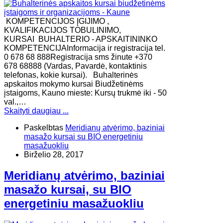
KOMPETENCIJOS ĮGIJIMO ,
KVALIFIKACIJOS TOBULINIMO,
KURSAI BUHALTERIO - APSKAITININKO
KOMPETENCIJAInformacija ir registracija tel.
0 678 68 888Registracija sms žinute +370
678 68888 (Vardas, Pavardė, kontaktinis
telefonas, kokie kursai). Buhalterinės
apskaitos mokymo kursai Biudžetinėms
įstaigoms, Kauno mieste: Kursų trukmė iki - 50
val.,…
Skaityti daugiau ...
Paskelbtas
Meridianų atvėrimo, baziniai
masažo kursai su BIO energetiniu
masažuokliu
Birželio 28, 2017
Meridianų atvėrimo, baziniai
masažo kursai, su BIO
energetiniu masažuokliu