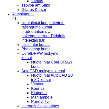
Vilnius
Tapyba ant Šilko
Gitaros Kursai
Kompiuteriai
ir IT
Nuotoliniai kompiuterinio
raštingumo kursai
pradedantiems ar
pažengusiems + Dirbtinis
intelektas (DI)
Illiustrator kursai
Photoshop kursai
CorelDRAW mokymo
kursai
Nuotoliniai CorelDRAW
kursai
AutoCAD mokymo kursai
Nuotoliniai AutoCAD 2D
ir 3D kursai
Vilnius
Kaunas
Klaipėda
Marijampolė
Panėvežys
Internetinės svetainės