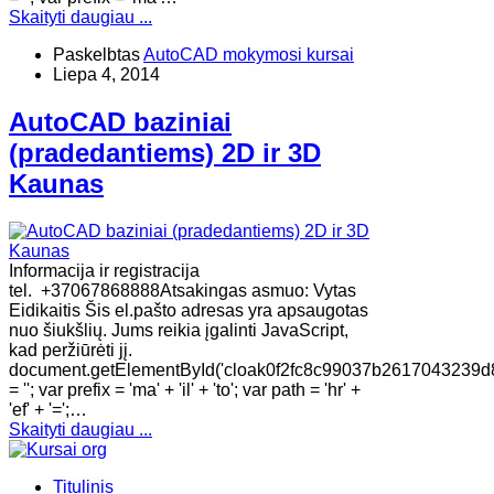
Skaityti daugiau ...
Paskelbtas
AutoCAD mokymosi kursai
Liepa 4, 2014
AutoCAD baziniai
(pradedantiems) 2D ir 3D
Kaunas
Informacija ir registracija
tel. +37067868888Atsakingas asmuo: Vytas
Eidikaitis Šis el.pašto adresas yra apsaugotas
nuo šiukšlių. Jums reikia įgalinti JavaScript,
kad peržiūrėti jį.
document.getElementById('cloak0f2fc8c99037b2617043239d
= ''; var prefix = 'ma' + 'il' + 'to'; var path = 'hr' +
'ef' + '=';…
Skaityti daugiau ...
Titulinis