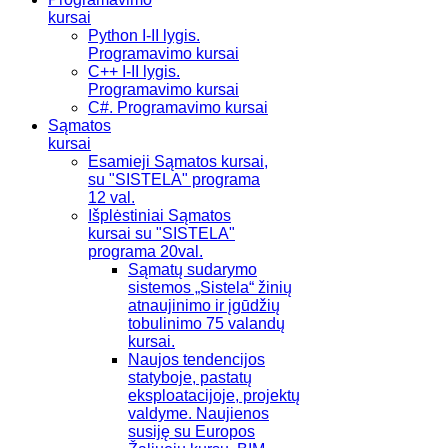
kursai
Python I-II lygis.
Programavimo kursai
C++ I-II lygis.
Programavimo kursai
C#. Programavimo kursai
Sąmatos
kursai
Esamieji Sąmatos kursai,
su "SISTELA" programa
12 val.
Išplėstiniai Sąmatos
kursai su "SISTELA"
programa 20val.
Sąmatų sudarymo
sistemos „Sistela“ žinių
atnaujinimo ir įgūdžių
tobulinimo 75 valandų
kursai.
Naujos tendencijos
statyboje, pastatų
eksploatacijoje, projektų
valdyme. Naujienos
susiję su Europos