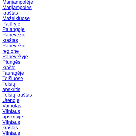
Marijampolėje
Marijampolės
kraštas
Mažeikiuose
Pajūryje
Palangoje
Panevėžio
kraštas
Panevėžio
regione
Panevėžyje
Plungės
krašte
Tauragėje
Telšiuose
Telšių
apskritis
Telšių kraštas
Utenoje
Vainutas
Vilniaus
apskrityje
Vilniaus
kraštas
Vilniaus