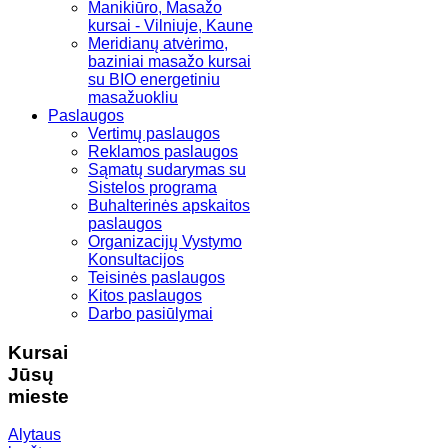
Manikiūro, Masažo
kursai - Vilniuje, Kaune
Meridianų atvėrimo,
baziniai masažo kursai
su BIO energetiniu
masažuokliu
Paslaugos
Vertimų paslaugos
Reklamos paslaugos
Sąmatų sudarymas su
Sistelos programa
Buhalterinės apskaitos
paslaugos
Organizacijų Vystymo
Konsultacijos
Teisinės paslaugos
Kitos paslaugos
Darbo pasiūlymai
Kursai
Jūsų
mieste
Alytaus