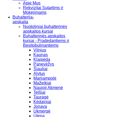
Apie Mus
Rekvizitai Sutartims ir
Mokėjimams
Buhalterija-
apskaita
Nuotoliniai buhalterinės
apskaitos kursai
Buhalterinės apskaitos
kursai - Pradedantiems ir
Besitobulinantiems
Vilnius
Kaunas
Klaipėda
Panevėžys
Šiauliai
Alytus
Marijampolė
Mažeikiai
Naujoji Akmenė
Telšiai
Tauragė
Kėdainiai
Jonava
Ukmergė
Utena