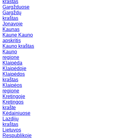
kraštas
Gargžduose
Gargždų
kraštas
Jonavoje
Kaunas
Kaune
Kauno
apskritis
Kauno kraštas
Kauno
regione
Klaipėda
Klaipėdoje
Klaipėdos
kraštas
Klaipėos
regione
Kretingoje
Kretingos
krašte
Kėdainiuose
Lazdijų
kraštas
Lietuvos
Respublikoje