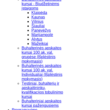
kursai - Biudžetinėms
įstaigoms
Klaipėda
Kaunas
Vilnius
Šiauliai
Panevėžys
Marijampolė
Alytus
Mažeikiai
Buhalterinės apskaitos
kursai 100 ak. val.
grupėse (Išplėstinis
mokymasis)
Buhalterinės apskaitos
kursai 100 ak. val.
Individualiai (Išplėstinis
mokymasis)
Tęstiniai, buhalterių ir
apskaitininkų,
kvalifikacijos tobulinimo
kursai
Buhalteriniai apskaitos
kursai pažengusiems
Programavimo