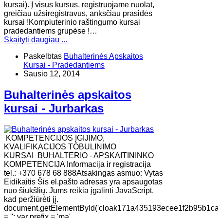
kursai). Į visus kursus, registruojame nuolat,
greičiau užsiregistravus, anksčiau prasidės
kursai !Kompiuterinio raštingumo kursai
pradedantiems grupėse !…
Skaityti daugiau ...
Paskelbtas
Buhalterinės Apskaitos
Kursai - Pradedantiems
Sausio 12, 2014
Buhalterinės apskaitos
kursai - Jurbarkas
KOMPETENCIJOS ĮGIJIMO,
KVALIFIKACIJOS TOBULINIMO
KURSAI BUHALTERIO - APSKAITININKO
KOMPETENCIJA Informacija ir registracija
tel.: +370 678 68 888Atsakingas asmuo: Vytas
Eidikaitis Šis el.pašto adresas yra apsaugotas
nuo šiukšlių. Jums reikia įgalinti JavaScript,
kad peržiūrėti jį.
document.getElementById('cloak171a435193ecee1f2b95b1c
= ''; var prefix = 'ma'…