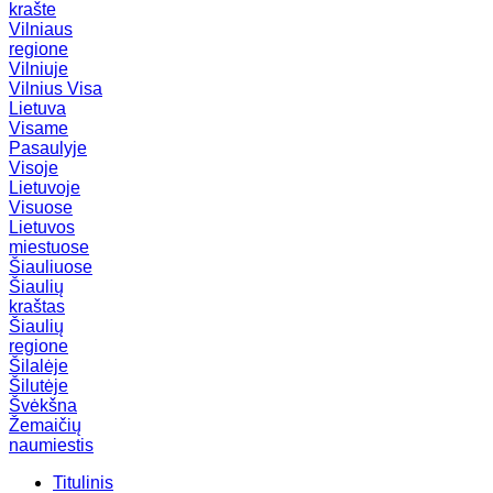
krašte
Vilniaus
regione
Vilniuje
Vilnius
Visa
Lietuva
Visame
Pasaulyje
Visoje
Lietuvoje
Visuose
Lietuvos
miestuose
Šiauliuose
Šiaulių
kraštas
Šiaulių
regione
Šilalėje
Šilutėje
Švėkšna
Žemaičių
naumiestis
Titulinis