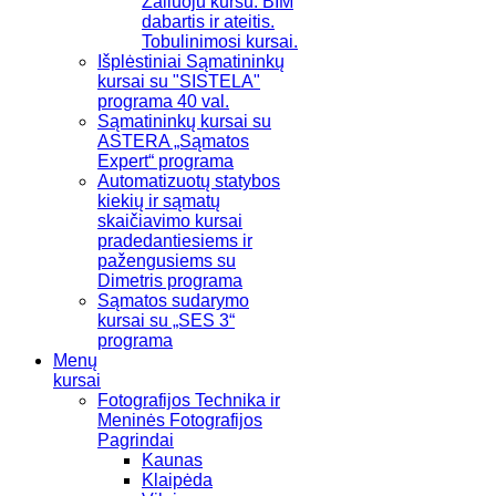
Žaliuoju kursu. BIM
dabartis ir ateitis.
Tobulinimosi kursai.
Išplėstiniai Sąmatininkų
kursai su "SISTELA"
programa 40 val.
Sąmatininkų kursai su
ASTERA „Sąmatos
Expert“ programa
Automatizuotų statybos
kiekių ir sąmatų
skaičiavimo kursai
pradedantiesiems ir
pažengusiems su
Dimetris programa
Sąmatos sudarymo
kursai su „SES 3“
programa
Menų
kursai
Fotografijos Technika ir
Meninės Fotografijos
Pagrindai
Kaunas
Klaipėda