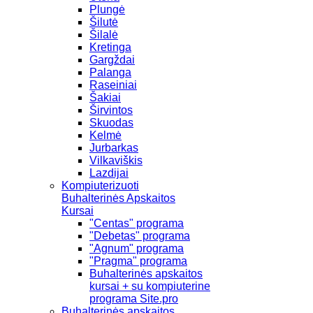
Plungė
Šilutė
Šilalė
Kretinga
Gargždai
Palanga
Raseiniai
Šakiai
Širvintos
Skuodas
Kelmė
Jurbarkas
Vilkaviškis
Lazdijai
Kompiuterizuoti
Buhalterinės Apskaitos
Kursai
"Centas" programa
"Debetas" programa
"Agnum" programa
"Pragma" programa
Buhalterinės apskaitos
kursai + su kompiuterine
programa Site.pro
Buhalterinės apskaitos