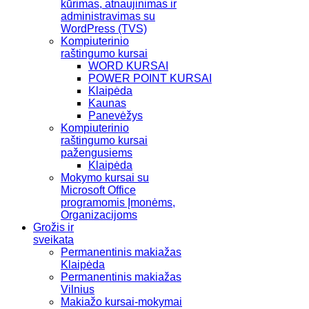
kūrimas, atnaujinimas ir
administravimas su
WordPress (TVS)
Kompiuterinio
raštingumo kursai
WORD KURSAI
POWER POINT KURSAI
Klaipėda
Kaunas
Panevėžys
Kompiuterinio
raštingumo kursai
pažengusiems
Klaipėda
Mokymo kursai su
Microsoft Office
programomis Įmonėms,
Organizacijoms
Grožis ir
sveikata
Permanentinis makiažas
Klaipėda
Permanentinis makiažas
Vilnius
Makiažo kursai-mokymai