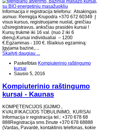
Informacija ir registracija telefonu: Atsakingas
asmuo: Remigija Krupodra +370 672 60349 Į
visus kursus, registruojame nuolat, greičiau
užsiregistravus, anksčiau prasidės kursai !
Kursų trukmė iki 16 val. (nuo 2 iki 6
dienų).Kursai individualiai – 1200
€.Egzaminas - 100 €. Išlaikius egzaminą:
Įgyjama bazinė,…
Skaityti daugiau ...
Paskelbtas
Kompiuterinio raštingumo
kursai
Sausio 5, 2016
Kompiuterinio raštingumo
kursai - Kaunas
KOMPETENCIJOS ĮGIJIMO ,
KVALIFIKACIJOS TOBULINIMO, KURSAI
Informacija ir registracija tel.: +370 678 68
888Registracija sms žinute +370 678 68888
(Vardas, Pavardė, kontaktinis telefonas, kokie