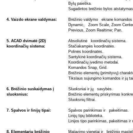
Bylų paieška.
Sugadintos brėžinio bylos atstatymas
4. Vaizdo ekrane valdymas:
Brėžinio valdymo ekrane komandos i
Dynamic, Zoom Scale, Zoom Center
Previous, Zoom Realtime; Pan.
5. ACAD dvimatė (2D)
Absoliutinė koordinačių sistema.
koordinačių sistema:
Stačiakampės koordinatės.
Polinės koordinatės.
Santykinė koordinačių sistema.
Koordinačių įvedimo metodai.
Komandos Snap, Grid.
Brėžinio elementų (primityvų) charakte
Tikslaus sujungimo komandos ir jų t
6. Brėžinio suskaidymas į
Sluoksniai ir jų savybės.
sluoksnius:
Brėžinio elementų priskyrimas konkre
Sluoksnių filtrai.
7. Spalvos ir linijų tipai:
Spalvos parinkimas ir pakeitimas.
Linijų tipų biblioteka.
Linijos tipo parinkimas, pakeitimas ir
8. Elementarių brėžinio
Matavimo vienetai ir brėžinio mastel