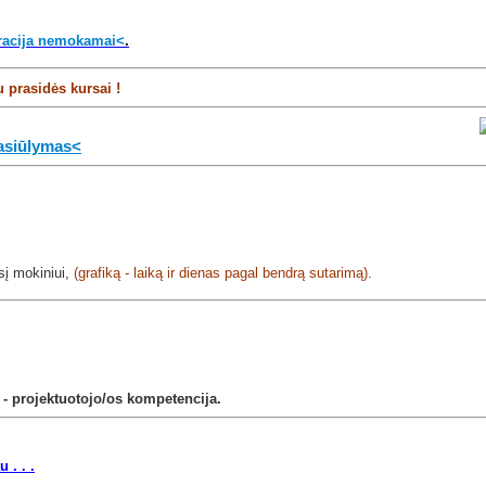
stracija nemokamai<
.
u prasidės kursai !
asiūlymas<
sį mokiniui,
(grafiką - laiką ir dienas pagal bendrą sutarimą).
 - projektuotojo/os kompetencija.
 . . .