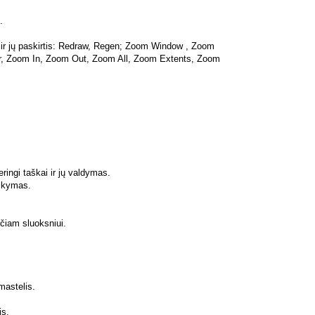
.
r jų paskirtis: Redraw, Regen; Zoom Window , Zoom
, Zoom In, Zoom Out, Zoom All, Zoom Extents, Zoom
ringi taškai ir jų valdymas.
aikymas.
čiam sluoksniui.
 mastelis.
is.