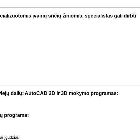
lizuotomis įvairių sričių žiniomis, specialistas gali dirbti
iejų dalių: AutoCAD 2D ir 3D mokymo programas:
ų programa:
ai įgūdžiai.