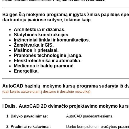
Baigęs šią mokymo programą ir įgytas žinias papildęs specia
darbuotoju įvairiose srityse, tokiose kaip:
Architektūra ir dizainas.
Statybinės konstrukcijos.
Inžineriniai tinklai ir komunikacijos.
Žemėtvarka ir GIS.
Mašinos ir prietaisai.
Pramonės technologinė įranga.
Elesktrotechnika ir automatika.
Medienos ir baldų pramonė.
Energetika.
AutoCAD bazinių mokymo kursų programa sudaryta iš dv
(gali keistis atsižvelgiant į dėstymo ir dėstytojo metodiką).
I
Dalis. AutoCAD 2D dvimačio projektavimo mokymo kurs
1. Dalyko pavadinimas:
AutoCAD pradedantiesiems.
2. Pradiniai reikalavimai:
Darbo kompiuteriu ir braižybos pradini