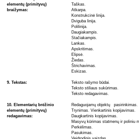
elementų (primityvų)
Taškas.
braižymas:
Atkarpa.
Konstrukcinė linija.
Dviguba linija.
Polilinija.
Daugiakampis.
Stačiakampis.
Lankas.
Apskritimas.
Elipsė.
Žiedas.
Štrichavimas.
Eskizas.
9. Tekstas:
Teksto rašymo būdai.
Teksto stiliaus sukūrimas.
Teksto redagavimas.
10. Elementarių brėžinio
Redaguojamų objektų pasirinkimas
elementų (primityvų)
Trynimas. Vienkartinis kopijavimas.
redagavimas:
Daugkartinis kopijavimas.
Masyvų kūrimas statmenų ir poliniu 
Perkėlimas.
Pasukimas.
Veidrodinis vaizdas.