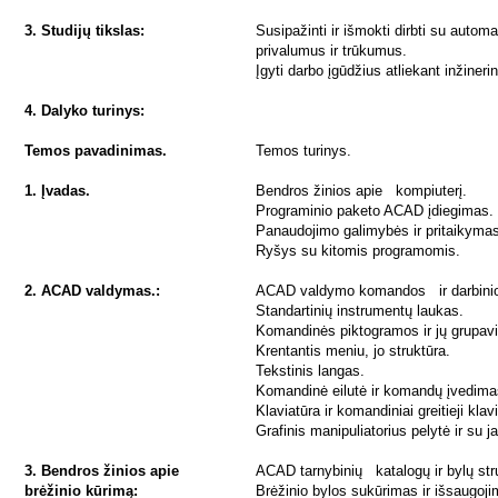
3. Studijų tikslas:
Susipažinti ir išmokti dirbti su auto
privalumus ir trūkumus.
Įgyti darbo įgūdžius atliekant inžineri
4. Dalyko turinys:
Temos pavadinimas.
Temos turinys.
1. Įvadas.
Bendros žinios apie kompiuterį.
Programinio paketo ACAD įdiegimas.
Panaudojimo galimybės ir pritaikyma
Ryšys su kitomis programomis.
2. ACAD valdymas.:
ACAD valdymo komandos ir darbinio 
Standartinių instrumentų laukas.
Komandinės piktogramos ir jų grupavi
Krentantis meniu, jo struktūra.
Tekstinis langas.
Komandinė eilutė ir komandų įvedima
Klaviatūra ir komandiniai greitieji klav
Grafinis manipuliatorius pelytė ir su 
3. Bendros žinios apie
ACAD tarnybinių katalogų ir bylų stru
brėžinio kūrimą:
Brėžinio bylos sukūrimas ir išsaugoj