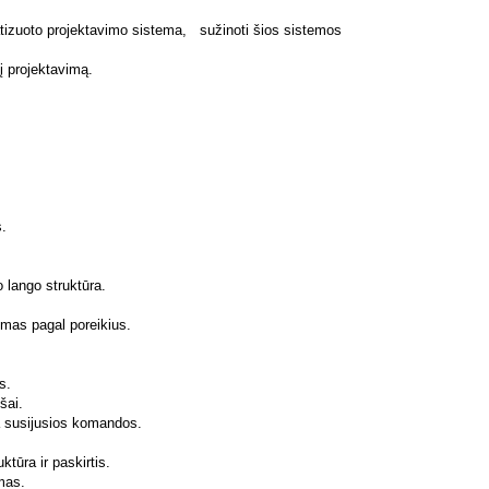
matizuoto projektavimo sistema, sužinoti šios sistemos
nį projektavimą.
s.
lango struktūra.
mas pagal poreikius.
s.
išai.
ja susijusios komandos.
ktūra ir paskirtis.
imas.