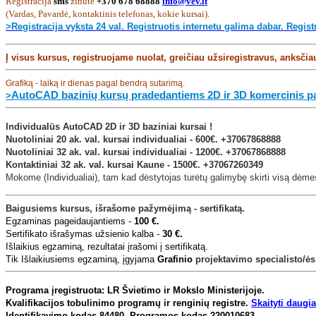
Registracija
sms
žinute
+370 678 68888
info@vev.lt
(Vardas, Pavardė, kontaktinis telefonas, kokie kursai).
>Registracija vyksta 24 val. Registruotis internetu galima dabar. Regi
Į visus kursus, registruojame nuolat,
g
reičiau užsiregistravus, anksčia
Grafiką - laiką ir dienas pagal bendrą sutarimą.
AutoCAD bazinių kursų pradedantiems 2D ir 3D komercinis p
>
Individualūs AutoCAD 2D ir 3D baziniai kursai !
Nuotoliniai
20 ak. val.
kursai individualiai -
600€. +37067868888
Nuotoliniai
32 ak. val.
kursai individualiai -
1200
€. +37067868888
Kontaktiniai
32 ak. val.
kursai
Kaune
-
1500
€.
+37067260349
Mokome (Individualiai), tam kad dėstytojas turėtų galimybę skirti visą dėme
Baigusiems kursus, išrašome pažymėjimą - sertifikatą.
Egzaminas pageidaujantiems -
100 €.
Sertifikato išrašymas užsienio kalba -
30 €.
Išlaikius egzaminą, rezultatai įrašomi į sertifikatą.
Tik Išlaikiusiems egzaminą, įgyjama
Grafinio
projektavimo specialisto/ės
Programa įregistruota: LR Švietimo ir Mokslo Ministerijoje.
Kvalifikacijos tobulinimo programų ir renginių registre.
Skaityti daugiau
Identifikavimo kodas 84480. Programos kodas 220010683.