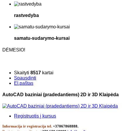
rastvedyba
samatu-sudarymo-kursai
DĖMESIO!
Skaityti
8517
kartai
Spausdinti
El.paštas
AutoCAD baziniai (pradedantiems) 2D ir 3D Klaipėda
Registruotis į kursus
Informacija ir registracija tel.
+37067868888.