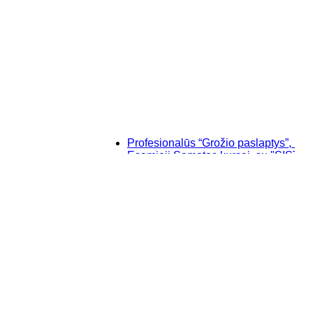
Profesionalūs “Grožio paslaptys”, makiažo (
Esamieji Sąmatos kursai, su "SISTELA" pr
Baziniai individualūs permanentinio makia
“Savęs pažinimo”, makiažo kursai Klaipėdo