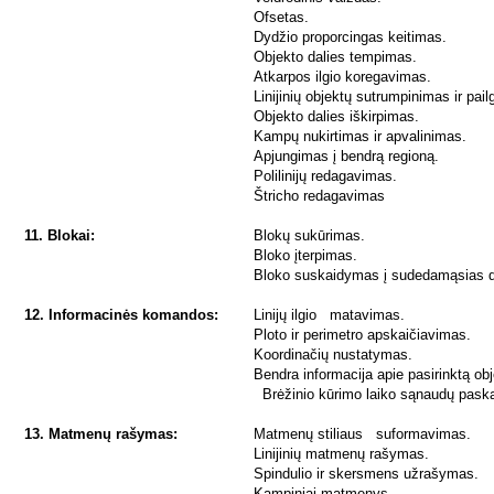
Ofsetas.
Dydžio proporcingas keitimas.
Objekto dalies tempimas.
Atkarpos ilgio koregavimas.
Linijinių objektų sutrumpinimas ir pai
Objekto dalies iškirpimas.
Kampų nukirtimas ir apvalinimas.
Apjungimas į bendrą regioną.
Polilinijų redagavimas.
Štricho redagavimas
11. Blokai:
Blokų sukūrimas.
Bloko įterpimas.
Bloko suskaidymas į sudedamąsias d
12. Informacinės komandos:
Linijų ilgio matavimas.
Ploto ir perimetro apskaičiavimas.
Koordinačių nustatymas.
Bendra informacija apie pasirinktą obj
Brėžinio kūrimo laiko sąnaudų pask
13. Matmenų rašymas:
Matmenų stiliaus suformavimas.
Linijinių matmenų rašymas.
Spindulio ir skersmens užrašymas.
Kampiniai matmenys.