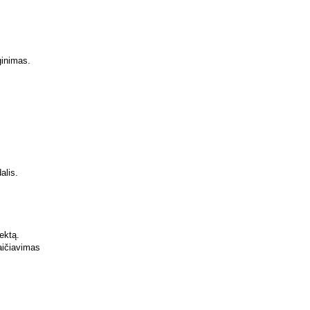
lginimas.
alis.
ektą.
aičiavimas