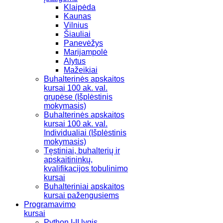
Klaipėda
Kaunas
Vilnius
Šiauliai
Panevėžys
Marijampolė
Alytus
Mažeikiai
Buhalterinės apskaitos
kursai 100 ak. val.
grupėse (Išplėstinis
mokymasis)
Buhalterinės apskaitos
kursai 100 ak. val.
Individualiai (Išplėstinis
mokymasis)
Tęstiniai, buhalterių ir
apskaitininkų,
kvalifikacijos tobulinimo
kursai
Buhalteriniai apskaitos
kursai pažengusiems
Programavimo
kursai
Python I-II lygis.