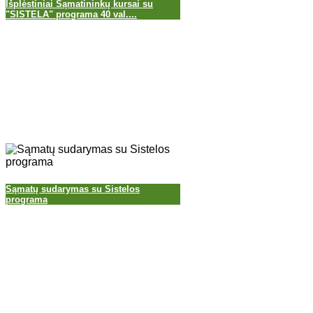
Išplėstiniai Sąmatininkų kursai su
"SISTELA" programa 40 val....
Sąmatų sudarymas su Sistelos
programa