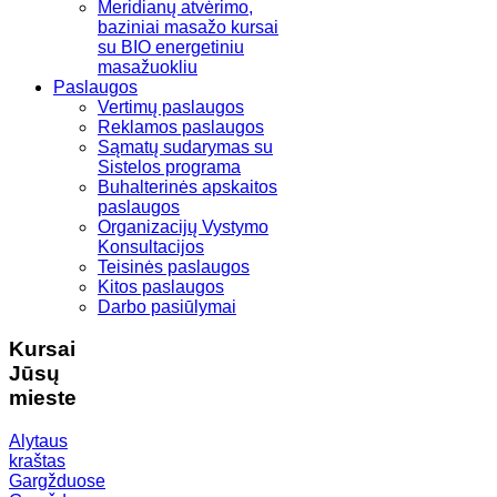
Meridianų atvėrimo,
baziniai masažo kursai
su BIO energetiniu
masažuokliu
Paslaugos
Vertimų paslaugos
Reklamos paslaugos
Sąmatų sudarymas su
Sistelos programa
Buhalterinės apskaitos
paslaugos
Organizacijų Vystymo
Konsultacijos
Teisinės paslaugos
Kitos paslaugos
Darbo pasiūlymai
Kursai
Jūsų
mieste
Alytaus
kraštas
Gargžduose