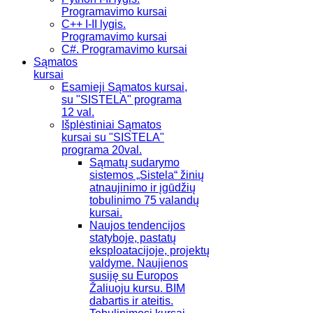
Programavimo kursai
C++ I-II lygis.
Programavimo kursai
C#. Programavimo kursai
Sąmatos
kursai
Esamieji Sąmatos kursai,
su "SISTELA" programa
12 val.
Išplėstiniai Sąmatos
kursai su "SISTELA"
programa 20val.
Sąmatų sudarymo
sistemos „Sistela“ žinių
atnaujinimo ir įgūdžių
tobulinimo 75 valandų
kursai.
Naujos tendencijos
statyboje, pastatų
eksploatacijoje, projektų
valdyme. Naujienos
susiję su Europos
Žaliuoju kursu. BIM
dabartis ir ateitis.