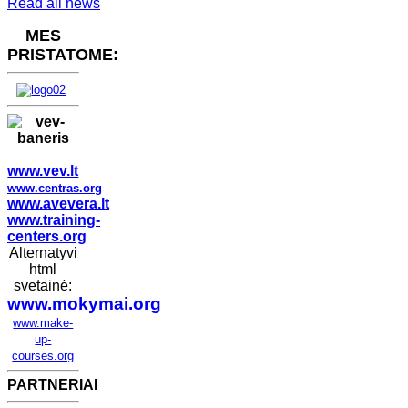
Read all news
MES
PRISTATOME:
www.vev.lt
www.centras.org
www.avevera.lt
www.training-
centers.org
Alternatyvi
html
svetainė:
www.mokymai.org
www.make-
up-
courses.org
PARTNERIAI