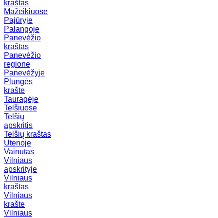
kraštas
Mažeikiuose
Pajūryje
Palangoje
Panevėžio
kraštas
Panevėžio
regione
Panevėžyje
Plungės
krašte
Tauragėje
Telšiuose
Telšių
apskritis
Telšių kraštas
Utenoje
Vainutas
Vilniaus
apskrityje
Vilniaus
kraštas
Vilniaus
krašte
Vilniaus