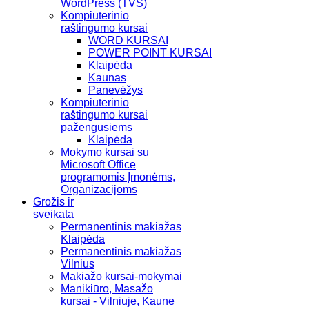
WordPress (TVS)
Kompiuterinio
raštingumo kursai
WORD KURSAI
POWER POINT KURSAI
Klaipėda
Kaunas
Panevėžys
Kompiuterinio
raštingumo kursai
pažengusiems
Klaipėda
Mokymo kursai su
Microsoft Office
programomis Įmonėms,
Organizacijoms
Grožis ir
sveikata
Permanentinis makiažas
Klaipėda
Permanentinis makiažas
Vilnius
Makiažo kursai-mokymai
Manikiūro, Masažo
kursai - Vilniuje, Kaune