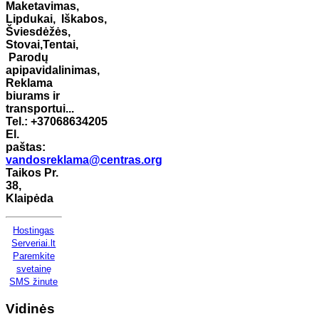
Maketavimas,
Lipdukai,
Iškabos,
Šviesdėžės,
Stovai,
Tentai,
Parodų
apipavidalinimas,
Reklama
biurams ir
transportui...
Tel.: +37068634205
El.
paštas:
vandosreklama@centras.org
Taikos Pr.
38,
Klaipėda
Hostingas
Serveriai.lt
Paremkite
svetainę
SMS žinute
Vidinės