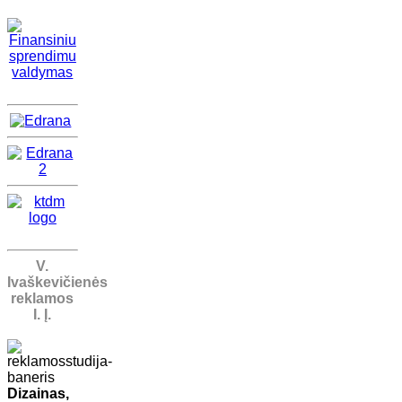
V.
Ivaškevičienės
reklamos
I. Į.
Dizainas,