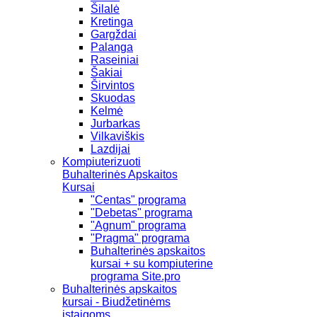
Šilalė
Kretinga
Gargždai
Palanga
Raseiniai
Šakiai
Širvintos
Skuodas
Kelmė
Jurbarkas
Vilkaviškis
Lazdijai
Kompiuterizuoti
Buhalterinės Apskaitos
Kursai
"Centas" programa
"Debetas" programa
"Agnum" programa
"Pragma" programa
Buhalterinės apskaitos
kursai + su kompiuterine
programa Site.pro
Buhalterinės apskaitos
kursai - Biudžetinėms
įstaigoms