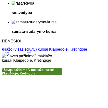
rastvedyba
samatu-sudarymo-kursai
DĖMESIO!
 (visažisčių/tų) kursai Klaipėdoje, Kretingoje
programa 12 val.
iažo mokymai + DOVANA: Jūsų verslo marketingo strategija soci
doje, Kretingoje
“Savęs pažinimo”, makiažo kursai
Klaipėdoje, Kretingoje