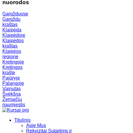
nuorodos
Gargžduose
Gargždų
kraštas
Klaipėda
Klaipėdoje
Klaipėdos
kraštas
Klaipėos
regione
Kretingoje
Kretingos
krašte
Pajūryje
Palangoje
Vainutas
Švėkšna
Žemaičių
naumiestis
Titulinis
Apie Mus
Rekvizitai Sutartims ir