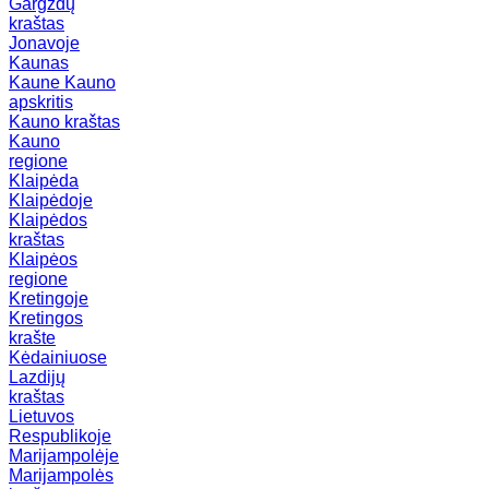
Gargždų
kraštas
Jonavoje
Kaunas
Kaune
Kauno
apskritis
Kauno kraštas
Kauno
regione
Klaipėda
Klaipėdoje
Klaipėdos
kraštas
Klaipėos
regione
Kretingoje
Kretingos
krašte
Kėdainiuose
Lazdijų
kraštas
Lietuvos
Respublikoje
Marijampolėje
Marijampolės