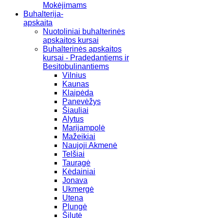
Mokėjimams
Buhalterija-
apskaita
Nuotoliniai buhalterinės
apskaitos kursai
Buhalterinės apskaitos
kursai - Pradedantiems ir
Besitobulinantiems
Vilnius
Kaunas
Klaipėda
Panevėžys
Šiauliai
Alytus
Marijampolė
Mažeikiai
Naujoji Akmenė
Telšiai
Tauragė
Kėdainiai
Jonava
Ukmergė
Utena
Plungė
Šilutė