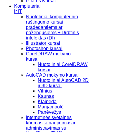
Gitaros Kursai
Kompiuteriai
ir IT
Nuotoliniai kompiuterinio
raštingumo kursai
pradedantiems ar
pažengusiems + Dirbtinis
intelektas (DI)
Illiustrator kursai
Photoshop kursai
CorelDRAW mokymo
kursai
Nuotoliniai CorelDRAW
kursai
AutoCAD mokymo kursai
Nuotoliniai AutoCAD 2D
ir 3D kursai
Vilnius
Kaunas
Klaipėda
Marijampolė
Panėvežys
Internetinės svetainės
kūrimas, atnaujinimas ir
administravimas su