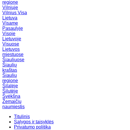
regione
Vilniuje
Vilnius
Visa
Lietuva
Visame
Pasaulyje
Visoje
Lietuvoje
Visuose
Lietuvos
miestuose
Šiauliuose
Šiaulių
kraštas
Šiaulių
regione
Šilalėje
Šilutėje
Švėkšna
Žemaičių
naumiestis
Titulinis
Sąlygos ir taisyklės
Privatumo politika