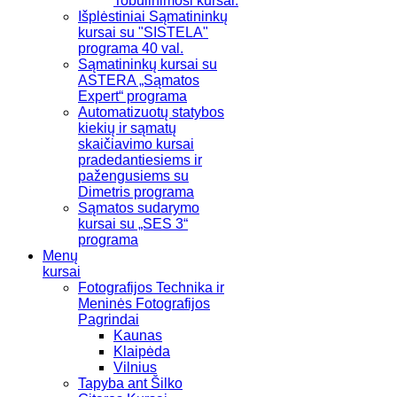
Tobulinimosi kursai.
Išplėstiniai Sąmatininkų
kursai su "SISTELA"
programa 40 val.
Sąmatininkų kursai su
ASTERA „Sąmatos
Expert“ programa
Automatizuotų statybos
kiekių ir sąmatų
skaičiavimo kursai
pradedantiesiems ir
pažengusiems su
Dimetris programa
Sąmatos sudarymo
kursai su „SES 3“
programa
Menų
kursai
Fotografijos Technika ir
Meninės Fotografijos
Pagrindai
Kaunas
Klaipėda
Vilnius
Tapyba ant Šilko