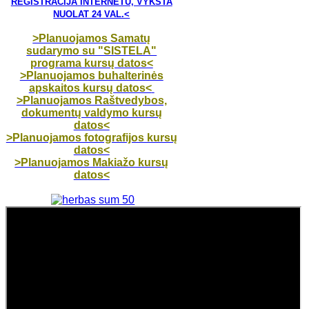
REGISTRACIJA INTERNETU, VYKSTA
NUOLAT 24 VAL.<
>Planuojamos Samatų
sudarymo su "SISTELA"
programa kursų datos<
>Planuojamos buhalterinės
apskaitos kursų datos<
>Planuojamos Raštvedybos,
dokumentų valdymo kursų
datos<
>Planuojamos fotografijos kursų
datos<
>Planuojamos Makiažo kursų
datos<