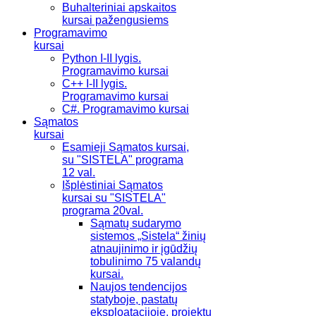
Buhalteriniai apskaitos
kursai pažengusiems
Programavimo
kursai
Python I-II lygis.
Programavimo kursai
C++ I-II lygis.
Programavimo kursai
C#. Programavimo kursai
Sąmatos
kursai
Esamieji Sąmatos kursai,
su "SISTELA" programa
12 val.
Išplėstiniai Sąmatos
kursai su "SISTELA"
programa 20val.
Sąmatų sudarymo
sistemos „Sistela“ žinių
atnaujinimo ir įgūdžių
tobulinimo 75 valandų
kursai.
Naujos tendencijos
statyboje, pastatų
eksploatacijoje, projektų