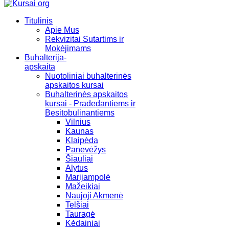
Titulinis
Apie Mus
Rekvizitai Sutartims ir
Mokėjimams
Buhalterija-
apskaita
Nuotoliniai buhalterinės
apskaitos kursai
Buhalterinės apskaitos
kursai - Pradedantiems ir
Besitobulinantiems
Vilnius
Kaunas
Klaipėda
Panevėžys
Šiauliai
Alytus
Marijampolė
Mažeikiai
Naujoji Akmenė
Telšiai
Tauragė
Kėdainiai