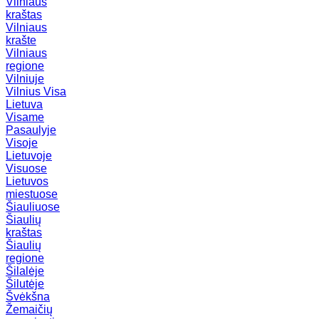
Vilniaus
kraštas
Vilniaus
krašte
Vilniaus
regione
Vilniuje
Vilnius
Visa
Lietuva
Visame
Pasaulyje
Visoje
Lietuvoje
Visuose
Lietuvos
miestuose
Šiauliuose
Šiaulių
kraštas
Šiaulių
regione
Šilalėje
Šilutėje
Švėkšna
Žemaičių