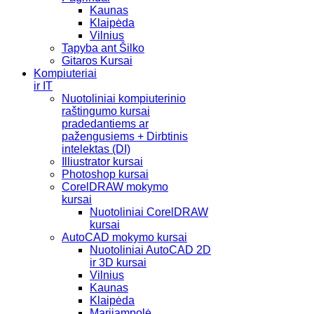
Kaunas
Klaipėda
Vilnius
Tapyba ant Šilko
Gitaros Kursai
Kompiuteriai
ir IT
Nuotoliniai kompiuterinio
raštingumo kursai
pradedantiems ar
pažengusiems + Dirbtinis
intelektas (DI)
Illiustrator kursai
Photoshop kursai
CorelDRAW mokymo
kursai
Nuotoliniai CorelDRAW
kursai
AutoCAD mokymo kursai
Nuotoliniai AutoCAD 2D
ir 3D kursai
Vilnius
Kaunas
Klaipėda
Marijampolė