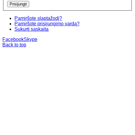
Pamiršote slaptažodį?
Pamiršote prisijungimo vardą?
Sukurti sąskaitą
Facebook
Skype
Back to top