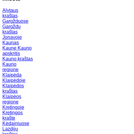
Alytaus
kraštas
Gargžduose
Gargždų
kraštas
Jonavoje
Kaunas
Kaune
Kauno
apskritis
Kauno kraštas
Kauno
regione
Klaipėda
Klaipėdoje
Klaipėdos
kraštas
Klaipėos
regione
Kretingoje
Kretingos
krašte
Kėdainiuose
Lazdijų