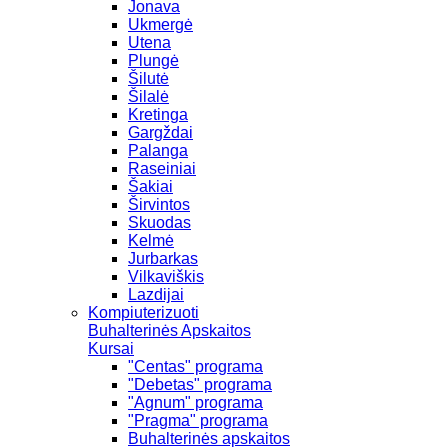
Jonava
Ukmergė
Utena
Plungė
Šilutė
Šilalė
Kretinga
Gargždai
Palanga
Raseiniai
Šakiai
Širvintos
Skuodas
Kelmė
Jurbarkas
Vilkaviškis
Lazdijai
Kompiuterizuoti
Buhalterinės Apskaitos
Kursai
"Centas" programa
"Debetas" programa
"Agnum" programa
"Pragma" programa
Buhalterinės apskaitos