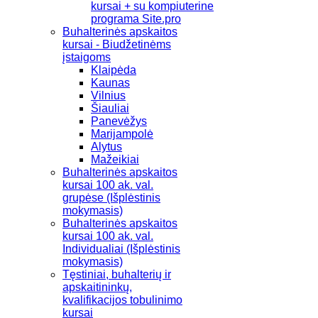
kursai + su kompiuterine
programa Site.pro
Buhalterinės apskaitos
kursai - Biudžetinėms
įstaigoms
Klaipėda
Kaunas
Vilnius
Šiauliai
Panevėžys
Marijampolė
Alytus
Mažeikiai
Buhalterinės apskaitos
kursai 100 ak. val.
grupėse (Išplėstinis
mokymasis)
Buhalterinės apskaitos
kursai 100 ak. val.
Individualiai (Išplėstinis
mokymasis)
Tęstiniai, buhalterių ir
apskaitininkų,
kvalifikacijos tobulinimo
kursai