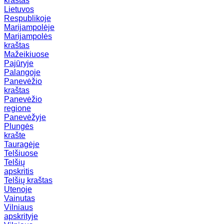
kraštas
Lietuvos
Respublikoje
Marijampolėje
Marijampolės
kraštas
Mažeikiuose
Pajūryje
Palangoje
Panevėžio
kraštas
Panevėžio
regione
Panevėžyje
Plungės
krašte
Tauragėje
Telšiuose
Telšių
apskritis
Telšių kraštas
Utenoje
Vainutas
Vilniaus
apskrityje