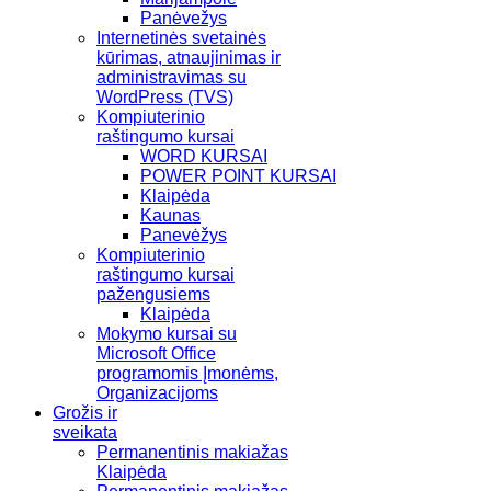
Panėvežys
Internetinės svetainės
kūrimas, atnaujinimas ir
administravimas su
WordPress (TVS)
Kompiuterinio
raštingumo kursai
WORD KURSAI
POWER POINT KURSAI
Klaipėda
Kaunas
Panevėžys
Kompiuterinio
raštingumo kursai
pažengusiems
Klaipėda
Mokymo kursai su
Microsoft Office
programomis Įmonėms,
Organizacijoms
Grožis ir
sveikata
Permanentinis makiažas
Klaipėda