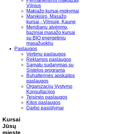
Permanentinis makiažas
Vilnius
Makiažo kursai-mokymai
Manikiūro, Masažo
kursai - Vilniuje, Kaune
Meridianų atvėrimo,
baziniai masažo kursai
su BIO energetiniu
masažuokliu
Paslaugos
Vertimų paslaugos
Reklamos paslaugos
Sąmatų sudarymas su
Sistelos programa
Buhalterinės apskaitos
paslaugos
Organizacijų Vystymo
Konsultacijos
Teisinės paslaugos
Kitos paslaugos
Darbo pasiūlymai
Kursai
Jūsų
mieste