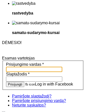
rastvedyba
samatu-sudarymo-kursai
DĖMESIO!
Esamas vartotojas
Prisijungimo vardas
*
Slaptažodis
*
Log in with Facebook
Prisijungti
fb icon
Pamiršote slaptažodį?
Pamiršote prisijungimo vardą?
Neturite sąskaitos?