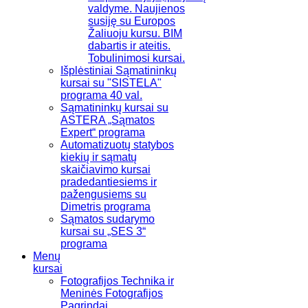
valdyme. Naujienos
susiję su Europos
Žaliuoju kursu. BIM
dabartis ir ateitis.
Tobulinimosi kursai.
Išplėstiniai Sąmatininkų
kursai su "SISTELA"
programa 40 val.
Sąmatininkų kursai su
ASTERA „Sąmatos
Expert“ programa
Automatizuotų statybos
kiekių ir sąmatų
skaičiavimo kursai
pradedantiesiems ir
pažengusiems su
Dimetris programa
Sąmatos sudarymo
kursai su „SES 3“
programa
Menų
kursai
Fotografijos Technika ir
Meninės Fotografijos
Pagrindai