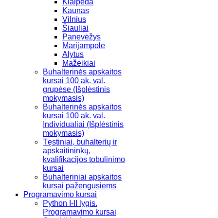
Klaipėda
Kaunas
Vilnius
Šiauliai
Panevėžys
Marijampolė
Alytus
Mažeikiai
Buhalterinės apskaitos
kursai 100 ak. val.
grupėse (Išplėstinis
mokymasis)
Buhalterinės apskaitos
kursai 100 ak. val.
Individualiai (Išplėstinis
mokymasis)
Tęstiniai, buhalterių ir
apskaitininkų,
kvalifikacijos tobulinimo
kursai
Buhalteriniai apskaitos
kursai pažengusiems
Programavimo kursai
Python I-II lygis.
Programavimo kursai