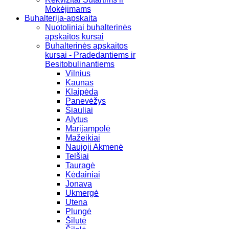
Mokėjimams
Buhalterija-apskaita
Nuotoliniai buhalterinės
apskaitos kursai
Buhalterinės apskaitos
kursai - Pradedantiems ir
Besitobulinantiems
Vilnius
Kaunas
Klaipėda
Panevėžys
Šiauliai
Alytus
Marijampolė
Mažeikiai
Naujoji Akmenė
Telšiai
Tauragė
Kėdainiai
Jonava
Ukmergė
Utena
Plungė
Šilutė