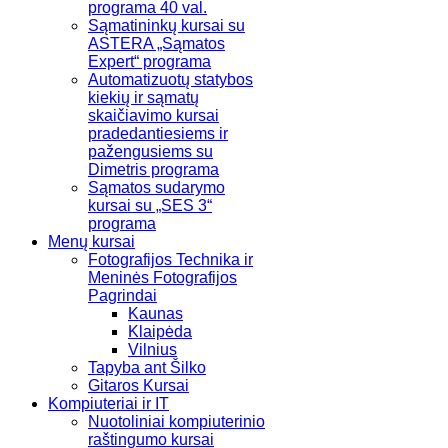
programa 40 val.
Sąmatininkų kursai su
ASTERA „Sąmatos
Expert“ programa
Automatizuotų statybos
kiekių ir sąmatų
skaičiavimo kursai
pradedantiesiems ir
pažengusiems su
Dimetris programa
Sąmatos sudarymo
kursai su „SES 3“
programa
Menų kursai
Fotografijos Technika ir
Meninės Fotografijos
Pagrindai
Kaunas
Klaipėda
Vilnius
Tapyba ant Šilko
Gitaros Kursai
Kompiuteriai ir IT
Nuotoliniai kompiuterinio
raštingumo kursai