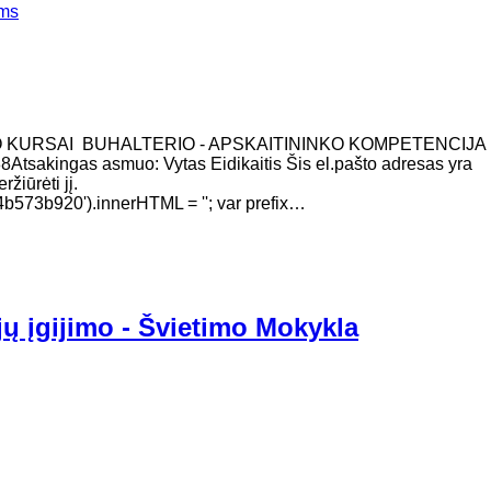
ems
O KURSAI BUHALTERIO - APSKAITININKO KOMPETENCIJA
888Atsakingas asmuo: Vytas Eidikaitis Šis el.pašto adresas yra
žiūrėti jį.
73b920').innerHTML = ''; var prefix…
jų įgijimo - Švietimo Mokykla