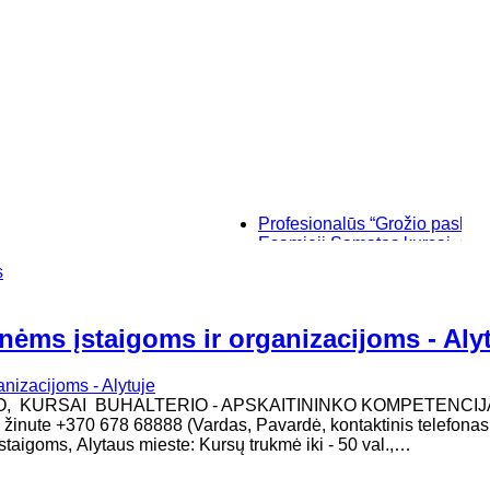
Profesionalūs “Grožio paslaptys”, m
Esamieji Sąmatos kursai, su "SIST
Baziniai individualūs permanentin
s
“Savęs pažinimo”, makiažo kursai K
nėms įstaigoms ir organizacijoms - Aly
MO, KURSAI BUHALTERIO - APSKAITININKO KOMPETENCIJ
ms žinute +370 678 68888 (Vardas, Pavardė, kontaktinis telefonas
taigoms, Alytaus mieste: Kursų trukmė iki - 50 val.,…