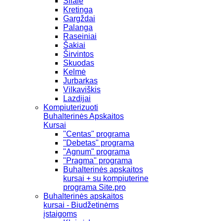
Šilalė
Kretinga
Gargždai
Palanga
Raseiniai
Šakiai
Širvintos
Skuodas
Kelmė
Jurbarkas
Vilkaviškis
Lazdijai
Kompiuterizuoti
Buhalterinės Apskaitos
Kursai
"Centas" programa
"Debetas" programa
"Agnum" programa
"Pragma" programa
Buhalterinės apskaitos
kursai + su kompiuterine
programa Site.pro
Buhalterinės apskaitos
kursai - Biudžetinėms
įstaigoms