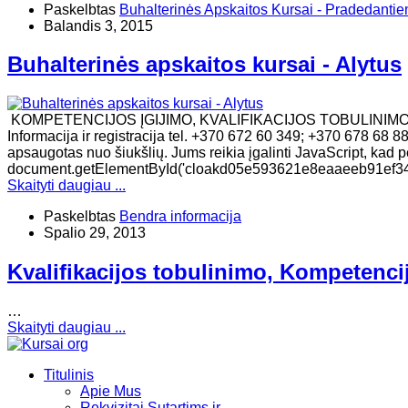
Paskelbtas
Buhalterinės Apskaitos Kursai - Pradedanti
Balandis 3, 2015
Buhalterinės apskaitos kursai - Alytus
KOMPETENCIJOS ĮGIJIMO, KVALIFIKACIJOS TOBULINIM
Informacija ir registracija tel. +370 672 60 349; +370 678 68 
apsaugotas nuo šiukšlių. Jums reikia įgalinti JavaScript, kad per
document.getElementById('cloakd05e593621e8eaaeeb91ef34b5
Skaityti daugiau ...
Paskelbtas
Bendra informacija
Spalio 29, 2013
Kvalifikacijos tobulinimo, Kompetenci
…
Skaityti daugiau ...
Titulinis
Apie Mus
Rekvizitai Sutartims ir