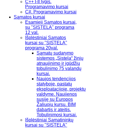
C++ I-II lygis.
Programavimo kursai
C#. Programavimo kursai
Sąmatos kursai
Esamieji Sąmatos kursai,
su "SISTELA" programa
12 val.
Išplėstiniai Sąmatos
kursai su "SISTELA"
programa 20val.
Sąmatų sudarymo
sistemos „Sistela“ žinių
atnaujinimo ir įgūdžių
tobulinimo 75 valandų
kursai.
Naujos tendencijos
statyboje, pastatų
eksploatacijoje, projektų
valdyme. Naujienos
susiję su Europos
Žaliuoju kursu. BIM
dabartis ir ateitis.
Tobulinimosi kursai.
Išplėstiniai Sąmatininkų
kursai su "SISTELA"