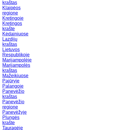
kraštas
Klaipėos
regione
Kretingoje
Kretingos
krašte
Kėdainiuose
Lazdijų
kraštas
Lietuvos
Respublikoje
Marijampolėje
Marijampolės
kraštas
Mažeikiuose
Pajūryje
Palangoje
Panevėžio
kraštas
Panevėžio
regione
Panevėžyje
Plungės
krašte
Tauragėje