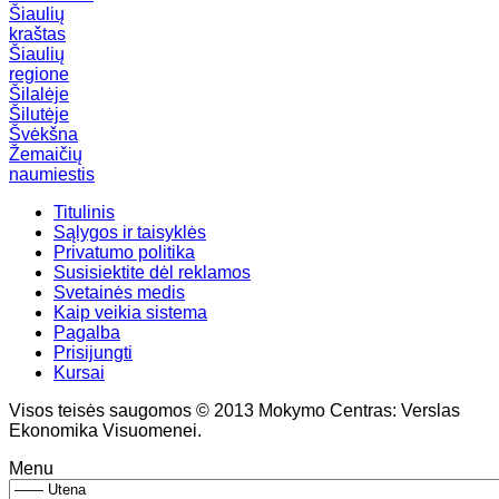
Šiaulių
kraštas
Šiaulių
regione
Šilalėje
Šilutėje
Švėkšna
Žemaičių
naumiestis
Titulinis
Sąlygos ir taisyklės
Privatumo politika
Susisiektite dėl reklamos
Svetainės medis
Kaip veikia sistema
Pagalba
Prisijungti
Kursai
Visos teisės saugomos © 2013 Mokymo Centras: Verslas
Ekonomika Visuomenei.
Menu