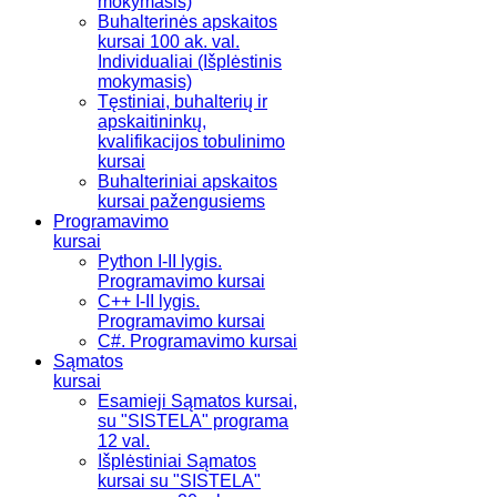
mokymasis)
Buhalterinės apskaitos
kursai 100 ak. val.
Individualiai (Išplėstinis
mokymasis)
Tęstiniai, buhalterių ir
apskaitininkų,
kvalifikacijos tobulinimo
kursai
Buhalteriniai apskaitos
kursai pažengusiems
Programavimo
kursai
Python I-II lygis.
Programavimo kursai
C++ I-II lygis.
Programavimo kursai
C#. Programavimo kursai
Sąmatos
kursai
Esamieji Sąmatos kursai,
su "SISTELA" programa
12 val.
Išplėstiniai Sąmatos
kursai su "SISTELA"