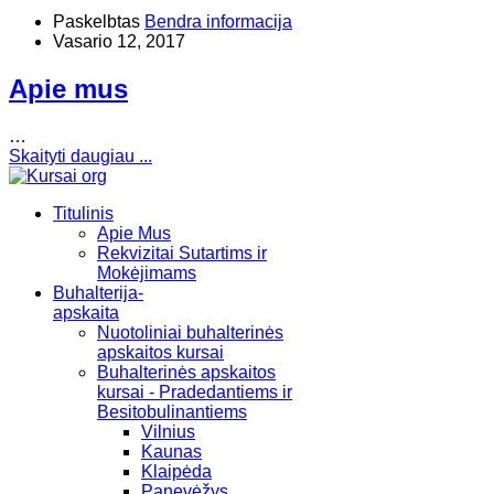
Paskelbtas
Bendra informacija
Vasario 12, 2017
Apie mus
…
Skaityti daugiau ...
Titulinis
Apie Mus
Rekvizitai Sutartims ir
Mokėjimams
Buhalterija-
apskaita
Nuotoliniai buhalterinės
apskaitos kursai
Buhalterinės apskaitos
kursai - Pradedantiems ir
Besitobulinantiems
Vilnius
Kaunas
Klaipėda
Panevėžys