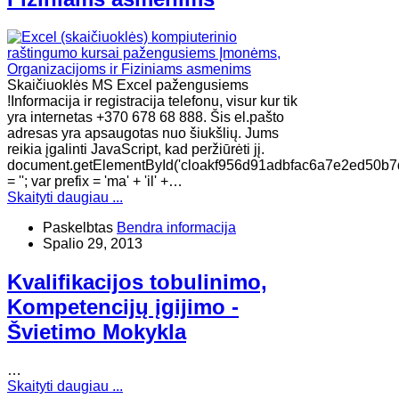
Skaičiuoklės MS Excel pažengusiems
!Informacija ir registracija telefonu, visur kur tik
yra internetas +370 678 68 888. Šis el.pašto
adresas yra apsaugotas nuo šiukšlių. Jums
reikia įgalinti JavaScript, kad peržiūrėti jį.
document.getElementById('cloakf956d91adbfac6a7e2ed50b7
= ''; var prefix = 'ma' + 'il' +…
Skaityti daugiau ...
Paskelbtas
Bendra informacija
Spalio 29, 2013
Kvalifikacijos tobulinimo,
Kompetencijų įgijimo -
Švietimo Mokykla
…
Skaityti daugiau ...