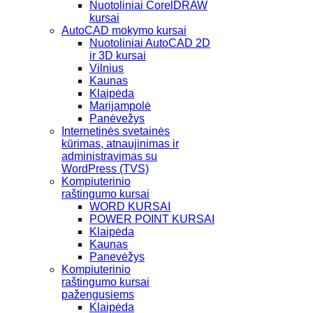
Nuotoliniai CorelDRAW
kursai
AutoCAD mokymo kursai
Nuotoliniai AutoCAD 2D
ir 3D kursai
Vilnius
Kaunas
Klaipėda
Marijampolė
Panėvežys
Internetinės svetainės
kūrimas, atnaujinimas ir
administravimas su
WordPress (TVS)
Kompiuterinio
raštingumo kursai
WORD KURSAI
POWER POINT KURSAI
Klaipėda
Kaunas
Panevėžys
Kompiuterinio
raštingumo kursai
pažengusiems
Klaipėda