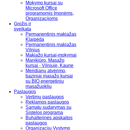
Mokymo kursai su
Microsoft Office
programomis Įmonėms,
Organizacijoms
Grožis ir
sveikata
Permanentinis makiažas
Klaipėda
Permanentinis makiažas
Vilnius
Makiažo kursai-mokymai
Manikiūro, Masažo
kursai - Vilniuje, Kaune
Meridianų atvėrimo,
baziniai masažo kursai
su BIO energetiniu
masažuokliu
Paslaugos
Vertimų paslaugos
Reklamos paslaugos
Sąmatų sudarymas su
Sistelos programa
Buhalterinės apskaitos
paslaugos
Organizacijų Vystymo