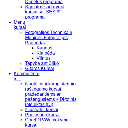
Dimetris programa
Sąmatos sudarymo
kursai su „SES 3“
programa
Menų
kursai
Fotografijos Technika ir
Meninės Fotografijos
Pagrindai
Kaunas
Klaipėda
Vilnius
Tapyba ant Šilko
Gitaros Kursai
Kompiuteriai
ir IT
Nuotoliniai kompiuterinio
raštingumo kursai
pradedantiems ar
pažengusiems + Dirbtinis
intelektas (DI)
Illiustrator kursai
Photoshop kursai
CorelDRAW mokymo
kursai