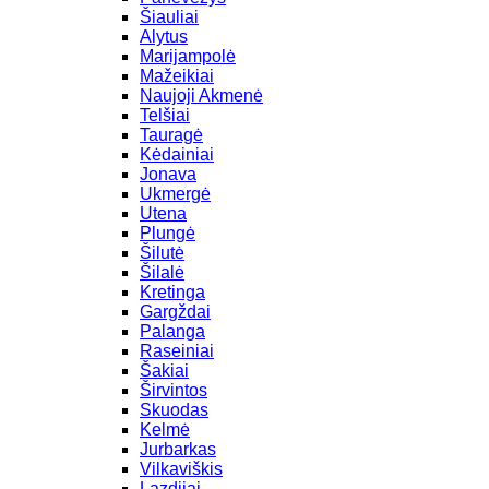
Šiauliai
Alytus
Marijampolė
Mažeikiai
Naujoji Akmenė
Telšiai
Tauragė
Kėdainiai
Jonava
Ukmergė
Utena
Plungė
Šilutė
Šilalė
Kretinga
Gargždai
Palanga
Raseiniai
Šakiai
Širvintos
Skuodas
Kelmė
Jurbarkas
Vilkaviškis
Lazdijai