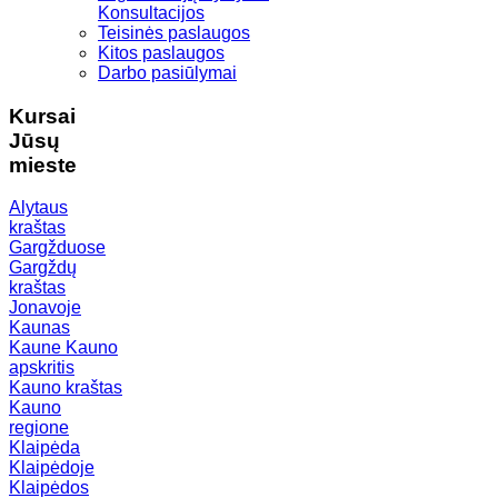
Konsultacijos
Teisinės paslaugos
Kitos paslaugos
Darbo pasiūlymai
Kursai
Jūsų
mieste
Alytaus
kraštas
Gargžduose
Gargždų
kraštas
Jonavoje
Kaunas
Kaune
Kauno
apskritis
Kauno kraštas
Kauno
regione
Klaipėda
Klaipėdoje
Klaipėdos