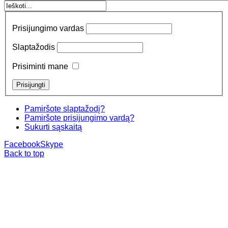
Prisijungimo vardas
Slaptažodis
Prisiminti mane
Pamiršote slaptažodį?
Pamiršote prisijungimo vardą?
Sukurti sąskaitą
Facebook
Skype
Back to top