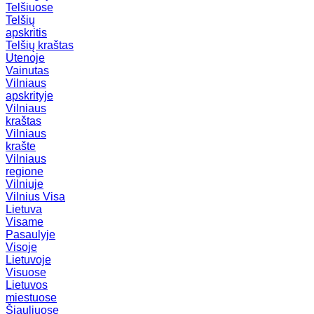
Telšiuose
Telšių
apskritis
Telšių kraštas
Utenoje
Vainutas
Vilniaus
apskrityje
Vilniaus
kraštas
Vilniaus
krašte
Vilniaus
regione
Vilniuje
Vilnius
Visa
Lietuva
Visame
Pasaulyje
Visoje
Lietuvoje
Visuose
Lietuvos
miestuose
Šiauliuose