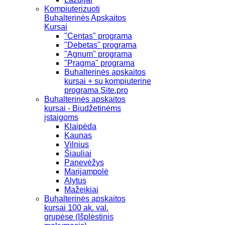
Kompiuterizuoti
Buhalterinės Apskaitos
Kursai
"Centas" programa
"Debetas" programa
"Agnum" programa
"Pragma" programa
Buhalterinės apskaitos
kursai + su kompiuterine
programa Site.pro
Buhalterinės apskaitos
kursai - Biudžetinėms
įstaigoms
Klaipėda
Kaunas
Vilnius
Šiauliai
Panevėžys
Marijampolė
Alytus
Mažeikiai
Buhalterinės apskaitos
kursai 100 ak. val.
grupėse (Išplėstinis