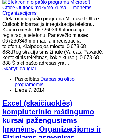
Elektroninio pašto programa Microsoft Office
Outlook.Informacija ir registracija telefonu,
Kauno mieste: 067260349Informacija ir
registracija telefonu, Panėvežio mieste:
067260349Informacija ir registracija
telefonu, Klaipėdojos mieste: 0 678 68
888.Registracija sms žinute (Vardas, Pavardė,
kontaktinis telefonas, kokie kursai): 0 678 68
888 Šis el.pašto adresas yra…
Skaityti daugiau ...
Paskelbtas
Darbas su ofiso
programomis
Liepa 7, 2014
Excel (skaičiuoklės)
kompiuterinio raštingumo
kursai pažengusiems
Įmonėms, Organizacijoms ir
Fiziniams asmenims