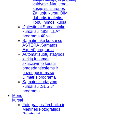
valdyme. Naujienos
susiję su Europos
Žaliuoju kursu. BIM
dabartis ir ateitis.
Tobulinimosi kursai.
Išplėstiniai Sąmatininkų
kursai su "SISTELA"
programa 40 val.
Sąmatininkų kursai su
ASTERA „Sąmatos
Expert“ programa
Automatizuotų statybos
kiekių ir sąmatų
skaičiavimo kursai
pradedantiesiems ir
pažengusiems su
Dimetris programa
Sąmatos sudarymo
kursai su „SES 3“
programa
Menų
kursai
Fotografijos Technika ir
Meninės Fotografijos
Pagrindai