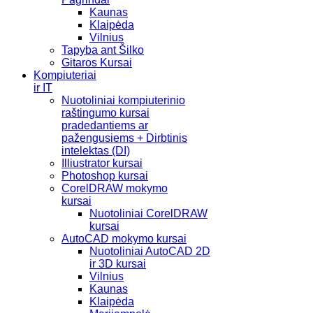
Kaunas
Klaipėda
Vilnius
Tapyba ant Šilko
Gitaros Kursai
Kompiuteriai
ir IT
Nuotoliniai kompiuterinio
raštingumo kursai
pradedantiems ar
pažengusiems + Dirbtinis
intelektas (DI)
Illiustrator kursai
Photoshop kursai
CorelDRAW mokymo
kursai
Nuotoliniai CorelDRAW
kursai
AutoCAD mokymo kursai
Nuotoliniai AutoCAD 2D
ir 3D kursai
Vilnius
Kaunas
Klaipėda