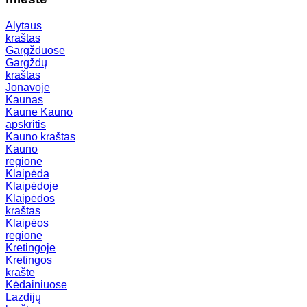
Alytaus
kraštas
Gargžduose
Gargždų
kraštas
Jonavoje
Kaunas
Kaune
Kauno
apskritis
Kauno kraštas
Kauno
regione
Klaipėda
Klaipėdoje
Klaipėdos
kraštas
Klaipėos
regione
Kretingoje
Kretingos
krašte
Kėdainiuose
Lazdijų