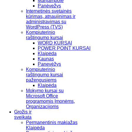
Marijampolė
Panėvežys
Internetinės svetainės
kūrimas, atnaujinimas ir
administravimas su
WordPress (TVS)
Kompiuterinio
raštingumo kursai
WORD KURSAI
POWER POINT KURSAI
Klaipėda
Kaunas
Panevėžys
Kompiuterinio
raštingumo kursai
pažengusiems
Klaipėda
Mokymo kursai su
Microsoft Office
programomis Įmonėms,
Organizacijoms
Grožis ir
sveikata
Permanentinis makiažas
Klaipėda