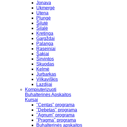
Jonava
Ukmergė
Utena
Plungė
Šilutė
Šilalė
Kretinga
Gargždai
Palanga
Raseiniai
Šakiai
Širvintos
Skuodas
Kelmė
Jurbarkas
Vilkaviškis
Lazdijai
Kompiuterizuoti
Buhalterinės Apskaitos
Kursai
"Centas" programa
"Debetas" programa
"Agnum" programa
"Pragma" programa
Buhalterinės apskaitos