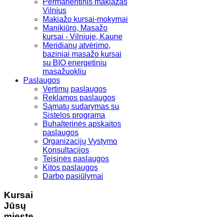
Permanentinis makiažas
Vilnius
Makiažo kursai-mokymai
Manikiūro, Masažo
kursai - Vilniuje, Kaune
Meridianų atvėrimo,
baziniai masažo kursai
su BIO energetiniu
masažuokliu
Paslaugos
Vertimų paslaugos
Reklamos paslaugos
Sąmatų sudarymas su
Sistelos programa
Buhalterinės apskaitos
paslaugos
Organizacijų Vystymo
Konsultacijos
Teisinės paslaugos
Kitos paslaugos
Darbo pasiūlymai
Kursai
Jūsų
mieste