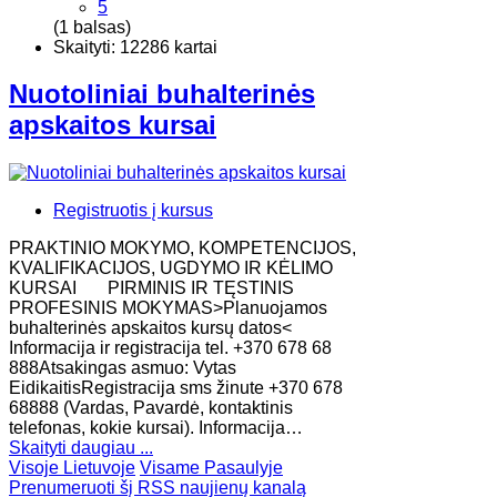
5
(1 balsas)
Skaityti: 12286 kartai
Nuotoliniai buhalterinės
apskaitos kursai
Registruotis į kursus
PRAKTINIO MOKYMO, KOMPETENCIJOS,
KVALIFIKACIJOS, UGDYMO IR KĖLIMO
KURSAI PIRMINIS IR TĘSTINIS
PROFESINIS MOKYMAS>Planuojamos
buhalterinės apskaitos kursų datos<
Informacija ir registracija tel. +370 678 68
888Atsakingas asmuo: Vytas
EidikaitisRegistracija sms žinute +370 678
68888 (Vardas, Pavardė, kontaktinis
telefonas, kokie kursai). Informacija…
Skaityti daugiau ...
Visoje Lietuvoje
Visame Pasaulyje
Prenumeruoti šį RSS naujienų kanalą