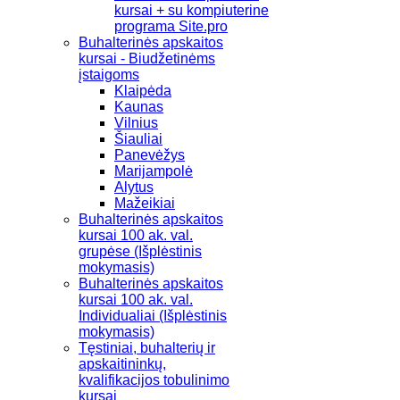
kursai + su kompiuterine
programa Site.pro
Buhalterinės apskaitos
kursai - Biudžetinėms
įstaigoms
Klaipėda
Kaunas
Vilnius
Šiauliai
Panevėžys
Marijampolė
Alytus
Mažeikiai
Buhalterinės apskaitos
kursai 100 ak. val.
grupėse (Išplėstinis
mokymasis)
Buhalterinės apskaitos
kursai 100 ak. val.
Individualiai (Išplėstinis
mokymasis)
Tęstiniai, buhalterių ir
apskaitininkų,
kvalifikacijos tobulinimo
kursai