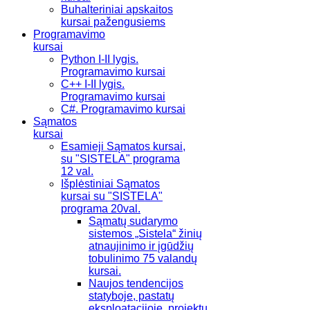
Buhalteriniai apskaitos
kursai pažengusiems
Programavimo
kursai
Python I-II lygis.
Programavimo kursai
C++ I-II lygis.
Programavimo kursai
C#. Programavimo kursai
Sąmatos
kursai
Esamieji Sąmatos kursai,
su "SISTELA" programa
12 val.
Išplėstiniai Sąmatos
kursai su "SISTELA"
programa 20val.
Sąmatų sudarymo
sistemos „Sistela“ žinių
atnaujinimo ir įgūdžių
tobulinimo 75 valandų
kursai.
Naujos tendencijos
statyboje, pastatų
eksploatacijoje, projektų