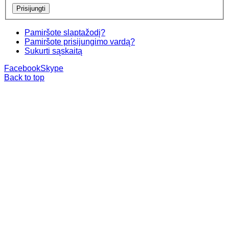
Pamiršote slaptažodį?
Pamiršote prisijungimo vardą?
Sukurti sąskaitą
Facebook
Skype
Back to top