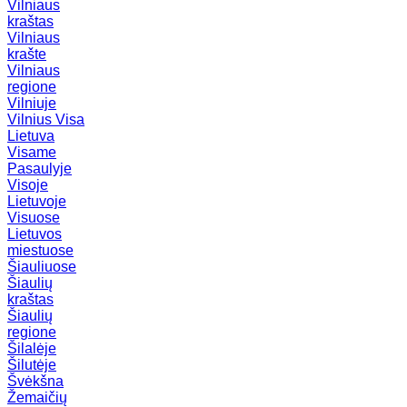
Vilniaus
kraštas
Vilniaus
krašte
Vilniaus
regione
Vilniuje
Vilnius
Visa
Lietuva
Visame
Pasaulyje
Visoje
Lietuvoje
Visuose
Lietuvos
miestuose
Šiauliuose
Šiaulių
kraštas
Šiaulių
regione
Šilalėje
Šilutėje
Švėkšna
Žemaičių