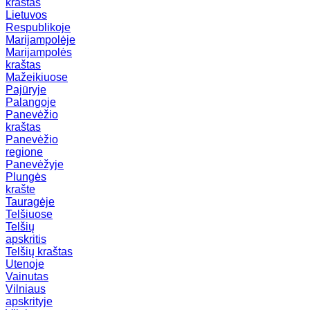
kraštas
Lietuvos
Respublikoje
Marijampolėje
Marijampolės
kraštas
Mažeikiuose
Pajūryje
Palangoje
Panevėžio
kraštas
Panevėžio
regione
Panevėžyje
Plungės
krašte
Tauragėje
Telšiuose
Telšių
apskritis
Telšių kraštas
Utenoje
Vainutas
Vilniaus
apskrityje