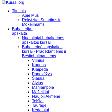
Titulinis
Apie Mus
Rekvizitai Sutartims ir
Mokėjimams
Buhalterija-
apskaita
Nuotoliniai buhalterinės
apskaitos kursai
Buhalterinės apskaitos
kursai - Pradedantiems ir
Besitobulinantiems
Vilnius
Kaunas
Klaipėda
Panevėžys
Šiauliai
Alytus
Marijampolė
Mažeikiai
Naujoji Akmenė
Telšiai
Tauragė
Kėdainiai