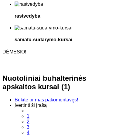
rastvedyba
samatu-sudarymo-kursai
DĖMESIO!
Nuotoliniai buhalterinės
apskaitos kursai (1)
Būkite pirmas pakomentavęs!
Įvertinti šį įrašą
1
2
3
4