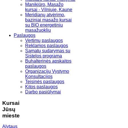
Manikiūro, Masažo
kursai - Vilniuje, Kaune
Meridianų atvėrimo,
baziniai masažo kursai
su BIO energetiniu
masažuokliu
Paslaugos
Vertimų paslaugos
Reklamos paslaugos
Sąmatų sudarymas su
Sistelos programa
Buhalterinės apskaitos
paslaugos
Organizacijų Vystymo
Konsultacijos
Teisinės paslaugos
Kitos paslaugos
Darbo pasiūlymai
Kursai
Jūsų
mieste
Alytaus