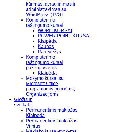
kūrimas, atnaujinimas ir
administravimas su
WordPress (TVS)
Kompiuterinio
raštingumo kursai
WORD KURSAI
POWER POINT KURSAI
Klaipėda
Kaunas
Panevėžys
Kompiuterinio
raštingumo kursai
pažengusiems
Klaipėda
Mokymo kursai su
Microsoft Office
programomis Įmonėms,
Organizacijoms
Grožis ir
sveikata
Permanentinis makiažas
Klaipėda
Permanentinis makiažas
Vilnius
Makiažo kursai-mokymai