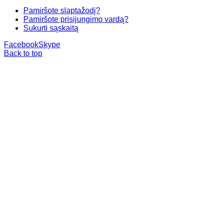
Pamiršote slaptažodį?
Pamiršote prisijungimo vardą?
Sukurti sąskaitą
Facebook
Skype
Back to top