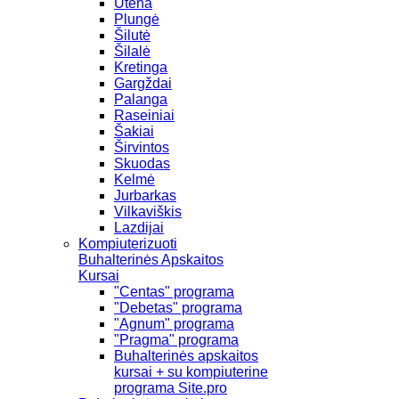
Utena
Plungė
Šilutė
Šilalė
Kretinga
Gargždai
Palanga
Raseiniai
Šakiai
Širvintos
Skuodas
Kelmė
Jurbarkas
Vilkaviškis
Lazdijai
Kompiuterizuoti
Buhalterinės Apskaitos
Kursai
"Centas" programa
"Debetas" programa
"Agnum" programa
"Pragma" programa
Buhalterinės apskaitos
kursai + su kompiuterine
programa Site.pro