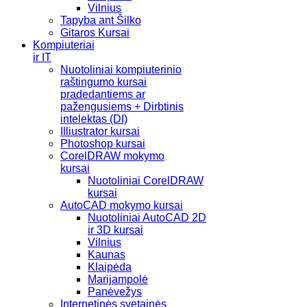
Vilnius
Tapyba ant Šilko
Gitaros Kursai
Kompiuteriai
ir IT
Nuotoliniai kompiuterinio
raštingumo kursai
pradedantiems ar
pažengusiems + Dirbtinis
intelektas (DI)
Illiustrator kursai
Photoshop kursai
CorelDRAW mokymo
kursai
Nuotoliniai CorelDRAW
kursai
AutoCAD mokymo kursai
Nuotoliniai AutoCAD 2D
ir 3D kursai
Vilnius
Kaunas
Klaipėda
Marijampolė
Panėvežys
Internetinės svetainės