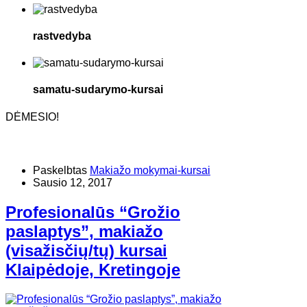
rastvedyba
samatu-sudarymo-kursai
DĖMESIO!
Paskelbtas
Makiažo mokymai-kursai
Sausio 12, 2017
Profesionalūs “Grožio
paslaptys”, makiažo
(visažisčių/tų) kursai
Klaipėdoje, Kretingoje