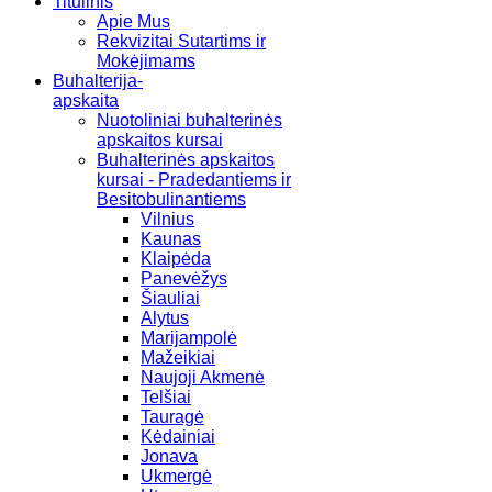
Titulinis
Apie Mus
Rekvizitai Sutartims ir
Mokėjimams
Buhalterija-
apskaita
Nuotoliniai buhalterinės
apskaitos kursai
Buhalterinės apskaitos
kursai - Pradedantiems ir
Besitobulinantiems
Vilnius
Kaunas
Klaipėda
Panevėžys
Šiauliai
Alytus
Marijampolė
Mažeikiai
Naujoji Akmenė
Telšiai
Tauragė
Kėdainiai
Jonava
Ukmergė