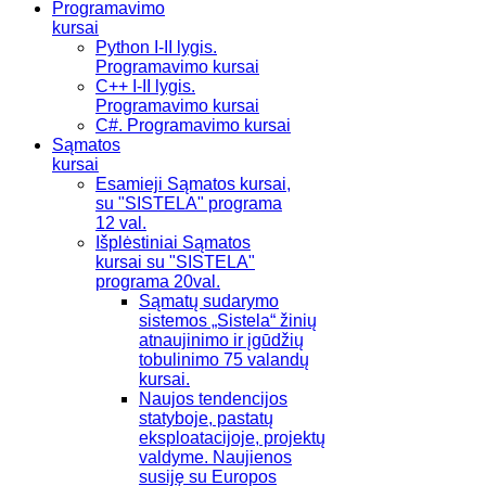
Programavimo
kursai
Python I-II lygis.
Programavimo kursai
C++ I-II lygis.
Programavimo kursai
C#. Programavimo kursai
Sąmatos
kursai
Esamieji Sąmatos kursai,
su "SISTELA" programa
12 val.
Išplėstiniai Sąmatos
kursai su "SISTELA"
programa 20val.
Sąmatų sudarymo
sistemos „Sistela“ žinių
atnaujinimo ir įgūdžių
tobulinimo 75 valandų
kursai.
Naujos tendencijos
statyboje, pastatų
eksploatacijoje, projektų
valdyme. Naujienos
susiję su Europos