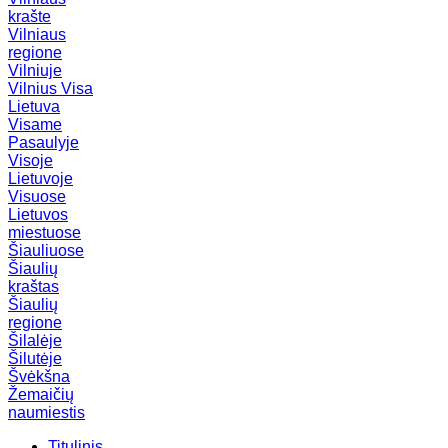
krašte
Vilniaus
regione
Vilniuje
Vilnius
Visa
Lietuva
Visame
Pasaulyje
Visoje
Lietuvoje
Visuose
Lietuvos
miestuose
Šiauliuose
Šiaulių
kraštas
Šiaulių
regione
Šilalėje
Šilutėje
Švėkšna
Žemaičių
naumiestis
Titulinis