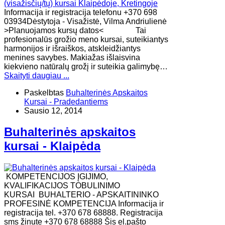
Informacija ir registracija telefonu +370 698
03934Dėstytoja - Visažistė, Vilma Andriulienė
>Planuojamos kursų datos< Tai
profesionalūs grožio meno kursai, suteikiantys
harmonijos ir išraiškos, atskleidžiantys
menines savybes. Makiažas išlaisvina
kiekvieno natūralų grožį ir suteikia galimybę…
Skaityti daugiau ...
Paskelbtas
Buhalterinės Apskaitos
Kursai - Pradedantiems
Sausio 12, 2014
Buhalterinės apskaitos
kursai - Klaipėda
KOMPETENCIJOS ĮGIJIMO,
KVALIFIKACIJOS TOBULINIMO
KURSAI BUHALTERIO - APSKAITININKO
PROFESINĖ KOMPETENCIJA Informacija ir
registracija tel. +370 678 68888. Registracija
sms žinute +370 678 68888 Šis el.pašto