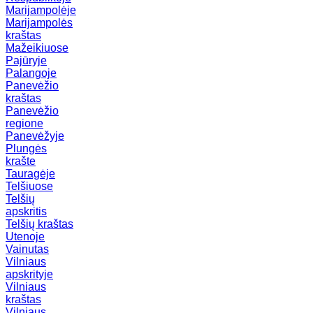
Marijampolėje
Marijampolės
kraštas
Mažeikiuose
Pajūryje
Palangoje
Panevėžio
kraštas
Panevėžio
regione
Panevėžyje
Plungės
krašte
Tauragėje
Telšiuose
Telšių
apskritis
Telšių kraštas
Utenoje
Vainutas
Vilniaus
apskrityje
Vilniaus
kraštas
Vilniaus