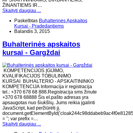
ŽINANTIEMS IR…
Skaityti daugiau ...
Paskelbtas
Buhalterinės Apskaitos
Kursai - Pradedantiems
Balandis 3, 2015
Buhalterinės apskaitos
kursai - Gargždai
KOMPETENCIJOS ĮGIJIMO,
KVALIFIKACIJOS TOBULINIMO
KURSAI BUHALTERIO - APSKAITININKO
KOMPETENCIJA Informacija ir registracija
tel.: +370 678 68 888.Registracija sms žinute
+370 678 68888 Šis el.pašto adresas yra
apsaugotas nuo šiukšlių. Jums reikia įgalinti
JavaScript, kad peržiūrėti jį.
document.getElementById('cloak244c98ddabeb9ac4f0e81285
= ''; var prefix =…
Skaityti daugiau ...