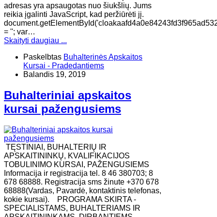
adresas yra apsaugotas nuo šiukšlių. Jums
reikia įgalinti JavaScript, kad peržiūrėti jį.
document.getElementById('cloakaafd4a0e84243fd3f965ad53
= ''; var…
Skaityti daugiau ...
Paskelbtas
Buhalterinės Apskaitos
Kursai - Pradedantiems
Balandis 19, 2019
Buhalteriniai apskaitos
kursai pažengusiems
TĘSTINIAI, BUHALTERIŲ IR
APSKAITININKŲ, KVALIFIKACIJOS
TOBULINIMO KURSAI, PAŽENGUSIEMS
Informacija ir registracija tel. 8 46 380703; 8
678 68888. Registracija sms žinute +370 678
68888(Vardas, Pavardė, kontaktinis telefonas,
kokie kursai). ​PROGRAMA SKIRTA -
SPECIALISTAMS, BUHALTERIAMS IR
APSKAITININKAMS, DIRBANTIEMS,