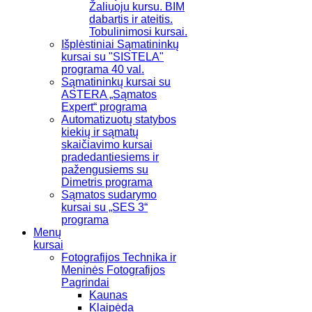
Žaliuoju kursu. BIM
dabartis ir ateitis.
Tobulinimosi kursai.
Išplėstiniai Sąmatininkų
kursai su "SISTELA"
programa 40 val.
Sąmatininkų kursai su
ASTERA „Sąmatos
Expert“ programa
Automatizuotų statybos
kiekių ir sąmatų
skaičiavimo kursai
pradedantiesiems ir
pažengusiems su
Dimetris programa
Sąmatos sudarymo
kursai su „SES 3“
programa
Menų
kursai
Fotografijos Technika ir
Meninės Fotografijos
Pagrindai
Kaunas
Klaipėda