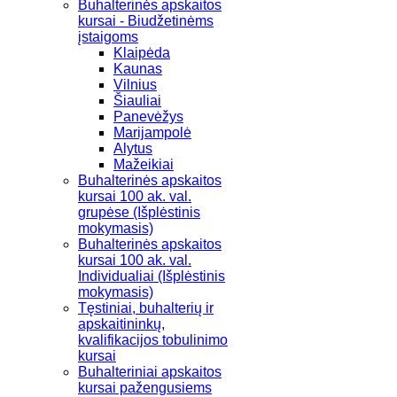
Buhalterinės apskaitos
kursai - Biudžetinėms
įstaigoms
Klaipėda
Kaunas
Vilnius
Šiauliai
Panevėžys
Marijampolė
Alytus
Mažeikiai
Buhalterinės apskaitos
kursai 100 ak. val.
grupėse (Išplėstinis
mokymasis)
Buhalterinės apskaitos
kursai 100 ak. val.
Individualiai (Išplėstinis
mokymasis)
Tęstiniai, buhalterių ir
apskaitininkų,
kvalifikacijos tobulinimo
kursai
Buhalteriniai apskaitos
kursai pažengusiems