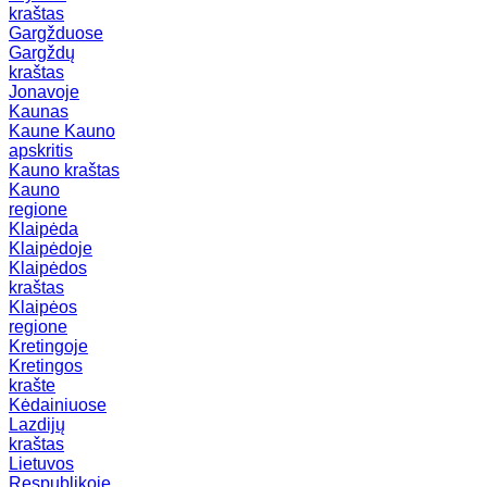
kraštas
Gargžduose
Gargždų
kraštas
Jonavoje
Kaunas
Kaune
Kauno
apskritis
Kauno kraštas
Kauno
regione
Klaipėda
Klaipėdoje
Klaipėdos
kraštas
Klaipėos
regione
Kretingoje
Kretingos
krašte
Kėdainiuose
Lazdijų
kraštas
Lietuvos
Respublikoje