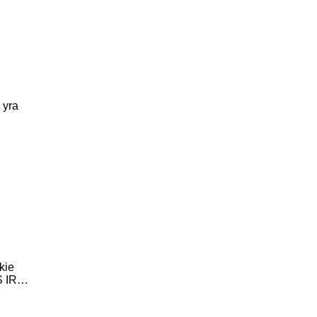
 yra
kie
S IR…