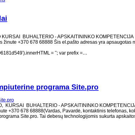
dai
O KURSAI BUHALTERIO - APSKAITININKO KOMPETENCIJA
 sms žinute +370 678 68888 Šis el.pašto adresas yra apsaugotas 
81d549').innerHTML = ''; var prefix =…
mpiuterine programa Site.pro
MO, KURSAI BUHALTERIO - APSKAITININKO KOMPETENCIJ
žinute +370 678 68888(Vardas, Pavardė, kontaktinis telefonas, ko
programa Site.pro. Tai debesų technologijomis sukurta apskaito