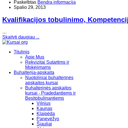
Paskelbtas
Bendra informacija
Spalio 29, 2013
Kvalifikacijos tobulinimo, Kompetenci
…
Skaityti daugiau ...
Titulinis
Apie Mus
Rekvizitai Sutartims ir
Mokėjimams
Buhalterija-apskaita
Nuotoliniai buhalterinės
apskaitos kursai
Buhalterinės apskaitos
kursai - Pradedantiems ir
Besitobulinantiems
Vilnius
Kaunas
Klaipėda
Panevėžys
Šiauliai