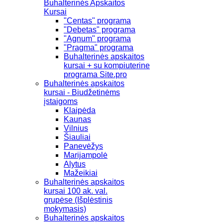
Buhalterinės Apskaitos
Kursai
"Centas" programa
"Debetas" programa
"Agnum" programa
"Pragma" programa
Buhalterinės apskaitos
kursai + su kompiuterine
programa Site.pro
Buhalterinės apskaitos
kursai - Biudžetinėms
įstaigoms
Klaipėda
Kaunas
Vilnius
Šiauliai
Panevėžys
Marijampolė
Alytus
Mažeikiai
Buhalterinės apskaitos
kursai 100 ak. val.
grupėse (Išplėstinis
mokymasis)
Buhalterinės apskaitos