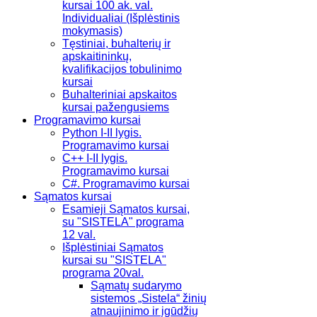
kursai 100 ak. val.
Individualiai (Išplėstinis
mokymasis)
Tęstiniai, buhalterių ir
apskaitininkų,
kvalifikacijos tobulinimo
kursai
Buhalteriniai apskaitos
kursai pažengusiems
Programavimo kursai
Python I-II lygis.
Programavimo kursai
C++ I-II lygis.
Programavimo kursai
C#. Programavimo kursai
Sąmatos kursai
Esamieji Sąmatos kursai,
su "SISTELA" programa
12 val.
Išplėstiniai Sąmatos
kursai su "SISTELA"
programa 20val.
Sąmatų sudarymo
sistemos „Sistela“ žinių
atnaujinimo ir įgūdžių