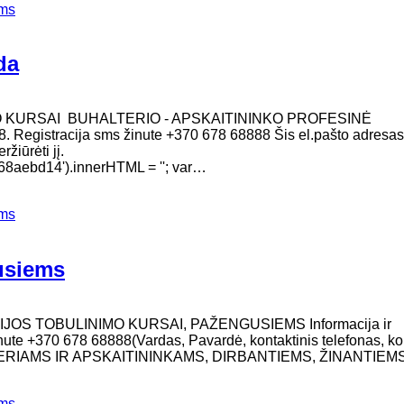
ems
da
O KURSAI BUHALTERIO - APSKAITININKO PROFESINĖ
. Registracija sms žinute +370 678 68888 Šis el.pašto adresas
žiūrėti jį.
8aebd14').innerHTML = ''; var…
ems
gusiems
IJOS TOBULINIMO KURSAI, PAŽENGUSIEMS Informacija ir
inute +370 678 68888(Vardas, Pavardė, kontaktinis telefonas, ko
TERIAMS IR APSKAITININKAMS, DIRBANTIEMS, ŽINANTIEM
ems