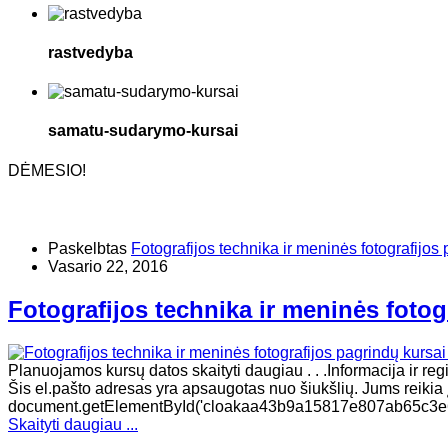
rastvedyba
samatu-sudarymo-kursai
DĖMESIO!
Paskelbtas
Fotografijos technika ir meninės fotografijos 
Vasario 22, 2016
Fotografijos technika ir meninės fotog
Planuojamos kursų datos skaityti daugiau . . .Informacija ir re
Šis el.pašto adresas yra apsaugotas nuo šiukšlių. Jums reikia įg
document.getElementById('cloakaa43b9a15817e807ab65c3e68d
Skaityti daugiau ...