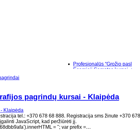
Profesionalūs “Grožio paslaptys”, m
Esamieji Sąmatos kursai, su "SIST
Baziniai individualūs permanentini
pagrindai
“Savęs pažinimo”, makiažo kursai K
rafijos pagrindų kursai - Klaipėda
gistracija tel.: +370 678 68 888. Registracija sms žinute +370 6
alinti JavaScript, kad peržiūrėti jį.
bb9afa').innerHTML = ''; var prefix =…