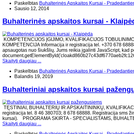
Paskelbtas
Buhalterinės Apskaitos Kursai - Pradedanti
Sausio 12, 2014
Buhalterinės apskaitos kursai - Klaipė
KOMPETENCIJOS ĮGIJIMO, KVALIFIKACIJOS TOBULINIM
KOMPETENCIJA Informacija ir registracija tel. +370 678 68888
apsaugotas nuo šiukšlių. Jums reikia įgalinti JavaScript, kad per
document.getElementById('cloakd860b27c43df6770aeb2fc126
Skaityti daugiau ...
Paskelbtas
Buhalterinės Apskaitos Kursai - Pradedanti
Balandis 19, 2019
Buhalteriniai apskaitos kursai pažen
TĘSTINIAI, BUHALTERIŲ IR APSKAITININKŲ, KVALIFIKAC
registracija tel. 8 46 380703; 8 678 68888. Registracija sms ž
kursai). ​PROGRAMA SKIRTA - SPECIALISTAMS, BUHAL
Skaityti daugiau ...
Paskelbtas
Buhalterinės Apskaitos Kursai - Pradedanti