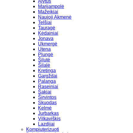
Alytus
Marijampolė
Mažeikiai
Naujoji Akmenė
Telšiai
Tauragė
Kėdainiai
Jonava
Ukmergė
Utena
Plungė
Šilutė
Šilalė
Kretinga
Gargždai
Palanga
Raseiniai
Šakiai
Širvintos
Skuodas
Kelmė
Jurbarkas
Vilkaviškis
Lazdijai
Kompiuterizuoti