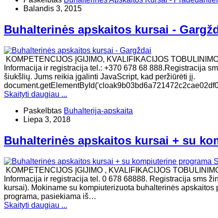
Balandis 3, 2015
Buhalterinės apskaitos kursai - Gargž
KOMPETENCIJOS ĮGIJIMO, KVALIFIKACIJOS TOBULINIM
Informacija ir registracija tel.: +370 678 68 888.Registracija
šiukšlių. Jums reikia įgalinti JavaScript, kad peržiūrėti jį.
document.getElementById('cloak9b03bd6a721472c2cae02df061
Skaityti daugiau ...
Paskelbtas
Buhalterija-apskaita
Liepa 3, 2018
Buhalterinės apskaitos kursai + su ko
KOMPETENCIJOS ĮGIJIMO , KVALIFIKACIJOS TOBULINI
Informacija ir registracija tel. 0 678 68888. Registracija sms 
kursai). Mokiname su kompiuterizuota buhalterinės apskaitos 
programa, pasiekiama iš…
Skaityti daugiau ...