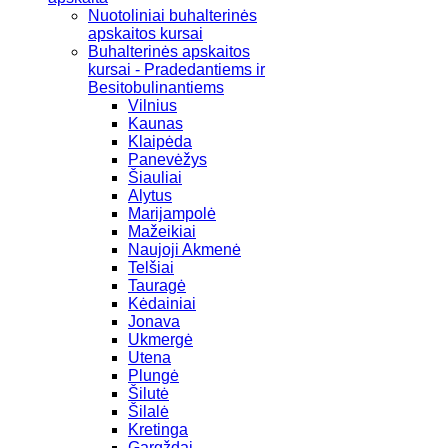
Nuotoliniai buhalterinės
apskaitos kursai
Buhalterinės apskaitos
kursai - Pradedantiems ir
Besitobulinantiems
Vilnius
Kaunas
Klaipėda
Panevėžys
Šiauliai
Alytus
Marijampolė
Mažeikiai
Naujoji Akmenė
Telšiai
Tauragė
Kėdainiai
Jonava
Ukmergė
Utena
Plungė
Šilutė
Šilalė
Kretinga
Gargždai