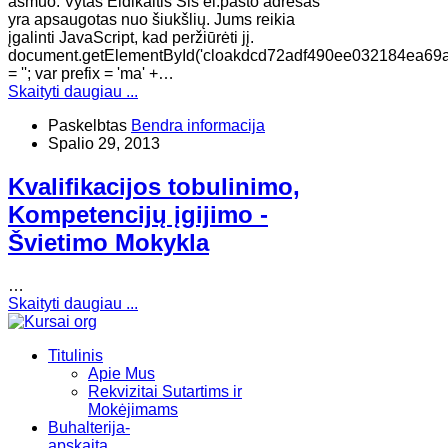
asmuo: Vytas Eidikaitis Šis el.pašto adresas
yra apsaugotas nuo šiukšlių. Jums reikia
įgalinti JavaScript, kad peržiūrėti jį.
document.getElementById('cloakdcd72adf490ee032184ea69
= ''; var prefix = 'ma' +…
Skaityti daugiau ...
Paskelbtas
Bendra informacija
Spalio 29, 2013
Kvalifikacijos tobulinimo,
Kompetencijų įgijimo -
Švietimo Mokykla
…
Skaityti daugiau ...
Titulinis
Apie Mus
Rekvizitai Sutartims ir
Mokėjimams
Buhalterija-
apskaita