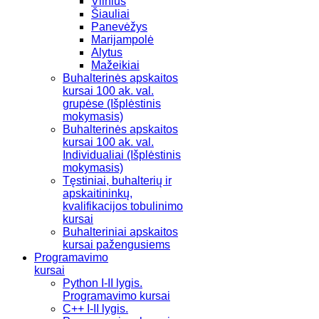
Vilnius
Šiauliai
Panevėžys
Marijampolė
Alytus
Mažeikiai
Buhalterinės apskaitos
kursai 100 ak. val.
grupėse (Išplėstinis
mokymasis)
Buhalterinės apskaitos
kursai 100 ak. val.
Individualiai (Išplėstinis
mokymasis)
Tęstiniai, buhalterių ir
apskaitininkų,
kvalifikacijos tobulinimo
kursai
Buhalteriniai apskaitos
kursai pažengusiems
Programavimo
kursai
Python I-II lygis.
Programavimo kursai
C++ I-II lygis.