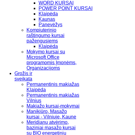
WORD KURSAI
POWER POINT KURSAI
Klaipėda
Kaunas
Panevėžys
Kompiuterinio
raštingumo kursai
pažengusiems
Klaipėda
Mokymo kursai su
Microsoft Office
programomis Įmonėms,
Organizacijoms
Grožis ir
sveikata
Permanentinis makiažas
Klaipėda
Permanentinis makiažas
Vilnius
Makiažo kursai-mokymai
Manikiūro, Masažo
kursai - Vilniuje, Kaune
Meridianų atvėrimo,
baziniai masažo kursai
su BIO energetiniu