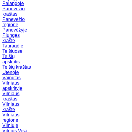
Palangoje
Panevėžio
kraštas
Panevėžio
regione
Panevėžyje
Plungės
krašte
Tauragėje
Telšiuose
Telšių
apskritis
Telšių kraštas
Utenoje
Vainutas
Vilniaus
apskrityje
Vilniaus
kraštas
Vilniaus
krašte
Vilniaus
regione
Vilniuje
Vilnius
Visa