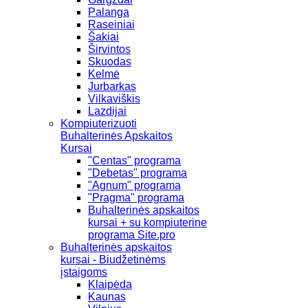
Palanga
Raseiniai
Šakiai
Širvintos
Skuodas
Kelmė
Jurbarkas
Vilkaviškis
Lazdijai
Kompiuterizuoti
Buhalterinės Apskaitos
Kursai
"Centas" programa
"Debetas" programa
"Agnum" programa
"Pragma" programa
Buhalterinės apskaitos
kursai + su kompiuterine
programa Site.pro
Buhalterinės apskaitos
kursai - Biudžetinėms
įstaigoms
Klaipėda
Kaunas