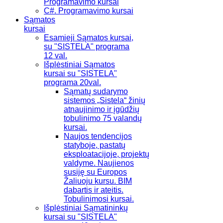
Programavimo kursai
C#. Programavimo kursai
Sąmatos
kursai
Esamieji Sąmatos kursai,
su "SISTELA" programa
12 val.
Išplėstiniai Sąmatos
kursai su "SISTELA"
programa 20val.
Sąmatų sudarymo
sistemos „Sistela“ žinių
atnaujinimo ir įgūdžių
tobulinimo 75 valandų
kursai.
Naujos tendencijos
statyboje, pastatų
eksploatacijoje, projektų
valdyme. Naujienos
susiję su Europos
Žaliuoju kursu. BIM
dabartis ir ateitis.
Tobulinimosi kursai.
Išplėstiniai Sąmatininkų
kursai su "SISTELA"