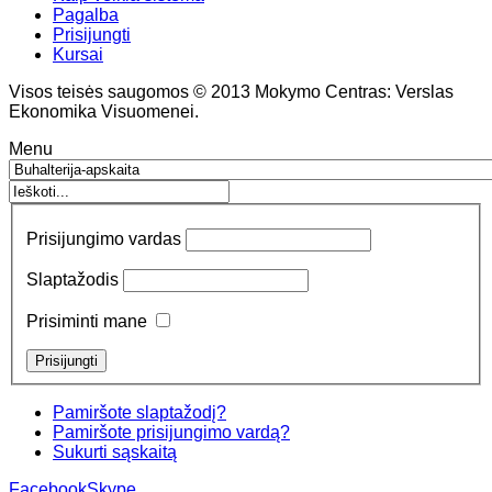
Pagalba
Prisijungti
Kursai
Visos teisės saugomos © 2013 Mokymo Centras: Verslas
Ekonomika Visuomenei.
Menu
Prisijungimo vardas
Slaptažodis
Prisiminti mane
Pamiršote slaptažodį?
Pamiršote prisijungimo vardą?
Sukurti sąskaitą
Facebook
Skype