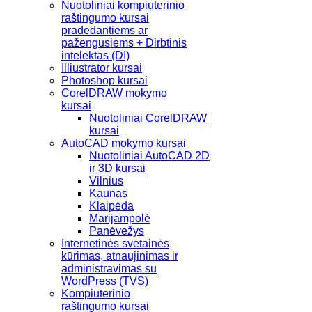
Nuotoliniai kompiuterinio
raštingumo kursai
pradedantiems ar
pažengusiems + Dirbtinis
intelektas (DI)
Illiustrator kursai
Photoshop kursai
CorelDRAW mokymo
kursai
Nuotoliniai CorelDRAW
kursai
AutoCAD mokymo kursai
Nuotoliniai AutoCAD 2D
ir 3D kursai
Vilnius
Kaunas
Klaipėda
Marijampolė
Panėvežys
Internetinės svetainės
kūrimas, atnaujinimas ir
administravimas su
WordPress (TVS)
Kompiuterinio
raštingumo kursai