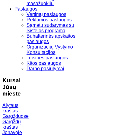
masažuokliu
Paslaugos
Vertimų paslaugos
Reklamos paslaugos
Sąmatų sudarymas su
Sistelos programa
Buhalterinės apskaitos
paslaugos
Organizacijų Vystymo
Konsultacijos
Teisinės paslaugos
Kitos paslaugos
Darbo pasiūlymai
Kursai
Jūsų
mieste
Alytaus
kraštas
Gargžduose
Gargždų
kraštas
Jonavoje