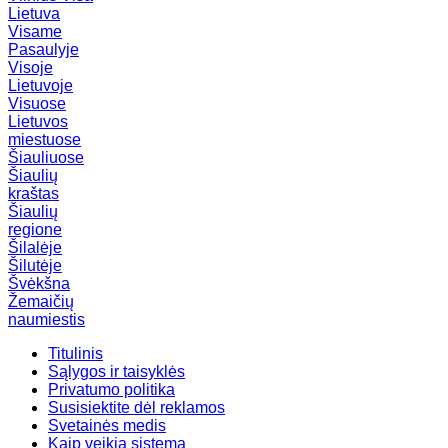
Lietuva
Visame
Pasaulyje
Visoje
Lietuvoje
Visuose
Lietuvos
miestuose
Šiauliuose
Šiaulių
kraštas
Šiaulių
regione
Šilalėje
Šilutėje
Švėkšna
Žemaičių
naumiestis
Titulinis
Sąlygos ir taisyklės
Privatumo politika
Susisiektite dėl reklamos
Svetainės medis
Kaip veikia sistema