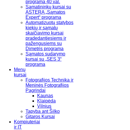
programa 40 val.
Sąmatininkų kursai su
ASTERA „Sąmatos
Expert“ programa
Automatizuotų statybos
kiekių ir sąmatų
skaičiavimo kursai
pradedantiesiems ir
pažengusiems su
Dimetris programa
Sąmatos sudarymo
kursai su „SES 3“
programa
Menų
kursai
Fotografijos Technika ir
Meninės Fotografijos
Pagrindai
Kaunas
Klaipėda
Vilnius
Tapyba ant Šilko
Gitaros Kursai
Kompiuteriai
ir IT