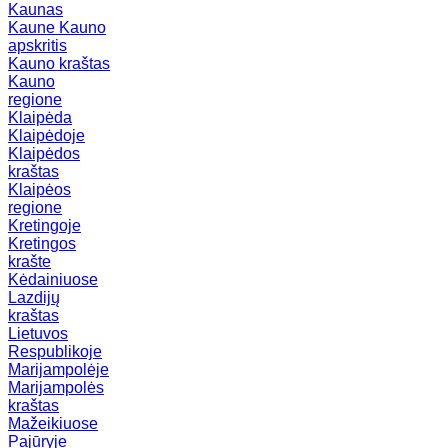
Kaunas
Kaune
Kauno
apskritis
Kauno kraštas
Kauno
regione
Klaipėda
Klaipėdoje
Klaipėdos
kraštas
Klaipėos
regione
Kretingoje
Kretingos
krašte
Kėdainiuose
Lazdijų
kraštas
Lietuvos
Respublikoje
Marijampolėje
Marijampolės
kraštas
Mažeikiuose
Pajūryje