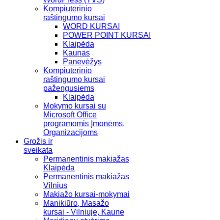
Kompiuterinio
raštingumo kursai
WORD KURSAI
POWER POINT KURSAI
Klaipėda
Kaunas
Panevėžys
Kompiuterinio
raštingumo kursai
pažengusiems
Klaipėda
Mokymo kursai su
Microsoft Office
programomis Įmonėms,
Organizacijoms
Grožis ir
sveikata
Permanentinis makiažas
Klaipėda
Permanentinis makiažas
Vilnius
Makiažo kursai-mokymai
Manikiūro, Masažo
kursai - Vilniuje, Kaune