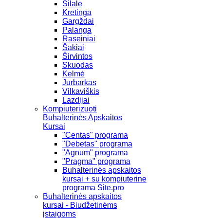
Šilalė
Kretinga
Gargždai
Palanga
Raseiniai
Šakiai
Širvintos
Skuodas
Kelmė
Jurbarkas
Vilkaviškis
Lazdijai
Kompiuterizuoti
Buhalterinės Apskaitos
Kursai
"Centas" programa
"Debetas" programa
"Agnum" programa
"Pragma" programa
Buhalterinės apskaitos
kursai + su kompiuterine
programa Site.pro
Buhalterinės apskaitos
kursai - Biudžetinėms
įstaigoms