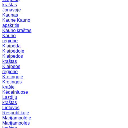
kraštas
Jonavoje
Kaunas
Kaune
Kauno
apskritis
Kauno kraštas
Kauno
regione
Klaipėda
Klaipėdoje
Klaipėdos
kraštas
Klaipėos
regione
Kretingoje
Kretingos
krašte
Kėdainiuose
Lazdijų
kraštas
Lietuvos
Respublikoje
Marijampolėje
Marijampolės