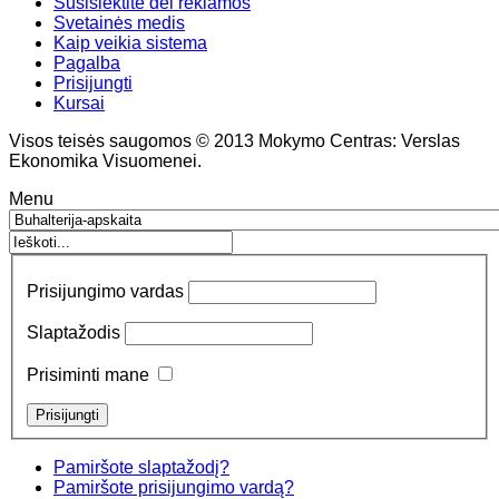
Susisiektite dėl reklamos
Svetainės medis
Kaip veikia sistema
Pagalba
Prisijungti
Kursai
Visos teisės saugomos © 2013 Mokymo Centras: Verslas
Ekonomika Visuomenei.
Menu
Prisijungimo vardas
Slaptažodis
Prisiminti mane
Pamiršote slaptažodį?
Pamiršote prisijungimo vardą?