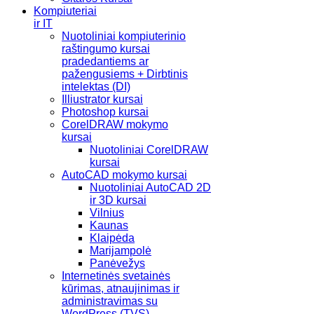
Kompiuteriai
ir IT
Nuotoliniai kompiuterinio
raštingumo kursai
pradedantiems ar
pažengusiems + Dirbtinis
intelektas (DI)
Illiustrator kursai
Photoshop kursai
CorelDRAW mokymo
kursai
Nuotoliniai CorelDRAW
kursai
AutoCAD mokymo kursai
Nuotoliniai AutoCAD 2D
ir 3D kursai
Vilnius
Kaunas
Klaipėda
Marijampolė
Panėvežys
Internetinės svetainės
kūrimas, atnaujinimas ir
administravimas su
WordPress (TVS)