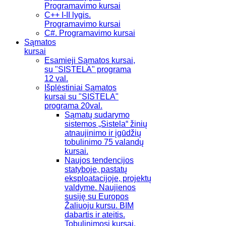
Programavimo kursai
C++ I-II lygis.
Programavimo kursai
C#. Programavimo kursai
Sąmatos
kursai
Esamieji Sąmatos kursai,
su "SISTELA" programa
12 val.
Išplėstiniai Sąmatos
kursai su "SISTELA"
programa 20val.
Sąmatų sudarymo
sistemos „Sistela“ žinių
atnaujinimo ir įgūdžių
tobulinimo 75 valandų
kursai.
Naujos tendencijos
statyboje, pastatų
eksploatacijoje, projektų
valdyme. Naujienos
susiję su Europos
Žaliuoju kursu. BIM
dabartis ir ateitis.
Tobulinimosi kursai.