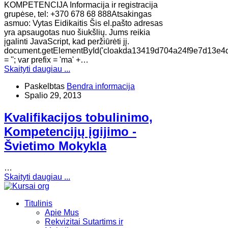
KOMPETENCIJA Informacija ir registracija
grupėse, tel: +370 678 68 888Atsakingas
asmuo: Vytas Eidikaitis Šis el.pašto adresas
yra apsaugotas nuo šiukšlių. Jums reikia
įgalinti JavaScript, kad peržiūrėti jį.
document.getElementById('cloakda13419d704a24f9e7d13e4d
= ''; var prefix = 'ma' +…
Skaityti daugiau ...
Paskelbtas
Bendra informacija
Spalio 29, 2013
Kvalifikacijos tobulinimo,
Kompetencijų įgijimo -
Švietimo Mokykla
…
Skaityti daugiau ...
Titulinis
Apie Mus
Rekvizitai Sutartims ir