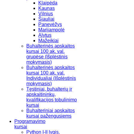
Klaipėda
Kaunas
Vilnius
Šiauliai
Panevėžys
Marijampolė
Alytus
Mažeikiai
Buhalterinės apskaitos
kursai 100 ak. val.
grupėse (Išplėstinis
mokymasis)
Buhalterinės apskaitos
kursai 100 ak. val.
Individualiai (Išplėstinis
mokymasis)
Tęstiniai, buhalterių ir
apskaitininkų,
kvalifikacijos tobulinimo
kursai
Buhalteriniai apskaitos
kursai pažengusiems
Programavimo
kursai
Python I-II lygis.