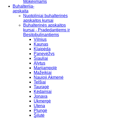
Mokėjimams
Buhalterija-
apskaita
Nuotoliniai buhalterinės
apskaitos kursai
Buhalterinės apskaitos
kursai - Pradedantiems ir
Besitobulinantiems
Vilnius
Kaunas
Klaipėda
Panevėžys
Šiauliai
Alytus
Marijampolė
Mažeikiai
Naujoji Akmenė
Telšiai
Tauragė
Kėdainiai
Jonava
Ukmergė
Utena
Plungė
Šilutė