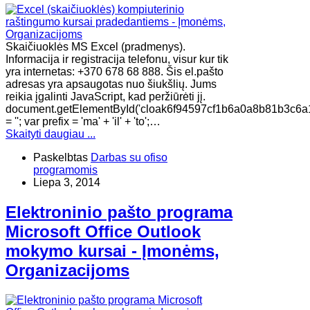
Skaičiuoklės MS Excel (pradmenys).
Informacija ir registracija telefonu, visur kur tik
yra internetas: +370 678 68 888. Šis el.pašto
adresas yra apsaugotas nuo šiukšlių. Jums
reikia įgalinti JavaScript, kad peržiūrėti jį.
document.getElementById('cloak6f94597cf1b6a0a8b81b3c6a
= ''; var prefix = 'ma' + 'il' + 'to';…
Skaityti daugiau ...
Paskelbtas
Darbas su ofiso
programomis
Liepa 3, 2014
Elektroninio pašto programa
Microsoft Office Outlook
mokymo kursai - Įmonėms,
Organizacijoms