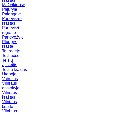
kraštas
Mažeikiuose
Pajūryje
Palangoje
Panevėžio
kraštas
Panevėžio
regione
Panevėžyje
Plungės
krašte
Tauragėje
Telšiuose
Telšių
apskritis
Telšių kraštas
Utenoje
Vainutas
Vilniaus
apskrityje
Vilniaus
kraštas
Vilniaus
krašte
Vilniaus