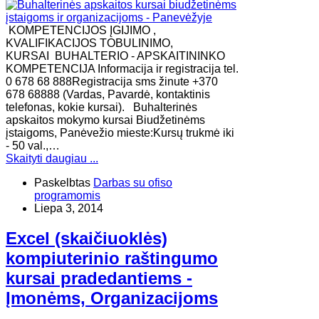
KOMPETENCIJOS ĮGIJIMO ,
KVALIFIKACIJOS TOBULINIMO,
KURSAI BUHALTERIO - APSKAITININKO
KOMPETENCIJA Informacija ir registracija tel.
0 678 68 888Registracija sms žinute +370
678 68888 (Vardas, Pavardė, kontaktinis
telefonas, kokie kursai). Buhalterinės
apskaitos mokymo kursai Biudžetinėms
įstaigoms, Panėvežio mieste:Kursų trukmė iki
- 50 val.,…
Skaityti daugiau ...
Paskelbtas
Darbas su ofiso
programomis
Liepa 3, 2014
Excel (skaičiuoklės)
kompiuterinio raštingumo
kursai pradedantiems -
Įmonėms, Organizacijoms