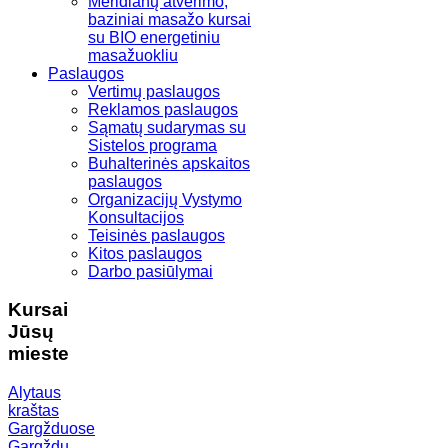
Meridianų atvėrimo,
baziniai masažo kursai
su BIO energetiniu
masažuokliu
Paslaugos
Vertimų paslaugos
Reklamos paslaugos
Sąmatų sudarymas su
Sistelos programa
Buhalterinės apskaitos
paslaugos
Organizacijų Vystymo
Konsultacijos
Teisinės paslaugos
Kitos paslaugos
Darbo pasiūlymai
Kursai
Jūsų
mieste
Alytaus
kraštas
Gargžduose
Gargždų