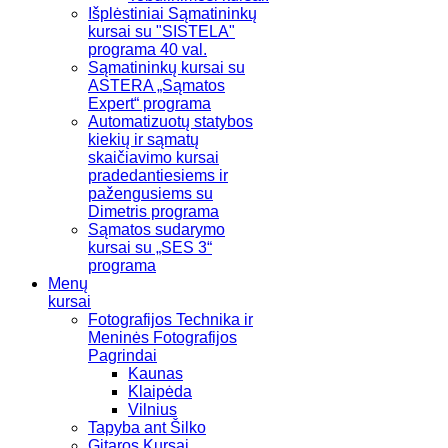
Išplėstiniai Sąmatininkų
kursai su "SISTELA"
programa 40 val.
Sąmatininkų kursai su
ASTERA „Sąmatos
Expert“ programa
Automatizuotų statybos
kiekių ir sąmatų
skaičiavimo kursai
pradedantiesiems ir
pažengusiems su
Dimetris programa
Sąmatos sudarymo
kursai su „SES 3“
programa
Menų
kursai
Fotografijos Technika ir
Meninės Fotografijos
Pagrindai
Kaunas
Klaipėda
Vilnius
Tapyba ant Šilko
Gitaros Kursai