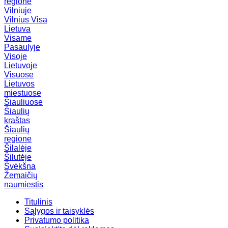
regione
Vilniuje
Vilnius
Visa
Lietuva
Visame
Pasaulyje
Visoje
Lietuvoje
Visuose
Lietuvos
miestuose
Šiauliuose
Šiaulių
kraštas
Šiaulių
regione
Šilalėje
Šilutėje
Švėkšna
Žemaičių
naumiestis
Titulinis
Sąlygos ir taisyklės
Privatumo politika