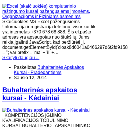
Skaičiuoklės MS Excel pažengusiems
!Informacija ir registracija telefonu, visur kur tik
yra internetas +370 678 68 888. Šis el.pašto
adresas yra apsaugotas nuo šiukšlių. Jums
reikia įgalinti JavaScript, kad peržiūrėti jį.
document.getElementById('cloak8d6041a0466297d6f2fd9158
= ''; var prefix = 'ma' + 'il' +…
Skaityti daugiau ...
Paskelbtas
Buhalterinės Apskaitos
Kursai - Pradedantiems
Sausio 12, 2014
Buhalterinės apskaitos
kursai - Kėdainiai
KOMPETENCIJOS ĮGIJIMO,
KVALIFIKACIJOS TOBULINIMO
KURSAI BUHALTERIO - APSKAITININKO