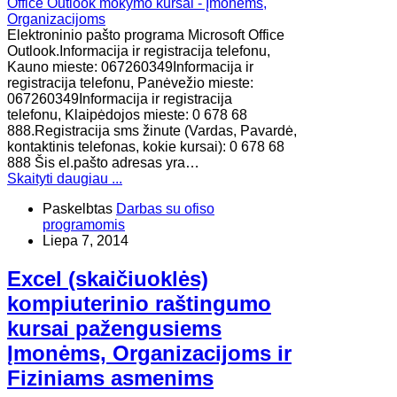
Elektroninio pašto programa Microsoft Office
Outlook.Informacija ir registracija telefonu,
Kauno mieste: 067260349Informacija ir
registracija telefonu, Panėvežio mieste:
067260349Informacija ir registracija
telefonu, Klaipėdojos mieste: 0 678 68
888.Registracija sms žinute (Vardas, Pavardė,
kontaktinis telefonas, kokie kursai): 0 678 68
888 Šis el.pašto adresas yra…
Skaityti daugiau ...
Paskelbtas
Darbas su ofiso
programomis
Liepa 7, 2014
Excel (skaičiuoklės)
kompiuterinio raštingumo
kursai pažengusiems
Įmonėms, Organizacijoms ir
Fiziniams asmenims