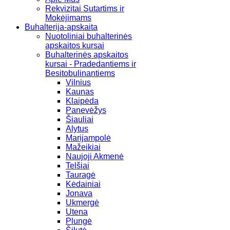
Rekvizitai Sutartims ir
Mokėjimams
Buhalterija-apskaita
Nuotoliniai buhalterinės
apskaitos kursai
Buhalterinės apskaitos
kursai - Pradedantiems ir
Besitobulinantiems
Vilnius
Kaunas
Klaipėda
Panevėžys
Šiauliai
Alytus
Marijampolė
Mažeikiai
Naujoji Akmenė
Telšiai
Tauragė
Kėdainiai
Jonava
Ukmergė
Utena
Plungė