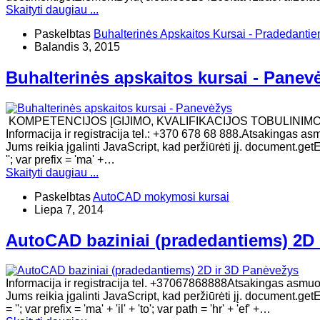
Skaityti daugiau ...
Paskelbtas
Buhalterinės Apskaitos Kursai - Pradedanti
Balandis 3, 2015
Buhalterinės apskaitos kursai - Panev
KOMPETENCIJOS ĮGIJIMO, KVALIFIKACIJOS TOBULINIM
Informacija ir registracija tel.: +370 678 68 888.Atsakingas as
Jums reikia įgalinti JavaScript, kad peržiūrėti jį. document
''; var prefix = 'ma' +…
Skaityti daugiau ...
Paskelbtas
AutoCAD mokymosi kursai
Liepa 7, 2014
AutoCAD baziniai (pradedantiems) 2D 
Informacija ir registracija tel. +37067868888Atsakingas asmuo:
Jums reikia įgalinti JavaScript, kad peržiūrėti jį. docume
= ''; var prefix = 'ma' + 'il' + 'to'; var path = 'hr' + 'ef' +…