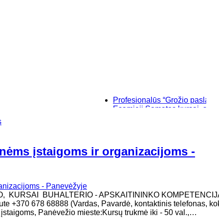
Profesionalūs “Grožio paslaptys”, ma
Esamieji Sąmatos kursai, su "SIST
Baziniai individualūs permanentini
s
“Savęs pažinimo”, makiažo kursai Kl
inėms įstaigoms ir organizacijoms -
MO, KURSAI BUHALTERIO - APSKAITININKO KOMPETENCIJ
inute +370 678 68888 (Vardas, Pavardė, kontaktinis telefonas, ko
staigoms, Panėvežio mieste:Kursų trukmė iki - 50 val.,…