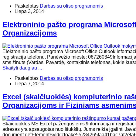
Paskelbtas
Darbas su ofiso programomis
Liepa 3, 2014
Elektroninio pašto programa Microsof
Organizacijoms
Elektroninio pašto programa Microsoft Office Outlook.Informaci
registracija telefonu, Panėvežio mieste: 067260349Informacija 
sms žinute (Vardas, Pavardė, kontaktinis telefonas, kokie kurs
Skaityti daugiau ...
Paskelbtas
Darbas su ofiso programomis
Liepa 7, 2014
Excel (skaičiuoklės) kompiuterinio r
Organizacijoms ir Fiziniams asmenim
Skaičiuoklės MS Excel pažengusiems !Informacija ir registracija
adresas yra apsaugotas nuo šiukšlių. Jums reikia įgalinti JavaSc
document.getElementById('cloake55234265faa41bac7af2efa6222af