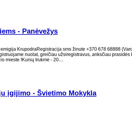
iems - Panėvežys
: Remigija KrupodraRegistracija sms žinute +370 678 68888 (Var
registruojame nuolat, greičiau užsiregistravus, anksčiau prasidės 
o mieste !Kursų trukmė - 20…
jų įgijimo - Švietimo Mokykla