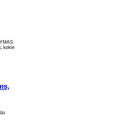
KYMAS
s, kokie
ms,
što