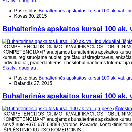
Skaityti daugiau ...
Paskelbtas
Buhalterinės apskaitos kursai 100 ak. val. In
Kovas 30, 2015
Buhalterinės apskaitos kursai 100 ak. v
KOMPETENCIJOS ĮGIJIMO , KVALIFIKACIJOS TOBULINIM
KOMPETENCIJA>Planuojamos buhalterinės apskaitos kursų dat
kursus, registruojame nuolat, greičiau užsiregistravus, anksčia
individualiai, pradedantiems ir besitobulinantiems:Informacija 
Skaityti daugiau ...
Paskelbtas
Buhalterinės apskaitos kursai 100 ak. val. g
Balandis 27, 2015
Buhalterinės apskaitos kursai 100 ak. 
KOMPETENCIJOS ĮGIJIMO , KVALIFIKACIJOS TOBULINIM
KOMPETENCIJA>Planuojamos buhalterinės apskaitos kursų datos
sms žinute +370 678 68888 (Vardas, Pavardė, kontaktinis 
IŠPLĖSTINIO KURSO KOMERCINIS…