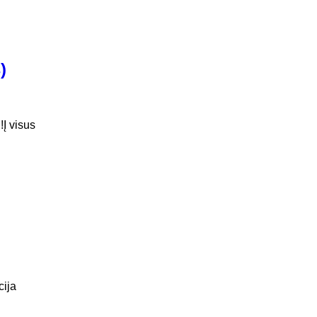
)
Į visus
cija