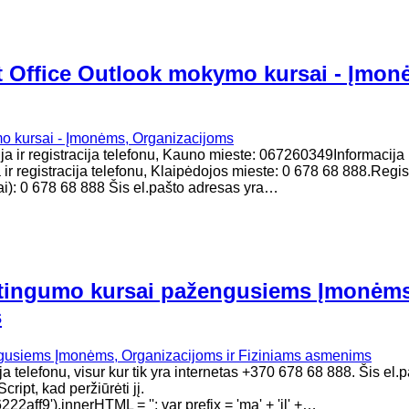
t Office Outlook mokymo kursai - Įmon
ja ir registracija telefonu, Kauno mieste: 067260349Informacija 
ir registracija telefonu, Klaipėdojos mieste: 0 678 68 888.Regis
ai): 0 678 68 888 Šis el.pašto adresas yra…
aštingumo kursai pažengusiems Įmonėms
s
 telefonu, visur kur tik yra internetas +370 678 68 888. Šis el.
ript, kad peržiūrėti jį.
f9').innerHTML = ''; var prefix = 'ma' + 'il' +…