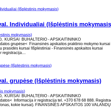
dividualiai (Išplėstinis mokymasis)
al. Individualiai (Išplėstinis mokymasis
O, KURSAI BUHALTERIO - APSKAITININKO
os grupėse< Finansinės apskaitos praktinio mokymo kursai !
u prasidės kursai !Išplėstiniai - Finansinės apskaitos kursai
ir registracija…
rupėse (Išplėstinis mokymasis)
val. grupėse (Išplėstinis mokymasis)
O, KURSAI BUHALTERIO - APSKAITININKO
< Informacija ir registracija tel. +370 678 68 888. Registra
telefonas, kokie kursai). FINANSINĖS APSKAITOS 100 VALANDŲ