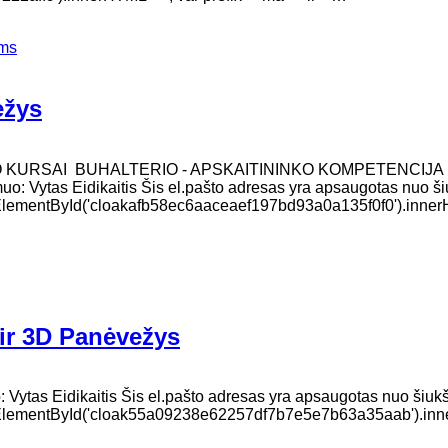
ems
ėžys
O KURSAI BUHALTERIO - APSKAITININKO KOMPETENCIJA
muo: Vytas Eidikaitis Šis el.pašto adresas yra apsaugotas nuo ši
.getElementById('cloakafb58ec6aaceaef197bd93a0a135f0f0').inne
ir 3D Panėvežys
 Vytas Eidikaitis Šis el.pašto adresas yra apsaugotas nuo šiukš
nt.getElementById('cloak55a09238e62257df7b7e5e7b63a35aab').i