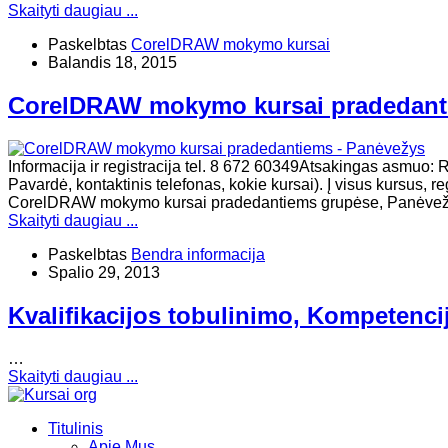
Skaityti daugiau ...
Paskelbtas
CorelDRAW mokymo kursai
Balandis 18, 2015
CorelDRAW mokymo kursai pradedant
Informacija ir registracija tel. 8 672 60349Atsakingas asmuo
Pavardė, kontaktinis telefonas, kokie kursai). Į visus kursus, 
CorelDRAW mokymo kursai pradedantiems grupėse, Panėveži
Skaityti daugiau ...
Paskelbtas
Bendra informacija
Spalio 29, 2013
Kvalifikacijos tobulinimo, Kompetenci
…
Skaityti daugiau ...
Titulinis
Apie Mus