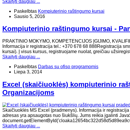
Skaityti daugiau ...
Paskelbtas
Kompiuterinio raštingumo kursai
Sausio 5, 2016
Kompiuterinio raštingumo kursai - Pa
PRAKTINIO MOKYMO, KOMPETENCIJOS ĮGIJIMO, KVALIF
Informacija ir registracija tel.: +370 678 68 888Registracija 
kursai). Į visus kursus, registruojame nuolat, greičiau užsireg
Skaityti daugiau ...
Paskelbtas
Darbas su ofiso programomis
Liepa 3, 2014
Excel (skaičiuoklės) kompiuterinio r
Organizacijoms
Skaičiuoklės MS Excel (pradmenys). Informacija ir registracija t
adresas yra apsaugotas nuo šiukšlių. Jums reikia įgalinti JavaSc
document.getElementById('cloaka12654bc322d58d5d89ea9c6fd40d3
Skaityti daugiau ...