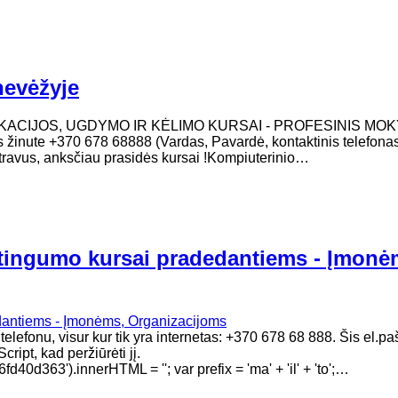
nevėžyje
IKACIJOS, UGDYMO IR KĖLIMO KURSAI - PROFESINIS MO
sms žinute +370 678 68888 (Vardas, Pavardė, kontaktinis telefona
istravus, anksčiau prasidės kursai !Kompiuterinio…
aštingumo kursai pradedantiems - Įmonė
elefonu, visur kur tik yra internetas: +370 678 68 888. Šis el.pa
ript, kad peržiūrėti jį.
63').innerHTML = ''; var prefix = 'ma' + 'il' + 'to';…