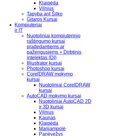
Klaipėda
Vilnius
Tapyba ant Šilko
Gitaros Kursai
Kompiuteriai
ir IT
Nuotoliniai kompiuterinio
raštingumo kursai
pradedantiems ar
pažengusiems + Dirbtinis
intelektas (DI)
Illiustrator kursai
Photoshop kursai
CorelDRAW mokymo
kursai
Nuotoliniai CorelDRAW
kursai
AutoCAD mokymo kursai
Nuotoliniai AutoCAD 2D
ir 3D kursai
Vilnius
Kaunas
Klaipėda
Marijampolė
Panėvežys