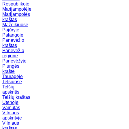
Respublikoje
Marijampolėje
Marijampolės
kraštas
Mažeikiuose
Pajūryje
Palangoje
Panevėžio
kraštas
Panevėžio
regione
Panevėžyje
Plungės
krašte
Tauragėje
Telšiuose
Telšių
apskritis
Telšių kraštas
Utenoje
Vainutas
Vilniaus
apskrityje
Vilniaus
kraštas