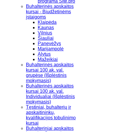
programa Site.pro
Buhalterinės apskaitos
kursai - Biudžetinėms
įstaigoms
Klaipėda
Kaunas
Vilnius
Šiauliai
Panevėžys
Marijampolė
Alytus
Mažeikiai
Buhalterinės apskaitos
kursai 100 ak. val.
grupėse (Išplėstinis
mokymasis)
Buhalterinės apskaitos
kursai 100 ak. val.
Individualiai (Išplėstinis
mokymasis)
Tęstiniai, buhalterių ir
apskaitininkų,
kvalifikacijos tobulinimo
kursai
Buhalteriniai apskaitos