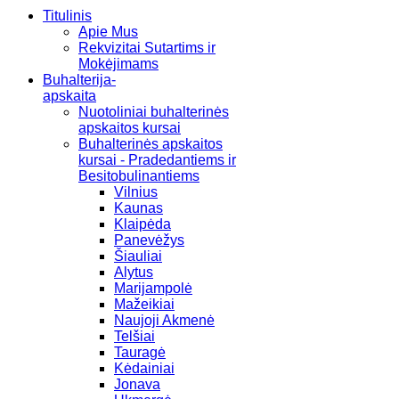
Titulinis
Apie Mus
Rekvizitai Sutartims ir
Mokėjimams
Buhalterija-
apskaita
Nuotoliniai buhalterinės
apskaitos kursai
Buhalterinės apskaitos
kursai - Pradedantiems ir
Besitobulinantiems
Vilnius
Kaunas
Klaipėda
Panevėžys
Šiauliai
Alytus
Marijampolė
Mažeikiai
Naujoji Akmenė
Telšiai
Tauragė
Kėdainiai
Jonava