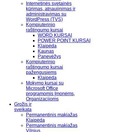
Internetinės svetainės
kūrimas, atnaujinimas ir
administravimas su
WordPress (TVS)
Kompiuterinio
raštingumo kursai
WORD KURSAI
POWER POINT KURSAI
Klaipėda
Kaunas
Panevėžys
Kompiuterinio
raštingumo kursai
pažengusiems
Klaipėda
Mokymo kursai su
Microsoft Office
programomis Įmonėms,
Organizacijoms
Grožis ir
sveikata
Permanentinis makiažas
Klaipėda
Permanentinis makiažas
Vilnius