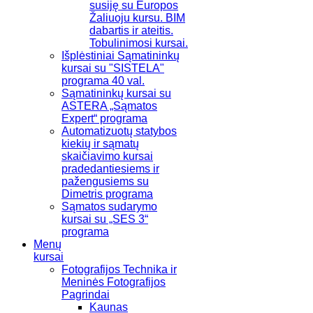
susiję su Europos
Žaliuoju kursu. BIM
dabartis ir ateitis.
Tobulinimosi kursai.
Išplėstiniai Sąmatininkų
kursai su "SISTELA"
programa 40 val.
Sąmatininkų kursai su
ASTERA „Sąmatos
Expert“ programa
Automatizuotų statybos
kiekių ir sąmatų
skaičiavimo kursai
pradedantiesiems ir
pažengusiems su
Dimetris programa
Sąmatos sudarymo
kursai su „SES 3“
programa
Menų
kursai
Fotografijos Technika ir
Meninės Fotografijos
Pagrindai
Kaunas