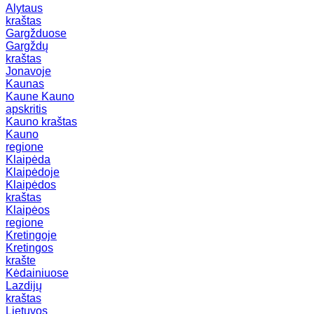
Alytaus
kraštas
Gargžduose
Gargždų
kraštas
Jonavoje
Kaunas
Kaune
Kauno
apskritis
Kauno kraštas
Kauno
regione
Klaipėda
Klaipėdoje
Klaipėdos
kraštas
Klaipėos
regione
Kretingoje
Kretingos
krašte
Kėdainiuose
Lazdijų
kraštas
Lietuvos