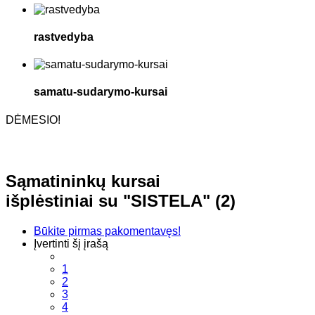
rastvedyba
samatu-sudarymo-kursai
DĖMESIO!
Sąmatininkų kursai
išplėstiniai su "SISTELA" (2)
Būkite pirmas pakomentavęs!
Įvertinti šį įrašą
1
2
3
4