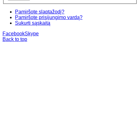
Pamiršote slaptažodį?
Pamiršote prisijungimo vardą?
Sukurti sąskaitą
Facebook
Skype
Back to top