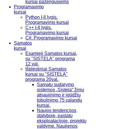
kursai pažengusiems
Programavimo
kursai
Python I-II lygis.
Programavimo kursai
C++ I-II lygis.
Programavimo kursai
C#. Programavimo kursai
Sąmatos
kursai
Esamieji Sąmatos kursai,
su "SISTELA" programa
12 val.
Išplėstiniai Sąmatos
kursai su "SISTELA"
programa 20val.
Sąmatų sudarymo
sistemos „Sistela“ žinių
atnaujinimo ir įgūdžių
tobulinimo 75 valandų
kursai.
Naujos tendencijos
statyboje, pastatų
eksploatacijoje, projektų
valdyme. Naujienos