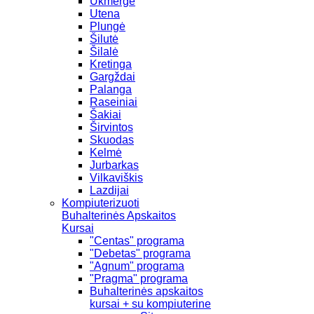
Ukmergė
Utena
Plungė
Šilutė
Šilalė
Kretinga
Gargždai
Palanga
Raseiniai
Šakiai
Širvintos
Skuodas
Kelmė
Jurbarkas
Vilkaviškis
Lazdijai
Kompiuterizuoti
Buhalterinės Apskaitos
Kursai
"Centas" programa
"Debetas" programa
"Agnum" programa
"Pragma" programa
Buhalterinės apskaitos
kursai + su kompiuterine