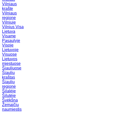
Vilniaus
krašte
Vilniaus
regione
Vilniuje
Vilnius
Visa
Lietuva
Visame
Pasaulyje
Visoje
Lietuvoje
Visuose
Lietuvos
miestuose
Šiauliuose
Šiaulių
kraštas
Šiaulių
regione
Šilalėje
Šilutėje
Švėkšna
Žemaičių
naumiestis