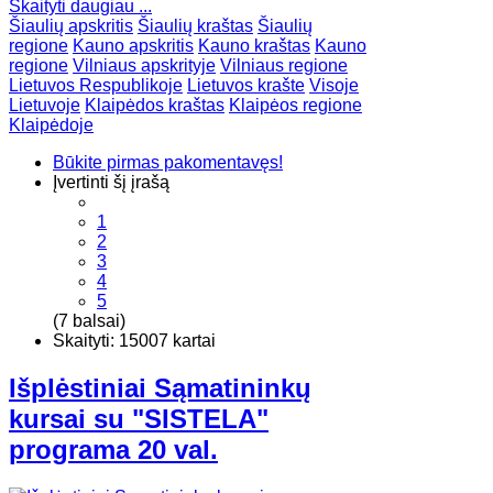
Skaityti daugiau ...
Šiaulių apskritis
Šiaulių kraštas
Šiaulių
regione
Kauno apskritis
Kauno kraštas
Kauno
regione
Vilniaus apskrityje
Vilniaus regione
Lietuvos Respublikoje
Lietuvos krašte
Visoje
Lietuvoje
Klaipėdos kraštas
Klaipėos regione
Klaipėdoje
Būkite pirmas pakomentavęs!
Įvertinti šį įrašą
1
2
3
4
5
(7 balsai)
Skaityti: 15007 kartai
Išplėstiniai Sąmatininkų
kursai su "SISTELA"
programa 20 val.