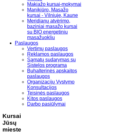
Makiažo kursai-mokymai
Manikiūro, Masažo
kursai - Vilniuje, Kaune
Meridianų atvėrimo,
baziniai masažo kursai
su BIO energetiniu
masažuokliu
Paslaugos
Vertimų paslaugos
Reklamos paslaugos
Sąmatų sudarymas su
Sistelos programa
Buhalterinės apskaitos
paslaugos
Organizacijų Vystymo
Konsultacijos
Teisinės paslaugos
Kitos paslaugos
Darbo pasiūlymai
Kursai
Jūsų
mieste