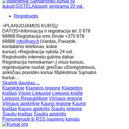
Registruotis
>PLANUOJAMOS KURSŲ
DATOS<Informacija ir registracija tel. 0 678
68888.Registracija sms žinute +370 678
68888
info@vev.lt
(Vardas, Pavardė,
kontaktinis telefonas, kokie
kursai).>Registracija vyksta 24 val.
Registruotis internetu galima dabar.
Registracija nemokamai<.Į visus kursus,
registruojame nuolat, greičiau užsiregistravus,
anksčiau prasidės kursai !Išplėstiniai Sąmatos
kursai…
Skaityti daugiau ...
Klaipėdoje
Klaipėos regione
Klaipėdos
kraštas
Visoje Lietuvoje
Lietuvos krašte
Lietuvos Respublikoje
Vilniaus regione
Vilniaus apskrityje
Kauno regione
Kauno
kraštas
Kauno apskritis
Šiaulių regione
Šiaulių kraštas
Šiaulių apskritis
Prenumeruoti šį RSS naujienų kanalą