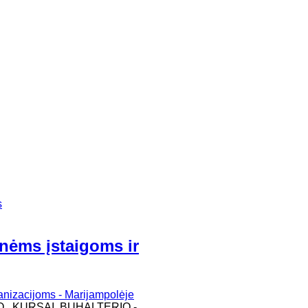
s
inėms įstaigoms ir
O, KURSAI BUHALTERIO -