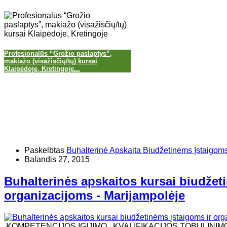
Profesionalūs “Grožio paslaptys”,
makiažo (visažisčių/tų) kursai
Klaipėdoje, Kretingoje...
Paskelbtas
Buhalterinė Apskaita Biudžetinėms Įstaigom
Balandis 27, 2015
Buhalterinės apskaitos kursai biudžet
organizacijoms - Marijampolėje
KOMPETENCIJOS ĮGIJIMO , KVALIFIKACIJOS TOBULINIM