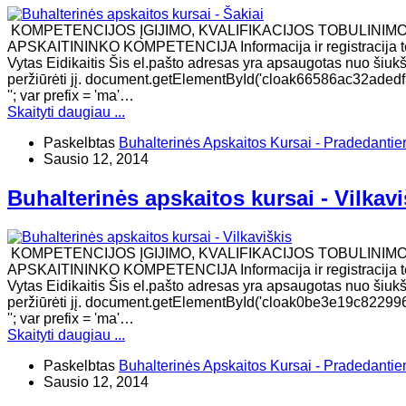
KOMPETENCIJOS ĮGIJIMO, KVALIFIKACIJOS TOBULINIM
APSKAITININKO KOMPETENCIJA Informacija ir registracija t
Vytas Eidikaitis Šis el.pašto adresas yra apsaugotas nuo šiukšl
peržiūrėti jį. document.getElementById('cloak66586ac32ad
''; var prefix = 'ma'…
Skaityti daugiau ...
Paskelbtas
Buhalterinės Apskaitos Kursai - Pradedanti
Sausio 12, 2014
Buhalterinės apskaitos kursai - Vilkavi
KOMPETENCIJOS ĮGIJIMO, KVALIFIKACIJOS TOBULINIM
APSKAITININKO KOMPETENCIJA Informacija ir registracija t
Vytas Eidikaitis Šis el.pašto adresas yra apsaugotas nuo šiukšl
peržiūrėti jį. document.getElementById('cloak0be3e19c822
''; var prefix = 'ma'…
Skaityti daugiau ...
Paskelbtas
Buhalterinės Apskaitos Kursai - Pradedanti
Sausio 12, 2014