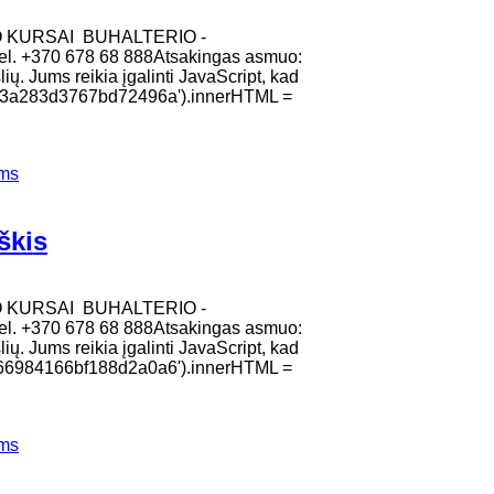
O KURSAI BUHALTERIO -
el. +370 678 68 888Atsakingas asmuo:
ių. Jums reikia įgalinti JavaScript, kad
edf3a283d3767bd72496a').innerHTML =
ems
škis
O KURSAI BUHALTERIO -
el. +370 678 68 888Atsakingas asmuo:
ių. Jums reikia įgalinti JavaScript, kad
9966984166bf188d2a0a6').innerHTML =
ems