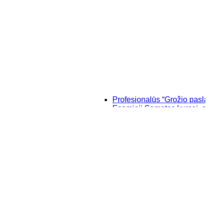
Profesionalūs “Grožio paslaptys”, m
Esamieji Sąmatos kursai, su "SIS
Baziniai individualūs permanentin
“Savęs pažinimo”, makiažo kursai 