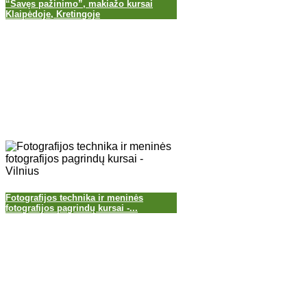
“Savęs pažinimo”, makiažo kursai
Klaipėdoje, Kretingoje
Fotografijos technika ir meninės
fotografijos pagrindų kursai -...