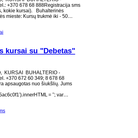
l.: +370 678 68 888Registracija sms
, kokie kursai). Buhalterinės
s mieste: Kursų trukmė iki - 50…
ai
s kursai su "Debetas"
O, KURSAI BUHALTERIO -
l. +370 672 60 349; 8 678 68
yra apsaugotas nuo šiukšlių. Jums
c6c0f1').innerHTML = ''; var…
ems