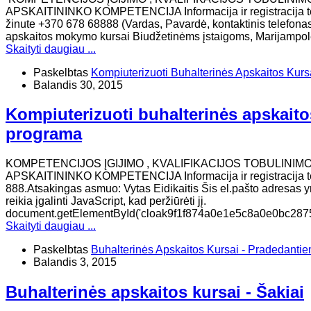
APSKAITININKO KOMPETENCIJA Informacija ir registracija te
žinute +370 678 68888 (Vardas, Pavardė, kontaktinis telefonas
apskaitos mokymo kursai Biudžetinėms įstaigoms, Marijampolė
Skaityti daugiau ...
Paskelbtas
Kompiuterizuoti Buhalterinės Apskaitos Kurs
Balandis 30, 2015
Kompiuterizuoti buhalterinės apskaito
programa
KOMPETENCIJOS ĮGIJIMO , KVALIFIKACIJOS TOBULINIM
APSKAITININKO KOMPETENCIJA Informacija ir registracija te
888.Atsakingas asmuo: Vytas Eidikaitis Šis el.pašto adresas 
reikia įgalinti JavaScript, kad peržiūrėti jį.
document.getElementById('cloak9f1f874a0e1e5c8a0e0bc2875a
Skaityti daugiau ...
Paskelbtas
Buhalterinės Apskaitos Kursai - Pradedanti
Balandis 3, 2015
Buhalterinės apskaitos kursai - Šakiai