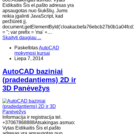
Eidikaitis Šis el.pašto adresas yra
apsaugotas nuo šiukšlių. Jums
reikia įgalinti JavaScript, kad
peržiūrėti jį.
document.getElementById('cloakacbefa76ebcb27b0b1a04fcd
= ''; var prefix = 'ma' +…
Skaityti daugiau ...
Paskelbtas
AutoCAD
mokymosi kursai
Liepa 7, 2014
AutoCAD baziniai
(pradedantiems) 2D ir
3D Panėvežys
Informacija ir registracija tel.
+37067868888Atsakingas asmuo:
Vytas Eidikaitis Šis el.pašto
adresas yra apsaugotas nuo