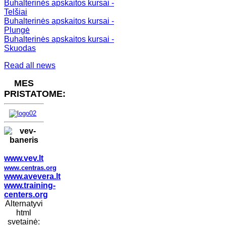
Buhalterinės apskaitos kursai -
Telšiai
Buhalterinės apskaitos kursai -
Plungė
Buhalterinės apskaitos kursai -
Skuodas
Read all news
MES
PRISTATOME:
www.vev.lt
www.centras.org
www.avevera.lt
www.training-
centers.org
Alternatyvi
html
svetainė: