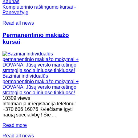
Kaunas
Kompiuterinio raštingumo kursai -
Panevėžyje
Read all news
Permanentinio makiažo
kursai
Baziniai individualūs
permanentinio makiažo mokymai +
DOVANA: Jūsų verslo marketingo
strategija socialiniuose tinkluose!
10309 views
Informacija ir registracija telefonu:
+370 606 16076 Kviečiame įgyti
naują specialybę ! Šie ...
Read more
Read all news