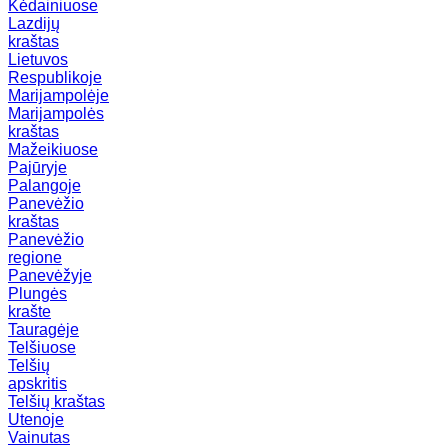
Kėdainiuose
Lazdijų
kraštas
Lietuvos
Respublikoje
Marijampolėje
Marijampolės
kraštas
Mažeikiuose
Pajūryje
Palangoje
Panevėžio
kraštas
Panevėžio
regione
Panevėžyje
Plungės
krašte
Tauragėje
Telšiuose
Telšių
apskritis
Telšių kraštas
Utenoje
Vainutas