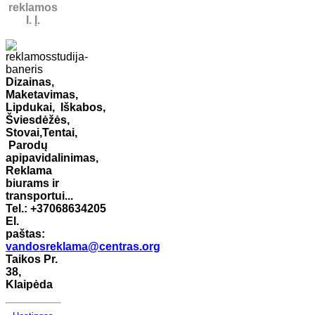
reklamos
I. Į.
Dizainas,
Maketavimas,
Lipdukai,
Iškabos,
Šviesdėžės,
Stovai,
Tentai,
Parodų
apipavidalinimas,
Reklama
biurams ir
transportui...
Tel.: +37068634205
El.
paštas:
vandosreklama@centras.org
Taikos Pr.
38,
Klaipėda