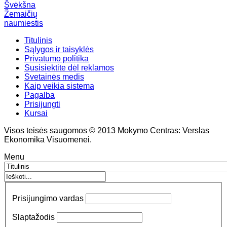
Švėkšna
Žemaičių
naumiestis
Titulinis
Sąlygos ir taisyklės
Privatumo politika
Susisiektite dėl reklamos
Svetainės medis
Kaip veikia sistema
Pagalba
Prisijungti
Kursai
Visos teisės saugomos © 2013 Mokymo Centras: Verslas
Ekonomika Visuomenei.
Menu
Prisijungimo vardas
Slaptažodis