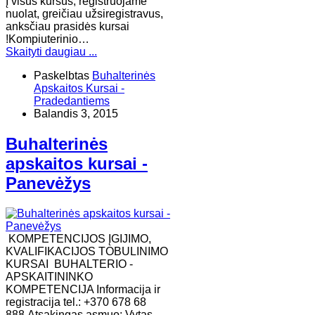
Į visus kursus, registruojame
nuolat, greičiau užsiregistravus,
anksčiau prasidės kursai
!Kompiuterinio…
Skaityti daugiau ...
Paskelbtas
Buhalterinės
Apskaitos Kursai -
Pradedantiems
Balandis 3, 2015
Buhalterinės
apskaitos kursai -
Panevėžys
KOMPETENCIJOS ĮGIJIMO,
KVALIFIKACIJOS TOBULINIMO
KURSAI BUHALTERIO -
APSKAITININKO
KOMPETENCIJA Informacija ir
registracija tel.: +370 678 68
888.Atsakingas asmuo: Vytas