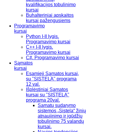
kvalifikacijos tobulinimo
kursai
Buhalteriniai apskaitos
kursai pažengusiems
Programavimo
kursai
Python I-II lygis.
Programavimo kursai
C++ I-II lygis.
Programavimo kursai
C#. Programavimo kursai
Sąmatos
kursai
Esamieji Sąmatos kursai,
su "SISTELA" programa
12 val.
Išplėstiniai Sąmatos
kursai su "SISTELA"
programa 20val.
Sąmatų sudarymo
sistemos „Sistela“ žinių
atnaujinimo ir įgūdžių
tobulinimo 75 valandų
kursai.
Naujos tendencijos