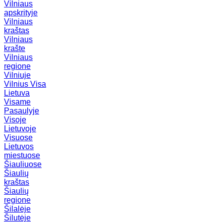
Vilniaus
apskrityje
Vilniaus
kraštas
Vilniaus
krašte
Vilniaus
regione
Vilniuje
Vilnius
Visa
Lietuva
Visame
Pasaulyje
Visoje
Lietuvoje
Visuose
Lietuvos
miestuose
Šiauliuose
Šiaulių
kraštas
Šiaulių
regione
Šilalėje
Šilutėje