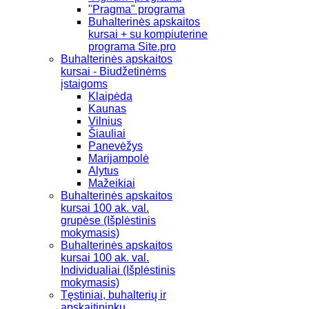
"Pragma" programa
Buhalterinės apskaitos
kursai + su kompiuterine
programa Site.pro
Buhalterinės apskaitos
kursai - Biudžetinėms
įstaigoms
Klaipėda
Kaunas
Vilnius
Šiauliai
Panevėžys
Marijampolė
Alytus
Mažeikiai
Buhalterinės apskaitos
kursai 100 ak. val.
grupėse (Išplėstinis
mokymasis)
Buhalterinės apskaitos
kursai 100 ak. val.
Individualiai (Išplėstinis
mokymasis)
Tęstiniai, buhalterių ir
apskaitininkų,