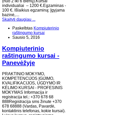
(nuo 2 iki 6 dienų).Kursai
individualiai – 1200 €.Egzaminas -
100 €. Išlaikius egzaminą: Įgyjama
bazinė,…
Skaityti daugiau ...
Paskelbtas
Kompiuterinio
raštingumo kursai
Sausio 5, 2016
Kompiuterinio
raštingumo kursai -
Panevėžyje
PRAKTINIO MOKYMO,
KOMPETENCIJOS ĮGIJIMO,
KVALIFIKACIJOS, UGDYMO IR
KĖLIMO KURSAI - PROFESINIS
MOKYMAS Informacija ir
registracija tel.: +370 678 68
888Registracija sms žinute +370
678 68888 (Vardas, Pavardė,
kontaktinis telefonas, kokie kursai).