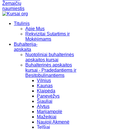
Žemaičių
naumiestis
Titulinis
Apie Mus
Rekvizitai Sutartims ir
Mokėjimams
Buhalterija-
apskaita
Nuotoliniai buhalterinės
apskaitos kursai
Buhalterinės apskaitos
kursai - Pradedantiems ir
Besitobulinantiems
Vilnius
Kaunas
Klaipėda
Panevėžys
Šiauliai
Alytus
Marijampolė
Mažeikiai
Naujoji Akmenė
Telšiai