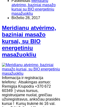
Paskelbtas
Meridianų
atvėrimo, baziniai masažo
kursai su BIO energetiniu
masažuokliu
Birželio 28, 2017
Meridianų atvėrimo,
baziniai masažo
kursai, su BIO
energetiniu
masažuokliu
Informacija ir registracija
telefonu: Atsakingas asmuo:
Remigija Krupodra +370 672
60349 Į visus kursus,
registruojame nuolat, greičiau
užsiregistravus, anksčiau prasidės
kursai ! Kursų trukmė iki 16 val.