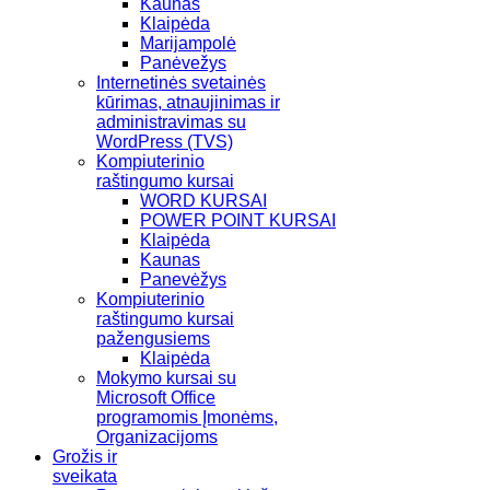
Kaunas
Klaipėda
Marijampolė
Panėvežys
Internetinės svetainės
kūrimas, atnaujinimas ir
administravimas su
WordPress (TVS)
Kompiuterinio
raštingumo kursai
WORD KURSAI
POWER POINT KURSAI
Klaipėda
Kaunas
Panevėžys
Kompiuterinio
raštingumo kursai
pažengusiems
Klaipėda
Mokymo kursai su
Microsoft Office
programomis Įmonėms,
Organizacijoms
Grožis ir
sveikata