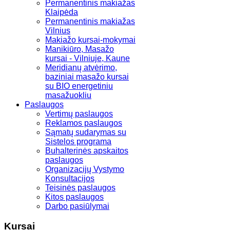
Permanentinis makiažas
Klaipėda
Permanentinis makiažas
Vilnius
Makiažo kursai-mokymai
Manikiūro, Masažo
kursai - Vilniuje, Kaune
Meridianų atvėrimo,
baziniai masažo kursai
su BIO energetiniu
masažuokliu
Paslaugos
Vertimų paslaugos
Reklamos paslaugos
Sąmatų sudarymas su
Sistelos programa
Buhalterinės apskaitos
paslaugos
Organizacijų Vystymo
Konsultacijos
Teisinės paslaugos
Kitos paslaugos
Darbo pasiūlymai
Kursai