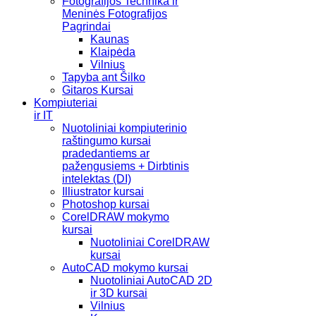
Fotografijos Technika ir
Meninės Fotografijos
Pagrindai
Kaunas
Klaipėda
Vilnius
Tapyba ant Šilko
Gitaros Kursai
Kompiuteriai
ir IT
Nuotoliniai kompiuterinio
raštingumo kursai
pradedantiems ar
pažengusiems + Dirbtinis
intelektas (DI)
Illiustrator kursai
Photoshop kursai
CorelDRAW mokymo
kursai
Nuotoliniai CorelDRAW
kursai
AutoCAD mokymo kursai
Nuotoliniai AutoCAD 2D
ir 3D kursai
Vilnius