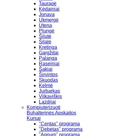
Tauragė
Kėdainiai
Jonava
Ukmergė
Utena
Plungė
Šilutė
Šilalė
Kretinga
Gargždai
Palanga
Raseiniai
Šakiai
Širvintos
Skuodas
Kelmė
Jurbarkas
Vilkaviškis
Lazdijai
Kompiuterizuoti
Buhalterinės Apskaitos
Kursai
"Centas" programa
"Debetas" programa
"Agnum" programa