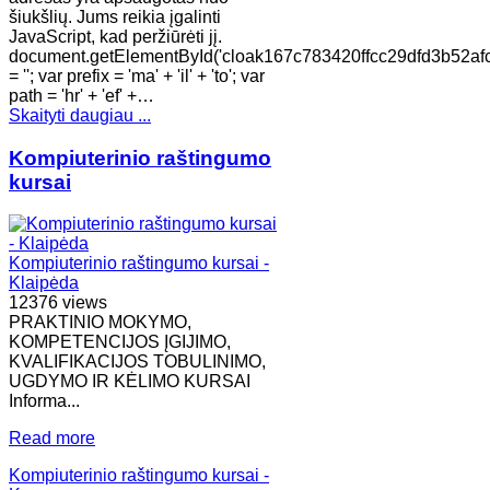
šiukšlių. Jums reikia įgalinti
JavaScript, kad peržiūrėti jį.
document.getElementById('cloak167c783420ffcc29dfd3b52af
= ''; var prefix = 'ma' + 'il' + 'to'; var
path = 'hr' + 'ef' +…
Skaityti daugiau ...
Kompiuterinio raštingumo
kursai
Kompiuterinio raštingumo kursai -
Klaipėda
12376 views
PRAKTINIO MOKYMO,
KOMPETENCIJOS ĮGIJIMO,
KVALIFIKACIJOS TOBULINIMO,
UGDYMO IR KĖLIMO KURSAI
Informa...
Read more
Kompiuterinio raštingumo kursai -