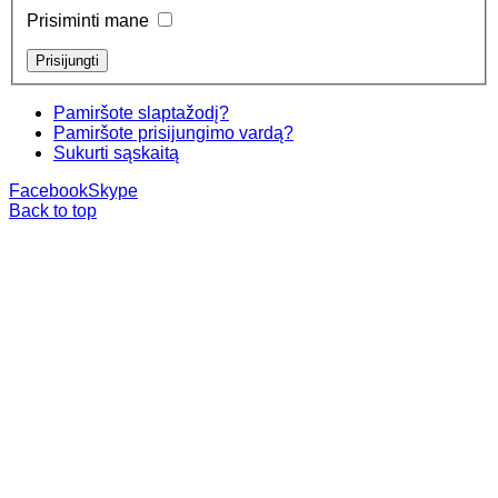
Prisiminti mane
Pamiršote slaptažodį?
Pamiršote prisijungimo vardą?
Sukurti sąskaitą
Facebook
Skype
Back to top