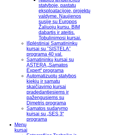
statyboje, pastatų
eksploatacijoje, projektų
valdyme. Naujienos
susiję su Europos
Žaliuoju kursu. BIM
dabartis ir ateitis.
Tobulinimosi kursai.
Išplėstiniai Sąmatininkų
kursai su "SISTELA"
programa 40 val.
Sąmatininkų kursai su
ASTERA „Sąmatos
Expert“ programa
Automatizuotų statybos
kiekių ir sąmatų
skaičiavimo kursai
pradedantiesiems ir
pažengusiems su
Dimetris programa
Sąmatos sudarymo
kursai su „SES 3“
programa
Menų
kursai