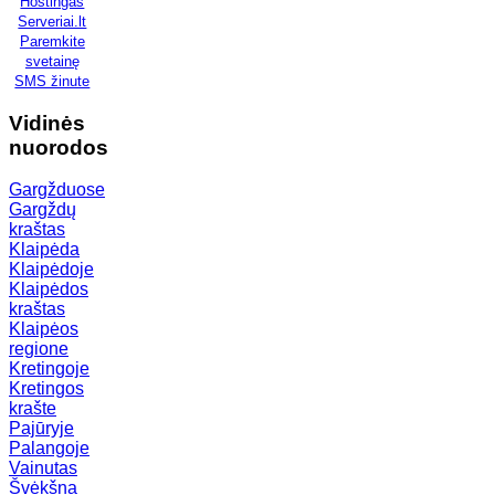
Hostingas
Serveriai.lt
Paremkite
svetainę
SMS žinute
Vidinės
nuorodos
Gargžduose
Gargždų
kraštas
Klaipėda
Klaipėdoje
Klaipėdos
kraštas
Klaipėos
regione
Kretingoje
Kretingos
krašte
Pajūryje
Palangoje
Vainutas
Švėkšna