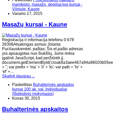
manikiūro, masažo, depiliacijos kursai -
Vilniuje, Kaune
Vasario 17, 2015
Masažų kursai - Kaune
Registracija ir informacija telefonu 0 678
26306Atsakingas asmuo Jolanta
Pucilauskienėel. paštas: Šis el.pašto adresas
yra apsaugotas nuo šiukšlių. Jums reikia
įgalinti JavaScript, kad peržiūrėti jį.
document.getElementById('cloak8a3aee467a94a96020b05ee
= ''; var prefix = 'ma' + 'il' + 'to'; var path = 'hr' +
'ef' +…
Skaityti daugiau ...
Paskelbtas
Buhalterinės apskaitos
kursai 100 ak. val. Individualiai
(Išplėstinis mokymasis)
Kovas 30, 2015
Buhalterinės apskaitos