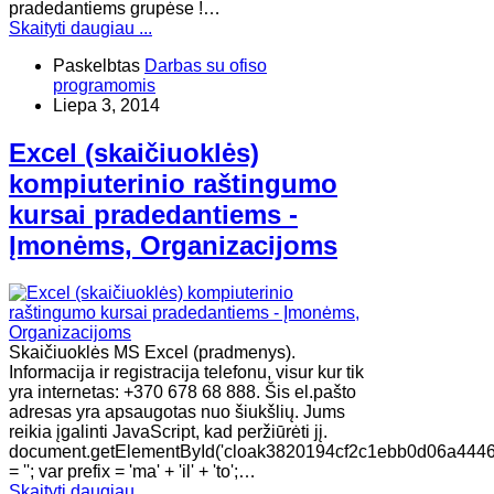
pradedantiems grupėse !…
Skaityti daugiau ...
Paskelbtas
Darbas su ofiso
programomis
Liepa 3, 2014
Excel (skaičiuoklės)
kompiuterinio raštingumo
kursai pradedantiems -
Įmonėms, Organizacijoms
Skaičiuoklės MS Excel (pradmenys).
Informacija ir registracija telefonu, visur kur tik
yra internetas: +370 678 68 888. Šis el.pašto
adresas yra apsaugotas nuo šiukšlių. Jums
reikia įgalinti JavaScript, kad peržiūrėti jį.
document.getElementById('cloak3820194cf2c1ebb0d06a4446
= ''; var prefix = 'ma' + 'il' + 'to';…
Skaityti daugiau ...