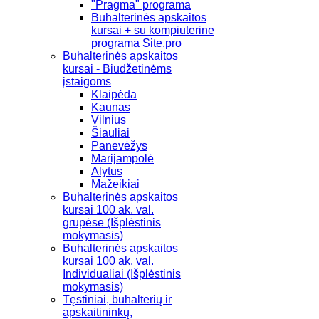
"Pragma" programa
Buhalterinės apskaitos
kursai + su kompiuterine
programa Site.pro
Buhalterinės apskaitos
kursai - Biudžetinėms
įstaigoms
Klaipėda
Kaunas
Vilnius
Šiauliai
Panevėžys
Marijampolė
Alytus
Mažeikiai
Buhalterinės apskaitos
kursai 100 ak. val.
grupėse (Išplėstinis
mokymasis)
Buhalterinės apskaitos
kursai 100 ak. val.
Individualiai (Išplėstinis
mokymasis)
Tęstiniai, buhalterių ir
apskaitininkų,