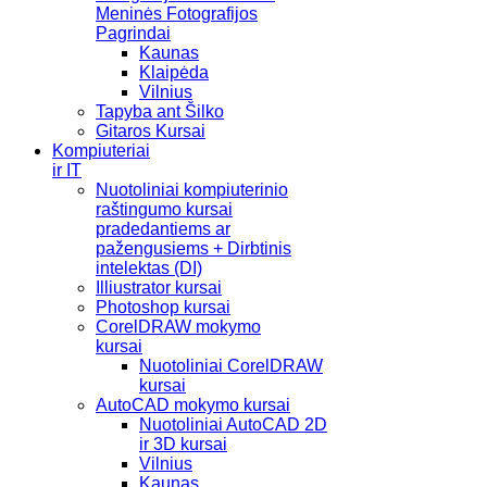
Meninės Fotografijos
Pagrindai
Kaunas
Klaipėda
Vilnius
Tapyba ant Šilko
Gitaros Kursai
Kompiuteriai
ir IT
Nuotoliniai kompiuterinio
raštingumo kursai
pradedantiems ar
pažengusiems + Dirbtinis
intelektas (DI)
Illiustrator kursai
Photoshop kursai
CorelDRAW mokymo
kursai
Nuotoliniai CorelDRAW
kursai
AutoCAD mokymo kursai
Nuotoliniai AutoCAD 2D
ir 3D kursai
Vilnius
Kaunas