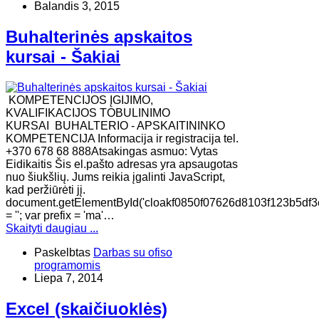
Balandis 3, 2015
Buhalterinės apskaitos
kursai - Šakiai
KOMPETENCIJOS ĮGIJIMO,
KVALIFIKACIJOS TOBULINIMO
KURSAI BUHALTERIO - APSKAITININKO
KOMPETENCIJA Informacija ir registracija tel.
+370 678 68 888Atsakingas asmuo: Vytas
Eidikaitis Šis el.pašto adresas yra apsaugotas
nuo šiukšlių. Jums reikia įgalinti JavaScript,
kad peržiūrėti jį.
document.getElementById('cloakf0850f07626d8103f123b5df3
= ''; var prefix = 'ma'…
Skaityti daugiau ...
Paskelbtas
Darbas su ofiso
programomis
Liepa 7, 2014
Excel (skaičiuoklės)