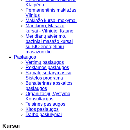
Klaipėda
Permanentinis makiažas
Vilnius
Makiažo kursai-mokymai
Manikiūro, Masažo
kursai - Vilniuje, Kaune
Meridianų atvėrimo,
baziniai masažo kursai
su BIO energetiniu
masažuokliu
Paslaugos
Vertimų paslaugos
Reklamos paslaugos
Sąmatų sudarymas su
Sistelos programa
Buhalterinės apskaitos
paslaugos
Organizacijų Vystymo
Konsultacijos
Teisinės paslaugos
Kitos paslaugos
Darbo pasiūlymai
Kursai