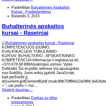
Paskelbtas
Buhalterinės Apskaitos
Kursai - Pradedantiems
Balandis 3, 2015
Buhalterinės apskaitos
kursai - Raseiniai
KOMPETENCIJOS ĮGIJIMO,
KVALIFIKACIJOS TOBULINIMO
KURSAI BUHALTERIO - APSKAITININKO
KOMPETENCIJA Informacija ir registracija tel.
+370 678 68 888Atsakingas asmuo: Vytas
Eidikaitis Šis el.pašto adresas yra apsaugotas
nuo šiukšlių. Jums reikia įgalinti JavaScript,
kad peržiūrėti jį.
document.getElementById('cloak38fb75ff86e22e0f6fc3e82bd
= ''; var prefix = 'ma'…
Skaityti daugiau ...
Paskelbtas
Darbas su ofiso
programomis