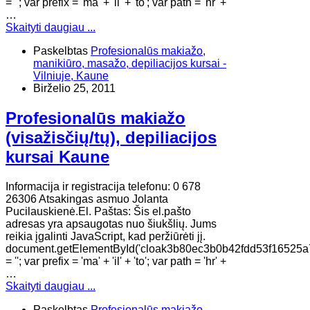
= ''; var prefix = 'ma' + 'il' + 'to'; var path = 'hr' +
…
Skaityti daugiau ...
Paskelbtas
Profesionalūs makiažo,
manikiūro, masažo, depiliacijos kursai -
Vilniuje, Kaune
Birželio 25, 2011
Profesionalūs makiažo
(visažisčių/tų), depiliacijos
kursai Kaune
Informacija ir registracija telefonu: 0 678
26306 Atsakingas asmuo Jolanta
Pucilauskienė.El. Paštas: Šis el.pašto
adresas yra apsaugotas nuo šiukšlių. Jums
reikia įgalinti JavaScript, kad peržiūrėti jį.
document.getElementById('cloak3b80ec3b0b42fdd53f16525a
= ''; var prefix = 'ma' + 'il' + 'to'; var path = 'hr' +
…
Skaityti daugiau ...
Paskelbtas
Profesionalūs makiažo,