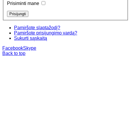
Prisiminti mane
Pamiršote slaptažodį?
Pamiršote prisijungimo vardą?
Sukurti sąskaitą
Facebook
Skype
Back to top