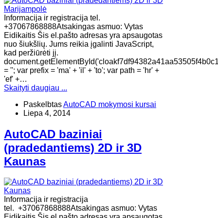
Informacija ir registracija tel.
+37067868888Atsakingas asmuo: Vytas
Eidikaitis Šis el.pašto adresas yra apsaugotas
nuo šiukšlių. Jums reikia įgalinti JavaScript,
kad peržiūrėti jį.
document.getElementById('cloakf7df94382a41aa53505f4b0c
= ''; var prefix = 'ma' + 'il' + 'to'; var path = 'hr' +
'ef' +…
Skaityti daugiau ...
Paskelbtas
AutoCAD mokymosi kursai
Liepa 4, 2014
AutoCAD baziniai
(pradedantiems) 2D ir 3D
Kaunas
Informacija ir registracija
tel. +37067868888Atsakingas asmuo: Vytas
Eidikaitis Šis el.pašto adresas yra apsaugotas