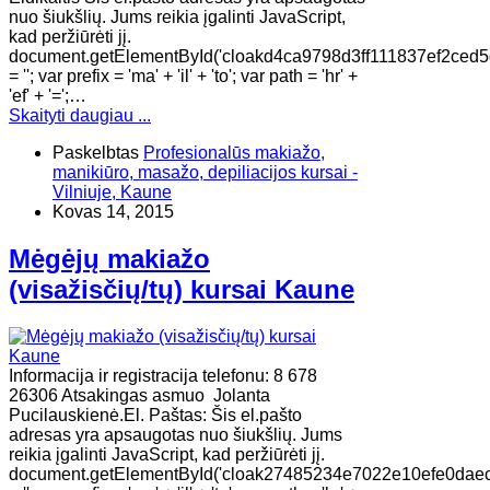
nuo šiukšlių. Jums reikia įgalinti JavaScript,
kad peržiūrėti jį.
document.getElementById('cloakd4ca9798d3ff111837ef2ced5
= ''; var prefix = 'ma' + 'il' + 'to'; var path = 'hr' +
'ef' + '=';…
Skaityti daugiau ...
Paskelbtas
Profesionalūs makiažo,
manikiūro, masažo, depiliacijos kursai -
Vilniuje, Kaune
Kovas 14, 2015
Mėgėjų makiažo
(visažisčių/tų) kursai Kaune
Informacija ir registracija telefonu: 8 678
26306 Atsakingas asmuo Jolanta
Pucilauskienė.El. Paštas: Šis el.pašto
adresas yra apsaugotas nuo šiukšlių. Jums
reikia įgalinti JavaScript, kad peržiūrėti jį.
document.getElementById('cloak27485234e7022e10efe0daec