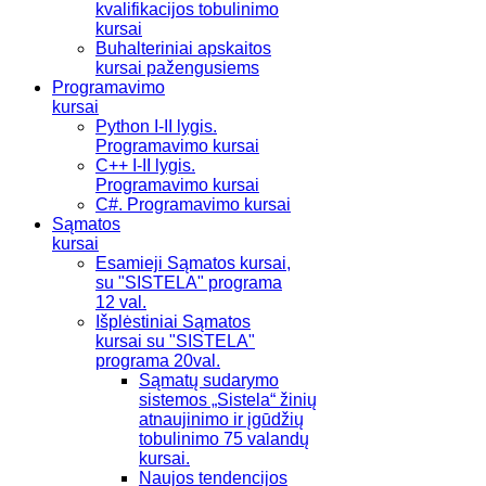
kvalifikacijos tobulinimo
kursai
Buhalteriniai apskaitos
kursai pažengusiems
Programavimo
kursai
Python I-II lygis.
Programavimo kursai
C++ I-II lygis.
Programavimo kursai
C#. Programavimo kursai
Sąmatos
kursai
Esamieji Sąmatos kursai,
su "SISTELA" programa
12 val.
Išplėstiniai Sąmatos
kursai su "SISTELA"
programa 20val.
Sąmatų sudarymo
sistemos „Sistela“ žinių
atnaujinimo ir įgūdžių
tobulinimo 75 valandų
kursai.
Naujos tendencijos