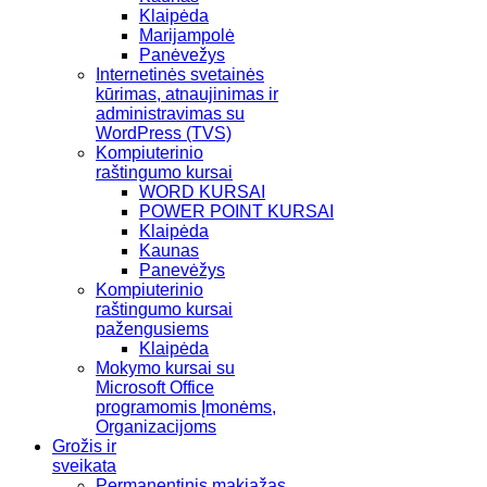
Klaipėda
Marijampolė
Panėvežys
Internetinės svetainės
kūrimas, atnaujinimas ir
administravimas su
WordPress (TVS)
Kompiuterinio
raštingumo kursai
WORD KURSAI
POWER POINT KURSAI
Klaipėda
Kaunas
Panevėžys
Kompiuterinio
raštingumo kursai
pažengusiems
Klaipėda
Mokymo kursai su
Microsoft Office
programomis Įmonėms,
Organizacijoms
Grožis ir
sveikata
Permanentinis makiažas