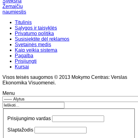
Švėkšna
Žemaičių
naumiestis
Titulinis
Sąlygos ir taisyklės
Privatumo politika
Susisiektite dėl reklamos
Svetainės medis
Kaip veikia sistema
Pagalba
Prisijungti
Kursai
Visos teisės saugomos © 2013 Mokymo Centras: Verslas
Ekonomika Visuomenei.
Menu
Prisijungimo vardas
Slaptažodis