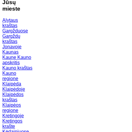
Jūsų
mieste
Alytaus
kraštas
Gargžduose
Gargždų
kraštas
Jonavoje
Kaunas
Kaune
Kauno
apskritis
Kauno kraštas
Kauno
regione
Klaipėda
Klaipėdoje
Klaipėdos
kraštas
Klaipėos
regione
Kretingoje
Kretingos
krašte
Kėdainiuose