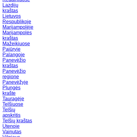
Lazdijų
kraštas
Lietuvos
Respublikoje
Marijampolėje
Marijampolės
kraštas
Mažeikiuose
Pajūryje
Palangoje
Panevėžio
kraštas
Panevėžio
regione
Panevėžyje
Plungės
krašte
Tauragėje
Telšiuose
Telšių
apskritis
Telšių kraštas
Utenoje
Vainutas