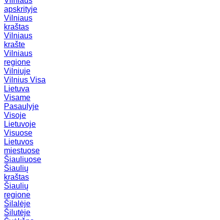
Vilniaus
apskrityje
Vilniaus
kraštas
Vilniaus
krašte
Vilniaus
regione
Vilniuje
Vilnius
Visa
Lietuva
Visame
Pasaulyje
Visoje
Lietuvoje
Visuose
Lietuvos
miestuose
Šiauliuose
Šiaulių
kraštas
Šiaulių
regione
Šilalėje
Šilutėje