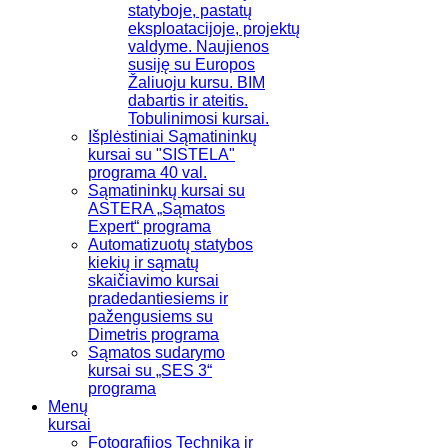
statyboje, pastatų
eksploatacijoje, projektų
valdyme. Naujienos
susiję su Europos
Žaliuoju kursu. BIM
dabartis ir ateitis.
Tobulinimosi kursai.
Išplėstiniai Sąmatininkų
kursai su "SISTELA"
programa 40 val.
Sąmatininkų kursai su
ASTERA „Sąmatos
Expert“ programa
Automatizuotų statybos
kiekių ir sąmatų
skaičiavimo kursai
pradedantiesiems ir
pažengusiems su
Dimetris programa
Sąmatos sudarymo
kursai su „SES 3“
programa
Menų
kursai
Fotografijos Technika ir