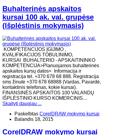
Buhalterinės apskaitos
kursai 100 ak. val. grupėse
(Išplėstinis mokymasis)
KOMPETENCIJOS ĮGIJIMO ,
KVALIFIKACIJOS TOBULINIMO,
KURSAI BUHALTERIO - APSKAITININKO
KOMPETENCIJA>Planuojamos buhalterinės
apskaitos kursų datos< Informacija ir
registracija tel. +370 678 68 888. Registracija
sms žinute +370 678 68888 (Vardas, Pavardė,
kontaktinis telefonas, kokie kursai).
FINANSINĖS APSKAITOS 100 VALANDŲ
IŠPLĖSTINIO KURSO KOMERCINIS…
Skaityti daugiau ...
Paskelbtas
CorelDRAW mokymo kursai
Balandis 18, 2015
CorelDRAW mokymo kursai