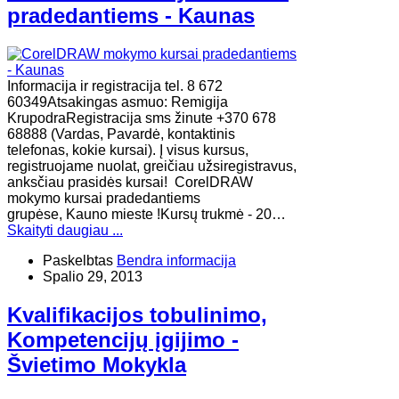
pradedantiems - Kaunas
Informacija ir registracija tel. 8 672
60349Atsakingas asmuo: Remigija
KrupodraRegistracija sms žinute +370 678
68888 (Vardas, Pavardė, kontaktinis
telefonas, kokie kursai). Į visus kursus,
registruojame nuolat, greičiau užsiregistravus,
anksčiau prasidės kursai! CorelDRAW
mokymo kursai pradedantiems
grupėse, Kauno mieste !Kursų trukmė - 20…
Skaityti daugiau ...
Paskelbtas
Bendra informacija
Spalio 29, 2013
Kvalifikacijos tobulinimo,
Kompetencijų įgijimo -
Švietimo Mokykla