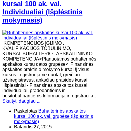
kursai 100 ak. val.
Individualiai (Išplėstinis
mokymasis)
KOMPETENCIJOS ĮGIJIMO ,
KVALIFIKACIJOS TOBULINIMO,
KURSAI BUHALTERIO - APSKAITININKO
KOMPETENCIJA>Planuojamos buhalterinės
apskaitos kursų datos grupėse< Finansinės
apskaitos praktinio mokymo kursai !Į visus
kursus, registruojame nuolat, greičiau
užsiregistravus, anksčiau prasidės kursai
!Išplėstiniai - Finansinės apskaitos kursai
individualiai, pradedantiems ir
besitobulinantiems:Informacija ir registracija…
Skaityti daugiau ...
Paskelbtas
Buhalterinės apskaitos
kursai 100 ak. val. grupėse (Išplėstinis
mokymasis)
Balandis 27, 2015