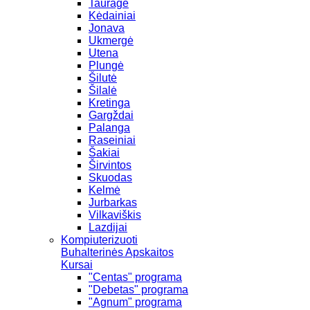
Tauragė
Kėdainiai
Jonava
Ukmergė
Utena
Plungė
Šilutė
Šilalė
Kretinga
Gargždai
Palanga
Raseiniai
Šakiai
Širvintos
Skuodas
Kelmė
Jurbarkas
Vilkaviškis
Lazdijai
Kompiuterizuoti
Buhalterinės Apskaitos
Kursai
"Centas" programa
"Debetas" programa
"Agnum" programa