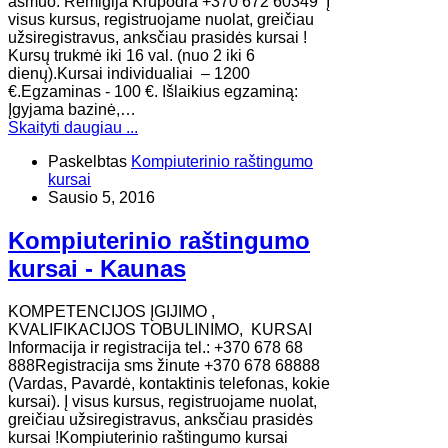
asmuo: Remigija Krupodra +370 672 60349 Į
visus kursus, registruojame nuolat, greičiau
užsiregistravus, anksčiau prasidės kursai !
Kursų trukmė iki 16 val. (nuo 2 iki 6
dienų).Kursai individualiai – 1200
€.Egzaminas - 100 €. Išlaikius egzaminą:
Įgyjama bazinė,…
Skaityti daugiau ...
Paskelbtas
Kompiuterinio raštingumo
kursai
Sausio 5, 2016
Kompiuterinio raštingumo
kursai - Kaunas
KOMPETENCIJOS ĮGIJIMO ,
KVALIFIKACIJOS TOBULINIMO, KURSAI
Informacija ir registracija tel.: +370 678 68
888Registracija sms žinute +370 678 68888
(Vardas, Pavardė, kontaktinis telefonas, kokie
kursai). Į visus kursus, registruojame nuolat,
greičiau užsiregistravus, anksčiau prasidės
kursai !Kompiuterinio raštingumo kursai