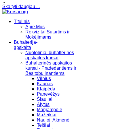
…
Skaityti daugiau ...
Titulinis
Apie Mus
Rekvizitai Sutartims ir
Mokėjimams
Buhalterija-
apskaita
Nuotoliniai buhalterinės
apskaitos kursai
Buhalterinės apskaitos
kursai - Pradedantiems ir
Besitobulinantiems
Vilnius
Kaunas
Klaipėda
Panevėžys
Šiauliai
Alytus
Marijampolė
Mažeikiai
Naujoji Akmenė
Telšiai