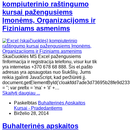
kompiuterinio raštingumo
kursai pažengusiems
Įmonėms, Organizacijoms ir
Fiziniams asmenims
Skaičiuoklės MS Excel pažengusiems
!Informacija ir registracija telefonu, visur kur tik
yra internetas +370 678 68 888. Šis el.pašto
adresas yra apsaugotas nuo šiukšlių. Jums
reikia įgalinti JavaScript, kad peržiūrėti jį.
document.getElementById('cloakfdd7ade3d73695b28fe9d233
= ''; var prefix = 'ma' + 'il' +…
Skaityti daugiau ...
Paskelbtas
Buhalterinės Apskaitos
Kursai - Pradedantiems
Birželio 28, 2014
Buhalterinės apskaitos