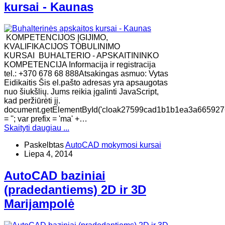
kursai - Kaunas
KOMPETENCIJOS ĮGIJIMO,
KVALIFIKACIJOS TOBULINIMO
KURSAI BUHALTERIO - APSKAITININKO
KOMPETENCIJA Informacija ir registracija
tel.: +370 678 68 888Atsakingas asmuo: Vytas
Eidikaitis Šis el.pašto adresas yra apsaugotas
nuo šiukšlių. Jums reikia įgalinti JavaScript,
kad peržiūrėti jį.
document.getElementById('cloak27599cad1b1b1ea3a665927
= ''; var prefix = 'ma' +…
Skaityti daugiau ...
Paskelbtas
AutoCAD mokymosi kursai
Liepa 4, 2014
AutoCAD baziniai
(pradedantiems) 2D ir 3D
Marijampolė