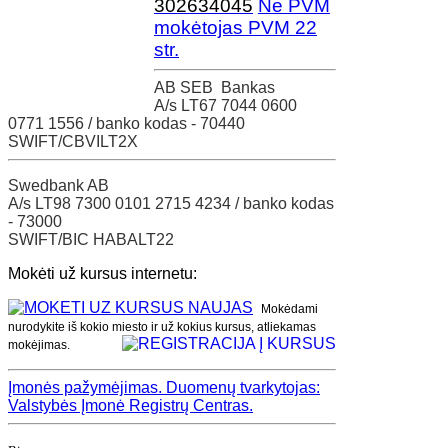
302634045
Ne PVM
mokėtojas PVM 22
str.
AB SEB Bankas
A/s LT67 7044 0600
0771 1556 / banko kodas - 70440
SWIFT/CBVILT2X
Swedbank AB
A/s LT98 7300 0101 2715 4234 / banko kodas
- 73000
SWIFT/BIC HABALT22
Mokėti už kursus internetu:
Mokėdami
nurodykite iš kokio miesto ir už kokius kursus, atliekamas
mokėjimas.
Įmonės pažymėjimas.
Duomenų tvarkytojas:
Valstybės Įmonė Registrų Centras.