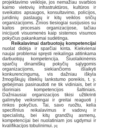
projektavimo veikloje, jos nemažiau svarbios
kaimo vietovių infrastruktūros, kultūros ir
sveikatos apsaugos, konsultavimo, policijos,
juridinių paslaugų ir kitų veiklos sričių
organizacijoms. Žinios tiesiogiai susijusios su
kaitos procesais organizacijose, tačiau
inicijuoti visuomenės kaip sistemos visumos
pokyčius pakankamai sudėtinga.
Reikalavimai darbuotojų kompetencijai
nuolat didėja ir sparčiai kinta. Kiekvienai
naujai problemai spręsti reikalinga atitinkama
darbuotojų kompetencija. Šiuolaikinėmis
sparčių dinamiškų pokyčių sąlygomis
organizacijoms, siekiančioms išlaikyti
konkurencingumą, vis dažniau iškyla
žmogiškųjų išteklių lankstumo poreikis, t. y.
gebėjimas pasinaudoti ne tik vidiniais, bet ir
išoriniais kompetencijos šaltiniais.
Dažniausiai organizacijos tikisi užtikrinti
galimybę veiksmingai ir greitai reaguoti į
rinkos pokyčius. Tai, savo ruožtu, kelia
specifinius reikalavimus ir vadovų ir
specialistų, bei kitų grandžių asmenų,
kompetencijai bei nuolatiniam jos ugdymui ir
kvalifikacijos tobulinimui.
[4]