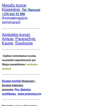
Masažų kursai
Klaipėdoje
Tel: Ramunė
+370 612 53 998
Aromaterapijos
seminaras!
Apskaitos kursai:
Alytuje
,
Panevėžyje
,
Kaune
,
Šiauliuose
Galima nemokamai nuolat,
s
usisiekti (skambinant) per
Skype pavadinimu:
mokymo-
centras
Dovanų kortelė
(kuponas) -
dovana įvairioms
progoms
.
Pvz. Baigimo
sertifikatas.
www.mokymai.org
Floristikos
kursai
Klaipėdoje