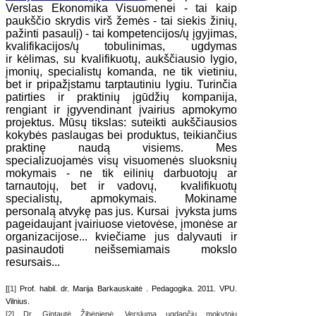
Verslas Ekonomika Visuomenei - tai kaip
paukščio skrydis virš žemės - tai siekis žinių,
pažinti pasaulį) - tai kompetencijos/ų įgyjimas,
kvalifikacijos/ų tobulinimas, ugdymas
ir kėlimas, su kvalifikuotų, aukščiausio lygio,
įmonių, specialistų komanda, ne tik vietiniu,
bet ir pripažįstamu tarptautiniu lygiu. Turinčia
patirties ir praktinių įgūdžių kompanija,
rengiant ir įgyvendinant įvairius apmokymo
projektus. Mūsų tikslas: suteikti aukščiausios
kokybės paslaugas bei produktus, teikiančius
praktinę naudą visiems. Mes
specializuojamės visų visuomenės sluoksnių
mokymais - ne tik eilinių darbuotojų ar
tarnautojų, bet ir vadovų, kvalifikuotų
specialistų, apmokymais. Mokiname
personalą atvykę pas jus. Kursai įvyksta jums
pageidaujant įvairiuose vietovėse, įmonėse ar
organizacijose... kviečiame jus dalyvauti ir
pasinaudoti neišsemiamais mokslo
resursais...
[
[1]
Prof. habil. dr. Marija Barkauskaitė . Pedagogika. 2011. VPU.
Vilnius.
[2] Dr. Gintautė Žibėnienė. Verslumą ugdančių mokytojų