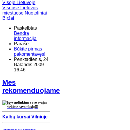
Visoje Lietuvoje
Visuose Lietuvos
miestuose
Nuotoliniai
Biržai
Paskelbtas
Bendra
informacija
Parašė
Būkite pirmas
pakomentavęs!
Penktadienis, 24
Balandis 2009
16:46
Mes
rekomenduojame
Kalbų kursai Vilniuje