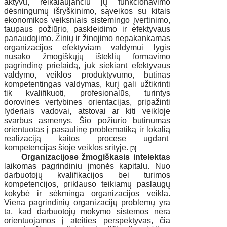
aktyvu, reikalaujančiu jų funkcionavimo
dėsningumų išryškinimo, sąveikos su kitais
ekonomikos veiksniais sistemingo įvertinimo,
taupaus požiūrio, paskleidimo ir efektyvaus
panaudojimo. Žinių ir žinojimo nepakankamas
organizacijos efektyviam valdymui lygis
nusako žmogiškųjų išteklių formavimo
pagrindinę prielaidą, juk siekiant efektyvaus
valdymo, veiklos produktyvumo, būtinas
kompetentingas valdymas, kurį gali užtikrinti
tik kvalifikuoti, profesionalūs, turintys
dorovines vertybines orientacijas, pripažinti
lyderiais vadovai, atstovai ar kiti veikloje
svarbūs asmenys. Šio požiūrio būtinumas
orientuotas į pasaulinę problematiką ir lokalią
realizaciją kaitos procese ugdant
kompetencijas šioje veiklos srityje.
[3]
Organizacijose žmogiškasis intelektas
laikomas pagrindiniu įmonės kapitalu. Nuo
darbuotojų kvalifikacijos bei turimos
kompetencijos, priklauso teikiamų paslaugų
kokybė ir sėkminga organizacijos veikla.
Viena pagrindinių organizacijų problemų yra
ta, kad darbuotojų mokymo sistemos nėra
orientuojamos į ateities perspektyvas, čia