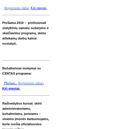
Registruotis dabar
.
Kiti miestai
.
ProSama 2010 – profesionali
statybinių sąmatų sudarymo ir
skaičiavimo programa, skirta
atliekamų darbų kainai
nustatyti.
Buhalteriniai mokymai su
CENTAS programa:
.
Plačiau...
Registruotis dabar
Kiti miestai.
Raštvedybos kursai: skirti
administratoriams,
buhalteriams, juristams –
visiems įmonės darbuotojams,
kurie ruošia oficialiuosius