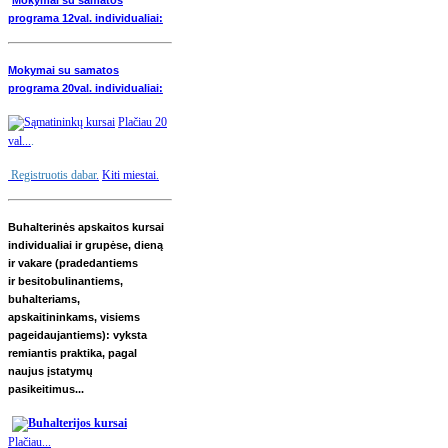
Mokymai su samatos
programa 12val. individualiai:
Mokymai su samatos
programa 20val. individualiai:
Plačiau 20
val...
.
Registruotis dabar
.
Kiti miestai.
Buhalterinės apskaitos kursai
individualiai ir grupėse, dieną
ir vakare (pradedantiems
ir besitobulinantiems,
buhalteriams,
apskaitininkams, visiems
pageidaujantiems): vyksta
remiantis praktika, pagal
naujus įstatymų
pasikeitimus...
Plačiau...