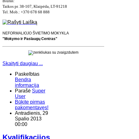
Biuras:
Taikos pr. 38-107, Klaipėda, LT-91218
Tel. Mob.: +370 678 68 888
NEFORMALIOJO ŠVIETIMO MOKYKLA
"Mokymo ir Paslaugų Centras"
Skaityti daugiau ...
Paskelbtas
Bendra
informacija
Parašė
Super
User
Būkite pirmas
pakomentavęs!
Antradienis, 29
Spalio 2013
00:00
Kvalifikacijos