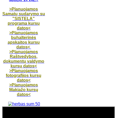
>Planuojamos
Samatų sudarymo su
"SISTELA"
programa kursų
datos<
>Planuojamos
buhalterinės
apskaitos kursų
datos<
>Planuojamos
Raštvedybos,
dokumentų valdymo
kursų datos<
>Planuojamos
fotografijos kursų
datos<
>Planuojamos
Makiažo kursų
datos<