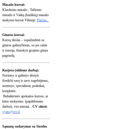
Masažo kursai:
Klasikinio masažo , Taškinio
masažo ir Vaikų (kudikių) masažo
mokymo kursai Vilniuje.
Plačiau..
.
Gitaros kursai:
Kursų tikslas – supažindinti su
gitaros galimybėmis, su jos raida
ir istorija, išmokyti grojimo gitara
pagrindų.
Karjera (siūlome darbą):
Norintys ir galintys dėstyti
išreikšti savę ir savo sugebėjimus,
asmenys, specialistai, praktikai,
kreipkitės:
Buhalterinės apskaitos kursus, ar
kitus mokymus: (papildomam
darbui), visi miestai...
CV siūsti:
vytas@vev.lt
Sąmatų sudarymas su Sistelos