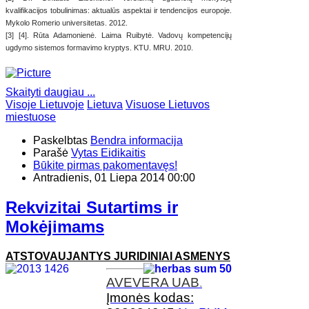
kvalifikacijos tobulinimas: aktualūs aspektai ir tendencijos europoje.
Mykolo Romerio universitetas. 2012.
[3] [4]. Rūta Adamonienė. Laima Ruibytė. Vadovų kompetencijų
ugdymo sistemos formavimo kryptys. KTU. MRU. 2010.
Skaityti daugiau ...
Visoje Lietuvoje
Lietuva
Visuose Lietuvos
miestuose
Paskelbtas
Bendra informacija
Parašė
Vytas Eidikaitis
Būkite pirmas pakomentavęs!
Antradienis, 01 Liepa 2014 00:00
Rekvizitai Sutartims ir
Mokėjimams
ATSTOVAUJANTYS JURIDINIAI ASMENYS
AVEVERA
UAB
.
Įmonės kodas: