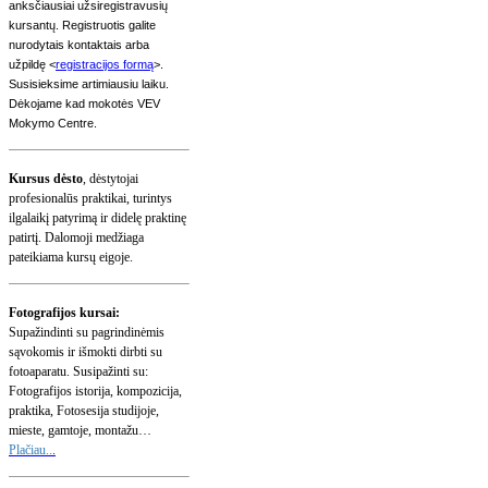
anksčiausiai užsiregistravusių
kursantų. Registruotis galite
nurodytais kontaktais arba
užpildę <
registracijos formą
>.
Susisieksime artimiausiu laiku.
Dėkojame kad mokotės VEV
Mokymo Centre.
Kursus dėsto
, dėstytojai
profesionalūs praktikai, turintys
ilgalaikį patyrimą ir didelę praktinę
patirtį.
Dalomoji medžiaga
pateikiama kursų eigoje.
Fotografijos kursai:
Supažindinti su pagrindinėmis
sąvokomis ir išmokti dirbti su
fotoaparatu. Susipažinti su:
Fotografijos istorija, kompozicija,
praktika, Fotosesija studijoje,
mieste, gamtoje, montažu…
Plačiau..
.