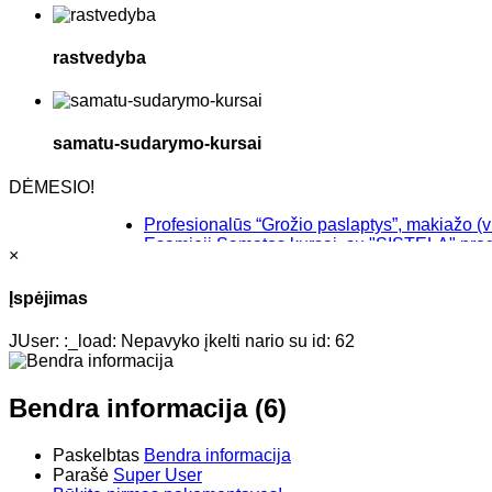
rastvedyba
samatu-sudarymo-kursai
DĖMESIO!
Profesionalūs “Grožio paslaptys”, makiažo (visažisč
Esamieji Sąmatos kursai, su "SISTELA" programa 1
×
Baziniai individualūs permanentinio makiažo mokym
“Savęs pažinimo”, makiažo kursai Klaipėdoje, Kret
Įspėjimas
JUser: :_load: Nepavyko įkelti nario su id: 62
Bendra informacija (6)
Paskelbtas
Bendra informacija
Parašė
Super User