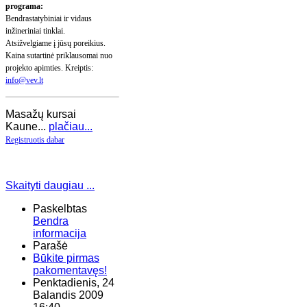
programa:
Bendrastatybiniai ir vidaus
inžineriniai tinklai.
Atsižvelgiame į jūsų poreikius.
Kaina sutartinė priklausomai nuo
projekto apimties.
Kreiptis:
info@vev.lt
Masažų kursai
Kaune...
plačiau...
Registruotis dabar
Skaityti daugiau ...
Paskelbtas
Bendra
informacija
Parašė
Būkite pirmas
pakomentavęs!
Penktadienis, 24
Balandis 2009