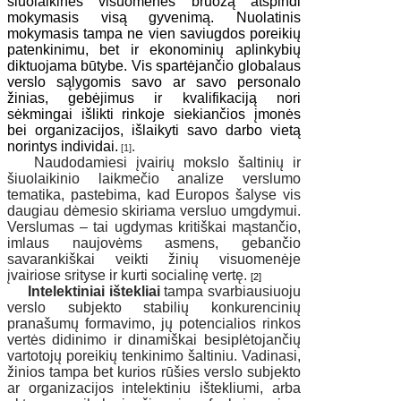
šiuolaikinės visuomenės bruožą atspindi
mokymasis visą gyvenimą. Nuolatinis
mokymasis tampa ne vien saviugdos poreikių
patenkinimu, bet ir ekonominių aplinkybių
diktuojama būtybe. Vis spartėjančio globalaus
verslo sąlygomis savo ar savo personalo
žinias, gebėjimus ir kvalifikaciją nori
sėkmingai išlikti rinkoje siekiančios įmonės
bei organizacijos, išlaikyti savo darbo vietą
norintys individai.
.
[1]
Naudodamiesi įvairių mokslo šaltinių ir
šiuolaikinio laikmečio analize
verslumo
tematika, pastebima, kad Europos šalyse vis
daugiau dėmesio skiriama versluo u
m
gdymui.
Verslumas – tai ugdymas kritiškai mąstančio,
imlaus naujovėms asmens, gebančio
savarankiškai veikti žinių visuomenėje
įvairiose srityse ir kurti socialinę vertę.
[2]
Intelektiniai ištekliai
tampa svarbiausiuoju
verslo subjekto stabilių konkurencinių
pranašumų formavimo, jų potencialios rinkos
vertės didinimo ir dinamiškai besiplėtojančių
vartotojų poreikių tenkinimo šaltiniu. Vadinasi,
žinios tampa bet kurios rūšies verslo subjekto
ar organizacijos intelektiniu ištekliumi, arba