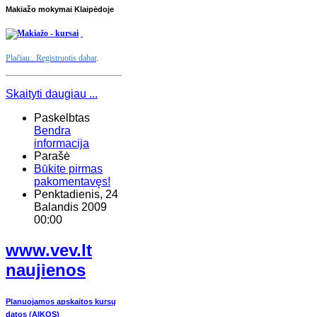
Makiažo mokymai Klaipėdoje
Plačiau...
Registruotis dabar
.
Skaityti daugiau ...
Paskelbtas
Bendra
informacija
Parašė
Būkite pirmas
pakomentavęs!
Penktadienis, 24
Balandis 2009
00:00
www.vev.lt
naujienos
Planuojamos apskaitos kursų
datos (AIKOS)