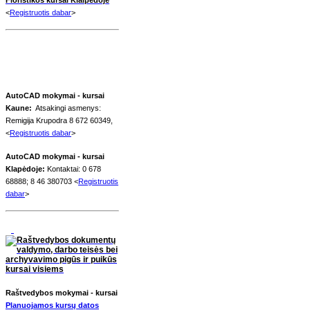
<
Registruotis dabar
>
AutoCAD mokymai - kursai
Kaune:
Atsakingi asmenys:
Remigija Krupodra 8 672 60349,
<
Registruotis dabar
>
AutoCAD mokymai - kursai
Klapėdoje:
Kontaktai: 0 678
68888; 8 46 380703 <
Registruotis
dabar
>
Raštvedybos mokymai - kursai
Planuojamos kursų datos