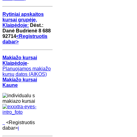
Rytiniai apskaitos
kursai grupėje,
Klaipėdoje:
Dėst.:
Danė Budrienė
8 688
92714
<
Registruotis
dabar
>
Makiažo kursai
Klaipėdoje
-
Planuojamos makiažo
kursų datos (AIKOS)
Makiažo kursai
Kaune
<
Registruotis
dabar
>
i