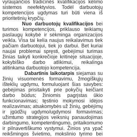
vyraujančios tradicinės kvalifikacijos kėlimo
sistemos neefektyvios. Todėl darbuotojų
kompetencijos ugdymas turi būti viena iš
prioritetinių krypčių.
Nuo darbuotojų kvalifikacijos
bei
turimos kompetencijos, priklauso teikiamų
paslaugų kokybė ir sėkminga organizacijos
veikla. Visa tai kelia naujus reikalavimus tiek
pačiam darbuotojui, tiek jo darbui. Bet kuriai
naujai problemai spręsti, gebėjimui turimas
žinias taikyti konkrečioje kritinėje situacijoje,
kokybiško darbo atlikimui, reikalinga
atitinkama darbuotojo kompetencija.
Dabartinis laikotarpis
siejamas su
žinių visuomenės formavimu, žmogiškųjų
išteklių ugdymu, formuluojant šias savybes:
gebėjimas prisitaikyti prie pokyčių keičiant
darbo būdus; žiniomis pagrįstas ūkio
funkcionavimas; tęstinio mokymosi idėjos
realizavimas; atsakomybės už žinių, gebėjimų
ir įgūdžių ugdymo/ugdymosi formavimas;
užimtumo strategijos veiksnių panaudojimas
darbingumo, kompetentingumo, pritaikomumo
ir pilnavertiškumo vystymui. Žinios yra ypač
reikšmingos švietimo, mokslinio tyrimo bei