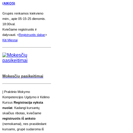
(AIKOS)
Grupės renkamos kiekvieno
mėn., apie 05-15-25 dienomis.
18:00val.
Kviečiame registruotis ir
dalyvauti. <
Registruotis dabar
>
Kiti Miestai
Mokesčių pasikeitimai
Į Praktinio Mokymo
Kompetencijos Ugdymo ir Kėlimo
Kursus
Registracija vyksta
nuolat
. Kadangi kursantų
skaičius ribotas, kviečiame
registruotis iš anksto
(nemokamai), nes prasidedant
kursams, grupė sudaroma iš