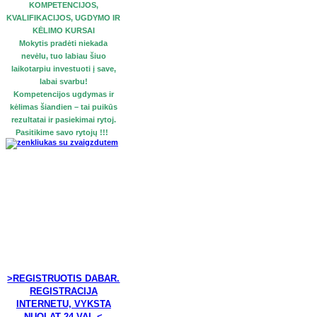
KOMPETENCIJOS,
KVALIFIKACIJOS, UGDYMO IR
KĖLIMO KURSAI
Mokytis pradėti niekada
nevėlu, tuo labiau šiuo
laikotarpiu investuoti į save,
labai svarbu!
Kompetencijos ugdymas ir
kėlimas šiandien – tai puikūs
rezultatai ir pasiekimai rytoj.
Pasitikime savo rytojų !!!
>REGISTRUOTIS DABAR.
REGISTRACIJA
INTERNETU, VYKSTA
NUOLAT 24 VAL.<