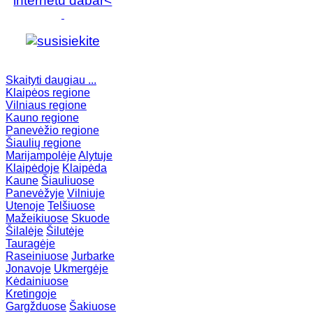
internetu dabar<
Skaityti daugiau ...
Klaipėos regione
Vilniaus regione
Kauno regione
Panevėžio regione
Šiaulių regione
Marijampolėje
Alytuje
Klaipėdoje
Klaipėda
Kaune
Šiauliuose
Panevėžyje
Vilniuje
Utenoje
Telšiuose
Mažeikiuose
Skuode
Šilalėje
Šilutėje
Tauragėje
Raseiniuose
Jurbarke
Jonavoje
Ukmergėje
Kėdainiuose
Kretingoje
Gargžduose
Šakiuose