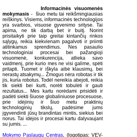
Informacinės visuomenės
mokymasis
- šiuo metu tai reikšmingiausias
reiškinys. Visiems, informacinės technologijos
yra svarbios, visuose gyvenimo srityse. Tai
apima, ne tik darbą bet ir buitį. Norint
prisitaikyti prie taip greitai kintančių rinkos
sąlygų, reikia kiekvienam pagalvoti ir priimti
atitinkamus sprendimus. Nes pasaulio
technologiniai procesai bei pažangioji
visuomenė, konkurencija, atlieka savo
vaidmenį, prie kurio mes ne visi galime, spėti
pritapti. Tuomet ir iškyla aibė klausimų, bei
nerastų atsakymų... Žmogus nėra robotas ir tik
jis, kuria robotus. Todėl nereikia abejoti, reikia
tik siekti bei kurti, norėti tobulėti ir gauti
rezultatus... Mes kartu norėdami prisidėti ir
padėti siekti šiuose globaliniuose procesuose,
prie idėjinių ir šiuo metu praktinių
technologinių tikslų, padėsime jums
įgyvendinti jūsų brandintas mintis, siekius bei
norus. Tai idėjos ir procesai kartu dalyvaujant
su jumis. ...
Mokymo Paslaugų Centras
, (logotipas: VEV-