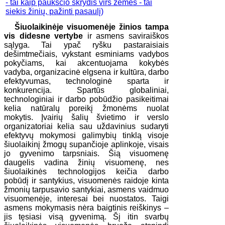
Šiuolaikinėje visuomenėje žinios tampa
vis didesne vertybe
ir asmens saviraiškos
sąlyga. Tai ypač ryšku pastaraisiais
dešimtmečiais, vykstant esminiams vadybos
pokyčiams, kai akcentuojama kokybės
vadyba, organizacinė elgsena ir kultūra, darbo
efektyvumas, technologinė sparta ir
konkurencija. Spartūs globaliniai,
technologiniai ir darbo pobūdžio pasikeitimai
kelia natūralų poreikį žmonėms nuolat
mokytis. Įvairių šalių švietimo ir verslo
organizatoriai kelia sau uždavinius sudaryti
efektyvų mokymosi galimybių tinklą visoje
šiuolaikinį žmogų supančioje aplinkoje, visais
jo gyvenimo tarpsniais. Šią visuomenę
daugelis vadina žinių visuomenę, nes
šiuolaikinės technologijos keičia darbo
pobūdį ir santykius, visuomenės raidoje kinta
žmonių tarpusavio santykiai, asmens vaidmuo
visuomenėje, interesai bei nuostatos. Taigi
asmens mokymasis nėra baigtinis reiškinys –
jis tęsiasi visą gyvenimą. Šį itin svarbų