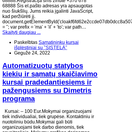
68888.Registracija sms žinute +370 678
68888 Šis el.pašto adresas yra apsaugotas
nuo šiukšlių. Jums reikia įgalinti JavaScript,
kad peržiūrėti jį.
document.getElementById('cloakf6fd62e2ccde07db0dcc8a50
= ''; var prefix = 'ma' + 'il' + 'to'; var path…
Skaityti daugiau ...
Paskelbtas
Sąmatininkų kursai
išplėstiniai su "SISTELA"
Gegužė 24, 2022
Automatizuotų statybos
kiekių ir sąmatų skaičiavimo
kursai pradedantiesiems ir
pažengusiems su Dimetris
programa
Kursai: – 100 Eur.Mokymai organizuojami
tiek individualiai, tiek grupėse. Kontaktiniu ir
nuotoliniu būdu.Mokymai gali būti
organizuojami tiek darbo dienomis, tiek