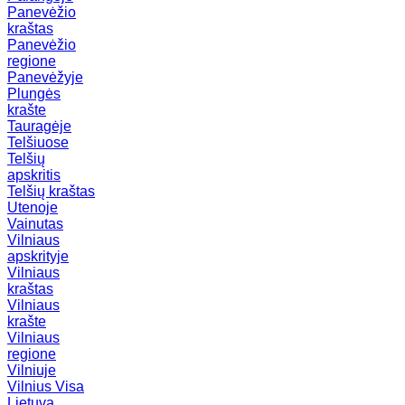
Panevėžio
kraštas
Panevėžio
regione
Panevėžyje
Plungės
krašte
Tauragėje
Telšiuose
Telšių
apskritis
Telšių kraštas
Utenoje
Vainutas
Vilniaus
apskrityje
Vilniaus
kraštas
Vilniaus
krašte
Vilniaus
regione
Vilniuje
Vilnius
Visa
Lietuva