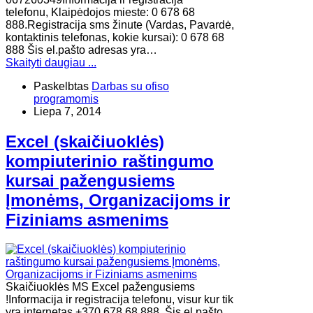
telefonu, Klaipėdojos mieste: 0 678 68
888.Registracija sms žinute (Vardas, Pavardė,
kontaktinis telefonas, kokie kursai): 0 678 68
888 Šis el.pašto adresas yra…
Skaityti daugiau ...
Paskelbtas
Darbas su ofiso
programomis
Liepa 7, 2014
Excel (skaičiuoklės)
kompiuterinio raštingumo
kursai pažengusiems
Įmonėms, Organizacijoms ir
Fiziniams asmenims
Skaičiuoklės MS Excel pažengusiems
!Informacija ir registracija telefonu, visur kur tik
yra internetas +370 678 68 888. Šis el.pašto