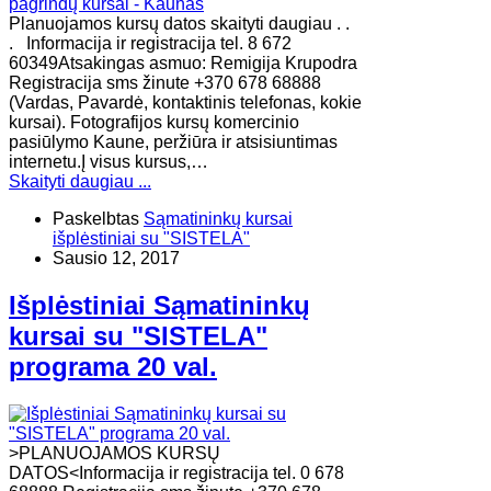
Planuojamos kursų datos skaityti daugiau . .
. Informacija ir registracija tel. 8 672
60349Atsakingas asmuo: Remigija Krupodra
Registracija sms žinute +370 678 68888
(Vardas, Pavardė, kontaktinis telefonas, kokie
kursai). Fotografijos kursų komercinio
pasiūlymo Kaune, peržiūra ir atsisiuntimas
internetu.Į visus kursus,…
Skaityti daugiau ...
Paskelbtas
Sąmatininkų kursai
išplėstiniai su "SISTELA"
Sausio 12, 2017
Išplėstiniai Sąmatininkų
kursai su "SISTELA"
programa 20 val.
>PLANUOJAMOS KURSŲ
DATOS<Informacija ir registracija tel. 0 678