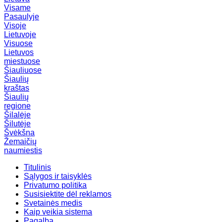
Visame
Pasaulyje
Visoje
Lietuvoje
Visuose
Lietuvos
miestuose
Šiauliuose
Šiaulių
kraštas
Šiaulių
regione
Šilalėje
Šilutėje
Švėkšna
Žemaičių
naumiestis
Titulinis
Sąlygos ir taisyklės
Privatumo politika
Susisiektite dėl reklamos
Svetainės medis
Kaip veikia sistema
Pagalba