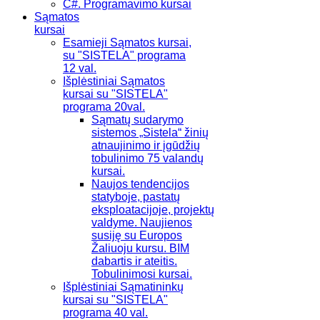
C#. Programavimo kursai
Sąmatos
kursai
Esamieji Sąmatos kursai,
su "SISTELA" programa
12 val.
Išplėstiniai Sąmatos
kursai su "SISTELA"
programa 20val.
Sąmatų sudarymo
sistemos „Sistela“ žinių
atnaujinimo ir įgūdžių
tobulinimo 75 valandų
kursai.
Naujos tendencijos
statyboje, pastatų
eksploatacijoje, projektų
valdyme. Naujienos
susiję su Europos
Žaliuoju kursu. BIM
dabartis ir ateitis.
Tobulinimosi kursai.
Išplėstiniai Sąmatininkų
kursai su "SISTELA"
programa 40 val.