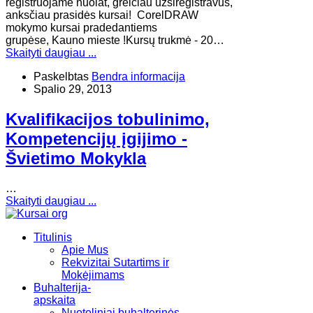
registruojame nuolat, greičiau užsiregistravus,
anksčiau prasidės kursai! CorelDRAW
mokymo kursai pradedantiems
grupėse, Kauno mieste !Kursų trukmė - 20…
Skaityti daugiau ...
Paskelbtas
Bendra informacija
Spalio 29, 2013
Kvalifikacijos tobulinimo,
Kompetencijų įgijimo -
Švietimo Mokykla
…
Skaityti daugiau ...
Titulinis
Apie Mus
Rekvizitai Sutartims ir
Mokėjimams
Buhalterija-
apskaita
Nuotoliniai buhalterinės