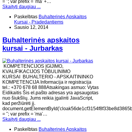
= ''; var prefix = 'ma' +…
Skaityti daugiau ...
Paskelbtas
Buhalterinės Apskaitos
Kursai - Pradedantiems
Sausio 12, 2014
Buhalterinės apskaitos
kursai - Jurbarkas
KOMPETENCIJOS ĮGIJIMO,
KVALIFIKACIJOS TOBULINIMO
KURSAI BUHALTERIO - APSKAITININKO
KOMPETENCIJA Informacija ir registracija
tel.: +370 678 68 888Atsakingas asmuo: Vytas
Eidikaitis Šis el.pašto adresas yra apsaugotas
nuo šiukšlių. Jums reikia įgalinti JavaScript,
kad peržiūrėti jį.
document.getElementById('cloak56de1cf3154f8f33be8d3865b
= ''; var prefix = 'ma'…
Skaityti daugiau ...
Paskelbtas
Buhalterinės Apskaitos