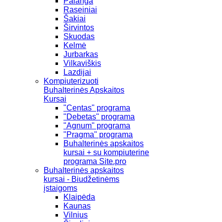
Palanga
Raseiniai
Šakiai
Širvintos
Skuodas
Kelmė
Jurbarkas
Vilkaviškis
Lazdijai
Kompiuterizuoti
Buhalterinės Apskaitos
Kursai
"Centas" programa
"Debetas" programa
"Agnum" programa
"Pragma" programa
Buhalterinės apskaitos
kursai + su kompiuterine
programa Site.pro
Buhalterinės apskaitos
kursai - Biudžetinėms
įstaigoms
Klaipėda
Kaunas
Vilnius