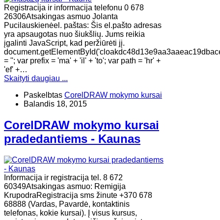
Registracija ir informacija telefonu 0 678
26306Atsakingas asmuo Jolanta
Pucilauskienėel. paštas: Šis el.pašto adresas
yra apsaugotas nuo šiukšlių. Jums reikia
įgalinti JavaScript, kad peržiūrėti jį.
document.getElementById('cloakdc48d13e9aa3aaeac19dbac
= ''; var prefix = 'ma' + 'il' + 'to'; var path = 'hr' +
'ef' +…
Skaityti daugiau ...
Paskelbtas
CorelDRAW mokymo kursai
Balandis 18, 2015
CorelDRAW mokymo kursai
pradedantiems - Kaunas
Informacija ir registracija tel. 8 672
60349Atsakingas asmuo: Remigija
KrupodraRegistracija sms žinute +370 678
68888 (Vardas, Pavardė, kontaktinis
telefonas, kokie kursai). Į visus kursus,