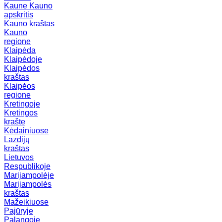
Kaune
Kauno
apskritis
Kauno kraštas
Kauno
regione
Klaipėda
Klaipėdoje
Klaipėdos
kraštas
Klaipėos
regione
Kretingoje
Kretingos
krašte
Kėdainiuose
Lazdijų
kraštas
Lietuvos
Respublikoje
Marijampolėje
Marijampolės
kraštas
Mažeikiuose
Pajūryje
Palangoje