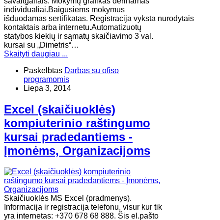
savaitgaliais. Mokymų grafikas derinamas
individualiai.Baigusiems mokymus
išduodamas sertifikatas. Registracija vyksta nurodytais
kontaktais arba internetu.Automatizuotų
statybos kiekių ir sąmatų skaičiavimo 3 val.
kursai su „Dimetris“…
Skaityti daugiau ...
Paskelbtas
Darbas su ofiso
programomis
Liepa 3, 2014
Excel (skaičiuoklės)
kompiuterinio raštingumo
kursai pradedantiems -
Įmonėms, Organizacijoms
Skaičiuoklės MS Excel (pradmenys).
Informacija ir registracija telefonu, visur kur tik
yra internetas: +370 678 68 888. Šis el.pašto