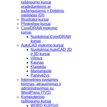
raštingumo kursai
pradedantiems ar
pažengusiems + Dirbtinis
intelektas (DI)
Illiustrator kursai
Photoshop kursai
CorelDRAW mokymo
kursai
Nuotoliniai CorelDRAW
kursai
AutoCAD mokymo kursai
Nuotoliniai AutoCAD 2D
ir 3D kursai
Vilnius
Kaunas
Klaipėda
Marijampolė
Panėvežys
Internetinės svetainės
kūrimas, atnaujinimas ir
administravimas su
WordPress (TVS)
Kompiuterinio
raštingumo kursai
WORD KURSAI