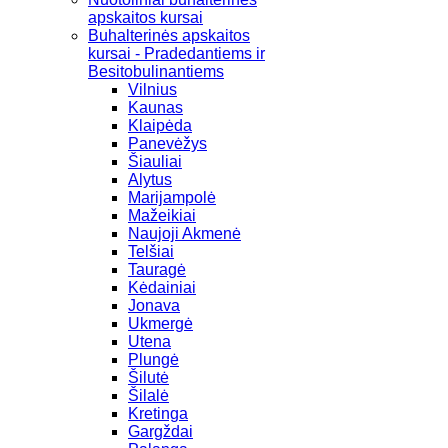
apskaitos kursai
Buhalterinės apskaitos
kursai - Pradedantiems ir
Besitobulinantiems
Vilnius
Kaunas
Klaipėda
Panevėžys
Šiauliai
Alytus
Marijampolė
Mažeikiai
Naujoji Akmenė
Telšiai
Tauragė
Kėdainiai
Jonava
Ukmergė
Utena
Plungė
Šilutė
Šilalė
Kretinga
Gargždai