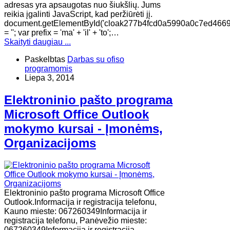
adresas yra apsaugotas nuo šiukšlių. Jums
reikia įgalinti JavaScript, kad peržiūrėti jį.
document.getElementById('cloak277b4fcd0a5990a0c7ed466
= ''; var prefix = 'ma' + 'il' + 'to';…
Skaityti daugiau ...
Paskelbtas
Darbas su ofiso
programomis
Liepa 3, 2014
Elektroninio pašto programa
Microsoft Office Outlook
mokymo kursai - Įmonėms,
Organizacijoms
Elektroninio pašto programa Microsoft Office
Outlook.Informacija ir registracija telefonu,
Kauno mieste: 067260349Informacija ir
registracija telefonu, Panėvežio mieste:
067260349Informacija ir registracija