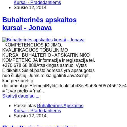
Kursai - Pradedantiems
Sausio 12, 2014
Buhalterinės apskaitos
kursai - Jonava
KOMPETENCIJOS ĮGIJIMO,
KVALIFIKACIJOS TOBULINIMO
KURSAI BUHALTERIO - APSKAITININKO
KOMPETENCIJA Informacija ir registracija tel.
+370 678 68 888Atsakingas asmuo: Vytas
Eidikaitis Šis el.pašto adresas yra apsaugotas
nuo šiukšlių. Jums reikia įgalinti JavaScript,
kad peržiūrėti jį.
document.getElementById('cloakffabd3ee9a63e505745613e4
= ''; var prefix = 'ma'…
Skaityti daugiau ...
Paskelbtas
Buhalterinės Apskaitos
Kursai - Pradedantiems
Sausio 12, 2014