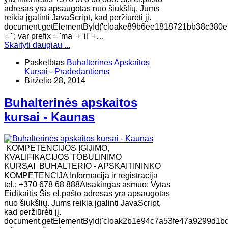
adresas yra apsaugotas nuo šiukšlių. Jums
reikia įgalinti JavaScript, kad peržiūrėti jį.
document.getElementById('cloake89b6ee1818721bb38c380e
= ''; var prefix = 'ma' + 'il' +…
Skaityti daugiau ...
Paskelbtas
Buhalterinės Apskaitos
Kursai - Pradedantiems
Birželio 28, 2014
Buhalterinės apskaitos
kursai - Kaunas
KOMPETENCIJOS ĮGIJIMO,
KVALIFIKACIJOS TOBULINIMO
KURSAI BUHALTERIO - APSKAITININKO
KOMPETENCIJA Informacija ir registracija
tel.: +370 678 68 888Atsakingas asmuo: Vytas
Eidikaitis Šis el.pašto adresas yra apsaugotas
nuo šiukšlių. Jums reikia įgalinti JavaScript,
kad peržiūrėti jį.
document.getElementById('cloak2b1e94c7a53fe47a9299d1b