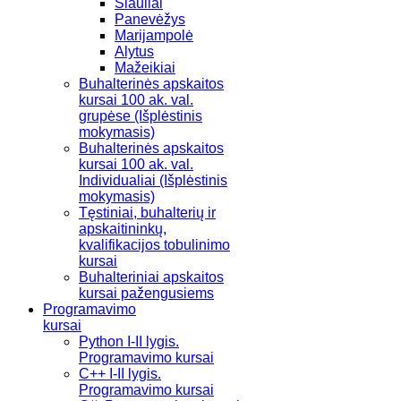
Šiauliai
Panevėžys
Marijampolė
Alytus
Mažeikiai
Buhalterinės apskaitos
kursai 100 ak. val.
grupėse (Išplėstinis
mokymasis)
Buhalterinės apskaitos
kursai 100 ak. val.
Individualiai (Išplėstinis
mokymasis)
Tęstiniai, buhalterių ir
apskaitininkų,
kvalifikacijos tobulinimo
kursai
Buhalteriniai apskaitos
kursai pažengusiems
Programavimo
kursai
Python I-II lygis.
Programavimo kursai
C++ I-II lygis.
Programavimo kursai