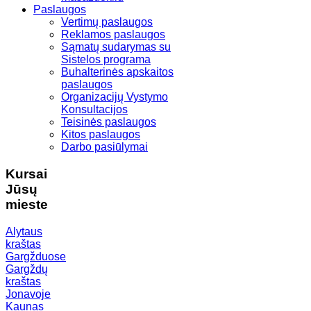
Paslaugos
Vertimų paslaugos
Reklamos paslaugos
Sąmatų sudarymas su
Sistelos programa
Buhalterinės apskaitos
paslaugos
Organizacijų Vystymo
Konsultacijos
Teisinės paslaugos
Kitos paslaugos
Darbo pasiūlymai
Kursai
Jūsų
mieste
Alytaus
kraštas
Gargžduose
Gargždų
kraštas
Jonavoje
Kaunas