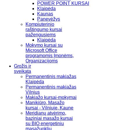
POWER POINT KURSAI
Klaipėda
Kaunas
Panevėžys
Kompiuterinio
raštingumo kursai
pažengusiems
Klaipėda
Mokymo kursai su
Microsoft Office
programomis Įmonėms,
Organizacijoms
Grožis ir
sveikata
Permanentinis makiažas
Klaipėda
Permanentinis makiažas
Vilnius
Makiažo kursai-mokymai
Manikiūro, Masažo
kursai - Vilniuje, Kaune
Meridianų atvėrimo,
baziniai masažo kursai
su BIO energetiniu
masažuokliu