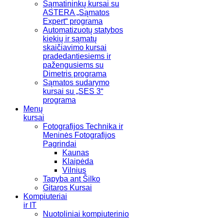
Sąmatininkų kursai su
ASTERA „Sąmatos
Expert“ programa
Automatizuotų statybos
kiekių ir sąmatų
skaičiavimo kursai
pradedantiesiems ir
pažengusiems su
Dimetris programa
Sąmatos sudarymo
kursai su „SES 3“
programa
Menų
kursai
Fotografijos Technika ir
Meninės Fotografijos
Pagrindai
Kaunas
Klaipėda
Vilnius
Tapyba ant Šilko
Gitaros Kursai
Kompiuteriai
ir IT
Nuotoliniai kompiuterinio