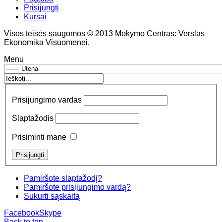
Prisijungti
Kursai
Visos teisės saugomos © 2013 Mokymo Centras: Verslas
Ekonomika Visuomenei.
Menu
Prisijungimo vardas
Slaptažodis
Prisiminti mane
Pamiršote slaptažodį?
Pamiršote prisijungimo vardą?
Sukurti sąskaitą
Facebook
Skype
Back to top