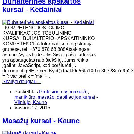
Buhalterinės apskaitos
kursai - Kėdainiai
KOMPETENCIJOS ĮGIJIMO,
KVALIFIKACIJOS TOBULINIMO
KURSAI BUHALTERIO - APSKAITININKO
KOMPETENCIJA Informacija ir registracija
grupėse, tel: +370 678 68 888Atsakingas
asmuo: Vytas Eidikaitis Šis el.pašto adresas
yra apsaugotas nuo šiukšlių. Jums reikia
įgalinti JavaScript, kad peržiūrėti jį.
document.getElementById('cloakf0e56fa10d7e3b728c7e9b23
= ''; var prefix = 'ma' +…
Skaityti daugiau ...
Paskelbtas
Profesionalūs makiažo,
manikiūro, masažo, depiliacijos kursai -
Vilniuje, Kaune
Vasario 17, 2015
Masažų kursai - Kaune