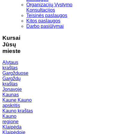
Organizacijų Vystymo
Konsultacijos
Teisinės paslaugos
Kitos paslaugos
Darbo pasiūlymai
Kursai
Jūsų
mieste
Alytaus
kraštas
Gargžduose
Gargždų
kraštas
Jonavoje
Kaunas
Kaune
Kauno
apskritis
Kauno kraštas
Kauno
regione
Klaipėda
Klaipėdoje