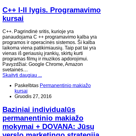
C++ I-II lygis. Programavimo
kursai
C++. Pagrindinė sritis, kurioje yra
panaudojama C ++ programavimo kalba yra
programos ir operacinės sistemos. Ši kalba
laikoma viena patikimiausių. Taip pat tai yra
vienas iš geriausių įrankių, skirtų kurti
programas filmų ir muzikos apdorojimui.
Pavyzdžiai: Google Chrome, Amazon
svetainės…
Skaityti daugiau ...
Paskelbtas
Permanentinio makiažo
kursai
Gruodis 27, 2016
Baziniai individualūs
permanentinio makiažo
mokymai + DOVANA: Jūsų
verslo marketingo strategija