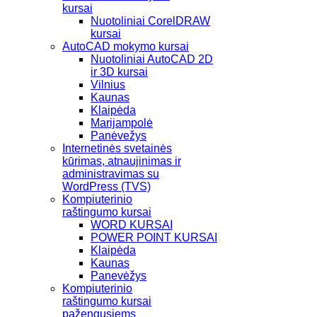
kursai
Nuotoliniai CorelDRAW
kursai
AutoCAD mokymo kursai
Nuotoliniai AutoCAD 2D
ir 3D kursai
Vilnius
Kaunas
Klaipėda
Marijampolė
Panėvežys
Internetinės svetainės
kūrimas, atnaujinimas ir
administravimas su
WordPress (TVS)
Kompiuterinio
raštingumo kursai
WORD KURSAI
POWER POINT KURSAI
Klaipėda
Kaunas
Panevėžys
Kompiuterinio
raštingumo kursai
pažengusiems