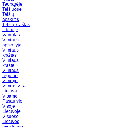
Tauragėje
Telšiuose
Telšių
apskritis
Telšių kraštas
Utenoje
Vainutas
Vilniaus
apskrityje
Vilniaus
kraštas
Vilniaus
krašte
Vilniaus
regione
Vilniuje
Vilnius
Visa
Lietuva
Visame
Pasaulyje
Visoje
Lietuvoje
Visuose
Lietuvos
miestuose