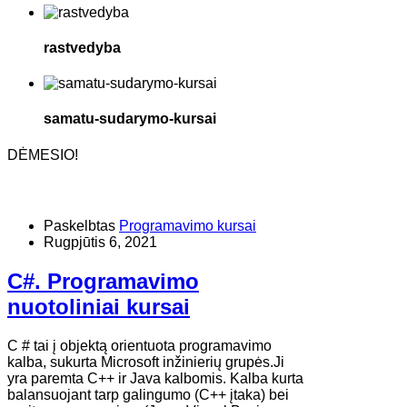
rastvedyba
samatu-sudarymo-kursai
DĖMESIO!
Paskelbtas
Programavimo kursai
Rugpjūtis 6, 2021
C#. Programavimo
nuotoliniai kursai
​C # tai į objektą orientuota programavimo
kalba, sukurta Microsoft inžinierių grupės.Ji
yra paremta C++ ir Java kalbomis. Kalba kurta
balansuojant tarp galingumo (C++ įtaka) bei