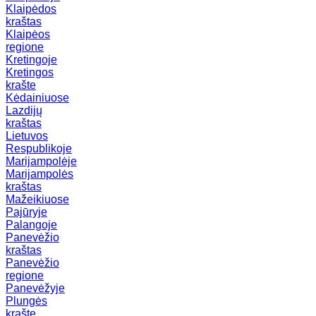
Klaipėdos
kraštas
Klaipėos
regione
Kretingoje
Kretingos
krašte
Kėdainiuose
Lazdijų
kraštas
Lietuvos
Respublikoje
Marijampolėje
Marijampolės
kraštas
Mažeikiuose
Pajūryje
Palangoje
Panevėžio
kraštas
Panevėžio
regione
Panevėžyje
Plungės
krašte