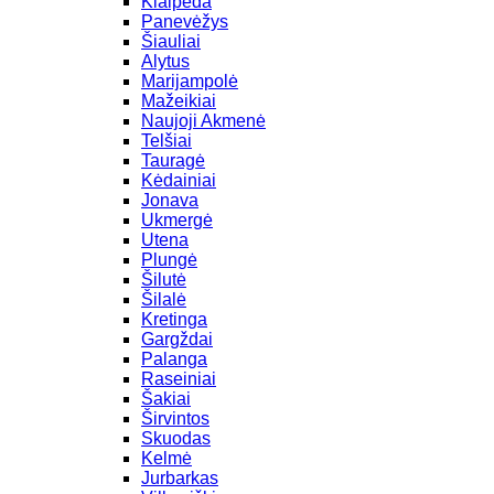
Klaipėda
Panevėžys
Šiauliai
Alytus
Marijampolė
Mažeikiai
Naujoji Akmenė
Telšiai
Tauragė
Kėdainiai
Jonava
Ukmergė
Utena
Plungė
Šilutė
Šilalė
Kretinga
Gargždai
Palanga
Raseiniai
Šakiai
Širvintos
Skuodas
Kelmė
Jurbarkas