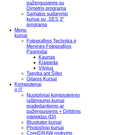
pažengusiems su
Dimetris programa
Sąmatos sudarymo
kursai su „SES 3“
programa
Menų
kursai
Fotografijos Technika ir
Meninės Fotografijos
Pagrindai
Kaunas
Klaipėda
Vilnius
Tapyba ant Šilko
Gitaros Kursai
Kompiuteriai
ir IT
Nuotoliniai kompiuterinio
raštingumo kursai
pradedantiems ar
pažengusiems + Dirbtinis
intelektas (DI)
Illiustrator kursai
Photoshop kursai
CorelDRAW mokymo