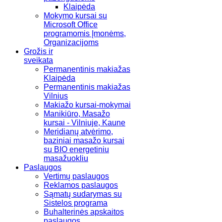
Klaipėda
Mokymo kursai su
Microsoft Office
programomis Įmonėms,
Organizacijoms
Grožis ir
sveikata
Permanentinis makiažas
Klaipėda
Permanentinis makiažas
Vilnius
Makiažo kursai-mokymai
Manikiūro, Masažo
kursai - Vilniuje, Kaune
Meridianų atvėrimo,
baziniai masažo kursai
su BIO energetiniu
masažuokliu
Paslaugos
Vertimų paslaugos
Reklamos paslaugos
Sąmatų sudarymas su
Sistelos programa
Buhalterinės apskaitos
paslaugos