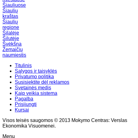
Šiauliuose
Šiaulių
kraštas
Šiaulių
regione
Šilalėje
Šilutėje
Švėkšna
Žemaičių
naumiestis
Titulinis
Sąlygos ir taisyklės
Privatumo politika
Susisiektite dėl reklamos
Svetainės medis
Kaip veikia sistema
Pagalba
Prisijungti
Kursai
Visos teisės saugomos © 2013 Mokymo Centras: Verslas
Ekonomika Visuomenei.
Menu