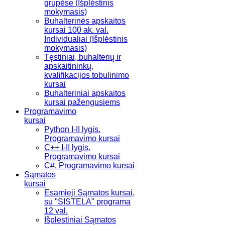
grupėse (Išplėstinis
mokymasis)
Buhalterinės apskaitos
kursai 100 ak. val.
Individualiai (Išplėstinis
mokymasis)
Tęstiniai, buhalterių ir
apskaitininkų,
kvalifikacijos tobulinimo
kursai
Buhalteriniai apskaitos
kursai pažengusiems
Programavimo
kursai
Python I-II lygis.
Programavimo kursai
C++ I-II lygis.
Programavimo kursai
C#. Programavimo kursai
Sąmatos
kursai
Esamieji Sąmatos kursai,
su "SISTELA" programa
12 val.
Išplėstiniai Sąmatos