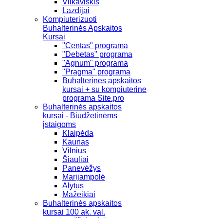
Vilkaviškis
Lazdijai
Kompiuterizuoti
Buhalterinės Apskaitos
Kursai
"Centas" programa
"Debetas" programa
"Agnum" programa
"Pragma" programa
Buhalterinės apskaitos
kursai + su kompiuterine
programa Site.pro
Buhalterinės apskaitos
kursai - Biudžetinėms
įstaigoms
Klaipėda
Kaunas
Vilnius
Šiauliai
Panevėžys
Marijampolė
Alytus
Mažeikiai
Buhalterinės apskaitos
kursai 100 ak. val.