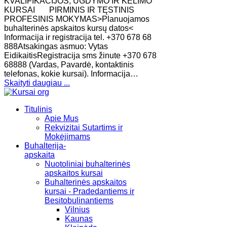
KVALIFIKACIJOS, UGDYMO IR KĖLIMO
KURSAI PIRMINIS IR TĘSTINIS
PROFESINIS MOKYMAS>Planuojamos
buhalterinės apskaitos kursų datos<
Informacija ir registracija tel. +370 678 68
888Atsakingas asmuo: Vytas
EidikaitisRegistracija sms žinute +370 678
68888 (Vardas, Pavardė, kontaktinis
telefonas, kokie kursai). Informacija…
Skaityti daugiau ...
Titulinis
Apie Mus
Rekvizitai Sutartims ir
Mokėjimams
Buhalterija-
apskaita
Nuotoliniai buhalterinės
apskaitos kursai
Buhalterinės apskaitos
kursai - Pradedantiems ir
Besitobulinantiems
Vilnius
Kaunas