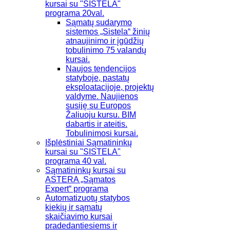
kursai su "SISTELA"
programa 20val.
Sąmatų sudarymo
sistemos „Sistela“ žinių
atnaujinimo ir įgūdžių
tobulinimo 75 valandų
kursai.
Naujos tendencijos
statyboje, pastatų
eksploatacijoje, projektų
valdyme. Naujienos
susiję su Europos
Žaliuoju kursu. BIM
dabartis ir ateitis.
Tobulinimosi kursai.
Išplėstiniai Sąmatininkų
kursai su "SISTELA"
programa 40 val.
Sąmatininkų kursai su
ASTERA „Sąmatos
Expert“ programa
Automatizuotų statybos
kiekių ir sąmatų
skaičiavimo kursai
pradedantiesiems ir