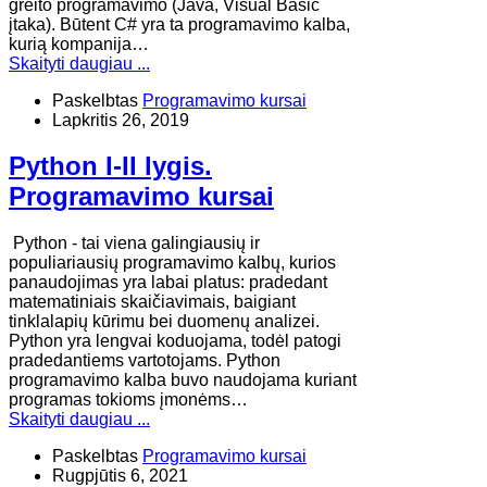
greito programavimo (Java, Visual Basic
įtaka). Būtent C# yra ta programavimo kalba,
kurią kompanija…
Skaityti daugiau ...
Paskelbtas
Programavimo kursai
Lapkritis 26, 2019
Python I-II lygis.
Programavimo kursai
Python - tai viena galingiausių ir
populiariausių programavimo kalbų, kurios
panaudojimas yra labai platus: pradedant
matematiniais skaičiavimais, baigiant
tinklalapių kūrimu bei duomenų analizei.
Python yra lengvai koduojama, todėl patogi
pradedantiems vartotojams. Python
programavimo kalba buvo naudojama kuriant
programas tokioms įmonėms…
Skaityti daugiau ...
Paskelbtas
Programavimo kursai
Rugpjūtis 6, 2021