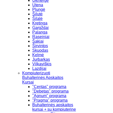
Ukmergė
Utena
Plungė
Šilutė
Šilalė
Kretinga
Gargždai
Palanga
Raseiniai
Šakiai
Širvintos
Skuodas
Kelmė
Jurbarkas
Vilkaviškis
Lazdijai
Kompiuterizuoti
Buhalterinės Apskaitos
Kursai
"Centas" programa
"Debetas" programa
"Agnum" programa
"Pragma" programa
Buhalterinės apskaitos
kursai + su kompiuterine