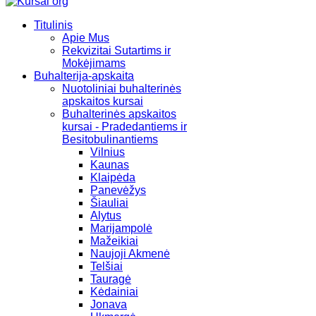
Titulinis
Apie Mus
Rekvizitai Sutartims ir
Mokėjimams
Buhalterija-apskaita
Nuotoliniai buhalterinės
apskaitos kursai
Buhalterinės apskaitos
kursai - Pradedantiems ir
Besitobulinantiems
Vilnius
Kaunas
Klaipėda
Panevėžys
Šiauliai
Alytus
Marijampolė
Mažeikiai
Naujoji Akmenė
Telšiai
Tauragė
Kėdainiai
Jonava