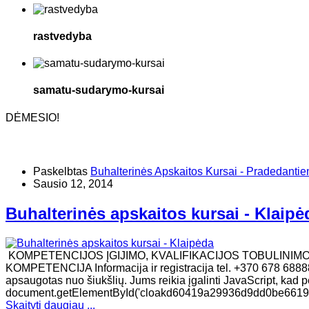
rastvedyba
samatu-sudarymo-kursai
DĖMESIO!
Paskelbtas
Buhalterinės Apskaitos Kursai - Pradedanti
Sausio 12, 2014
Buhalterinės apskaitos kursai - Klaipė
KOMPETENCIJOS ĮGIJIMO, KVALIFIKACIJOS TOBULINIM
KOMPETENCIJA Informacija ir registracija tel. +370 678 68888
apsaugotas nuo šiukšlių. Jums reikia įgalinti JavaScript, kad per
document.getElementById('cloakd60419a29936d9dd0be6619a0
Skaityti daugiau ...