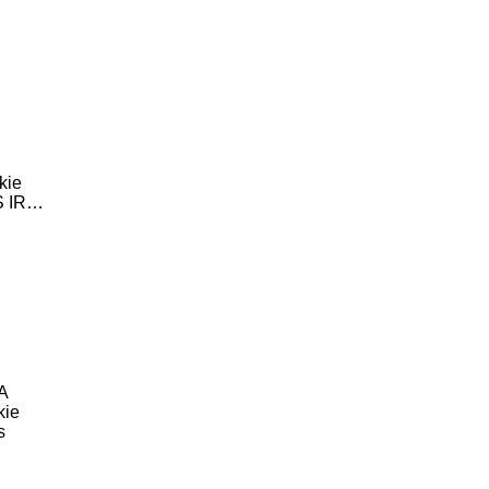
kie
S IR…
A
kie
s