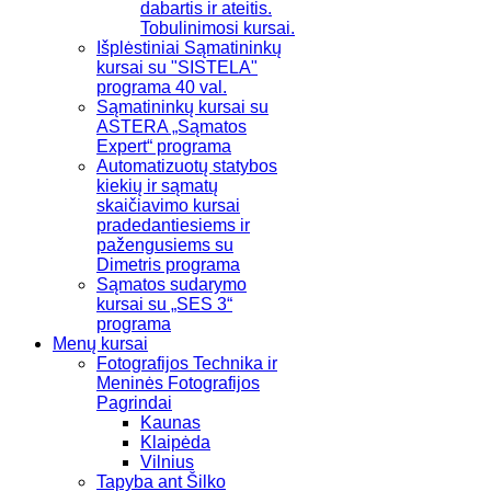
dabartis ir ateitis.
Tobulinimosi kursai.
Išplėstiniai Sąmatininkų
kursai su "SISTELA"
programa 40 val.
Sąmatininkų kursai su
ASTERA „Sąmatos
Expert“ programa
Automatizuotų statybos
kiekių ir sąmatų
skaičiavimo kursai
pradedantiesiems ir
pažengusiems su
Dimetris programa
Sąmatos sudarymo
kursai su „SES 3“
programa
Menų kursai
Fotografijos Technika ir
Meninės Fotografijos
Pagrindai
Kaunas
Klaipėda
Vilnius
Tapyba ant Šilko