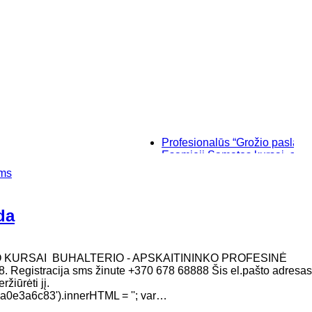
Profesionalūs “Grožio paslaptys”, ma
Esamieji Sąmatos kursai, su "SIST
Baziniai individualūs permanentini
ems
“Savęs pažinimo”, makiažo kursai K
da
O KURSAI BUHALTERIO - APSKAITININKO PROFESINĖ
. Registracija sms žinute +370 678 68888 Šis el.pašto adresas
žiūrėti jį.
e3a6c83').innerHTML = ''; var…