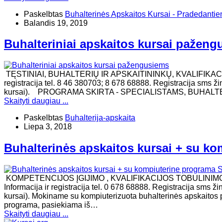
Paskelbtas
Buhalterinės Apskaitos Kursai - Pradedanti
Balandis 19, 2019
Buhalteriniai apskaitos kursai pažen
TĘSTINIAI, BUHALTERIŲ IR APSKAITININKŲ, KVALIFIKAC
registracija tel. 8 46 380703; 8 678 68888. Registracija sms ž
kursai). ​PROGRAMA SKIRTA - SPECIALISTAMS, BUHAL
Skaityti daugiau ...
Paskelbtas
Buhalterija-apskaita
Liepa 3, 2018
Buhalterinės apskaitos kursai + su ko
KOMPETENCIJOS ĮGIJIMO , KVALIFIKACIJOS TOBULINI
Informacija ir registracija tel. 0 678 68888. Registracija sms 
kursai). Mokiname su kompiuterizuota buhalterinės apskaitos 
programa, pasiekiama iš…
Skaityti daugiau ...