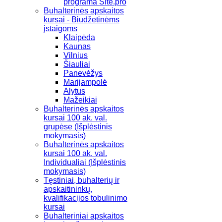
programa Site.pro
Buhalterinės apskaitos
kursai - Biudžetinėms
įstaigoms
Klaipėda
Kaunas
Vilnius
Šiauliai
Panevėžys
Marijampolė
Alytus
Mažeikiai
Buhalterinės apskaitos
kursai 100 ak. val.
grupėse (Išplėstinis
mokymasis)
Buhalterinės apskaitos
kursai 100 ak. val.
Individualiai (Išplėstinis
mokymasis)
Tęstiniai, buhalterių ir
apskaitininkų,
kvalifikacijos tobulinimo
kursai
Buhalteriniai apskaitos