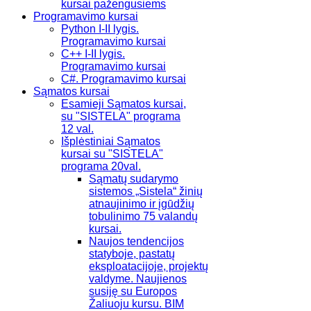
kursai pažengusiems
Programavimo kursai
Python I-II lygis.
Programavimo kursai
C++ I-II lygis.
Programavimo kursai
C#. Programavimo kursai
Sąmatos kursai
Esamieji Sąmatos kursai,
su "SISTELA" programa
12 val.
Išplėstiniai Sąmatos
kursai su "SISTELA"
programa 20val.
Sąmatų sudarymo
sistemos „Sistela“ žinių
atnaujinimo ir įgūdžių
tobulinimo 75 valandų
kursai.
Naujos tendencijos
statyboje, pastatų
eksploatacijoje, projektų
valdyme. Naujienos
susiję su Europos
Žaliuoju kursu. BIM