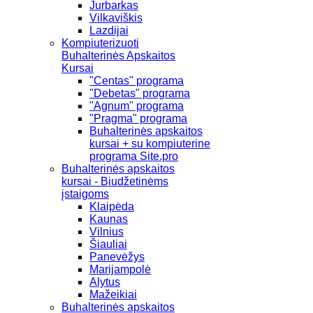
Jurbarkas
Vilkaviškis
Lazdijai
Kompiuterizuoti
Buhalterinės Apskaitos
Kursai
"Centas" programa
"Debetas" programa
"Agnum" programa
"Pragma" programa
Buhalterinės apskaitos
kursai + su kompiuterine
programa Site.pro
Buhalterinės apskaitos
kursai - Biudžetinėms
įstaigoms
Klaipėda
Kaunas
Vilnius
Šiauliai
Panevėžys
Marijampolė
Alytus
Mažeikiai
Buhalterinės apskaitos