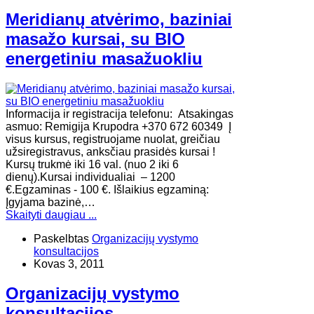
Meridianų atvėrimo, baziniai
masažo kursai, su BIO
energetiniu masažuokliu
Informacija ir registracija telefonu: Atsakingas
asmuo: Remigija Krupodra +370 672 60349 Į
visus kursus, registruojame nuolat, greičiau
užsiregistravus, anksčiau prasidės kursai !
Kursų trukmė iki 16 val. (nuo 2 iki 6
dienų).Kursai individualiai – 1200
€.Egzaminas - 100 €. Išlaikius egzaminą:
Įgyjama bazinė,…
Skaityti daugiau ...
Paskelbtas
Organizacijų vystymo
konsultacijos
Kovas 3, 2011
Organizacijų vystymo
konsultacijos