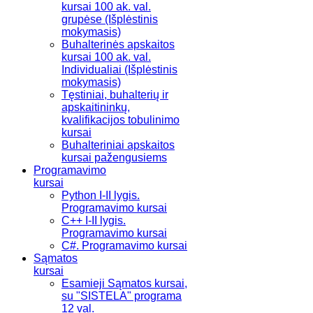
kursai 100 ak. val.
grupėse (Išplėstinis
mokymasis)
Buhalterinės apskaitos
kursai 100 ak. val.
Individualiai (Išplėstinis
mokymasis)
Tęstiniai, buhalterių ir
apskaitininkų,
kvalifikacijos tobulinimo
kursai
Buhalteriniai apskaitos
kursai pažengusiems
Programavimo
kursai
Python I-II lygis.
Programavimo kursai
C++ I-II lygis.
Programavimo kursai
C#. Programavimo kursai
Sąmatos
kursai
Esamieji Sąmatos kursai,
su "SISTELA" programa
12 val.