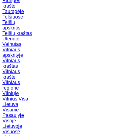
Plungės
krašte
Tauragėje
Telšiuose
Telšių
apskritis
Telšių kraštas
Utenoje
Vainutas
Vilniaus
apskrityje
Vilniaus
kraštas
Vilniaus
krašte
Vilniaus
regione
Vilniuje
Vilnius
Visa
Lietuva
Visame
Pasaulyje
Visoje
Lietuvoje
Visuose