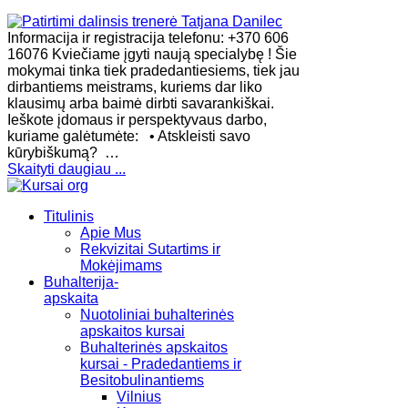
Informacija ir registracija telefonu: +370 606
16076 Kviečiame įgyti naują specialybę ! Šie
mokymai tinka tiek pradedantiesiems, tiek jau
dirbantiems meistrams, kuriems dar liko
klausimų arba baimė dirbti savarankiškai.
Ieškote įdomaus ir perspektyvaus darbo,
kuriame galėtumėte: • Atskleisti savo
kūrybiškumą? …
Skaityti daugiau ...
Titulinis
Apie Mus
Rekvizitai Sutartims ir
Mokėjimams
Buhalterija-
apskaita
Nuotoliniai buhalterinės
apskaitos kursai
Buhalterinės apskaitos
kursai - Pradedantiems ir
Besitobulinantiems
Vilnius