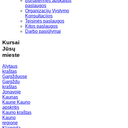
Buhalterinės apskaitos
paslaugos
Organizacijų Vystymo
Konsultacijos
Teisinės paslaugos
Kitos paslaugos
Darbo pasiūlymai
Kursai
Jūsų
mieste
Alytaus
kraštas
Gargžduose
Gargždų
kraštas
Jonavoje
Kaunas
Kaune
Kauno
apskritis
Kauno kraštas
Kauno
regione
Klaipėda