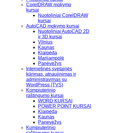
CorelDRAW mokymo
kursai
Nuotoliniai CorelDRAW
kursai
AutoCAD mokymo kursai
Nuotoliniai AutoCAD 2D
ir 3D kursai
Vilnius
Kaunas
Klaipėda
Marijampolė
Panėvežys
Internetinės svetainės
kūrimas, atnaujinimas ir
administravimas su
WordPress (TVS)
Kompiuterinio
raštingumo kursai
WORD KURSAI
POWER POINT KURSAI
Klaipėda
Kaunas
Panevėžys
Kompiuterinio
raštingumo kursai