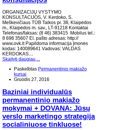
ORGANIZACIJŲ VYSTYMO
KONSULTACIJOS, V. Kerdoko, S.
Meškevičiaus TŪB Taikos pr. 38, Klaipėdos
m., Klaipėdos m. sav., LT-91218 Kontaktai
Telefonas/faksas: (8 46) 383415 Mobilus tel.:
8 698 35607 El. pašto adresas: http://
www.ovk.lt Papildoma informacija Įmonės
kodas: 140089641 Vadovas: VALDAS
KERDOKAS…
Skaityti daugiau ...
Paskelbtas
Permanentinio makiažo
kursai
Gruodis 27, 2016
Baziniai individualūs
permanentinio makiažo
mokymai + DOVANA: Jūsų
verslo marketingo strategija
socialiniuose tinkluose!