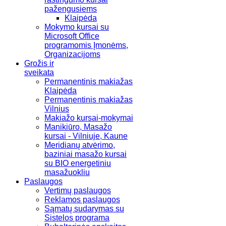
pažengusiems
Klaipėda
Mokymo kursai su
Microsoft Office
programomis Įmonėms,
Organizacijoms
Grožis ir
sveikata
Permanentinis makiažas
Klaipėda
Permanentinis makiažas
Vilnius
Makiažo kursai-mokymai
Manikiūro, Masažo
kursai - Vilniuje, Kaune
Meridianų atvėrimo,
baziniai masažo kursai
su BIO energetiniu
masažuokliu
Paslaugos
Vertimų paslaugos
Reklamos paslaugos
Sąmatų sudarymas su
Sistelos programa