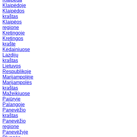
Klaipėdoje
Klaipėdos
kraštas
Klaipėos
regione
Kretingoje
Kretingos
krašte
Kėdainiuose
Lazdijų
kraštas
Lietuvos
Respublikoje
Marijampolėje
Marijampolės
kraštas
Mažeikiuose
Pajūryje
Palangoje
Panevėžio
kraštas
Panevėžio
regione
Panevėžyje