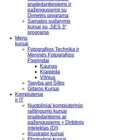
pradedantiesiems ir
pažengusiems su
Dimetris programa
Sąmatos sudarymo
kursai su „SES 3“
programa
Menų
kursai
Fotografijos Technika ir
Meninės Fotografijos
Pagrindai
Kaunas
Klaipėda
Vilnius
Tapyba ant Šilko
Gitaros Kursai
Kompiuteriai
ir IT
Nuotoliniai kompiuterinio
raštingumo kursai
pradedantiems ar
pažengusiems + Dirbtinis
intelektas (DI)
Illiustrator kursai
Photoshop kursai