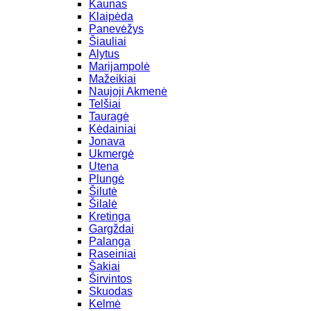
Kaunas
Klaipėda
Panevėžys
Šiauliai
Alytus
Marijampolė
Mažeikiai
Naujoji Akmenė
Telšiai
Tauragė
Kėdainiai
Jonava
Ukmergė
Utena
Plungė
Šilutė
Šilalė
Kretinga
Gargždai
Palanga
Raseiniai
Šakiai
Širvintos
Skuodas
Kelmė