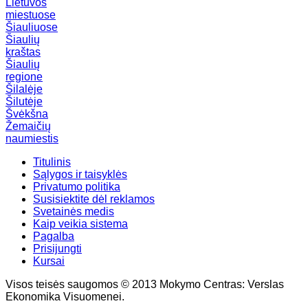
Lietuvos
miestuose
Šiauliuose
Šiaulių
kraštas
Šiaulių
regione
Šilalėje
Šilutėje
Švėkšna
Žemaičių
naumiestis
Titulinis
Sąlygos ir taisyklės
Privatumo politika
Susisiektite dėl reklamos
Svetainės medis
Kaip veikia sistema
Pagalba
Prisijungti
Kursai
Visos teisės saugomos © 2013 Mokymo Centras: Verslas
Ekonomika Visuomenei.