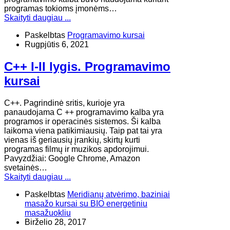
programas tokioms įmonėms…
Skaityti daugiau ...
Paskelbtas
Programavimo kursai
Rugpjūtis 6, 2021
C++ I-II lygis. Programavimo
kursai
C++. Pagrindinė sritis, kurioje yra
panaudojama C ++ programavimo kalba yra
programos ir operacinės sistemos. Ši kalba
laikoma viena patikimiausių. Taip pat tai yra
vienas iš geriausių įrankių, skirtų kurti
programas filmų ir muzikos apdorojimui.
Pavyzdžiai: Google Chrome, Amazon
svetainės…
Skaityti daugiau ...
Paskelbtas
Meridianų atvėrimo, baziniai
masažo kursai su BIO energetiniu
masažuokliu
Birželio 28, 2017