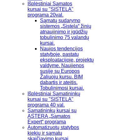
Išplėstiniai Sąmatos
kursai su "SISTELA"
programa 20val.
Sąmatų sudarymo
sistemos „Sistela“ žinių
atnaujinimo ir įgūdžių
tobulinimo 75 valandų
kursai.
Naujos tendencijos
statyboje, pastatų
eksploatacijoje, projektų
valdyme. Naujienos
susiję su Europos
Žaliuoju kursu. BIM
dabartis ir ateitis.
Tobulinimosi kursai.
Išplėstiniai Sąmatininkų
kursai su "SISTELA"
programa 40 val.
Sąmatininkų kursai su
ASTERA „Sąmatos
Expert“ programa
Automatizuotų statybos
kiekių ir sąmatų
skaičiavimo kursai