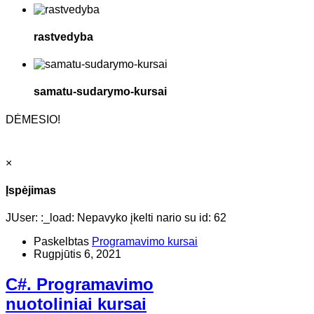
rastvedyba
samatu-sudarymo-kursai
DĖMESIO!
×
Įspėjimas
JUser: :_load: Nepavyko įkelti nario su id: 62
Paskelbtas
Programavimo kursai
Rugpjūtis 6, 2021
C#. Programavimo
nuotoliniai kursai