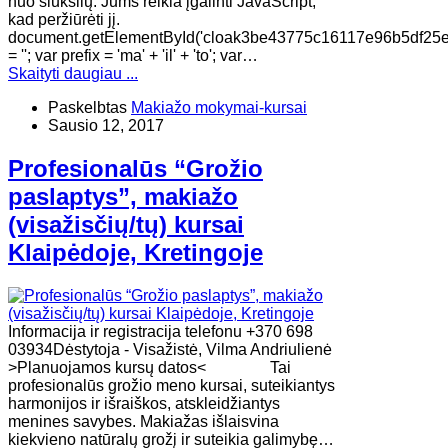
nuo šiukšlių. Jums reikia įgalinti JavaScript,
kad peržiūrėti jį.
document.getElementById('cloak3be43775c16117e96b5df25e
= ''; var prefix = 'ma' + 'il' + 'to'; var…
Skaityti daugiau ...
Paskelbtas
Makiažo mokymai-kursai
Sausio 12, 2017
Profesionalūs “Grožio
paslaptys”, makiažo
(visažisčių/tų) kursai
Klaipėdoje, Kretingoje
Informacija ir registracija telefonu +370 698
03934Dėstytoja - Visažistė, Vilma Andriulienė
>Planuojamos kursų datos< Tai
profesionalūs grožio meno kursai, suteikiantys
harmonijos ir išraiškos, atskleidžiantys
menines savybes. Makiažas išlaisvina
kiekvieno natūralų grožį ir suteikia galimybę…