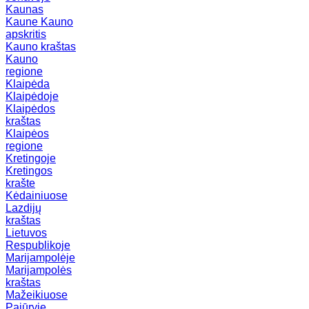
Kaunas
Kaune
Kauno
apskritis
Kauno kraštas
Kauno
regione
Klaipėda
Klaipėdoje
Klaipėdos
kraštas
Klaipėos
regione
Kretingoje
Kretingos
krašte
Kėdainiuose
Lazdijų
kraštas
Lietuvos
Respublikoje
Marijampolėje
Marijampolės
kraštas
Mažeikiuose
Pajūryje