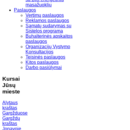
masažuokliu
Paslaugos
Vertimų paslaugos
Reklamos paslaugos
Sąmatų sudarymas su
Sistelos programa
Buhalterinės apskaitos
paslaugos
Organizacijų Vystymo
Konsultacijos
Teisinės paslaugos
Kitos paslaugos
Darbo pasiūlymai
Kursai
Jūsų
mieste
Alytaus
kraštas
Gargžduose
Gargždų
kraštas
Jonavoje