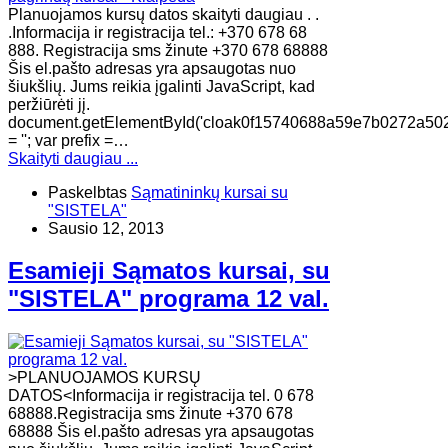
Planuojamos kursų datos skaityti daugiau . .
.Informacija ir registracija tel.: +370 678 68
888. Registracija sms žinute +370 678 68888
Šis el.pašto adresas yra apsaugotas nuo
šiukšlių. Jums reikia įgalinti JavaScript, kad
peržiūrėti jį.
document.getElementById('cloak0f15740688a59e7b0272a50
= ''; var prefix =…
Skaityti daugiau ...
Paskelbtas
Sąmatininkų kursai su
"SISTELA"
Sausio 12, 2013
Esamieji Sąmatos kursai, su
"SISTELA" programa 12 val.
>PLANUOJAMOS KURSŲ
DATOS<Informacija ir registracija tel. 0 678
68888.Registracija sms žinute +370 678
68888 Šis el.pašto adresas yra apsaugotas