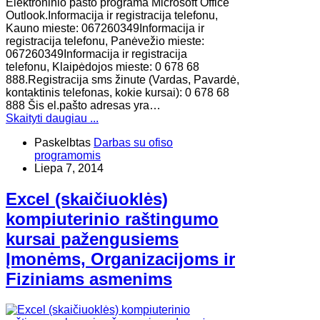
Elektroninio pašto programa Microsoft Office
Outlook.Informacija ir registracija telefonu,
Kauno mieste: 067260349Informacija ir
registracija telefonu, Panėvežio mieste:
067260349Informacija ir registracija
telefonu, Klaipėdojos mieste: 0 678 68
888.Registracija sms žinute (Vardas, Pavardė,
kontaktinis telefonas, kokie kursai): 0 678 68
888 Šis el.pašto adresas yra…
Skaityti daugiau ...
Paskelbtas
Darbas su ofiso
programomis
Liepa 7, 2014
Excel (skaičiuoklės)
kompiuterinio raštingumo
kursai pažengusiems
Įmonėms, Organizacijoms ir
Fiziniams asmenims