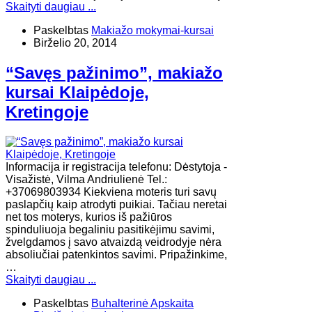
Skaityti daugiau ...
Paskelbtas
Makiažo mokymai-kursai
Birželio 20, 2014
“Savęs pažinimo”, makiažo
kursai Klaipėdoje,
Kretingoje
Informacija ir registracija telefonu: Dėstytoja -
Visažistė, Vilma Andriulienė Tel.:
+37069803934 Kiekviena moteris turi savų
paslapčių kaip atrodyti puikiai. Tačiau neretai
net tos moterys, kurios iš pažiūros
spinduliuoja begaliniu pasitikėjimu savimi,
žvelgdamos į savo atvaizdą veidrodyje nėra
absoliučiai patenkintos savimi. Pripažinkime,
…
Skaityti daugiau ...
Paskelbtas
Buhalterinė Apskaita