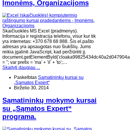
Įmonėms, Organizacijoms
Skaičiuoklės MS Excel (pradmenys).
Informacija ir registracija telefonu, visur kur tik
yra internetas: +370 678 68 888. Šis el.pašto
adresas yra apsaugotas nuo šiukšlių. Jums
reikia įgalinti JavaScript, kad peržiūrėti jį.
document.getElementById('cloaka99825434dc40a2d047904a
= ''; var prefix = 'ma' + 'il' + 'to';…
Skaityti daugiau ...
Paskelbtas
Sąmatininkų kursai su
„Sąmatos Expert“
Birželio 30, 2014
Sąmatininkų mokymo kursai
su „Sąmatos Expert“
programa.