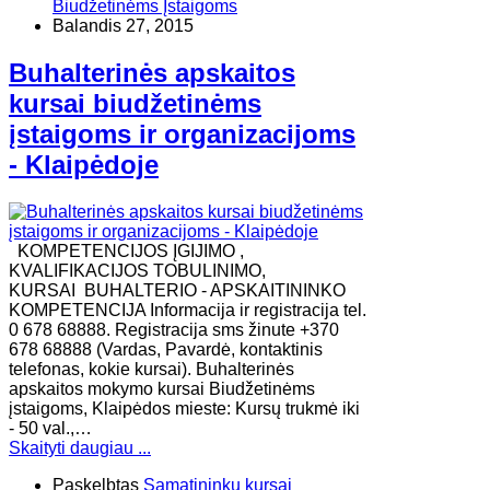
Biudžetinėms Įstaigoms
Balandis 27, 2015
Buhalterinės apskaitos
kursai biudžetinėms
įstaigoms ir organizacijoms
- Klaipėdoje
KOMPETENCIJOS ĮGIJIMO ,
KVALIFIKACIJOS TOBULINIMO,
KURSAI BUHALTERIO - APSKAITININKO
KOMPETENCIJA Informacija ir registracija tel.
0 678 68888. Registracija sms žinute +370
678 68888 (Vardas, Pavardė, kontaktinis
telefonas, kokie kursai). Buhalterinės
apskaitos mokymo kursai Biudžetinėms
įstaigoms, Klaipėdos mieste: Kursų trukmė iki
- 50 val.,…
Skaityti daugiau ...
Paskelbtas
Sąmatininkų kursai