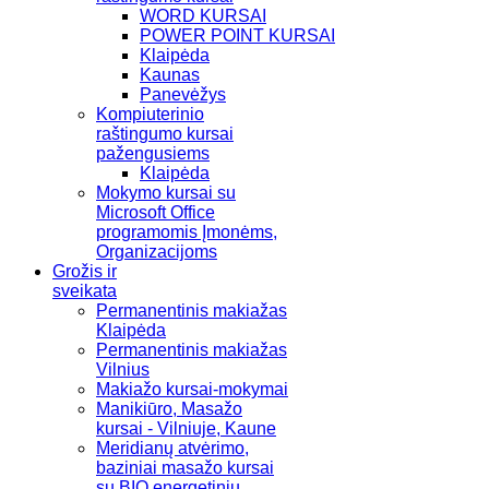
WORD KURSAI
POWER POINT KURSAI
Klaipėda
Kaunas
Panevėžys
Kompiuterinio
raštingumo kursai
pažengusiems
Klaipėda
Mokymo kursai su
Microsoft Office
programomis Įmonėms,
Organizacijoms
Grožis ir
sveikata
Permanentinis makiažas
Klaipėda
Permanentinis makiažas
Vilnius
Makiažo kursai-mokymai
Manikiūro, Masažo
kursai - Vilniuje, Kaune
Meridianų atvėrimo,
baziniai masažo kursai
su BIO energetiniu