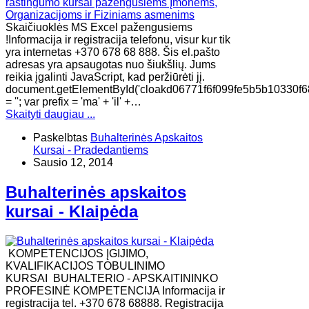
Skaičiuoklės MS Excel pažengusiems
!Informacija ir registracija telefonu, visur kur tik
yra internetas +370 678 68 888. Šis el.pašto
adresas yra apsaugotas nuo šiukšlių. Jums
reikia įgalinti JavaScript, kad peržiūrėti jį.
document.getElementById('cloakd06771f6f099fe5b5b10330f6
= ''; var prefix = 'ma' + 'il' +…
Skaityti daugiau ...
Paskelbtas
Buhalterinės Apskaitos
Kursai - Pradedantiems
Sausio 12, 2014
Buhalterinės apskaitos
kursai - Klaipėda
KOMPETENCIJOS ĮGIJIMO,
KVALIFIKACIJOS TOBULINIMO
KURSAI BUHALTERIO - APSKAITININKO
PROFESINĖ KOMPETENCIJA Informacija ir
registracija tel. +370 678 68888. Registracija