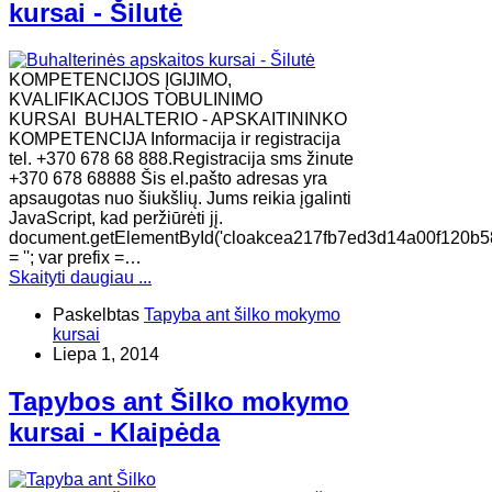
kursai - Šilutė
KOMPETENCIJOS ĮGIJIMO,
KVALIFIKACIJOS TOBULINIMO
KURSAI BUHALTERIO - APSKAITININKO
KOMPETENCIJA Informacija ir registracija
tel. +370 678 68 888.Registracija sms žinute
+370 678 68888 Šis el.pašto adresas yra
apsaugotas nuo šiukšlių. Jums reikia įgalinti
JavaScript, kad peržiūrėti jį.
document.getElementById('cloakcea217fb7ed3d14a00f120b58
= ''; var prefix =…
Skaityti daugiau ...
Paskelbtas
Tapyba ant šilko mokymo
kursai
Liepa 1, 2014
Tapybos ant Šilko mokymo
kursai - Klaipėda