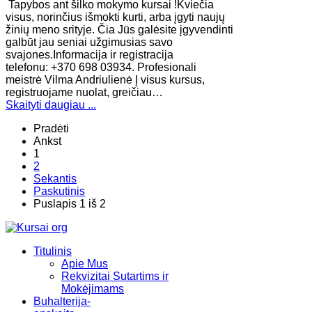
Tapybos ant šilko mokymo kursai !Kviečia
visus, norinčius išmokti kurti, arba įgyti naujų
žinių meno srityje. Čia Jūs galėsite įgyvendinti
galbūt jau seniai užgimusias savo
svajones.Informacija ir registracija
telefonu: +370 698 03934. Profesionali
meistrė Vilma Andriulienė Į visus kursus,
registruojame nuolat, greičiau…
Skaityti daugiau ...
Pradėti
Ankst
1
2
Sekantis
Paskutinis
Puslapis 1 iš 2
Titulinis
Apie Mus
Rekvizitai Sutartims ir
Mokėjimams
Buhalterija-