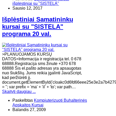
išplėstiniai su "SISTELA"
Sausio 12, 2017
Išplėstiniai Sąmatininkų
kursai su "SISTELA"
programa 20 val.
>PLANUOJAMOS KURSŲ
DATOS<Informacija ir registracija tel. 0 678
68888.Registracija sms žinute +370 678
68888 Šis el.pašto adresas yra apsaugotas
nuo šiukšlių. Jums reikia įgalinti JavaScript,
kad peržiūrėti jį.
document.getElementById('cloakc0d6fd66eee25e3e2a7b427
= ''; var prefix = 'ma' + 'il' + 'to'; var path…
Skaityti daugiau ...
Paskelbtas
Kompiuterizuoti Buhalterinės
Apskaitos Kursai
Balandis 27, 2009