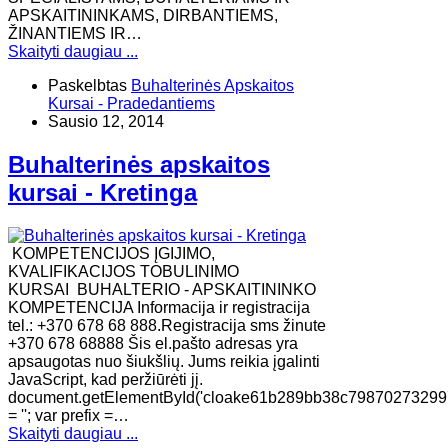
APSKAITININKAMS, DIRBANTIEMS,
ŽINANTIEMS IR…
Skaityti daugiau ...
Paskelbtas
Buhalterinės Apskaitos
Kursai - Pradedantiems
Sausio 12, 2014
Buhalterinės apskaitos
kursai - Kretinga
KOMPETENCIJOS ĮGIJIMO,
KVALIFIKACIJOS TOBULINIMO
KURSAI BUHALTERIO - APSKAITININKO
KOMPETENCIJA Informacija ir registracija
tel.: +370 678 68 888.Registracija sms žinute
+370 678 68888 Šis el.pašto adresas yra
apsaugotas nuo šiukšlių. Jums reikia įgalinti
JavaScript, kad peržiūrėti jį.
document.getElementById('cloake61b289bb38c79870273299
= ''; var prefix =…
Skaityti daugiau ...