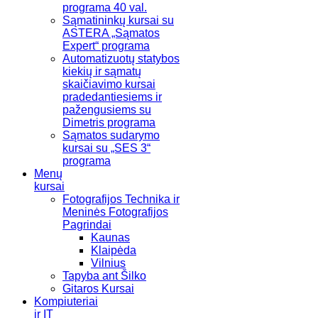
programa 40 val.
Sąmatininkų kursai su
ASTERA „Sąmatos
Expert“ programa
Automatizuotų statybos
kiekių ir sąmatų
skaičiavimo kursai
pradedantiesiems ir
pažengusiems su
Dimetris programa
Sąmatos sudarymo
kursai su „SES 3“
programa
Menų
kursai
Fotografijos Technika ir
Meninės Fotografijos
Pagrindai
Kaunas
Klaipėda
Vilnius
Tapyba ant Šilko
Gitaros Kursai
Kompiuteriai
ir IT