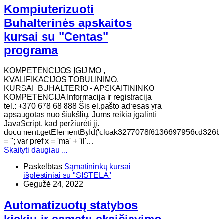
Kompiuterizuoti
Buhalterinės apskaitos
kursai su "Centas"
programa
KOMPETENCIJOS ĮGIJIMO ,
KVALIFIKACIJOS TOBULINIMO,
KURSAI BUHALTERIO - APSKAITININKO
KOMPETENCIJA Informacija ir registracija
tel.: +370 678 68 888 Šis el.pašto adresas yra
apsaugotas nuo šiukšlių. Jums reikia įgalinti
JavaScript, kad peržiūrėti jį.
document.getElementById('cloak3277078f6136697956cd326
= ''; var prefix = 'ma' + 'il'…
Skaityti daugiau ...
Paskelbtas
Sąmatininkų kursai
išplėstiniai su "SISTELA"
Gegužė 24, 2022
Automatizuotų statybos
kiekių ir sąmatų skaičiavimo