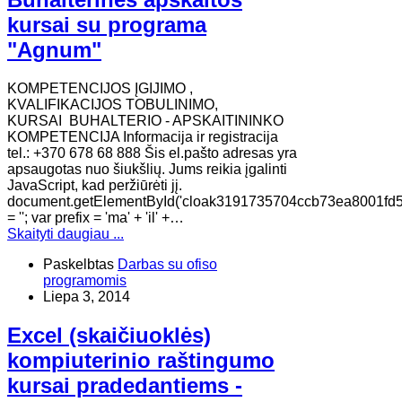
kursai su programa
"Agnum"
KOMPETENCIJOS ĮGIJIMO ,
KVALIFIKACIJOS TOBULINIMO,
KURSAI BUHALTERIO - APSKAITININKO
KOMPETENCIJA Informacija ir registracija
tel.: +370 678 68 888 Šis el.pašto adresas yra
apsaugotas nuo šiukšlių. Jums reikia įgalinti
JavaScript, kad peržiūrėti jį.
document.getElementById('cloak3191735704ccb73ea8001fd
= ''; var prefix = 'ma' + 'il' +…
Skaityti daugiau ...
Paskelbtas
Darbas su ofiso
programomis
Liepa 3, 2014
Excel (skaičiuoklės)
kompiuterinio raštingumo
kursai pradedantiems -