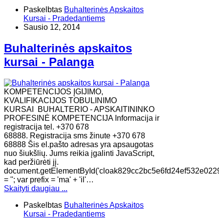
Paskelbtas
Buhalterinės Apskaitos
Kursai - Pradedantiems
Sausio 12, 2014
Buhalterinės apskaitos
kursai - Palanga
KOMPETENCIJOS ĮGIJIMO,
KVALIFIKACIJOS TOBULINIMO
KURSAI BUHALTERIO - APSKAITININKO
PROFESINĖ KOMPETENCIJA Informacija ir
registracija tel. +370 678
68888. Registracija sms žinute +370 678
68888 Šis el.pašto adresas yra apsaugotas
nuo šiukšlių. Jums reikia įgalinti JavaScript,
kad peržiūrėti jį.
document.getElementById('cloak829cc2bc5e6fd24ef532e022
= ''; var prefix = 'ma' + 'il'…
Skaityti daugiau ...
Paskelbtas
Buhalterinės Apskaitos
Kursai - Pradedantiems