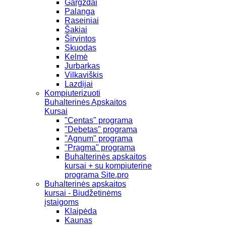
Gargždai
Palanga
Raseiniai
Šakiai
Širvintos
Skuodas
Kelmė
Jurbarkas
Vilkaviškis
Lazdijai
Kompiuterizuoti
Buhalterinės Apskaitos
Kursai
"Centas" programa
"Debetas" programa
"Agnum" programa
"Pragma" programa
Buhalterinės apskaitos
kursai + su kompiuterine
programa Site.pro
Buhalterinės apskaitos
kursai - Biudžetinėms
įstaigoms
Klaipėda
Kaunas