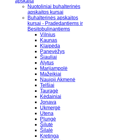
apskaita
Nuotoliniai buhalterinės
apskaitos kursai
Buhalterinės apskaitos
kursai - Pradedantiems ir
Besitobulinantiems
Vilnius
Kaunas
Klaipėda
Panevėžys
Šiauliai
Alytus
Marijampolė
Mažeikiai
Naujoji Akmenė
Telšiai
Tauragė
Kėdainiai
Jonava
Ukmergė
Utena
Plungė
Šilutė
Šilalė
Kretinga