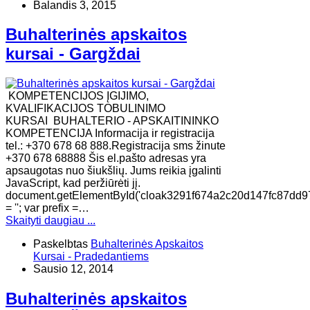
Balandis 3, 2015
Buhalterinės apskaitos
kursai - Gargždai
KOMPETENCIJOS ĮGIJIMO,
KVALIFIKACIJOS TOBULINIMO
KURSAI BUHALTERIO - APSKAITININKO
KOMPETENCIJA Informacija ir registracija
tel.: +370 678 68 888.Registracija sms žinute
+370 678 68888 Šis el.pašto adresas yra
apsaugotas nuo šiukšlių. Jums reikia įgalinti
JavaScript, kad peržiūrėti jį.
document.getElementById('cloak3291f674a2c20d147fc87dd9
= ''; var prefix =…
Skaityti daugiau ...
Paskelbtas
Buhalterinės Apskaitos
Kursai - Pradedantiems
Sausio 12, 2014
Buhalterinės apskaitos