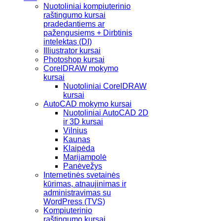
Nuotoliniai kompiuterinio
raštingumo kursai
pradedantiems ar
pažengusiems + Dirbtinis
intelektas (DI)
Illiustrator kursai
Photoshop kursai
CorelDRAW mokymo
kursai
Nuotoliniai CorelDRAW
kursai
AutoCAD mokymo kursai
Nuotoliniai AutoCAD 2D
ir 3D kursai
Vilnius
Kaunas
Klaipėda
Marijampolė
Panėvežys
Internetinės svetainės
kūrimas, atnaujinimas ir
administravimas su
WordPress (TVS)
Kompiuterinio
raštingumo kursai