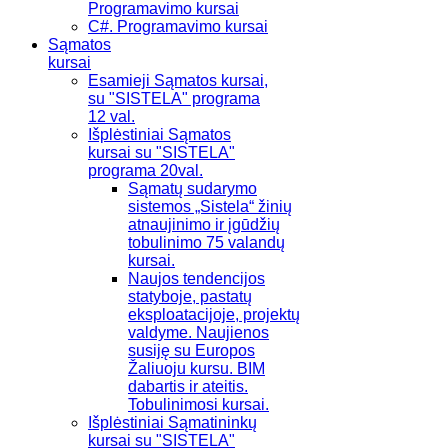
Programavimo kursai
C#. Programavimo kursai
Sąmatos
kursai
Esamieji Sąmatos kursai,
su "SISTELA" programa
12 val.
Išplėstiniai Sąmatos
kursai su "SISTELA"
programa 20val.
Sąmatų sudarymo
sistemos „Sistela“ žinių
atnaujinimo ir įgūdžių
tobulinimo 75 valandų
kursai.
Naujos tendencijos
statyboje, pastatų
eksploatacijoje, projektų
valdyme. Naujienos
susiję su Europos
Žaliuoju kursu. BIM
dabartis ir ateitis.
Tobulinimosi kursai.
Išplėstiniai Sąmatininkų
kursai su "SISTELA"