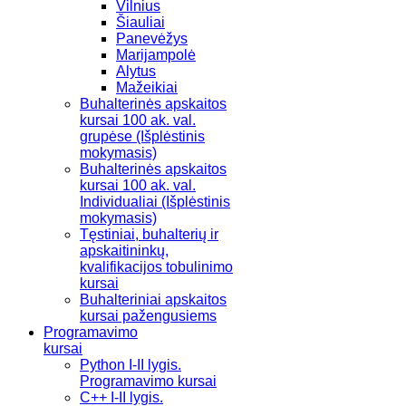
Vilnius
Šiauliai
Panevėžys
Marijampolė
Alytus
Mažeikiai
Buhalterinės apskaitos
kursai 100 ak. val.
grupėse (Išplėstinis
mokymasis)
Buhalterinės apskaitos
kursai 100 ak. val.
Individualiai (Išplėstinis
mokymasis)
Tęstiniai, buhalterių ir
apskaitininkų,
kvalifikacijos tobulinimo
kursai
Buhalteriniai apskaitos
kursai pažengusiems
Programavimo
kursai
Python I-II lygis.
Programavimo kursai
C++ I-II lygis.