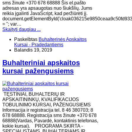
sms žinute +370 678 68888 Šis el.pašto
adresas yra apsaugotas nuo šiukšlių. Jums
reikia įgalinti JavaScript, kad peržiūrėti jį.
document.getElementById('cloak036215e9850ceaa9c50fd933
= ''; var…
Skaityti daugiau ...
Paskelbtas
Buhalterinės Apskaitos
Kursai - Pradedantiems
Balandis 19, 2019
Buhalteriniai apskaitos
kursai pažengusiems
TĘSTINIAI, BUHALTERIŲ IR
APSKAITININKŲ, KVALIFIKACIJOS
TOBULINIMO KURSAI, PAŽENGUSIEMS
Informacija ir registracija tel. 8 46 380703; 8
678 68888. Registracija sms žinute +370 678
68888(Vardas, Pavardė, kontaktinis telefonas,
kokie kursai). ​PROGRAMA SKIRTA -
SPECIALISTAMS, BUHALTERIAMS IR