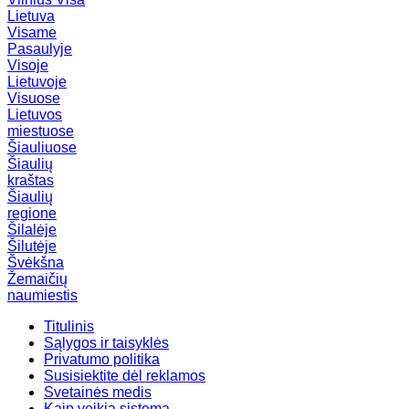
Lietuva
Visame
Pasaulyje
Visoje
Lietuvoje
Visuose
Lietuvos
miestuose
Šiauliuose
Šiaulių
kraštas
Šiaulių
regione
Šilalėje
Šilutėje
Švėkšna
Žemaičių
naumiestis
Titulinis
Sąlygos ir taisyklės
Privatumo politika
Susisiektite dėl reklamos
Svetainės medis
Kaip veikia sistema