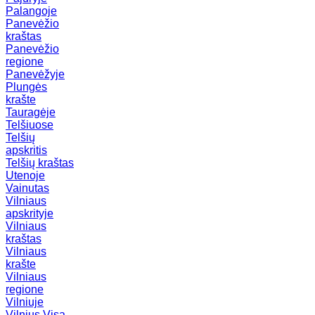
Palangoje
Panevėžio
kraštas
Panevėžio
regione
Panevėžyje
Plungės
krašte
Tauragėje
Telšiuose
Telšių
apskritis
Telšių kraštas
Utenoje
Vainutas
Vilniaus
apskrityje
Vilniaus
kraštas
Vilniaus
krašte
Vilniaus
regione
Vilniuje
Vilnius
Visa