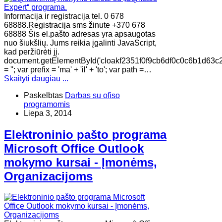
Informacija ir registracija tel. 0 678
68888.Registracija sms žinute +370 678
68888 Šis el.pašto adresas yra apsaugotas
nuo šiukšlių. Jums reikia įgalinti JavaScript,
kad peržiūrėti jį.
document.getElementById('cloakf2351f0f9cb6df0c0c6b1d63c
= ''; var prefix = 'ma' + 'il' + 'to'; var path =…
Skaityti daugiau ...
Paskelbtas
Darbas su ofiso
programomis
Liepa 3, 2014
Elektroninio pašto programa
Microsoft Office Outlook
mokymo kursai - Įmonėms,
Organizacijoms