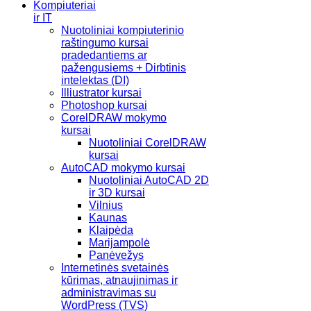
Kompiuteriai
ir IT
Nuotoliniai kompiuterinio
raštingumo kursai
pradedantiems ar
pažengusiems + Dirbtinis
intelektas (DI)
Illiustrator kursai
Photoshop kursai
CorelDRAW mokymo
kursai
Nuotoliniai CorelDRAW
kursai
AutoCAD mokymo kursai
Nuotoliniai AutoCAD 2D
ir 3D kursai
Vilnius
Kaunas
Klaipėda
Marijampolė
Panėvežys
Internetinės svetainės
kūrimas, atnaujinimas ir
administravimas su
WordPress (TVS)