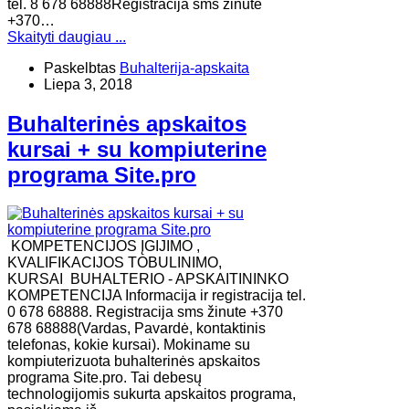
tel. 8 678 68888Registracija sms žinute
+370…
Skaityti daugiau ...
Paskelbtas
Buhalterija-apskaita
Liepa 3, 2018
Buhalterinės apskaitos
kursai + su kompiuterine
programa Site.pro
KOMPETENCIJOS ĮGIJIMO ,
KVALIFIKACIJOS TOBULINIMO,
KURSAI BUHALTERIO - APSKAITININKO
KOMPETENCIJA Informacija ir registracija tel.
0 678 68888. Registracija sms žinute +370
678 68888(Vardas, Pavardė, kontaktinis
telefonas, kokie kursai). Mokiname su
kompiuterizuota buhalterinės apskaitos
programa Site.pro. Tai debesų
technologijomis sukurta apskaitos programa,