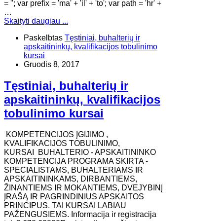
= ''; var prefix = 'ma' + 'il' + 'to'; var path = 'hr' +
…
Skaityti daugiau ...
Paskelbtas
Tęstiniai, buhalterių ir
apskaitininkų, kvalifikacijos tobulinimo
kursai
Gruodis 8, 2017
Tęstiniai, buhalterių ir
apskaitininkų, kvalifikacijos
tobulinimo kursai
KOMPETENCIJOS ĮGIJIMO ,
KVALIFIKACIJOS TOBULINIMO,
KURSAI BUHALTERIO - APSKAITININKO
KOMPETENCIJA PROGRAMA SKIRTA -
SPECIALISTAMS, BUHALTERIAMS IR
APSKAITININKAMS, DIRBANTIEMS,
ŽINANTIEMS IR MOKANTIEMS, DVEJYBINĮ
ĮRAŠĄ IR PAGRINDINIUS APSKAITOS
PRINCIPUS. TAI KURSAI LABIAU
PAŽENGUSIEMS. Informacija ir registracija