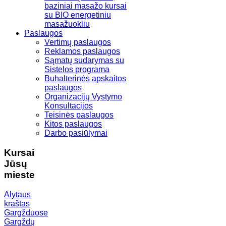
baziniai masažo kursai
su BIO energetiniu
masažuokliu
Paslaugos
Vertimų paslaugos
Reklamos paslaugos
Sąmatų sudarymas su
Sistelos programa
Buhalterinės apskaitos
paslaugos
Organizacijų Vystymo
Konsultacijos
Teisinės paslaugos
Kitos paslaugos
Darbo pasiūlymai
Kursai
Jūsų
mieste
Alytaus
kraštas
Gargžduose
Gargždų