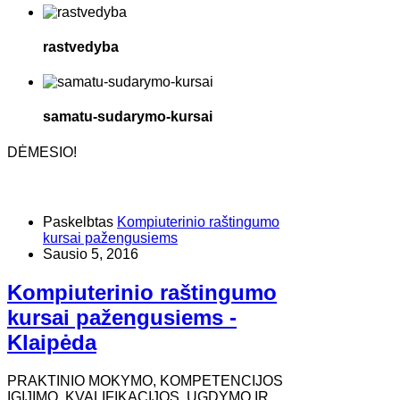
rastvedyba
samatu-sudarymo-kursai
DĖMESIO!
Paskelbtas
Kompiuterinio raštingumo
kursai pažengusiems
Sausio 5, 2016
Kompiuterinio raštingumo
kursai pažengusiems -
Klaipėda
PRAKTINIO MOKYMO, KOMPETENCIJOS
ĮGIJIMO, KVALIFIKACIJOS, UGDYMO IR