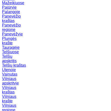
Mažeikiuose
Pajūryje
Palangoje
Panevėžio
kraštas
Panevėžio
regione
Panevėžyje
Plungės
krašte
Tauragėje
Telšiuose
Telšių
apskritis
Telšių kraštas
Utenoje
Vainutas
Vilniaus
apskrityje
Vilniaus
kraštas
Vilniaus
krašte
Vilniaus
regione