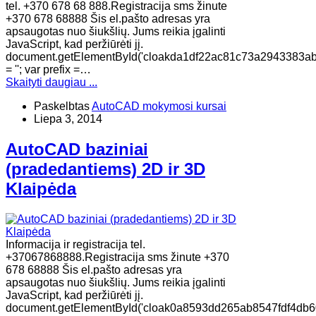
tel. +370 678 68 888.Registracija sms žinute
+370 678 68888 Šis el.pašto adresas yra
apsaugotas nuo šiukšlių. Jums reikia įgalinti
JavaScript, kad peržiūrėti jį.
document.getElementById('cloakda1df22ac81c73a2943383a
= ''; var prefix =…
Skaityti daugiau ...
Paskelbtas
AutoCAD mokymosi kursai
Liepa 3, 2014
AutoCAD baziniai
(pradedantiems) 2D ir 3D
Klaipėda
Informacija ir registracija tel.
+37067868888.Registracija sms žinute +370
678 68888 Šis el.pašto adresas yra
apsaugotas nuo šiukšlių. Jums reikia įgalinti
JavaScript, kad peržiūrėti jį.
document.getElementById('cloak0a8593dd265ab8547fdf4db6