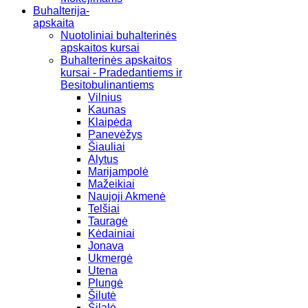
Buhalterija-
apskaita
Nuotoliniai buhalterinės
apskaitos kursai
Buhalterinės apskaitos
kursai - Pradedantiems ir
Besitobulinantiems
Vilnius
Kaunas
Klaipėda
Panevėžys
Šiauliai
Alytus
Marijampolė
Mažeikiai
Naujoji Akmenė
Telšiai
Tauragė
Kėdainiai
Jonava
Ukmergė
Utena
Plungė
Šilutė
Šilalė