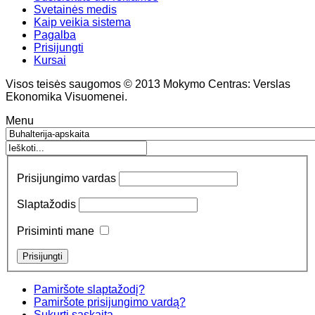
Svetainės medis
Kaip veikia sistema
Pagalba
Prisijungti
Kursai
Visos teisės saugomos © 2013 Mokymo Centras: Verslas
Ekonomika Visuomenei.
Menu
Prisijungimo vardas
Slaptažodis
Prisiminti mane
Pamiršote slaptažodį?
Pamiršote prisijungimo vardą?
Sukurti sąskaitą