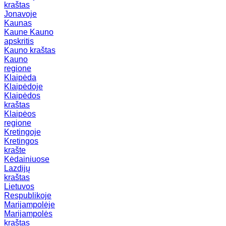
kraštas
Jonavoje
Kaunas
Kaune
Kauno
apskritis
Kauno kraštas
Kauno
regione
Klaipėda
Klaipėdoje
Klaipėdos
kraštas
Klaipėos
regione
Kretingoje
Kretingos
krašte
Kėdainiuose
Lazdijų
kraštas
Lietuvos
Respublikoje
Marijampolėje
Marijampolės
kraštas