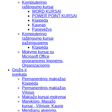
Kompiuterinio
raštingumo kursai
WORD KURSAI
POWER POINT KURSAI
Klaipėda
Kaunas
Panevėžys
Kompiuterinio
raštingumo kursai
pažengusiems
Klaipėda
Mokymo kursai su
Microsoft Office
programomis Įmonėms,
Organizacijoms
Grožis ir
sveikata
Permanentinis makiažas
Klaipėda
Permanentinis makiažas
Vilnius
Makiažo kursai-mokymai
Manikiūro, Masažo
kursai - Vilniuje, Kaune
Meridianų atvėrimo,