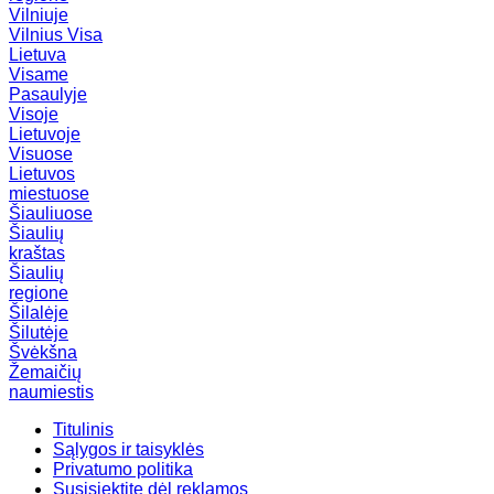
Vilniuje
Vilnius
Visa
Lietuva
Visame
Pasaulyje
Visoje
Lietuvoje
Visuose
Lietuvos
miestuose
Šiauliuose
Šiaulių
kraštas
Šiaulių
regione
Šilalėje
Šilutėje
Švėkšna
Žemaičių
naumiestis
Titulinis
Sąlygos ir taisyklės
Privatumo politika
Susisiektite dėl reklamos