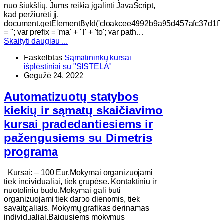
nuo šiukšlių. Jums reikia įgalinti JavaScript,
kad peržiūrėti jį.
document.getElementById('cloakcee4992b9a95d457afc37d1f
= ''; var prefix = 'ma' + 'il' + 'to'; var path…
Skaityti daugiau ...
Paskelbtas
Sąmatininkų kursai
išplėstiniai su "SISTELA"
Gegužė 24, 2022
Automatizuotų statybos
kiekių ir sąmatų skaičiavimo
kursai pradedantiesiems ir
pažengusiems su Dimetris
programa
Kursai: – 100 Eur.Mokymai organizuojami
tiek individualiai, tiek grupėse. Kontaktiniu ir
nuotoliniu būdu.Mokymai gali būti
organizuojami tiek darbo dienomis, tiek
savaitgaliais. Mokymų grafikas derinamas
individualiai.Baigusiems mokymus