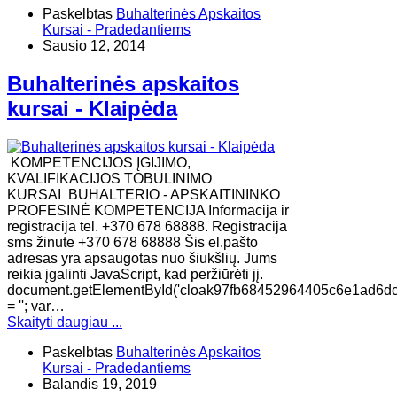
Paskelbtas
Buhalterinės Apskaitos
Kursai - Pradedantiems
Sausio 12, 2014
Buhalterinės apskaitos
kursai - Klaipėda
KOMPETENCIJOS ĮGIJIMO,
KVALIFIKACIJOS TOBULINIMO
KURSAI BUHALTERIO - APSKAITININKO
PROFESINĖ KOMPETENCIJA Informacija ir
registracija tel. +370 678 68888. Registracija
sms žinute +370 678 68888 Šis el.pašto
adresas yra apsaugotas nuo šiukšlių. Jums
reikia įgalinti JavaScript, kad peržiūrėti jį.
document.getElementById('cloak97fb68452964405c6e1ad6dc
= ''; var…
Skaityti daugiau ...
Paskelbtas
Buhalterinės Apskaitos
Kursai - Pradedantiems
Balandis 19, 2019