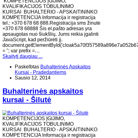
KOMPETENCIJOS ĮGIJIMO,
KVALIFIKACIJOS TOBULINIMO
KURSAI BUHALTERIO - APSKAITININKO
KOMPETENCIJA Informacija ir registracija
tel.: +370 678 68 888.Registracija sms žinute
+370 678 68888 Šis el.pašto adresas yra
apsaugotas nuo šiukšlių. Jums reikia įgalinti
JavaScript, kad peržiūrėti jį.
document.getElementById('cloak5a70f357589a896e7a052b6
= ''; var prefix =…
Skaityti daugiau ...
Paskelbtas
Buhalterinės Apskaitos
Kursai - Pradedantiems
Sausio 12, 2014
Buhalterinės apskaitos
kursai - Šilutė
KOMPETENCIJOS ĮGIJIMO,
KVALIFIKACIJOS TOBULINIMO
KURSAI BUHALTERIO - APSKAITININKO
KOMPETENCIJA Informacija ir registracija