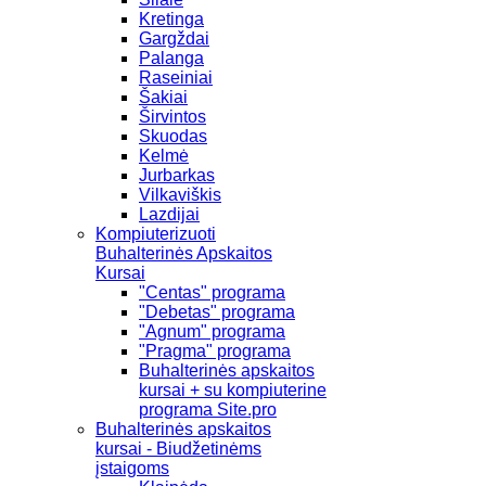
Kretinga
Gargždai
Palanga
Raseiniai
Šakiai
Širvintos
Skuodas
Kelmė
Jurbarkas
Vilkaviškis
Lazdijai
Kompiuterizuoti
Buhalterinės Apskaitos
Kursai
"Centas" programa
"Debetas" programa
"Agnum" programa
"Pragma" programa
Buhalterinės apskaitos
kursai + su kompiuterine
programa Site.pro
Buhalterinės apskaitos
kursai - Biudžetinėms
įstaigoms