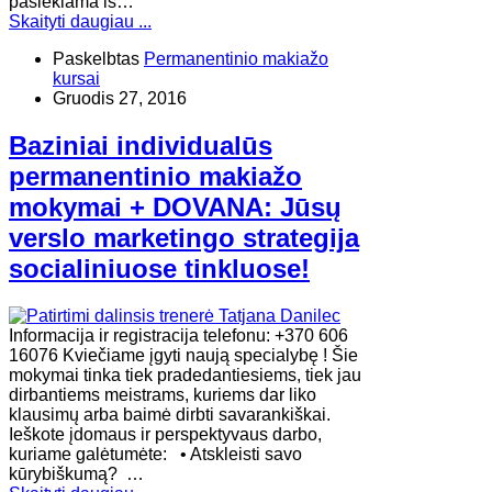
pasiekiama iš…
Skaityti daugiau ...
Paskelbtas
Permanentinio makiažo
kursai
Gruodis 27, 2016
Baziniai individualūs
permanentinio makiažo
mokymai + DOVANA: Jūsų
verslo marketingo strategija
socialiniuose tinkluose!
Informacija ir registracija telefonu: +370 606
16076 Kviečiame įgyti naują specialybę ! Šie
mokymai tinka tiek pradedantiesiems, tiek jau
dirbantiems meistrams, kuriems dar liko
klausimų arba baimė dirbti savarankiškai.
Ieškote įdomaus ir perspektyvaus darbo,
kuriame galėtumėte: • Atskleisti savo
kūrybiškumą? …