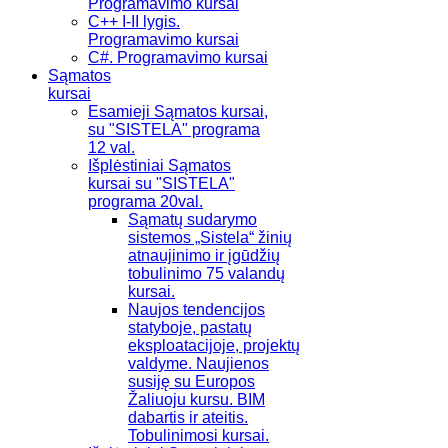
Programavimo kursai
C++ I-II lygis.
Programavimo kursai
C#. Programavimo kursai
Sąmatos
kursai
Esamieji Sąmatos kursai,
su "SISTELA" programa
12 val.
Išplėstiniai Sąmatos
kursai su "SISTELA"
programa 20val.
Sąmatų sudarymo
sistemos „Sistela“ žinių
atnaujinimo ir įgūdžių
tobulinimo 75 valandų
kursai.
Naujos tendencijos
statyboje, pastatų
eksploatacijoje, projektų
valdyme. Naujienos
susiję su Europos
Žaliuoju kursu. BIM
dabartis ir ateitis.
Tobulinimosi kursai.