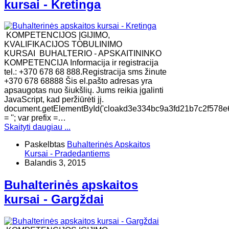
kursai - Kretinga
KOMPETENCIJOS ĮGIJIMO,
KVALIFIKACIJOS TOBULINIMO
KURSAI BUHALTERIO - APSKAITININKO
KOMPETENCIJA Informacija ir registracija
tel.: +370 678 68 888.Registracija sms žinute
+370 678 68888 Šis el.pašto adresas yra
apsaugotas nuo šiukšlių. Jums reikia įgalinti
JavaScript, kad peržiūrėti jį.
document.getElementById('cloakd3e334bc9a3fd21b7c2f578e
= ''; var prefix =…
Skaityti daugiau ...
Paskelbtas
Buhalterinės Apskaitos
Kursai - Pradedantiems
Balandis 3, 2015
Buhalterinės apskaitos
kursai - Gargždai