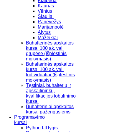
Klaipėda
Kaunas
Vilnius
Šiauliai
Panevėžys
Marijampolė
Alytus
Mažeikiai
Buhalterinės apskaitos
kursai 100 ak. val.
grupėse (Išplėstinis
mokymasis)
Buhalterinės apskaitos
kursai 100 ak. val.
Individualiai (Išplėstinis
mokymasis)
Tęstiniai, buhalterių ir
apskaitininkų,
kvalifikacijos tobulinimo
kursai
Buhalteriniai apskaitos
kursai pažengusiems
Programavimo
kursai
Python I-II lygis.