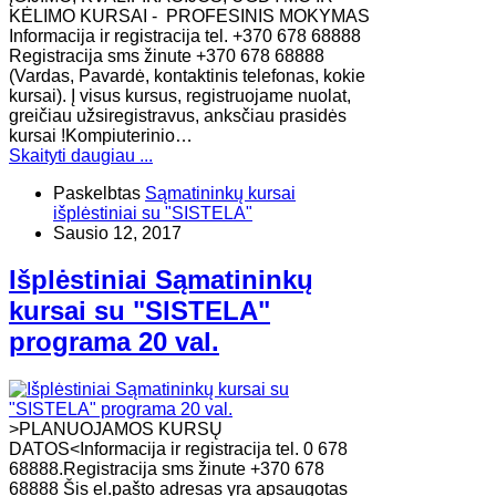
KĖLIMO KURSAI - PROFESINIS MOKYMAS
Informacija ir registracija tel. +370 678 68888
Registracija sms žinute +370 678 68888
(Vardas, Pavardė, kontaktinis telefonas, kokie
kursai). Į visus kursus, registruojame nuolat,
greičiau užsiregistravus, anksčiau prasidės
kursai !Kompiuterinio…
Skaityti daugiau ...
Paskelbtas
Sąmatininkų kursai
išplėstiniai su "SISTELA"
Sausio 12, 2017
Išplėstiniai Sąmatininkų
kursai su "SISTELA"
programa 20 val.
>PLANUOJAMOS KURSŲ
DATOS<Informacija ir registracija tel. 0 678
68888.Registracija sms žinute +370 678
68888 Šis el.pašto adresas yra apsaugotas