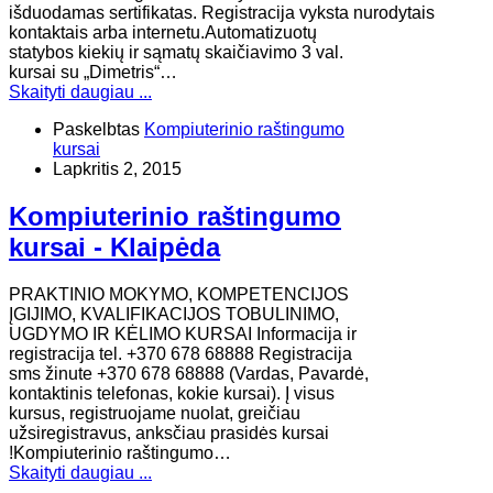
išduodamas sertifikatas. Registracija vyksta nurodytais
kontaktais arba internetu.Automatizuotų
statybos kiekių ir sąmatų skaičiavimo 3 val.
kursai su „Dimetris“…
Skaityti daugiau ...
Paskelbtas
Kompiuterinio raštingumo
kursai
Lapkritis 2, 2015
Kompiuterinio raštingumo
kursai - Klaipėda
PRAKTINIO MOKYMO, KOMPETENCIJOS
ĮGIJIMO, KVALIFIKACIJOS TOBULINIMO,
UGDYMO IR KĖLIMO KURSAI Informacija ir
registracija tel. +370 678 68888 Registracija
sms žinute +370 678 68888 (Vardas, Pavardė,
kontaktinis telefonas, kokie kursai). Į visus
kursus, registruojame nuolat, greičiau
užsiregistravus, anksčiau prasidės kursai
!Kompiuterinio raštingumo…
Skaityti daugiau ...