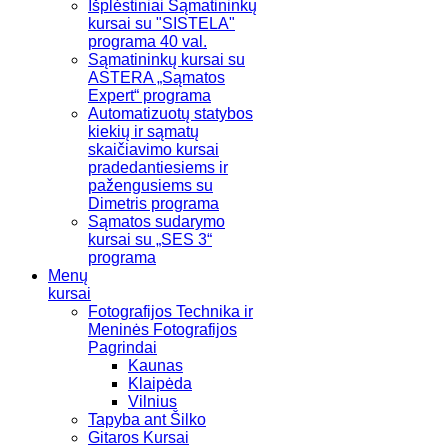
Išplėstiniai Sąmatininkų
kursai su "SISTELA"
programa 40 val.
Sąmatininkų kursai su
ASTERA „Sąmatos
Expert“ programa
Automatizuotų statybos
kiekių ir sąmatų
skaičiavimo kursai
pradedantiesiems ir
pažengusiems su
Dimetris programa
Sąmatos sudarymo
kursai su „SES 3“
programa
Menų
kursai
Fotografijos Technika ir
Meninės Fotografijos
Pagrindai
Kaunas
Klaipėda
Vilnius
Tapyba ant Šilko
Gitaros Kursai