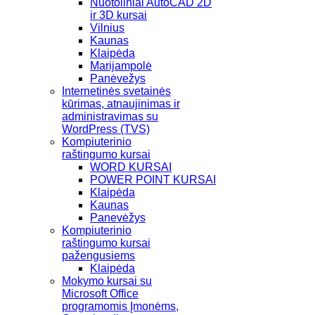
Nuotoliniai AutoCAD 2D
ir 3D kursai
Vilnius
Kaunas
Klaipėda
Marijampolė
Panėvežys
Internetinės svetainės
kūrimas, atnaujinimas ir
administravimas su
WordPress (TVS)
Kompiuterinio
raštingumo kursai
WORD KURSAI
POWER POINT KURSAI
Klaipėda
Kaunas
Panevėžys
Kompiuterinio
raštingumo kursai
pažengusiems
Klaipėda
Mokymo kursai su
Microsoft Office
programomis Įmonėms,