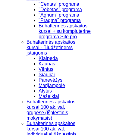
"Centas" programa
"Debetas" programa
"Agnum" programa
"Pragma" programa
Buhalterinės apskaitos
kursai + su kompiuterine
programa Site.pro
Buhalterinės apskaitos
kursai - Biudžetinėms
įstaigoms
Klaipėda
Kaunas
Vilnius
Šiauliai
Panevėžys
Marijampolė
Alytus
Mažeikiai
Buhalterinės apskaitos
kursai 100 ak. val.
grupėse (Išplėstinis
mokymasis)
Buhalterinės apskaitos
kursai 100 ak. val.
Individualiai (Išplėstinis