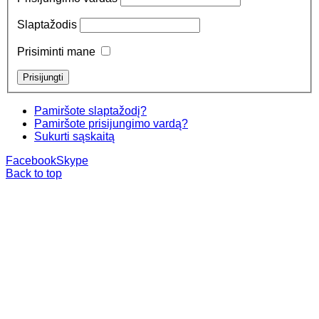
Slaptažodis
Prisiminti mane
Pamiršote slaptažodį?
Pamiršote prisijungimo vardą?
Sukurti sąskaitą
Facebook
Skype
Back to top