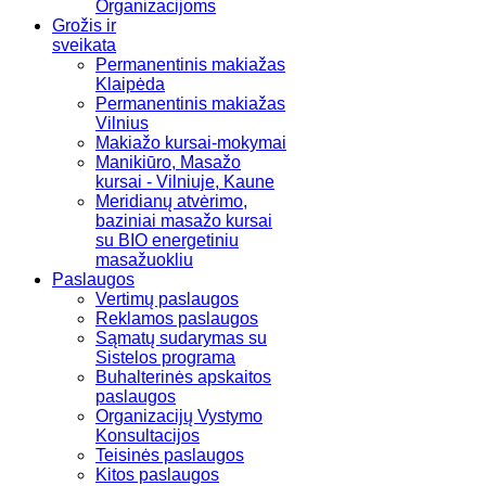
Organizacijoms
Grožis ir
sveikata
Permanentinis makiažas
Klaipėda
Permanentinis makiažas
Vilnius
Makiažo kursai-mokymai
Manikiūro, Masažo
kursai - Vilniuje, Kaune
Meridianų atvėrimo,
baziniai masažo kursai
su BIO energetiniu
masažuokliu
Paslaugos
Vertimų paslaugos
Reklamos paslaugos
Sąmatų sudarymas su
Sistelos programa
Buhalterinės apskaitos
paslaugos
Organizacijų Vystymo
Konsultacijos
Teisinės paslaugos
Kitos paslaugos