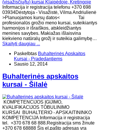
Informacija ir registracija telefonu +370 698
03934Dėstytoja - Visažistė, Vilma Andriulienė
>Planuojamos kursų datos< Tai
profesionalūs grožio meno kursai, suteikiantys
harmonijos ir išraiškos, atskleidžiantys
menines savybes. Makiažas išlaisvina
kiekvieno natūralų grožį ir suteikia galimybę…
Skaityti daugiau ...
Paskelbtas
Buhalterinės Apskaitos
Kursai - Pradedantiems
Sausio 12, 2014
Buhalterinės apskaitos
kursai - Šilalė
KOMPETENCIJOS ĮGIJIMO,
KVALIFIKACIJOS TOBULINIMO
KURSAI BUHALTERIO - APSKAITININKO
KOMPETENCIJA Informacija ir registracija
tel. +370 678 68 888.Registracija sms žinute
+370 678 68888 Šis el.pašto adresas yra