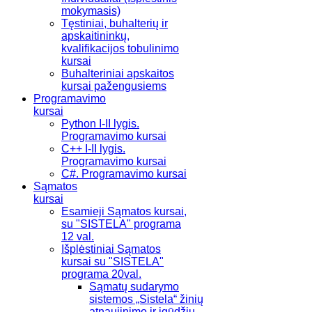
mokymasis)
Tęstiniai, buhalterių ir
apskaitininkų,
kvalifikacijos tobulinimo
kursai
Buhalteriniai apskaitos
kursai pažengusiems
Programavimo
kursai
Python I-II lygis.
Programavimo kursai
C++ I-II lygis.
Programavimo kursai
C#. Programavimo kursai
Sąmatos
kursai
Esamieji Sąmatos kursai,
su "SISTELA" programa
12 val.
Išplėstiniai Sąmatos
kursai su "SISTELA"
programa 20val.
Sąmatų sudarymo
sistemos „Sistela“ žinių
atnaujinimo ir įgūdžių