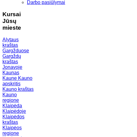
Darbo pasiūlymai
Kursai
Jūsų
mieste
Alytaus
kraštas
Gargžduose
Gargždų
kraštas
Jonavoje
Kaunas
Kaune
Kauno
apskritis
Kauno kraštas
Kauno
regione
Klaipėda
Klaipėdoje
Klaipėdos
kraštas
Klaipėos
regione