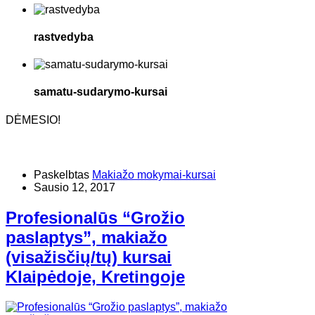
rastvedyba
samatu-sudarymo-kursai
DĖMESIO!
Paskelbtas
Makiažo mokymai-kursai
Sausio 12, 2017
Profesionalūs “Grožio
paslaptys”, makiažo
(visažisčių/tų) kursai
Klaipėdoje, Kretingoje