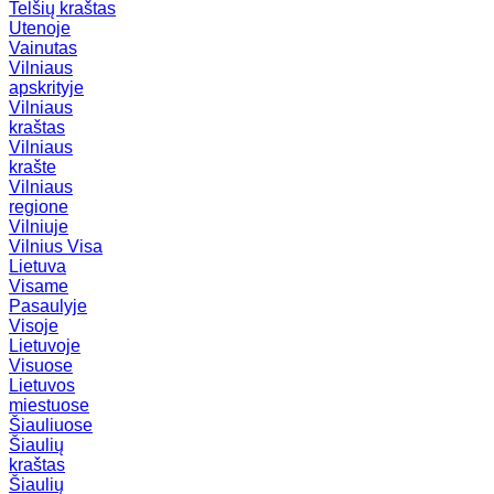
Telšių kraštas
Utenoje
Vainutas
Vilniaus
apskrityje
Vilniaus
kraštas
Vilniaus
krašte
Vilniaus
regione
Vilniuje
Vilnius
Visa
Lietuva
Visame
Pasaulyje
Visoje
Lietuvoje
Visuose
Lietuvos
miestuose
Šiauliuose
Šiaulių
kraštas
Šiaulių