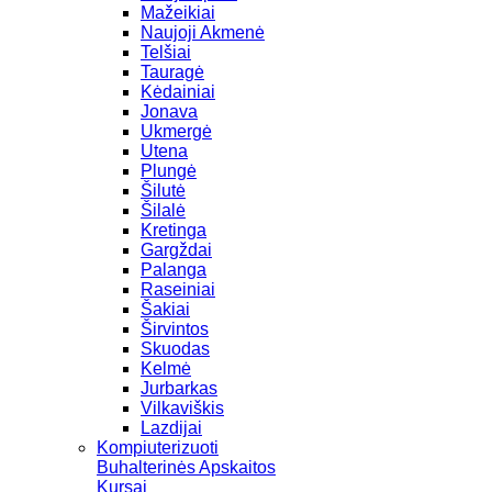
Mažeikiai
Naujoji Akmenė
Telšiai
Tauragė
Kėdainiai
Jonava
Ukmergė
Utena
Plungė
Šilutė
Šilalė
Kretinga
Gargždai
Palanga
Raseiniai
Šakiai
Širvintos
Skuodas
Kelmė
Jurbarkas
Vilkaviškis
Lazdijai
Kompiuterizuoti
Buhalterinės Apskaitos
Kursai