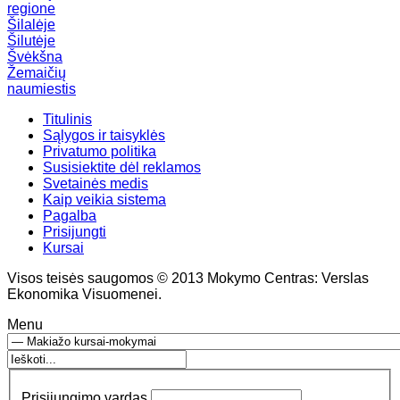
regione
Šilalėje
Šilutėje
Švėkšna
Žemaičių
naumiestis
Titulinis
Sąlygos ir taisyklės
Privatumo politika
Susisiektite dėl reklamos
Svetainės medis
Kaip veikia sistema
Pagalba
Prisijungti
Kursai
Visos teisės saugomos © 2013 Mokymo Centras: Verslas
Ekonomika Visuomenei.
Menu
Prisijungimo vardas