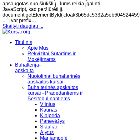
apsaugotas nuo šiukšlių. Jums reikia įgalinti
JavaScript, kad peržiūrėti jį.
document.getElementById('cloak3b65dc5332a5eb604524459
= ''; var prefix…
Skaityti daugiau ...
Titulinis
Apie Mus
Rekvizitai Sutartims ir
Mokėjimams
Buhalterija-
apskaita
Nuotoliniai buhalterinės
apskaitos kursai
Buhalterinės apskaitos
kursai - Pradedantiems ir
Besitobulinantiems
Vilnius
Kaunas
Klaipėda
Panevėžys
Šiauliai
Alytus
Marijampolė