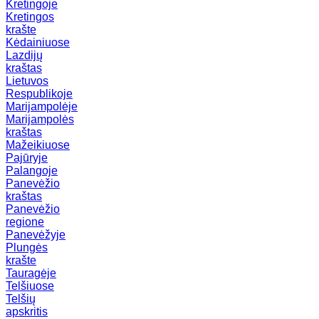
Kretingoje
Kretingos
krašte
Kėdainiuose
Lazdijų
kraštas
Lietuvos
Respublikoje
Marijampolėje
Marijampolės
kraštas
Mažeikiuose
Pajūryje
Palangoje
Panevėžio
kraštas
Panevėžio
regione
Panevėžyje
Plungės
krašte
Tauragėje
Telšiuose
Telšių
apskritis