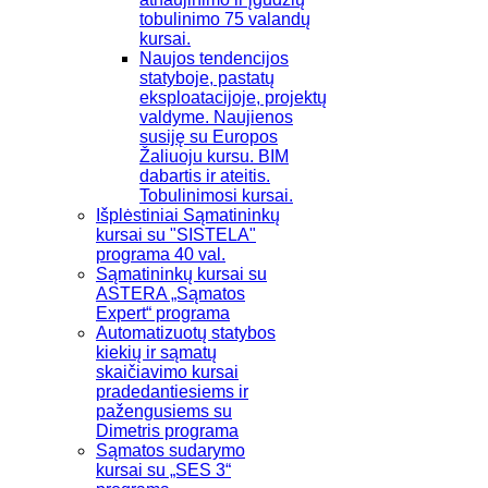
tobulinimo 75 valandų
kursai.
Naujos tendencijos
statyboje, pastatų
eksploatacijoje, projektų
valdyme. Naujienos
susiję su Europos
Žaliuoju kursu. BIM
dabartis ir ateitis.
Tobulinimosi kursai.
Išplėstiniai Sąmatininkų
kursai su "SISTELA"
programa 40 val.
Sąmatininkų kursai su
ASTERA „Sąmatos
Expert“ programa
Automatizuotų statybos
kiekių ir sąmatų
skaičiavimo kursai
pradedantiesiems ir
pažengusiems su
Dimetris programa
Sąmatos sudarymo
kursai su „SES 3“