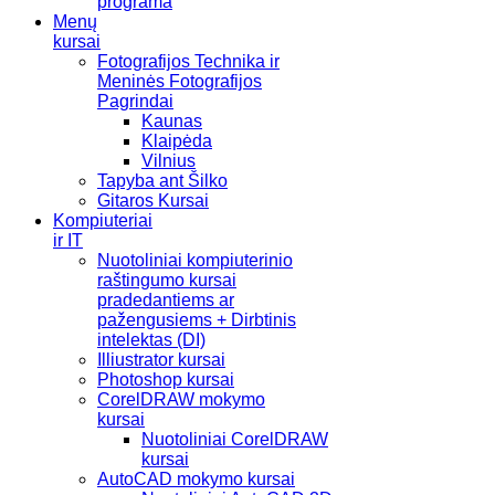
programa
Menų
kursai
Fotografijos Technika ir
Meninės Fotografijos
Pagrindai
Kaunas
Klaipėda
Vilnius
Tapyba ant Šilko
Gitaros Kursai
Kompiuteriai
ir IT
Nuotoliniai kompiuterinio
raštingumo kursai
pradedantiems ar
pažengusiems + Dirbtinis
intelektas (DI)
Illiustrator kursai
Photoshop kursai
CorelDRAW mokymo
kursai
Nuotoliniai CorelDRAW
kursai
AutoCAD mokymo kursai