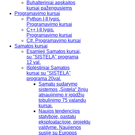
Buhalteriniai apskaitos
kursai pažengusiems
Programavimo kursai
Python I-II lygis.
Programavimo kursai
C++ I-II lygis.
Programavimo kursai
C#. Programavimo kursai
Sąmatos kursai
Esamieji Sąmatos kursai,
su "SISTELA" programa
12 val.
Išplėstiniai Sąmatos
kursai su "SISTELA"
programa 20val.
Sąmatų sudarymo
sistemos „Sistela“ žinių
atnaujinimo ir įgūdžių
tobulinimo 75 valandų
kursai.
Naujos tendencijos
statyboje, pastatų
eksploatacijoje, projektų
valdyme. Naujienos
susiję su Europos