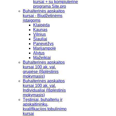
kursai + su kompiuterine
programa Site.pro
Buhalterinės apskaitos
kursai - Biudžetinėms
įstaigoms
Klaipėda
Kaunas
Vilnius
Šiauliai
Panevėžys
Marijampolė
Alytus
Mažeikiai
Buhalterinės apskaitos
kursai 100 ak. val.
grupėse (Išplėstinis
mokymasis)
Buhalterinės apskaitos
kursai 100 ak. val.
Individualiai (Išplėstinis
mokymasis)
Tęstiniai, buhalterių ir
apskaitininkų,
kvalifikacijos tobulinimo
kursai