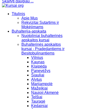
Skaityti daugiau ...
Titulinis
Apie Mus
Rekvizitai Sutartims ir
Mokėjimams
Buhalterija-apskaita
Nuotoliniai buhalterinės
apskaitos kursai
Buhalterinės apskaitos
kursai - Pradedantiems ir
Besitobulinantiems
Vilnius
Kaunas
Klaipėda
Panevėžys
Šiauliai
Alytus
Marijampolė
Mažeikiai
Naujoji Akmenė
Telšiai
Tauragė
Kėdainiai