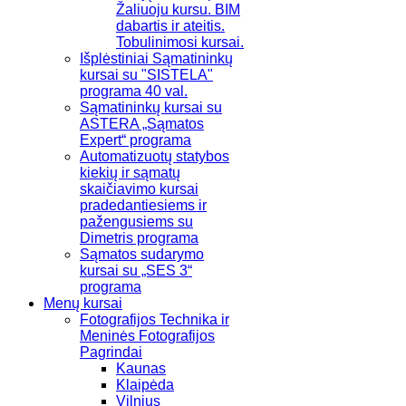
Žaliuoju kursu. BIM
dabartis ir ateitis.
Tobulinimosi kursai.
Išplėstiniai Sąmatininkų
kursai su "SISTELA"
programa 40 val.
Sąmatininkų kursai su
ASTERA „Sąmatos
Expert“ programa
Automatizuotų statybos
kiekių ir sąmatų
skaičiavimo kursai
pradedantiesiems ir
pažengusiems su
Dimetris programa
Sąmatos sudarymo
kursai su „SES 3“
programa
Menų kursai
Fotografijos Technika ir
Meninės Fotografijos
Pagrindai
Kaunas
Klaipėda
Vilnius