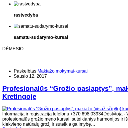
rastvedyba
samatu-sudarymo-kursai
DĖMESIO!
Paskelbtas
Makiažo mokymai-kursai
Sausio 12, 2017
Profesionalūs “Grožio paslaptys”, maki
Kretingoje
Informacija ir registracija telefonu +370 698 03934Dėstyt
profesionalūs grožio meno kursai, suteikiantys harmonijos ir i
kiekvieno natūralų grožį ir suteikia galimybę…