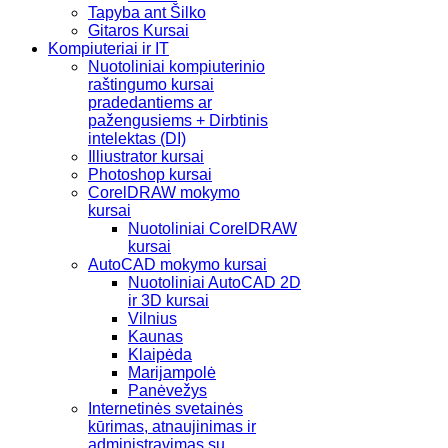
Tapyba ant Šilko
Gitaros Kursai
Kompiuteriai ir IT
Nuotoliniai kompiuterinio
raštingumo kursai
pradedantiems ar
pažengusiems + Dirbtinis
intelektas (DI)
Illiustrator kursai
Photoshop kursai
CorelDRAW mokymo
kursai
Nuotoliniai CorelDRAW
kursai
AutoCAD mokymo kursai
Nuotoliniai AutoCAD 2D
ir 3D kursai
Vilnius
Kaunas
Klaipėda
Marijampolė
Panėvežys
Internetinės svetainės
kūrimas, atnaujinimas ir
administravimas su