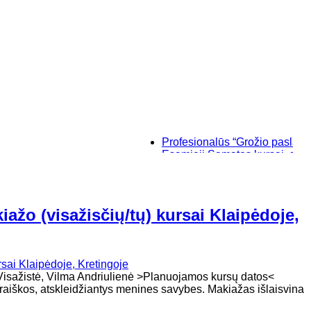
Profesionalūs “Grožio paslaptys”, ma
Esamieji Sąmatos kursai, su "SIST
Baziniai individualūs permanentini
“Savęs pažinimo”, makiažo kursai K
ažo (visažisčių/tų) kursai Klaipėdoje,
oja - Visažistė, Vilma Andriulienė >Planuojamos kursų datos
šraiškos, atskleidžiantys menines savybes. Makiažas išlaisvina