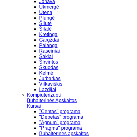
Jonava
Ukmergė
Utena
Plungė
Šilutė
Šilalė
Kretinga
Gargždai
Palanga
Raseiniai
Šakiai
Širvintos
Skuodas
Kelmė
Jurbarkas
Vilkaviškis
Lazdijai
Kompiuterizuoti
Buhalterinės Apskaitos
Kursai
"Centas" programa
"Debetas" programa
"Agnum" programa
"Pragma" programa
Buhalterinės apskaitos