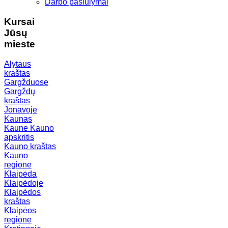
Darbo pasiūlymai
Kursai
Jūsų
mieste
Alytaus
kraštas
Gargžduose
Gargždų
kraštas
Jonavoje
Kaunas
Kaune
Kauno
apskritis
Kauno kraštas
Kauno
regione
Klaipėda
Klaipėdoje
Klaipėdos
kraštas
Klaipėos
regione