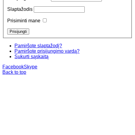
Slaptažodis
Prisiminti mane
Pamiršote slaptažodį?
Pamiršote prisijungimo vardą?
Sukurti sąskaitą
Facebook
Skype
Back to top