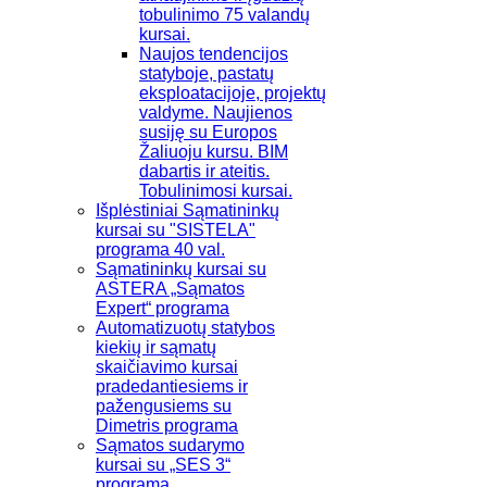
tobulinimo 75 valandų
kursai.
Naujos tendencijos
statyboje, pastatų
eksploatacijoje, projektų
valdyme. Naujienos
susiję su Europos
Žaliuoju kursu. BIM
dabartis ir ateitis.
Tobulinimosi kursai.
Išplėstiniai Sąmatininkų
kursai su "SISTELA"
programa 40 val.
Sąmatininkų kursai su
ASTERA „Sąmatos
Expert“ programa
Automatizuotų statybos
kiekių ir sąmatų
skaičiavimo kursai
pradedantiesiems ir
pažengusiems su
Dimetris programa
Sąmatos sudarymo
kursai su „SES 3“
programa