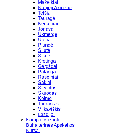
Mažeikiai
Naujoji Akmenė
Telšiai
Tauragė
Kėdainiai
Jonava
Ukmergė
Utena
Plungė
Šilutė
Šilalė
Kretinga
Gargždai
Palanga
Raseiniai
Šakiai
Širvintos
Skuodas
Kelmė
Jurbarkas
Vilkaviškis
Lazdijai
Kompiuterizuoti
Buhalterinės Apskaitos
Kursai