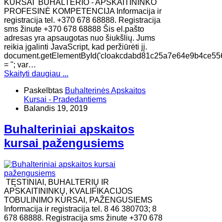
KURSAI BUHALTERIO - APSKAITININKO
PROFESINĖ KOMPETENCIJA Informacija ir
registracija tel. +370 678 68888. Registracija
sms žinute +370 678 68888 Šis el.pašto
adresas yra apsaugotas nuo šiukšlių. Jums
reikia įgalinti JavaScript, kad peržiūrėti jį.
document.getElementById('cloakcdabd81c25a7e64e9b4ce55
= ''; var…
Skaityti daugiau ...
Paskelbtas
Buhalterinės Apskaitos
Kursai - Pradedantiems
Balandis 19, 2019
Buhalteriniai apskaitos
kursai pažengusiems
TĘSTINIAI, BUHALTERIŲ IR
APSKAITININKŲ, KVALIFIKACIJOS
TOBULINIMO KURSAI, PAŽENGUSIEMS
Informacija ir registracija tel. 8 46 380703; 8
678 68888. Registracija sms žinute +370 678