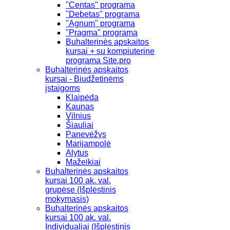
"Centas" programa
"Debetas" programa
"Agnum" programa
"Pragma" programa
Buhalterinės apskaitos
kursai + su kompiuterine
programa Site.pro
Buhalterinės apskaitos
kursai - Biudžetinėms
įstaigoms
Klaipėda
Kaunas
Vilnius
Šiauliai
Panevėžys
Marijampolė
Alytus
Mažeikiai
Buhalterinės apskaitos
kursai 100 ak. val.
grupėse (Išplėstinis
mokymasis)
Buhalterinės apskaitos
kursai 100 ak. val.
Individualiai (Išplėstinis