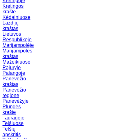
Kretingoje
Kretingos
krašte
Kėdainiuose
Lazdijų
kraštas
Lietuvos
Respublikoje
Marijampolėje
Marijampolės
kraštas
Mažeikiuose
Pajūryje
Palangoje
Panevėžio
kraštas
Panevėžio
regione
Panevėžyje
Plungės
krašte
Tauragėje
Telšiuose
Telšių
apskritis