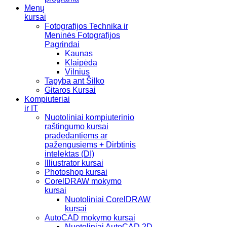
Menų
kursai
Fotografijos Technika ir
Meninės Fotografijos
Pagrindai
Kaunas
Klaipėda
Vilnius
Tapyba ant Šilko
Gitaros Kursai
Kompiuteriai
ir IT
Nuotoliniai kompiuterinio
raštingumo kursai
pradedantiems ar
pažengusiems + Dirbtinis
intelektas (DI)
Illiustrator kursai
Photoshop kursai
CorelDRAW mokymo
kursai
Nuotoliniai CorelDRAW
kursai
AutoCAD mokymo kursai
Nuotoliniai AutoCAD 2D