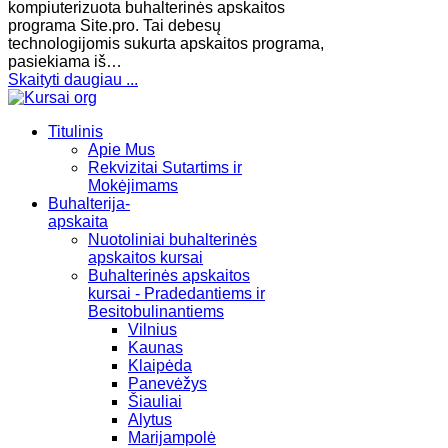
kompiuterizuota buhalterinės apskaitos
programa Site.pro. Tai debesų
technologijomis sukurta apskaitos programa,
pasiekiama iš…
Skaityti daugiau ...
Titulinis
Apie Mus
Rekvizitai Sutartims ir
Mokėjimams
Buhalterija-
apskaita
Nuotoliniai buhalterinės
apskaitos kursai
Buhalterinės apskaitos
kursai - Pradedantiems ir
Besitobulinantiems
Vilnius
Kaunas
Klaipėda
Panevėžys
Šiauliai
Alytus
Marijampolė