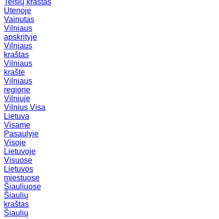
Telšių kraštas
Utenoje
Vainutas
Vilniaus
apskrityje
Vilniaus
kraštas
Vilniaus
krašte
Vilniaus
regione
Vilniuje
Vilnius
Visa
Lietuva
Visame
Pasaulyje
Visoje
Lietuvoje
Visuose
Lietuvos
miestuose
Šiauliuose
Šiaulių
kraštas
Šiaulių