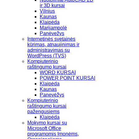
ir 3D kursai
Vilnius
Kaunas
Klaipėda
Marijampolė
Panėvežys
Internetinės svetainės
kūrimas, atnaujinimas ir
administravimas su
WordPress (TVS)
Kompiuterinio
raštingumo kursai
WORD KURSAI
POWER POINT KURSAI
Klaipėda
Kaunas
Panevėžys
Kompiuterinio
raštingumo kursai
pažengusiems
Klaipėda
Mokymo kursai su
Microsoft Office
programomis Įmonėms,