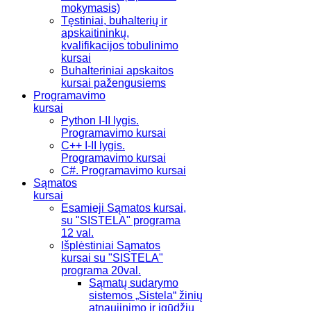
mokymasis)
Tęstiniai, buhalterių ir
apskaitininkų,
kvalifikacijos tobulinimo
kursai
Buhalteriniai apskaitos
kursai pažengusiems
Programavimo
kursai
Python I-II lygis.
Programavimo kursai
C++ I-II lygis.
Programavimo kursai
C#. Programavimo kursai
Sąmatos
kursai
Esamieji Sąmatos kursai,
su "SISTELA" programa
12 val.
Išplėstiniai Sąmatos
kursai su "SISTELA"
programa 20val.
Sąmatų sudarymo
sistemos „Sistela“ žinių
atnaujinimo ir įgūdžių