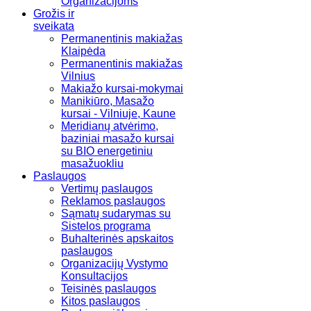
Organizacijoms
Grožis ir
sveikata
Permanentinis makiažas
Klaipėda
Permanentinis makiažas
Vilnius
Makiažo kursai-mokymai
Manikiūro, Masažo
kursai - Vilniuje, Kaune
Meridianų atvėrimo,
baziniai masažo kursai
su BIO energetiniu
masažuokliu
Paslaugos
Vertimų paslaugos
Reklamos paslaugos
Sąmatų sudarymas su
Sistelos programa
Buhalterinės apskaitos
paslaugos
Organizacijų Vystymo
Konsultacijos
Teisinės paslaugos
Kitos paslaugos