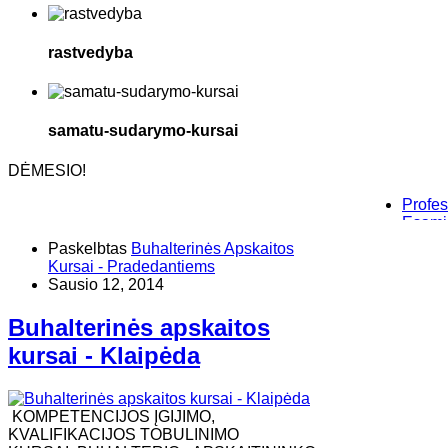
rastvedyba
samatu-sudarymo-kursai
DĖMESIO!
Profesionalū
Esamieji Są
Baziniai in
Paskelbtas
Buhalterinės Apskaitos
“Savęs paži
Kursai - Pradedantiems
Sausio 12, 2014
Buhalterinės apskaitos
kursai - Klaipėda
KOMPETENCIJOS ĮGIJIMO,
KVALIFIKACIJOS TOBULINIMO