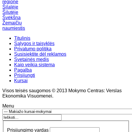
regione
Šilalėje
Šilutėje
Švėkšna
Žemaičių
naumiestis
Titulinis
Sąlygos ir taisyklės
Privatumo politika
Susisiektite dėl reklamos
Svetainės medis
Kaip veikia sistema
Pagalba
Prisijungti
Kursai
Visos teisės saugomos © 2013 Mokymo Centras: Verslas
Ekonomika Visuomenei.
Menu
Prisijungimo vardas