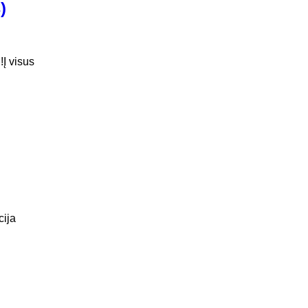
)
Į visus
cija