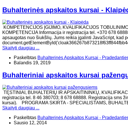
Buhalterinės apskaitos kursai - Klaipė
KOMPETENCIJOS ĮGIJIMO, KVALIFIKACIJOS TOBULINIM
KOMPETENCIJA Informacija ir registracija tel. +370 678 68888
apsaugotas nuo šiukšlių. Jums reikia įgalinti JavaScript, kad per
document.getElementById('cloak366267b873218f63ff844fbb4c
Skaityti daugiau ...
Paskelbtas
Buhalterinės Apskaitos Kursai - Pradedanti
Balandis 19, 2019
Buhalteriniai apskaitos kursai pažen
TĘSTINIAI, BUHALTERIŲ IR APSKAITININKŲ, KVALIFIKAC
registracija tel. 8 46 380703; 8 678 68888. Registracija sms ž
kursai). ​PROGRAMA SKIRTA - SPECIALISTAMS, BUHAL
Skaityti daugiau ...
Paskelbtas
Buhalterinės Apskaitos Kursai - Pradedanti
Sausio 12, 2014