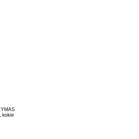
kiažo (visažisčių/tų) kursai Klaipėdoje, Kretingoje
ELA" programa 12 val.
o makiažo mokymai + DOVANA: Jūsų verslo marketingo strategija
laipėdoje, Kretingoje
OKYMAS
, kokie