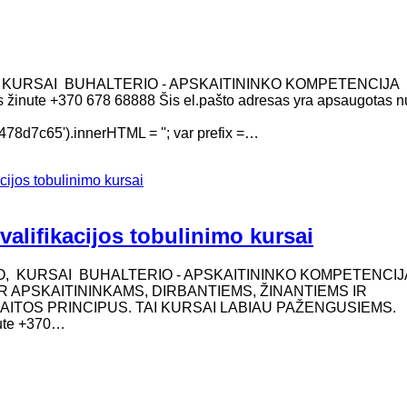
O KURSAI BUHALTERIO - APSKAITININKO KOMPETENCIJA
 sms žinute +370 678 68888 Šis el.pašto adresas yra apsaugotas 
d7c65').innerHTML = ''; var prefix =…
acijos tobulinimo kursai
kvalifikacijos tobulinimo kursai
MO, KURSAI BUHALTERIO - APSKAITININKO KOMPETENCIJ
R APSKAITININKAMS, DIRBANTIEMS, ŽINANTIEMS IR
AITOS PRINCIPUS. TAI KURSAI LABIAU PAŽENGUSIEMS.
inute +370…