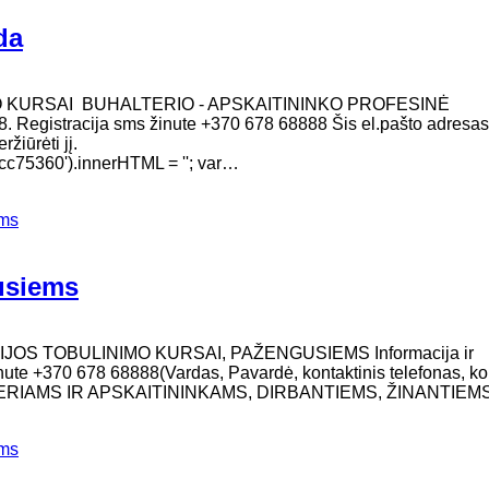
da
O KURSAI BUHALTERIO - APSKAITININKO PROFESINĖ
. Registracija sms žinute +370 678 68888 Šis el.pašto adresas
žiūrėti jį.
c75360').innerHTML = ''; var…
ems
gusiems
IJOS TOBULINIMO KURSAI, PAŽENGUSIEMS Informacija ir
inute +370 678 68888(Vardas, Pavardė, kontaktinis telefonas, ko
TERIAMS IR APSKAITININKAMS, DIRBANTIEMS, ŽINANTIEM
ems