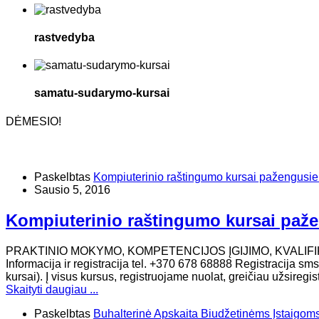
rastvedyba
samatu-sudarymo-kursai
DĖMESIO!
Paskelbtas
Kompiuterinio raštingumo kursai pažengusi
Sausio 5, 2016
Kompiuterinio raštingumo kursai paž
PRAKTINIO MOKYMO, KOMPETENCIJOS ĮGIJIMO, KVALIF
Informacija ir registracija tel. +370 678 68888 Registracija s
kursai). Į visus kursus, registruojame nuolat, greičiau užsireg
Skaityti daugiau ...
Paskelbtas
Buhalterinė Apskaita Biudžetinėms Įstaigom