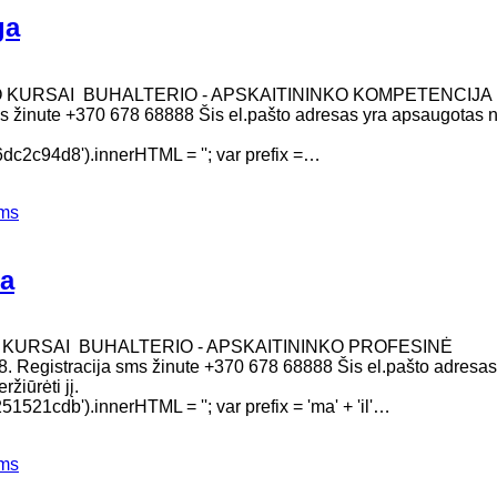
ga
O KURSAI BUHALTERIO - APSKAITININKO KOMPETENCIJA
 sms žinute +370 678 68888 Šis el.pašto adresas yra apsaugotas 
2c94d8').innerHTML = ''; var prefix =…
ems
ga
O KURSAI BUHALTERIO - APSKAITININKO PROFESINĖ
. Registracija sms žinute +370 678 68888 Šis el.pašto adresas
žiūrėti jį.
1cdb').innerHTML = ''; var prefix = 'ma' + 'il'…
ems