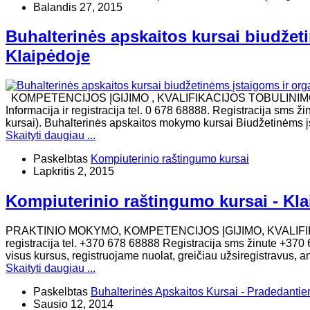
Balandis 27, 2015
Buhalterinės apskaitos kursai biudžet
Klaipėdoje
KOMPETENCIJOS ĮGIJIMO , KVALIFIKACIJOS TOBULINI
Informacija ir registracija tel. 0 678 68888. Registracija sms 
kursai). Buhalterinės apskaitos mokymo kursai Biudžetinėms įs
Skaityti daugiau ...
Paskelbtas
Kompiuterinio raštingumo kursai
Lapkritis 2, 2015
Kompiuterinio raštingumo kursai - Kl
PRAKTINIO MOKYMO, KOMPETENCIJOS ĮGIJIMO, KVALIFIK
registracija tel. +370 678 68888 Registracija sms žinute +370 
visus kursus, registruojame nuolat, greičiau užsiregistravus,
Skaityti daugiau ...
Paskelbtas
Buhalterinės Apskaitos Kursai - Pradedanti
Sausio 12, 2014