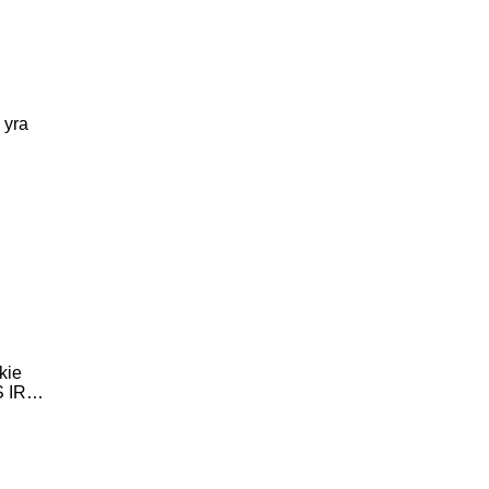
 yra
kie
S IR…