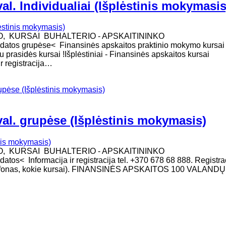
al. Individualiai (Išplėstinis mokymasis
O, KURSAI BUHALTERIO - APSKAITININKO
os grupėse< Finansinės apskaitos praktinio mokymo kursai !
u prasidės kursai !Išplėstiniai - Finansinės apskaitos kursai
ir registracija…
rupėse (Išplėstinis mokymasis)
val. grupėse (Išplėstinis mokymasis)
O, KURSAI BUHALTERIO - APSKAITININKO
< Informacija ir registracija tel. +370 678 68 888. Registra
telefonas, kokie kursai). FINANSINĖS APSKAITOS 100 VALANDŲ