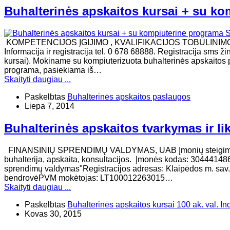
Buhalterinės apskaitos kursai + su ko
KOMPETENCIJOS ĮGIJIMO , KVALIFIKACIJOS TOBULINI
Informacija ir registracija tel. 0 678 68888. Registracija sms 
kursai). Mokiname su kompiuterizuota buhalterinės apskaitos 
programa, pasiekiama iš…
Skaityti daugiau ...
Paskelbtas
Buhalterinės apskaitos paslaugos
Liepa 7, 2014
Buhalterinės apskaitos tvarkymas ir l
FINANSINIŲ SPRENDIMŲ VALDYMAS, UAB ​Įmonių steigimas, buha
buhalterija, apskaita, konsultacijos. Įmonės kodas: 30444148
sprendimų valdymas"Registracijos adresas: Klaipėdos m. sav. K
bendrovėPVM mokėtojas: LT100012263015…
Skaityti daugiau ...
Paskelbtas
Buhalterinės apskaitos kursai 100 ak. val. In
Kovas 30, 2015