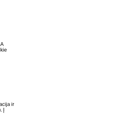
JA
okie
ija ir
. Į