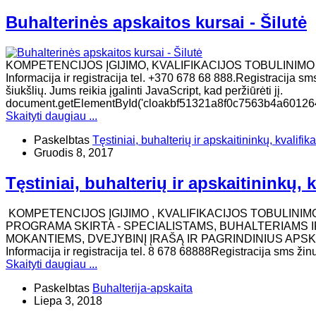
Buhalterinės apskaitos kursai - Šilutė
KOMPETENCIJOS ĮGIJIMO, KVALIFIKACIJOS TOBULINIM
Informacija ir registracija tel. +370 678 68 888.Registracija
šiukšlių. Jums reikia įgalinti JavaScript, kad peržiūrėti jį.
document.getElementById('cloakbf51321a8f0c7563b4a60126478
Skaityti daugiau ...
Paskelbtas
Tęstiniai, buhalterių ir apskaitininkų, kvalifik
Gruodis 8, 2017
Tęstiniai, buhalterių ir apskaitininkų, 
KOMPETENCIJOS ĮGIJIMO , KVALIFIKACIJOS TOBULINI
PROGRAMA SKIRTA - SPECIALISTAMS, BUHALTERIAMS I
MOKANTIEMS, DVEJYBINĮ ĮRAŠĄ IR PAGRINDINIUS APSK
Informacija ir registracija tel. 8 678 68888Registracija sms ž
Skaityti daugiau ...
Paskelbtas
Buhalterija-apskaita
Liepa 3, 2018