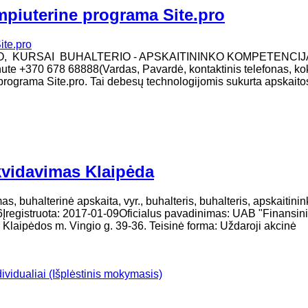
mpiuterine programa Site.pro
MO, KURSAI BUHALTERIO - APSKAITININKO KOMPETENCIJ
žinute +370 678 68888(Vardas, Pavardė, kontaktinis telefonas, ko
programa Site.pro. Tai debesų technologijomis sukurta apskaito
ikvidavimas Klaipėda
lterinė apskaita, vyr., buhalteris, buhalteris, apskaitinin
6Įregistruota: 2017-01-09Oficialus pavadinimas: UAB "Finansin
laipėdos m. Vingio g. 39-36. ​Teisinė forma: Uždaroji akcinė
dividualiai (Išplėstinis mokymasis)