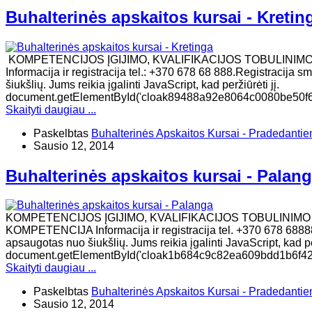
Buhalterinės apskaitos kursai - Kretin
KOMPETENCIJOS ĮGIJIMO, KVALIFIKACIJOS TOBULINIM
Informacija ir registracija tel.: +370 678 68 888.Registracija
šiukšlių. Jums reikia įgalinti JavaScript, kad peržiūrėti jį.
document.getElementById('cloak89488a92e8064c0080be50f6dc
Skaityti daugiau ...
Paskelbtas
Buhalterinės Apskaitos Kursai - Pradedanti
Sausio 12, 2014
Buhalterinės apskaitos kursai - Palan
KOMPETENCIJOS ĮGIJIMO, KVALIFIKACIJOS TOBULINIM
KOMPETENCIJA Informacija ir registracija tel. +370 678 68888
apsaugotas nuo šiukšlių. Jums reikia įgalinti JavaScript, kad per
document.getElementById('cloak1b684c9c82ea609bdd1b6f425152
Skaityti daugiau ...
Paskelbtas
Buhalterinės Apskaitos Kursai - Pradedanti
Sausio 12, 2014