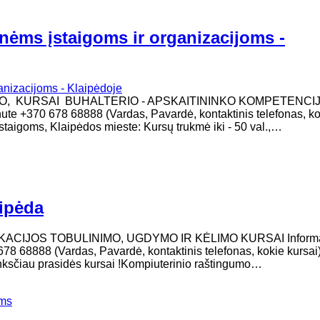
inėms įstaigoms ir organizacijoms -
MO, KURSAI BUHALTERIO - APSKAITININKO KOMPETENCI
žinute +370 678 68888 (Vardas, Pavardė, kontaktinis telefonas, k
taigoms, Klaipėdos mieste: Kursų trukmė iki - 50 val.,…
aipėda
ACIJOS TOBULINIMO, UGDYMO IR KĖLIMO KURSAI Informac
678 68888 (Vardas, Pavardė, kontaktinis telefonas, kokie kursai)
 anksčiau prasidės kursai !Kompiuterinio raštingumo…
ems