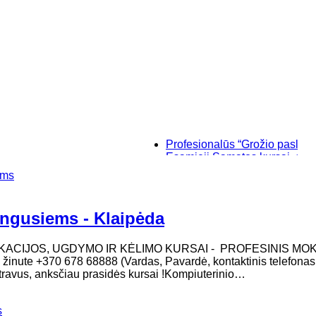
Profesionalūs “Grožio paslaptys”, ma
Esamieji Sąmatos kursai, su "SIST
Baziniai individualūs permanentini
ems
“Savęs pažinimo”, makiažo kursai K
engusiems - Klaipėda
IKACIJOS, UGDYMO IR KĖLIMO KURSAI - PROFESINIS M
ms žinute +370 678 68888 (Vardas, Pavardė, kontaktinis telefonas
istravus, anksčiau prasidės kursai !Kompiuterinio…
s