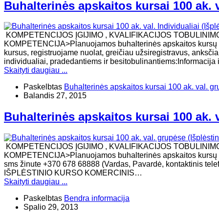
Buhalterinės apskaitos kursai 100 ak. v
KOMPETENCIJOS ĮGIJIMO , KVALIFIKACIJOS TOBULINIM
KOMPETENCIJA>Planuojamos buhalterinės apskaitos kursų dat
kursus, registruojame nuolat, greičiau užsiregistravus, anksčia
individualiai, pradedantiems ir besitobulinantiems:Informacija 
Skaityti daugiau ...
Paskelbtas
Buhalterinės apskaitos kursai 100 ak. val. g
Balandis 27, 2015
Buhalterinės apskaitos kursai 100 ak. 
KOMPETENCIJOS ĮGIJIMO , KVALIFIKACIJOS TOBULINIM
KOMPETENCIJA>Planuojamos buhalterinės apskaitos kursų datos
sms žinute +370 678 68888 (Vardas, Pavardė, kontaktinis 
IŠPLĖSTINIO KURSO KOMERCINIS…
Skaityti daugiau ...
Paskelbtas
Bendra informacija
Spalio 29, 2013