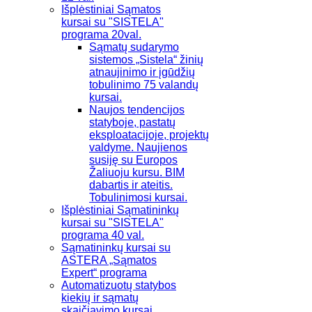
Išplėstiniai Sąmatos
kursai su "SISTELA"
programa 20val.
Sąmatų sudarymo
sistemos „Sistela“ žinių
atnaujinimo ir įgūdžių
tobulinimo 75 valandų
kursai.
Naujos tendencijos
statyboje, pastatų
eksploatacijoje, projektų
valdyme. Naujienos
susiję su Europos
Žaliuoju kursu. BIM
dabartis ir ateitis.
Tobulinimosi kursai.
Išplėstiniai Sąmatininkų
kursai su "SISTELA"
programa 40 val.
Sąmatininkų kursai su
ASTERA „Sąmatos
Expert“ programa
Automatizuotų statybos
kiekių ir sąmatų
skaičiavimo kursai