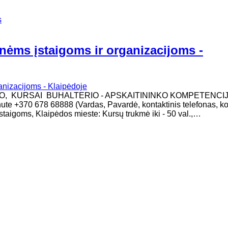
s
inėms įstaigoms ir organizacijoms -
MO, KURSAI BUHALTERIO - APSKAITININKO KOMPETENCI
žinute +370 678 68888 (Vardas, Pavardė, kontaktinis telefonas, k
taigoms, Klaipėdos mieste: Kursų trukmė iki - 50 val.,…