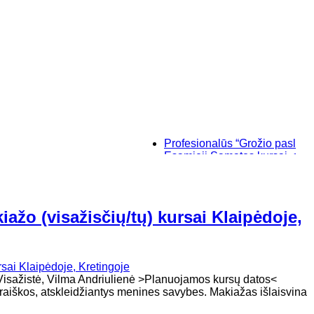
Profesionalūs “Grožio paslaptys”, m
Esamieji Sąmatos kursai, su "SIST
Baziniai individualūs permanentini
“Savęs pažinimo”, makiažo kursai K
ažo (visažisčių/tų) kursai Klaipėdoje,
oja - Visažistė, Vilma Andriulienė >Planuojamos kursų datos
šraiškos, atskleidžiantys menines savybes. Makiažas išlaisvina