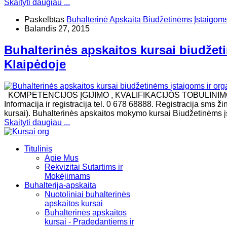
Skaityti daugiau ...
Paskelbtas
Buhalterinė Apskaita Biudžetinėms Įstaigom
Balandis 27, 2015
Buhalterinės apskaitos kursai biudžet
Klaipėdoje
KOMPETENCIJOS ĮGIJIMO , KVALIFIKACIJOS TOBULINI
Informacija ir registracija tel. 0 678 68888. Registracija sms 
kursai). Buhalterinės apskaitos mokymo kursai Biudžetinėms įs
Skaityti daugiau ...
Titulinis
Apie Mus
Rekvizitai Sutartims ir
Mokėjimams
Buhalterija-apskaita
Nuotoliniai buhalterinės
apskaitos kursai
Buhalterinės apskaitos
kursai - Pradedantiems ir