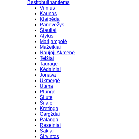
Besitobulinantiems
Vilnius
Kaunas
Klaipėda
Panevėžys
Šiauliai
Alytus
Marijampolė
Mažeikiai
Naujoji Akmenė
Telšiai
Tauragė
Kėdainiai
Jonava
Ukmergė
Utena
Plungė
Šilutė
Šilalė
Kretinga
Gargždai
Palanga
Raseiniai
Šakiai
Širvintos