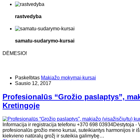
rastvedyba
samatu-sudarymo-kursai
DĖMESIO!
Paskelbtas
Makiažo mokymai-kursai
Sausio 12, 2017
Profesionalūs “Grožio paslaptys”, maki
Kretingoje
Informacija ir registracija telefonu +370 698 03934Dėstyt
profesionalūs grožio meno kursai, suteikiantys harmonijos ir i
kiekvieno natūralų grožį ir suteikia galimybę…