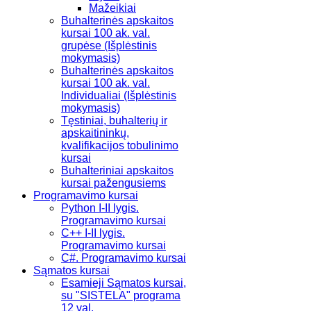
Mažeikiai
Buhalterinės apskaitos
kursai 100 ak. val.
grupėse (Išplėstinis
mokymasis)
Buhalterinės apskaitos
kursai 100 ak. val.
Individualiai (Išplėstinis
mokymasis)
Tęstiniai, buhalterių ir
apskaitininkų,
kvalifikacijos tobulinimo
kursai
Buhalteriniai apskaitos
kursai pažengusiems
Programavimo kursai
Python I-II lygis.
Programavimo kursai
C++ I-II lygis.
Programavimo kursai
C#. Programavimo kursai
Sąmatos kursai
Esamieji Sąmatos kursai,
su "SISTELA" programa
12 val.