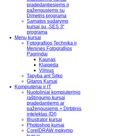
pradedantiesiems ir
pažengusiems su
Dimetris programa
Sąmatos sudarymo
kursai su „SES 3“
programa
Menų kursai
Fotografijos Technika ir
Meninės Fotografijos
Pagrindai
Kaunas
Klaipėda
Vilnius
Tapyba ant Šilko
Gitaros Kursai
Kompiuteriai ir IT
Nuotoliniai kompiuterinio
raštingumo kursai
pradedantiems ar
pažengusiems + Dirbtinis
intelektas (DI)
Illiustrator kursai
Photoshop kursai
CorelDRAW mokymo
kursai