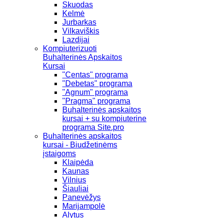
Skuodas
Kelmė
Jurbarkas
Vilkaviškis
Lazdijai
Kompiuterizuoti
Buhalterinės Apskaitos
Kursai
"Centas" programa
"Debetas" programa
"Agnum" programa
"Pragma" programa
Buhalterinės apskaitos
kursai + su kompiuterine
programa Site.pro
Buhalterinės apskaitos
kursai - Biudžetinėms
įstaigoms
Klaipėda
Kaunas
Vilnius
Šiauliai
Panevėžys
Marijampolė
Alytus