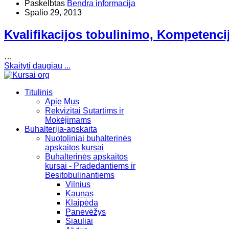
Paskelbtas
Bendra informacija
Spalio 29, 2013
Kvalifikacijos tobulinimo, Kompetenci
…
Skaityti daugiau ...
Titulinis
Apie Mus
Rekvizitai Sutartims ir
Mokėjimams
Buhalterija-apskaita
Nuotoliniai buhalterinės
apskaitos kursai
Buhalterinės apskaitos
kursai - Pradedantiems ir
Besitobulinantiems
Vilnius
Kaunas
Klaipėda
Panevėžys
Šiauliai