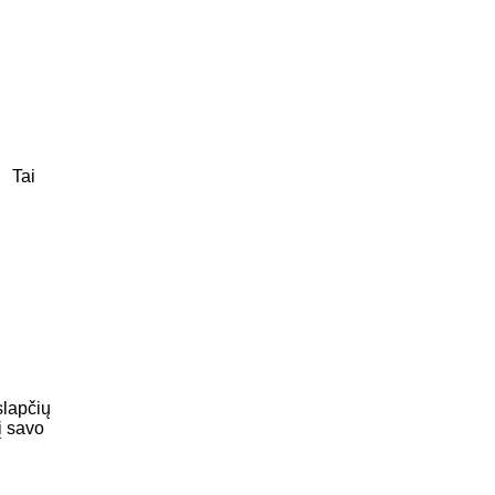
< Tai
slapčių
į savo