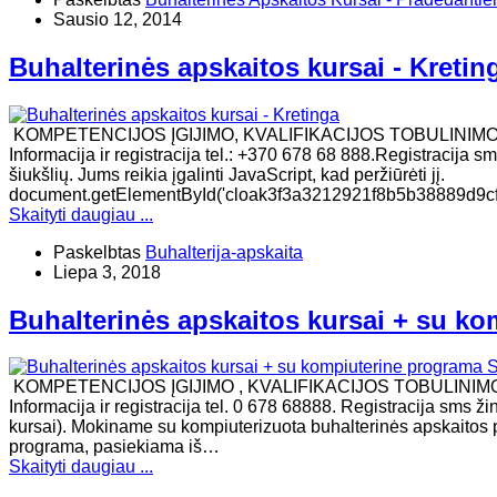
Sausio 12, 2014
Buhalterinės apskaitos kursai - Kretin
KOMPETENCIJOS ĮGIJIMO, KVALIFIKACIJOS TOBULINIM
Informacija ir registracija tel.: +370 678 68 888.Registracija
šiukšlių. Jums reikia įgalinti JavaScript, kad peržiūrėti jį.
document.getElementById('cloak3f3a3212921f8b5b38889d9cfb9
Skaityti daugiau ...
Paskelbtas
Buhalterija-apskaita
Liepa 3, 2018
Buhalterinės apskaitos kursai + su ko
KOMPETENCIJOS ĮGIJIMO , KVALIFIKACIJOS TOBULINI
Informacija ir registracija tel. 0 678 68888. Registracija sms 
kursai). Mokiname su kompiuterizuota buhalterinės apskaitos 
programa, pasiekiama iš…
Skaityti daugiau ...