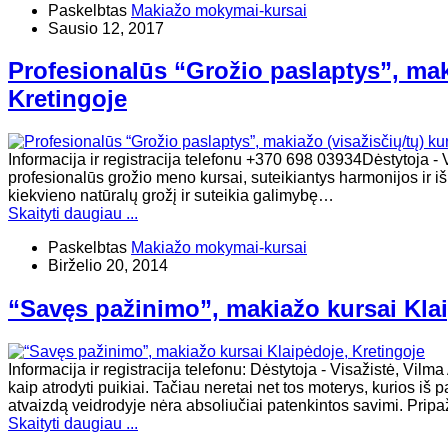
Paskelbtas
Makiažo mokymai-kursai
Sausio 12, 2017
Profesionalūs “Grožio paslaptys”, maki
Kretingoje
Informacija ir registracija telefonu +370 698 03934Dėstyt
profesionalūs grožio meno kursai, suteikiantys harmonijos ir i
kiekvieno natūralų grožį ir suteikia galimybę…
Skaityti daugiau ...
Paskelbtas
Makiažo mokymai-kursai
Birželio 20, 2014
“Savęs pažinimo”, makiažo kursai Klai
Informacija ir registracija telefonu: Dėstytoja - Visažistė, Vi
kaip atrodyti puikiai. Tačiau neretai net tos moterys, kurios iš
atvaizdą veidrodyje nėra absoliučiai patenkintos savimi. Prip
Skaityti daugiau ...