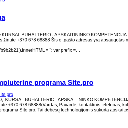
ga
O KURSAI BUHALTERIO - APSKAITININKO KOMPETENCIJA
 sms žinute +370 678 68888 Šis el.pašto adresas yra apsaugotas 
b2b21').innerHTML = ''; var prefix =…
mpiuterine programa Site.pro
MO, KURSAI BUHALTERIO - APSKAITININKO KOMPETENCIJ
žinute +370 678 68888(Vardas, Pavardė, kontaktinis telefonas, ko
programa Site.pro. Tai debesų technologijomis sukurta apskaito