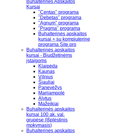
Buhalterinės Apskaitos
Kursai
"Centas" programa
"Debetas" programa
"Agnum" programa
"Pragma" programa
Buhalterinės apskaitos
kursai + su kompiuterine
programa Site.pro
Buhalterinės apskaitos
kursai - Biudžetinėms
įstaigoms
Klaipėda
Kaunas
Vilnius
Šiauliai
Panevėžys
Marijampolė
Alytus
Mažeikiai
Buhalterinės apskaitos
kursai 100 ak. val.
grupėse (Išplėstinis
mokymasis)
Buhalterinės apskaitos