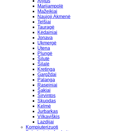
Alytus
Marijampolė
Mažeikiai
Naujoji Akmenė
Telšiai
Tauragė
Kėdainiai
Jonava
Ukmergė
Utena
Plungė
Šilutė
Šilalė
Kretinga
Gargždai
Palanga
Raseiniai
Šakiai
Širvintos
Skuodas
Kelmė
Jurbarkas
Vilkaviškis
Lazdijai
Kompiuterizuoti