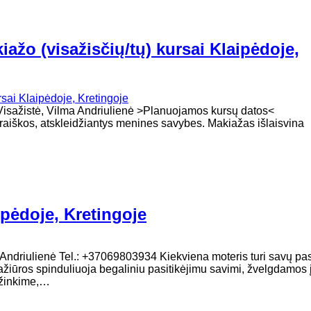
ažo (visažisčių/tų) kursai Klaipėdoje,
oja - Visažistė, Vilma Andriulienė >Planuojamos kursų datos
šraiškos, atskleidžiantys menines savybes. Makiažas išlaisvina
pėdoje, Kretingoje
lma Andriulienė Tel.: +37069803934 Kiekviena moteris turi savų pa
 pažiūros spinduliuoja begaliniu pasitikėjimu savimi, žvelgdamos 
ažinkime,…