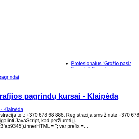
Profesionalūs “Grožio paslaptys”, m
Esamieji Sąmatos kursai, su "SIS
Baziniai individualūs permanentin
pagrindai
“Savęs pažinimo”, makiažo kursai 
rafijos pagrindų kursai - Klaipėda
gistracija tel.: +370 678 68 888. Registracija sms žinute +370 6
alinti JavaScript, kad peržiūrėti jį.
b9345').innerHTML = ''; var prefix =…