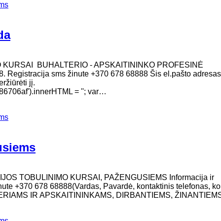
ems
da
O KURSAI BUHALTERIO - APSKAITININKO PROFESINĖ
. Registracija sms žinute +370 678 68888 Šis el.pašto adresas
žiūrėti jį.
706af').innerHTML = ''; var…
ems
gusiems
IJOS TOBULINIMO KURSAI, PAŽENGUSIEMS Informacija ir
inute +370 678 68888(Vardas, Pavardė, kontaktinis telefonas, ko
TERIAMS IR APSKAITININKAMS, DIRBANTIEMS, ŽINANTIEM
ems