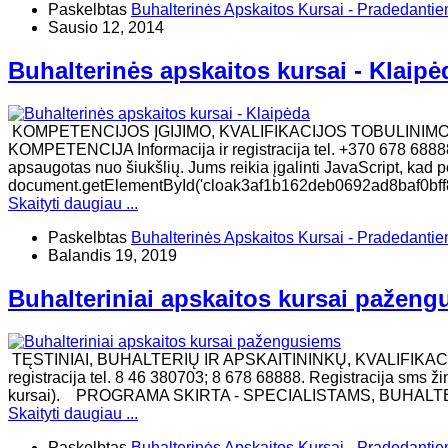
Paskelbtas
Buhalterinės Apskaitos Kursai - Pradedanti
Sausio 12, 2014
Buhalterinės apskaitos kursai - Klaipė
KOMPETENCIJOS ĮGIJIMO, KVALIFIKACIJOS TOBULINIM
KOMPETENCIJA Informacija ir registracija tel. +370 678 68888
apsaugotas nuo šiukšlių. Jums reikia įgalinti JavaScript, kad per
document.getElementById('cloak3af1b162deb0692ad8baf0bff86
Skaityti daugiau ...
Paskelbtas
Buhalterinės Apskaitos Kursai - Pradedanti
Balandis 19, 2019
Buhalteriniai apskaitos kursai pažen
TĘSTINIAI, BUHALTERIŲ IR APSKAITININKŲ, KVALIFIKAC
registracija tel. 8 46 380703; 8 678 68888. Registracija sms ž
kursai). ​PROGRAMA SKIRTA - SPECIALISTAMS, BUHAL
Skaityti daugiau ...
Paskelbtas
Buhalterinės Apskaitos Kursai - Pradedanti