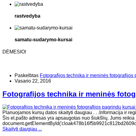
rastvedyba
samatu-sudarymo-kursai
DĖMESIO!
Paskelbtas
Fotografijos technika ir meninės fotografijos 
Vasario 22, 2016
Fotografijos technika ir meninės fotog
Planuojamos kursų datos skaityti daugiau . . .Informacija ir re
Šis el.pašto adresas yra apsaugotas nuo šiukšlių. Jums reikia įg
document.getElementById('cloak478b16f5b9921c812bd2609c3fa
Skaityti daugiau ...