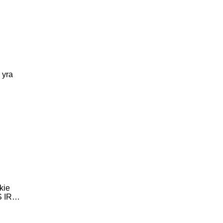
 yra
kie
S IR…