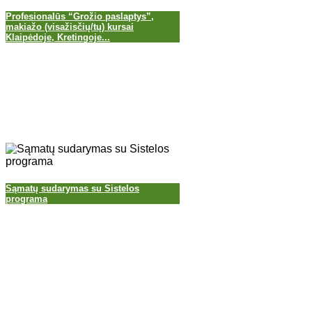
Profesionalūs “Grožio paslaptys”,
makiažo (visažisčių/tų) kursai
Klaipėdoje, Kretingoje...
Sąmatų sudarymas su Sistelos
programa