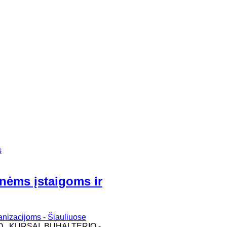
s
inėms įstaigoms ir
O, KURSAI BUHALTERIO -