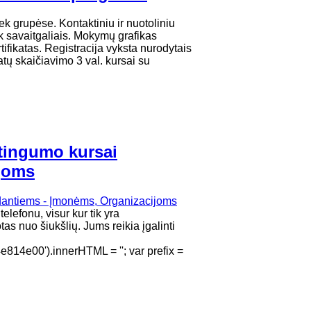
ek grupėse. Kontaktiniu ir nuotoliniu
k savaitgaliais. Mokymų grafikas
ikatas. Registracija vyksta nurodytais
tų skaičiavimo 3 val. kursai su
štingumo kursai
joms
elefonu, visur kur tik yra
as nuo šiukšlių. Jums reikia įgalinti
4e00').innerHTML = ''; var prefix =