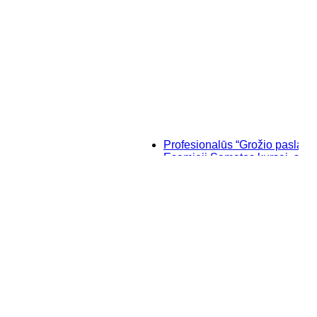
Profesionalūs “Grožio paslaptys”, ma
Esamieji Sąmatos kursai, su "SIST
Baziniai individualūs permanentini
“Savęs pažinimo”, makiažo kursai Kl