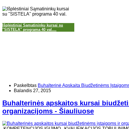
Išplėstiniai Sąmatininkų kursai su
"SISTELA" programa 40 val....
Paskelbtas
Buhalterinė Apskaita Biudžetinėms Įstaigom
Balandis 27, 2015
Buhalterinės apskaitos kursai biudžet
organizacijoms - Šiauliuose
KOMPETENCIJOS ĮGIJIMO , KVALIFIKACIJOS TOBULINIM