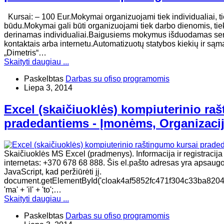
Kursai: – 100 Eur.Mokymai organizuojami tiek individualiai, ti
būdu.Mokymai gali būti organizuojami tiek darbo dienomis, tie
derinamas individualiai.Baigusiems mokymus išduodamas sertif
kontaktais arba internetu.Automatizuotų statybos kiekių ir sąma
„Dimetris“…
Skaityti daugiau ...
Paskelbtas
Darbas su ofiso programomis
Liepa 3, 2014
Excel (skaičiuoklės) kompiuterinio ra
pradedantiems - Įmonėms, Organizaci
Skaičiuoklės MS Excel (pradmenys). Informacija ir registracija t
internetas: +370 678 68 888. Šis el.pašto adresas yra apsaugot
JavaScript, kad peržiūrėti jį.
document.getElementById('cloak4af5852fc471f304c33ba8204e81
'ma' + 'il' + 'to';…
Skaityti daugiau ...
Paskelbtas
Darbas su ofiso programomis