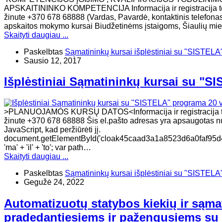
APSKAITININKO KOMPETENCIJA Informacija ir registracija tel
žinute +370 678 68888 (Vardas, Pavardė, kontaktinis telefonas
apskaitos mokymo kursai Biudžetinėms įstaigoms, Šiaulių mies
Skaityti daugiau ...
Paskelbtas
Sąmatininkų kursai išplėstiniai su "SISTELA
Sausio 12, 2017
Išplėstiniai Sąmatininkų kursai su "S
>PLANUOJAMOS KURSŲ DATOS<Informacija ir registracija tel
žinute +370 678 68888 Šis el.pašto adresas yra apsaugotas nuo
JavaScript, kad peržiūrėti jį.
document.getElementById('cloak45caad3a1a8523d6a0faf95d471
'ma' + 'il' + 'to'; var path…
Skaityti daugiau ...
Paskelbtas
Sąmatininkų kursai išplėstiniai su "SISTELA
Gegužė 24, 2022
Automatizuotų statybos kiekių ir sąma
pradedantiesiems ir pažengusiems su