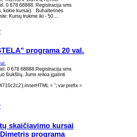
. 0 678 68888. Registracija sms
, kokie kursai). Buhalterinės
te: Kursų trukmė iki - 50…
"
ISTELA" programa 20 val.
. 0 678 68888.Registracija sms
 šiukšlių. Jums reikia įgalinti
0c2c2').innerHTML = ''; var prefix =
"
tų skaičiavimo kursai
 Dimetris programa