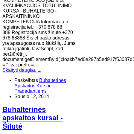
KOMPETENCIJOS ĮGIJIMO,
KVALIFIKACIJOS TOBULINIMO
KURSAI BUHALTERIO -
APSKAITININKO
KOMPETENCIJA Informacija ir
registracija tel.: +370 678 68
888.Registracija sms žinute +370
678 68888 Šis el.pašto adresas
yra apsaugotas nuo šiukšlių. Jums
reikia įgalinti JavaScript, kad
peržiūrėti jį.
document.getElementById('cloakb7ed0e297b5ed917f53087d
= ''; var prefix =…
Skaityti daugiau ...
Paskelbtas
Buhalterinės
Apskaitos Kursai -
Pradedantiems
Sausio 12, 2014
Buhalterinės
apskaitos kursai -
Šilutė