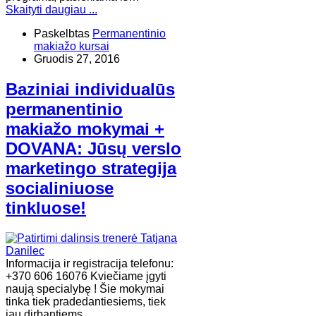
Skaityti daugiau ...
Paskelbtas
Permanentinio
makiažo kursai
Gruodis 27, 2016
Baziniai individualūs
permanentinio
makiažo mokymai +
DOVANA: Jūsų verslo
marketingo strategija
socialiniuose
tinkluose!
Informacija ir registracija telefonu:
+370 606 16076 Kviečiame įgyti
naują specialybę ! Šie mokymai
tinka tiek pradedantiesiems, tiek
jau dirbantiems