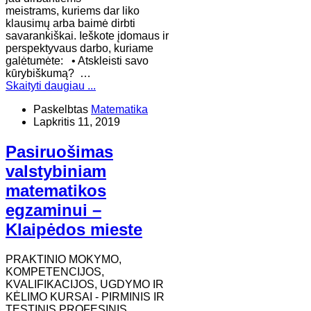
meistrams, kuriems dar liko
klausimų arba baimė dirbti
savarankiškai. Ieškote įdomaus ir
perspektyvaus darbo, kuriame
galėtumėte: • Atskleisti savo
kūrybiškumą? …
Skaityti daugiau ...
Paskelbtas
Matematika
Lapkritis 11, 2019
Pasiruošimas
valstybiniam
matematikos
egzaminui –
Klaipėdos mieste
PRAKTINIO MOKYMO,
KOMPETENCIJOS,
KVALIFIKACIJOS, UGDYMO IR
KĖLIMO KURSAI - PIRMINIS IR
TĘSTINIS PROFESINIS