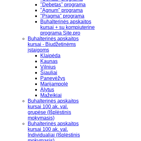
"Debetas" programa
"Agnum" programa
"Pragma" programa
Buhalterinės apskaitos
kursai + su kompiuterine
programa Site.pro
Buhalterinės apskaitos
kursai - Biudžetinėms
įstaigoms
Klaipėda
Kaunas
Vilnius
Šiauliai
Panevėžys
Marijampolė
Alytus
Mažeikiai
Buhalterinės apskaitos
kursai 100 ak. val.
grupėse (Išplėstinis
mokymasis)
Buhalterinės apskaitos
kursai 100 ak. val.
Individualiai (Išplėstinis
mokymasis)