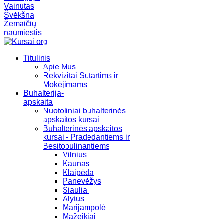
Vainutas
Švėkšna
Žemaičių
naumiestis
Titulinis
Apie Mus
Rekvizitai Sutartims ir
Mokėjimams
Buhalterija-
apskaita
Nuotoliniai buhalterinės
apskaitos kursai
Buhalterinės apskaitos
kursai - Pradedantiems ir
Besitobulinantiems
Vilnius
Kaunas
Klaipėda
Panevėžys
Šiauliai
Alytus
Marijampolė
Mažeikiai