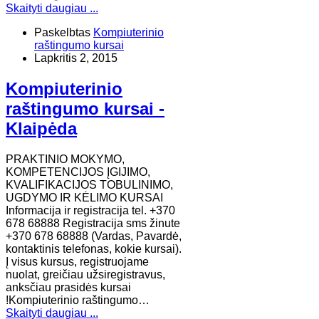
Skaityti daugiau ...
Paskelbtas
Kompiuterinio
raštingumo kursai
Lapkritis 2, 2015
Kompiuterinio
raštingumo kursai -
Klaipėda
PRAKTINIO MOKYMO,
KOMPETENCIJOS ĮGIJIMO,
KVALIFIKACIJOS TOBULINIMO,
UGDYMO IR KĖLIMO KURSAI
Informacija ir registracija tel. +370
678 68888 Registracija sms žinute
+370 678 68888 (Vardas, Pavardė,
kontaktinis telefonas, kokie kursai).
Į visus kursus, registruojame
nuolat, greičiau užsiregistravus,
anksčiau prasidės kursai
!Kompiuterinio raštingumo…
Skaityti daugiau ...