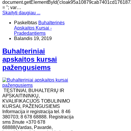
document.getElementById('cloak95a10879cab7401cd176187
= ''; var…
Skaityti daugiau ...
Paskelbtas
Buhalterinės
Apskaitos Kursai -
Pradedantiems
Balandis 19, 2019
Buhalteriniai
apskaitos kursai
pažengusiems
TĘSTINIAI, BUHALTERIŲ IR
APSKAITININKŲ,
KVALIFIKACIJOS TOBULINIMO
KURSAI, PAŽENGUSIEMS
Informacija ir registracija tel. 8 46
380703; 8 678 68888. Registracija
sms žinute +370 678
68888(Vardas, Pavardė,