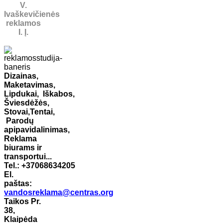
V.
Ivaškevičienės
reklamos
I. Į.
Dizainas,
Maketavimas,
Lipdukai,
Iškabos,
Šviesdėžės,
Stovai,
Tentai,
Parodų
apipavidalinimas,
Reklama
biurams ir
transportui...
Tel.: +37068634205
El.
paštas:
vandosreklama@centras.org
Taikos Pr.
38,
Klaipėda