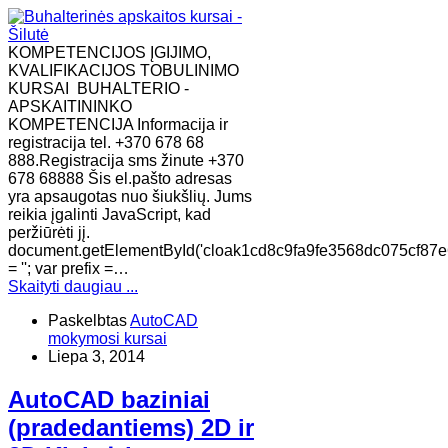
KOMPETENCIJOS ĮGIJIMO,
KVALIFIKACIJOS TOBULINIMO
KURSAI BUHALTERIO -
APSKAITININKO
KOMPETENCIJA Informacija ir
registracija tel. +370 678 68
888.Registracija sms žinute +370
678 68888 Šis el.pašto adresas
yra apsaugotas nuo šiukšlių. Jums
reikia įgalinti JavaScript, kad
peržiūrėti jį.
document.getElementById('cloak1cd8c9fa9fe3568dc075cf87
= ''; var prefix =…
Skaityti daugiau ...
Paskelbtas
AutoCAD
mokymosi kursai
Liepa 3, 2014
AutoCAD baziniai
(pradedantiems) 2D ir