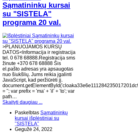
Sąmatininkų kursai
su "SISTELA"
programa 20 val.
>PLANUOJAMOS KURSŲ
DATOS<Informacija ir registracija
tel. 0 678 68888.Registracija sms
žinute +370 678 68888 Šis
el.pašto adresas yra apsaugotas
nuo šiukšlių. Jums reikia įgalinti
JavaScript, kad peržiūrėti jį.
document.getElementById('cloaka33e6e111284235017201dc
= ''; var prefix = 'ma' + 'il' + 'to'; var
path…
Skaityti daugiau ...
Paskelbtas
Sąmatininkų
kursai išplėstiniai su
"SISTELA"
Gegužė 24, 2022