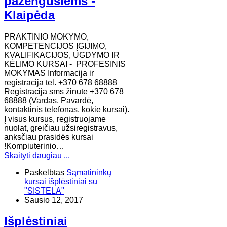
pažengusiems -
Klaipėda
PRAKTINIO MOKYMO,
KOMPETENCIJOS ĮGIJIMO,
KVALIFIKACIJOS, UGDYMO IR
KĖLIMO KURSAI - PROFESINIS
MOKYMAS Informacija ir
registracija tel. +370 678 68888
Registracija sms žinute +370 678
68888 (Vardas, Pavardė,
kontaktinis telefonas, kokie kursai).
Į visus kursus, registruojame
nuolat, greičiau užsiregistravus,
anksčiau prasidės kursai
!Kompiuterinio…
Skaityti daugiau ...
Paskelbtas
Sąmatininkų
kursai išplėstiniai su
"SISTELA"
Sausio 12, 2017
Išplėstiniai