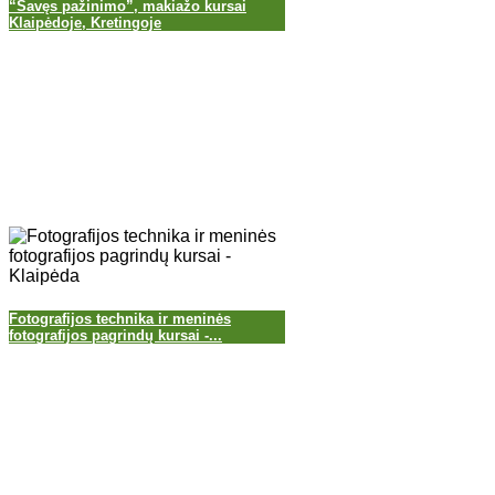
“Savęs pažinimo”, makiažo kursai
Klaipėdoje, Kretingoje
Fotografijos technika ir meninės
fotografijos pagrindų kursai -...