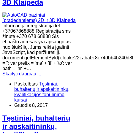
3D Klaipėda
Informacija ir registracija tel.
+37067868888.Registracija sms
žinute +370 678 68888 Šis
el.pašto adresas yra apsaugotas
nuo šiukšlių. Jums reikia įgalinti
JavaScript, kad peržiūrėti jį.
document.getElementById('cloake22caba0c8c74dbb4b240d8b
= ''; var prefix = 'ma' + 'il' + 'to'; var
path = 'hr' +…
Skaityti daugiau ...
Paskelbtas
Tęstiniai,
buhalterių ir apskaitininkų,
kvalifikacijos tobulinimo
kursai
Gruodis 8, 2017
Tęstiniai, buhalterių
ir apskaitininkų,