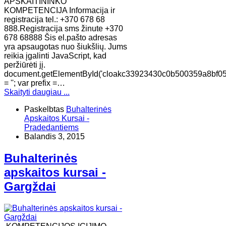
APSKAITININKO
KOMPETENCIJA Informacija ir
registracija tel.: +370 678 68
888.Registracija sms žinute +370
678 68888 Šis el.pašto adresas
yra apsaugotas nuo šiukšlių. Jums
reikia įgalinti JavaScript, kad
peržiūrėti jį.
document.getElementById('cloakc33923430c0b500359a8bf0
= ''; var prefix =…
Skaityti daugiau ...
Paskelbtas
Buhalterinės
Apskaitos Kursai -
Pradedantiems
Balandis 3, 2015
Buhalterinės
apskaitos kursai -
Gargždai