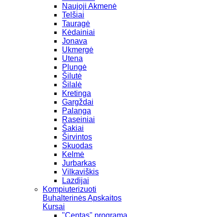
Naujoji Akmenė
Telšiai
Tauragė
Kėdainiai
Jonava
Ukmergė
Utena
Plungė
Šilutė
Šilalė
Kretinga
Gargždai
Palanga
Raseiniai
Šakiai
Širvintos
Skuodas
Kelmė
Jurbarkas
Vilkaviškis
Lazdijai
Kompiuterizuoti
Buhalterinės Apskaitos
Kursai
"Centas" programa