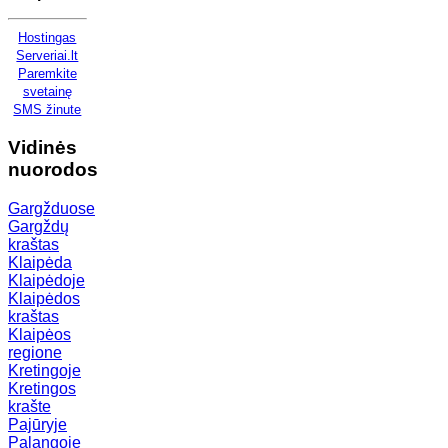
Hostingas
Serveriai.lt
Paremkite
svetainę
SMS žinute
Vidinės
nuorodos
Gargžduose
Gargždų
kraštas
Klaipėda
Klaipėdoje
Klaipėdos
kraštas
Klaipėos
regione
Kretingoje
Kretingos
krašte
Pajūryje
Palangoje