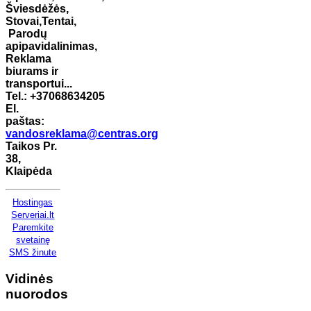
Šviesdėžės,
Stovai,
Tentai,
Parodų
apipavidalinimas,
Reklama
biurams ir
transportui...
Tel.: +37068634205
El.
paštas:
vandosreklama@centras.org
Taikos Pr.
38,
Klaipėda
Hostingas
Serveriai.lt
Paremkite
svetainę
SMS žinute
Vidinės
nuorodos