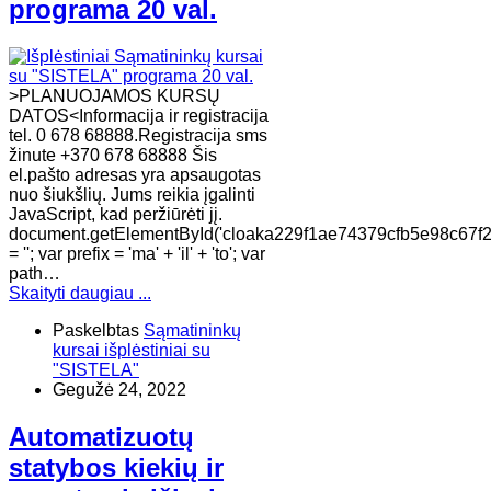
programa 20 val.
>PLANUOJAMOS KURSŲ
DATOS<Informacija ir registracija
tel. 0 678 68888.Registracija sms
žinute +370 678 68888 Šis
el.pašto adresas yra apsaugotas
nuo šiukšlių. Jums reikia įgalinti
JavaScript, kad peržiūrėti jį.
document.getElementById('cloaka229f1ae74379cfb5e98c67f
= ''; var prefix = 'ma' + 'il' + 'to'; var
path…
Skaityti daugiau ...
Paskelbtas
Sąmatininkų
kursai išplėstiniai su
"SISTELA"
Gegužė 24, 2022
Automatizuotų
statybos kiekių ir