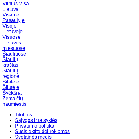
Vilnius
Visa
Lietuva
Visame
Pasaulyje
Visoje
Lietuvoje
Visuose
Lietuvos
miestuose
Šiauliuose
Šiaulių
kraštas
Šiaulių
regione
Šilalėje
Šilutėje
Švėkšna
Žemaičių
naumiestis
Titulinis
Sąlygos ir taisyklės
Privatumo politika
Susisiektite dėl reklamos
Svetainės medis