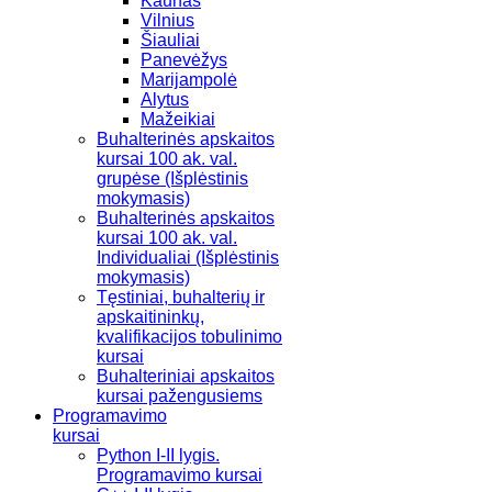
Kaunas
Vilnius
Šiauliai
Panevėžys
Marijampolė
Alytus
Mažeikiai
Buhalterinės apskaitos
kursai 100 ak. val.
grupėse (Išplėstinis
mokymasis)
Buhalterinės apskaitos
kursai 100 ak. val.
Individualiai (Išplėstinis
mokymasis)
Tęstiniai, buhalterių ir
apskaitininkų,
kvalifikacijos tobulinimo
kursai
Buhalteriniai apskaitos
kursai pažengusiems
Programavimo
kursai
Python I-II lygis.
Programavimo kursai