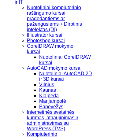
ir IT
Nuotoliniai kompiuterinio
raštingumo kursai
pradedantiems ar
pažengusiems + Dirbtinis
intelektas (DI)
Illiustrator kursai
Photoshop kursai
CorelDRAW mokymo
kursai
Nuotoliniai CorelDRAW
kursai
AutoCAD mokymo kursai
Nuotoliniai AutoCAD 2D
ir 3D kursai
Vilnius
Kaunas
Klaipėda
Marijampolė
Panėvežys
Internetinės svetainės
kūrimas, atnaujinimas ir
administravimas su
WordPress (TVS)
Kompiuterinio