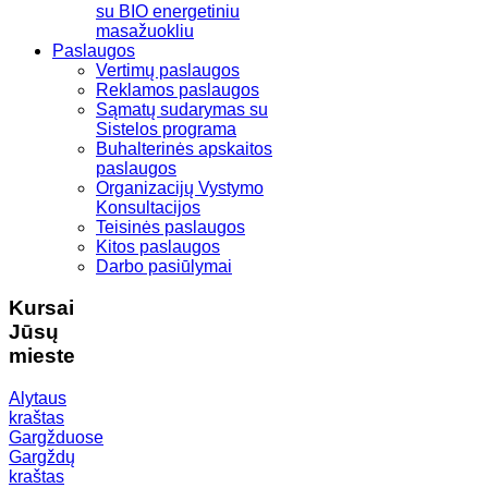
su BIO energetiniu
masažuokliu
Paslaugos
Vertimų paslaugos
Reklamos paslaugos
Sąmatų sudarymas su
Sistelos programa
Buhalterinės apskaitos
paslaugos
Organizacijų Vystymo
Konsultacijos
Teisinės paslaugos
Kitos paslaugos
Darbo pasiūlymai
Kursai
Jūsų
mieste
Alytaus
kraštas
Gargžduose
Gargždų
kraštas