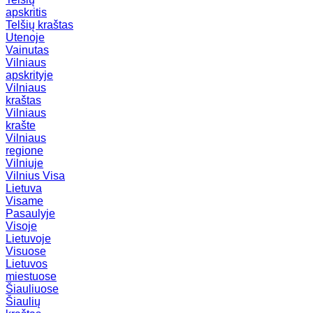
apskritis
Telšių kraštas
Utenoje
Vainutas
Vilniaus
apskrityje
Vilniaus
kraštas
Vilniaus
krašte
Vilniaus
regione
Vilniuje
Vilnius
Visa
Lietuva
Visame
Pasaulyje
Visoje
Lietuvoje
Visuose
Lietuvos
miestuose
Šiauliuose
Šiaulių