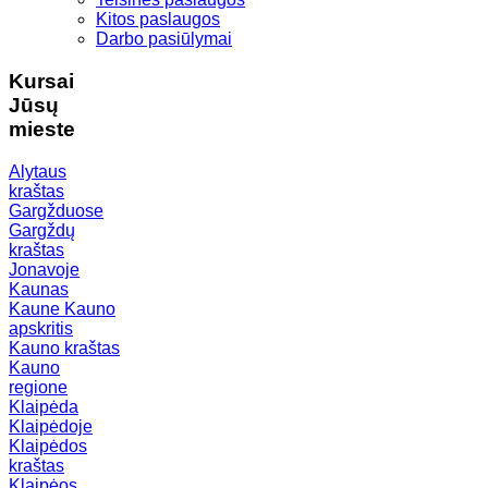
Kitos paslaugos
Darbo pasiūlymai
Kursai
Jūsų
mieste
Alytaus
kraštas
Gargžduose
Gargždų
kraštas
Jonavoje
Kaunas
Kaune
Kauno
apskritis
Kauno kraštas
Kauno
regione
Klaipėda
Klaipėdoje
Klaipėdos
kraštas
Klaipėos