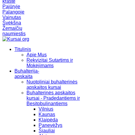
krašte
Pajūryje
Palangoje
Vainutas
Švėkšna
Žemaičių
naumiestis
Titulinis
Apie Mus
Rekvizitai Sutartims ir
Mokėjimams
Buhalterija-
apskaita
Nuotoliniai buhalterinės
apskaitos kursai
Buhalterinės apskaitos
kursai - Pradedantiems ir
Besitobulinantiems
Vilnius
Kaunas
Klaipėda
Panevėžys
Šiauliai