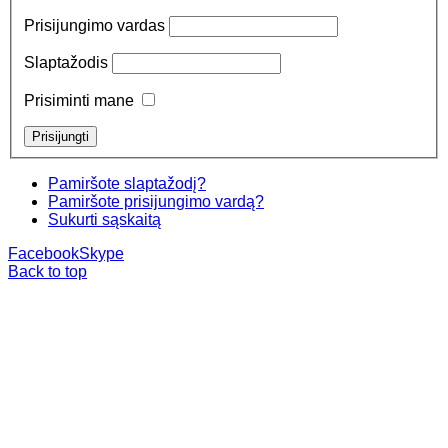
Prisijungimo vardas
Slaptažodis
Prisiminti mane
Pamiršote slaptažodį?
Pamiršote prisijungimo vardą?
Sukurti sąskaitą
Facebook
Skype
Back to top