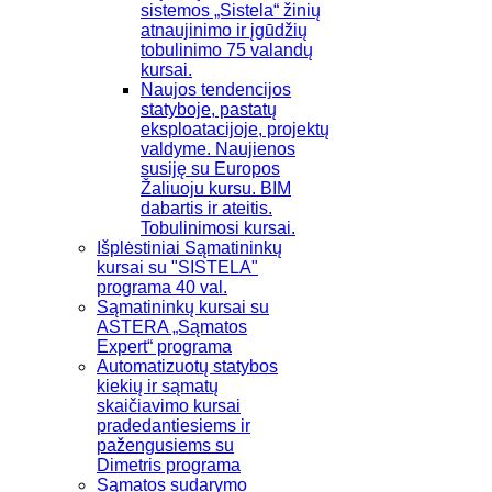
sistemos „Sistela“ žinių
atnaujinimo ir įgūdžių
tobulinimo 75 valandų
kursai.
Naujos tendencijos
statyboje, pastatų
eksploatacijoje, projektų
valdyme. Naujienos
susiję su Europos
Žaliuoju kursu. BIM
dabartis ir ateitis.
Tobulinimosi kursai.
Išplėstiniai Sąmatininkų
kursai su "SISTELA"
programa 40 val.
Sąmatininkų kursai su
ASTERA „Sąmatos
Expert“ programa
Automatizuotų statybos
kiekių ir sąmatų
skaičiavimo kursai
pradedantiesiems ir
pažengusiems su
Dimetris programa
Sąmatos sudarymo