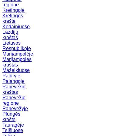
regione
Kretingoje
Kretingos
krašte
Kėdainiuose
Lazdijų
kraštas
Lietuvos
Respublikoje
Marijampolėje
Marijampolės
kraštas
Mažeikiuose
Pajūryje
Palangoje
Panevėžio
kraštas
Panevėžio
regione
Panevėžyje
Plungės
krašte
Tauragėje
Telšiuose
Telšių