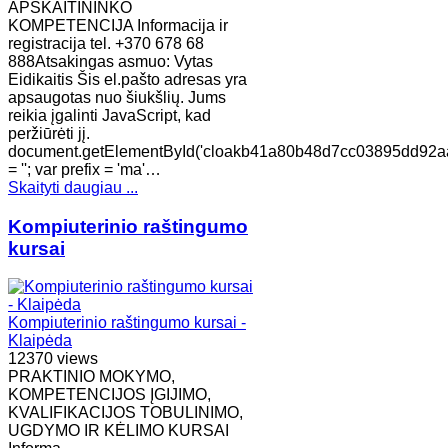
APSKAITININKO
KOMPETENCIJA Informacija ir
registracija tel. +370 678 68
888Atsakingas asmuo: Vytas
Eidikaitis Šis el.pašto adresas yra
apsaugotas nuo šiukšlių. Jums
reikia įgalinti JavaScript, kad
peržiūrėti jį.
document.getElementById('cloakb41a80b48d7cc03895dd92a
= ''; var prefix = 'ma'…
Skaityti daugiau ...
Kompiuterinio raštingumo
kursai
Kompiuterinio raštingumo kursai -
Klaipėda
12370 views
PRAKTINIO MOKYMO,
KOMPETENCIJOS ĮGIJIMO,
KVALIFIKACIJOS TOBULINIMO,
UGDYMO IR KĖLIMO KURSAI