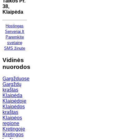
Taikos Pr.
38,
Klaipėda
Hostingas
Serveriai.lt
Paremkite
svetainę
SMS žinute
Vidinės
nuorodos
Gargžduose
Gargždų
kraštas
Klaipėda
Klaipėdoje
Klaipėdos
kraštas
Klaipėos
regione
Kretingoje
Kretingos