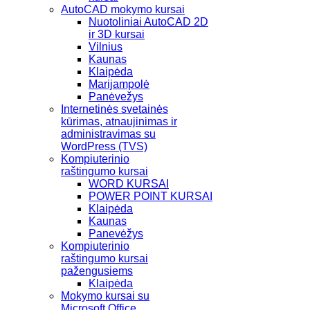
AutoCAD mokymo kursai
Nuotoliniai AutoCAD 2D
ir 3D kursai
Vilnius
Kaunas
Klaipėda
Marijampolė
Panėvežys
Internetinės svetainės
kūrimas, atnaujinimas ir
administravimas su
WordPress (TVS)
Kompiuterinio
raštingumo kursai
WORD KURSAI
POWER POINT KURSAI
Klaipėda
Kaunas
Panevėžys
Kompiuterinio
raštingumo kursai
pažengusiems
Klaipėda
Mokymo kursai su
Microsoft Office