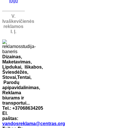
V.
Ivaškevičienės
reklamos
I. Į.
Dizainas,
Maketavimas,
Lipdukai,
Iškabos,
Šviesdėžės,
Stovai,
Tentai,
Parodų
apipavidalinimas,
Reklama
biurams ir
transportui...
Tel.: +37068634205
El.
paštas:
vandosreklama@centras.org