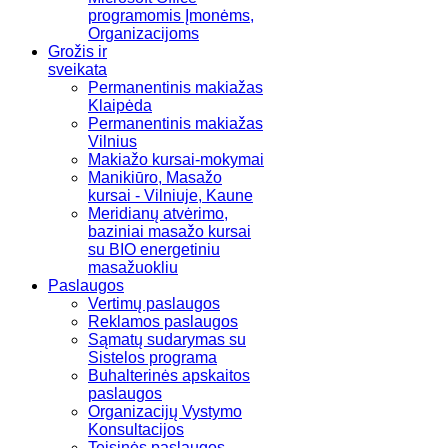
programomis Įmonėms,
Organizacijoms
Grožis ir
sveikata
Permanentinis makiažas
Klaipėda
Permanentinis makiažas
Vilnius
Makiažo kursai-mokymai
Manikiūro, Masažo
kursai - Vilniuje, Kaune
Meridianų atvėrimo,
baziniai masažo kursai
su BIO energetiniu
masažuokliu
Paslaugos
Vertimų paslaugos
Reklamos paslaugos
Sąmatų sudarymas su
Sistelos programa
Buhalterinės apskaitos
paslaugos
Organizacijų Vystymo
Konsultacijos
Teisinės paslaugos