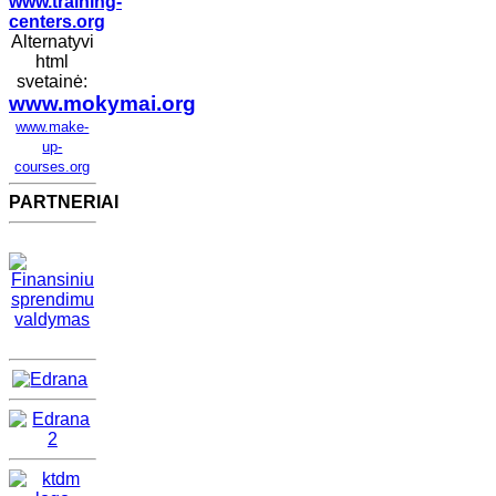
www.training-
centers.org
Alternatyvi
html
svetainė:
www.mokymai.org
www.make-
up-
courses.org
PARTNERIAI