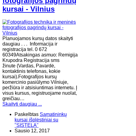
fotografijos pagrindų
kursai - Vilnius
Planuojamos kursų datos skaityti
daugiau . . . Informacija ir
registracija tel. 0 672
60349Atsakingas asmuo: Remigija
Krupodra Registracija sms
žinute (Vardas, Pavardė,
kontaktinis telefonas, kokie
kursai).Fotografijos kursų
komercinio pasiūlymo Vilniuje,
peržiūra ir atsisiuntimas internetu. Į
visus kursus, registruojame nuolat,
greičiau…
Skaityti daugiau ...
Paskelbtas
Sąmatininkų
kursai išplėstiniai su
"SISTELA"
Sausio 12, 2017