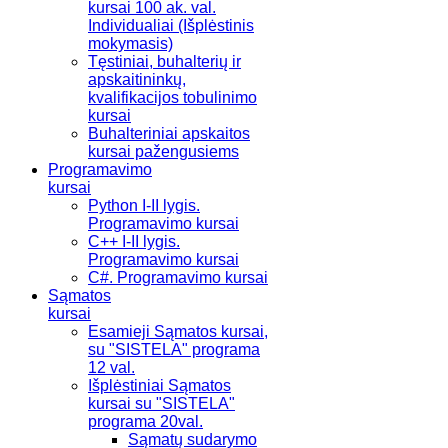
kursai 100 ak. val.
Individualiai (Išplėstinis
mokymasis)
Tęstiniai, buhalterių ir
apskaitininkų,
kvalifikacijos tobulinimo
kursai
Buhalteriniai apskaitos
kursai pažengusiems
Programavimo
kursai
Python I-II lygis.
Programavimo kursai
C++ I-II lygis.
Programavimo kursai
C#. Programavimo kursai
Sąmatos
kursai
Esamieji Sąmatos kursai,
su "SISTELA" programa
12 val.
Išplėstiniai Sąmatos
kursai su "SISTELA"
programa 20val.
Sąmatų sudarymo