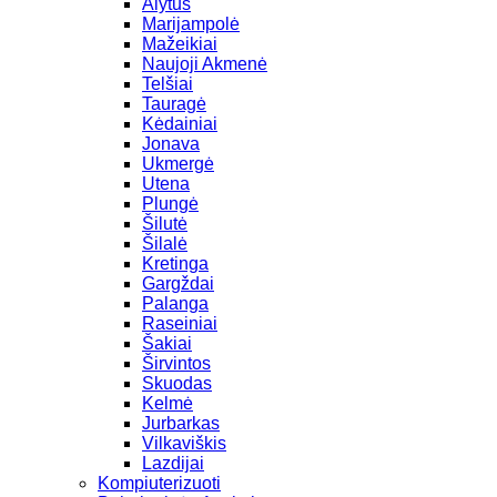
Alytus
Marijampolė
Mažeikiai
Naujoji Akmenė
Telšiai
Tauragė
Kėdainiai
Jonava
Ukmergė
Utena
Plungė
Šilutė
Šilalė
Kretinga
Gargždai
Palanga
Raseiniai
Šakiai
Širvintos
Skuodas
Kelmė
Jurbarkas
Vilkaviškis
Lazdijai
Kompiuterizuoti