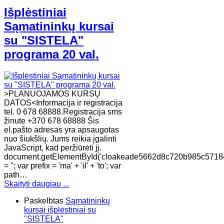
Išplėstiniai
Sąmatininkų kursai
su "SISTELA"
programa 20 val.
>PLANUOJAMOS KURSŲ
DATOS<Informacija ir registracija
tel. 0 678 68888.Registracija sms
žinute +370 678 68888 Šis
el.pašto adresas yra apsaugotas
nuo šiukšlių. Jums reikia įgalinti
JavaScript, kad peržiūrėti jį.
document.getElementById('cloakeade5662d8c720b985c5718
= ''; var prefix = 'ma' + 'il' + 'to'; var
path…
Skaityti daugiau ...
Paskelbtas
Sąmatininkų
kursai išplėstiniai su
"SISTELA"