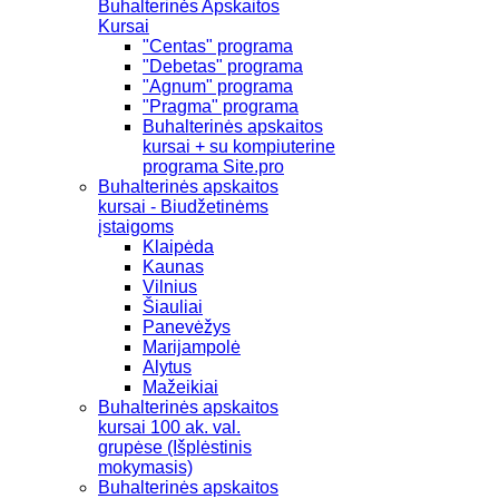
Buhalterinės Apskaitos
Kursai
"Centas" programa
"Debetas" programa
"Agnum" programa
"Pragma" programa
Buhalterinės apskaitos
kursai + su kompiuterine
programa Site.pro
Buhalterinės apskaitos
kursai - Biudžetinėms
įstaigoms
Klaipėda
Kaunas
Vilnius
Šiauliai
Panevėžys
Marijampolė
Alytus
Mažeikiai
Buhalterinės apskaitos
kursai 100 ak. val.
grupėse (Išplėstinis
mokymasis)
Buhalterinės apskaitos