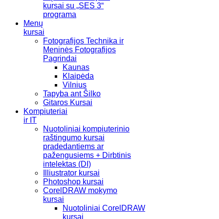
kursai su „SES 3“
programa
Menų
kursai
Fotografijos Technika ir
Meninės Fotografijos
Pagrindai
Kaunas
Klaipėda
Vilnius
Tapyba ant Šilko
Gitaros Kursai
Kompiuteriai
ir IT
Nuotoliniai kompiuterinio
raštingumo kursai
pradedantiems ar
pažengusiems + Dirbtinis
intelektas (DI)
Illiustrator kursai
Photoshop kursai
CorelDRAW mokymo
kursai
Nuotoliniai CorelDRAW
kursai