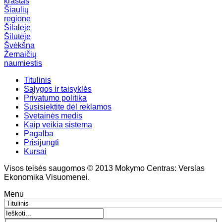
kraštas
Šiaulių
regione
Šilalėje
Šilutėje
Švėkšna
Žemaičių
naumiestis
Titulinis
Sąlygos ir taisyklės
Privatumo politika
Susisiektite dėl reklamos
Svetainės medis
Kaip veikia sistema
Pagalba
Prisijungti
Kursai
Visos teisės saugomos © 2013 Mokymo Centras: Verslas
Ekonomika Visuomenei.
Menu