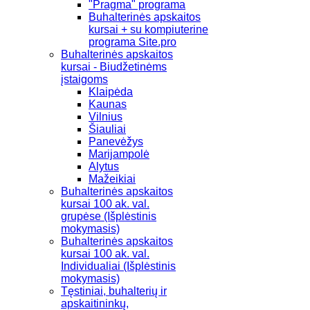
"Pragma" programa
Buhalterinės apskaitos
kursai + su kompiuterine
programa Site.pro
Buhalterinės apskaitos
kursai - Biudžetinėms
įstaigoms
Klaipėda
Kaunas
Vilnius
Šiauliai
Panevėžys
Marijampolė
Alytus
Mažeikiai
Buhalterinės apskaitos
kursai 100 ak. val.
grupėse (Išplėstinis
mokymasis)
Buhalterinės apskaitos
kursai 100 ak. val.
Individualiai (Išplėstinis
mokymasis)
Tęstiniai, buhalterių ir
apskaitininkų,