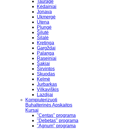
Tauragė
Kėdainiai
Jonava
Ukmergė
Utena
Plungė
Šilutė
Šilalė
Kretinga
Gargždai
Palanga
Raseiniai
Šakiai
Širvintos
Skuodas
Kelmė
Jurbarkas
Vilkaviškis
Lazdijai
Kompiuterizuoti
Buhalterinės Apskaitos
Kursai
"Centas" programa
"Debetas" programa
"Agnum" programa