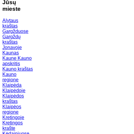
Jūsų
mieste
Alytaus
kraštas
Gargžduose
Gargždų
kraštas
Jonavoje
Kaunas
Kaune
Kauno
apskritis
Kauno kraštas
Kauno
regione
Klaipėda
Klaipėdoje
Klaipėdos
kraštas
Klaipėos
regione
Kretingoje
Kretingos
krašte
Kėdainiuose