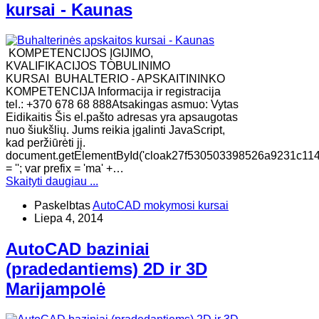
kursai - Kaunas
KOMPETENCIJOS ĮGIJIMO,
KVALIFIKACIJOS TOBULINIMO
KURSAI BUHALTERIO - APSKAITININKO
KOMPETENCIJA Informacija ir registracija
tel.: +370 678 68 888Atsakingas asmuo: Vytas
Eidikaitis Šis el.pašto adresas yra apsaugotas
nuo šiukšlių. Jums reikia įgalinti JavaScript,
kad peržiūrėti jį.
document.getElementById('cloak27f530503398526a9231c114
= ''; var prefix = 'ma' +…
Skaityti daugiau ...
Paskelbtas
AutoCAD mokymosi kursai
Liepa 4, 2014
AutoCAD baziniai
(pradedantiems) 2D ir 3D
Marijampolė