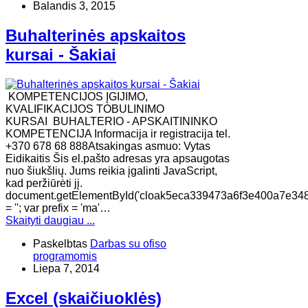
Balandis 3, 2015
Buhalterinės apskaitos
kursai - Šakiai
KOMPETENCIJOS ĮGIJIMO,
KVALIFIKACIJOS TOBULINIMO
KURSAI BUHALTERIO - APSKAITININKO
KOMPETENCIJA Informacija ir registracija tel.
+370 678 68 888Atsakingas asmuo: Vytas
Eidikaitis Šis el.pašto adresas yra apsaugotas
nuo šiukšlių. Jums reikia įgalinti JavaScript,
kad peržiūrėti jį.
document.getElementById('cloak5eca339473a6f3e400a7e34
= ''; var prefix = 'ma'…
Skaityti daugiau ...
Paskelbtas
Darbas su ofiso
programomis
Liepa 7, 2014
Excel (skaičiuoklės)