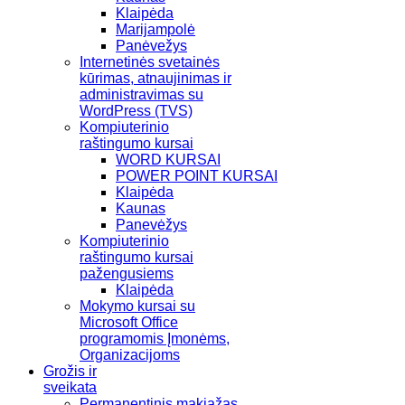
Klaipėda
Marijampolė
Panėvežys
Internetinės svetainės
kūrimas, atnaujinimas ir
administravimas su
WordPress (TVS)
Kompiuterinio
raštingumo kursai
WORD KURSAI
POWER POINT KURSAI
Klaipėda
Kaunas
Panevėžys
Kompiuterinio
raštingumo kursai
pažengusiems
Klaipėda
Mokymo kursai su
Microsoft Office
programomis Įmonėms,
Organizacijoms
Grožis ir
sveikata
Permanentinis makiažas