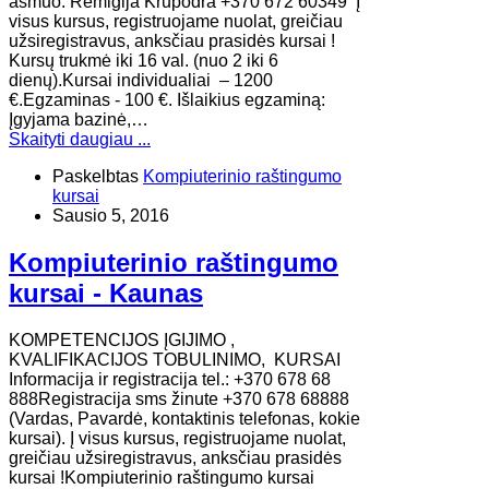
asmuo: Remigija Krupodra +370 672 60349 Į
visus kursus, registruojame nuolat, greičiau
užsiregistravus, anksčiau prasidės kursai !
Kursų trukmė iki 16 val. (nuo 2 iki 6
dienų).Kursai individualiai – 1200
€.Egzaminas - 100 €. Išlaikius egzaminą:
Įgyjama bazinė,…
Skaityti daugiau ...
Paskelbtas
Kompiuterinio raštingumo
kursai
Sausio 5, 2016
Kompiuterinio raštingumo
kursai - Kaunas
KOMPETENCIJOS ĮGIJIMO ,
KVALIFIKACIJOS TOBULINIMO, KURSAI
Informacija ir registracija tel.: +370 678 68
888Registracija sms žinute +370 678 68888
(Vardas, Pavardė, kontaktinis telefonas, kokie
kursai). Į visus kursus, registruojame nuolat,
greičiau užsiregistravus, anksčiau prasidės
kursai !Kompiuterinio raštingumo kursai