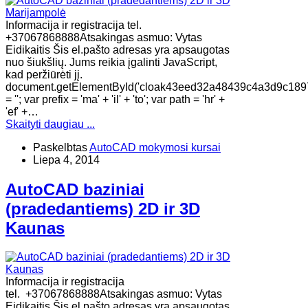
Informacija ir registracija tel.
+37067868888Atsakingas asmuo: Vytas
Eidikaitis Šis el.pašto adresas yra apsaugotas
nuo šiukšlių. Jums reikia įgalinti JavaScript,
kad peržiūrėti jį.
document.getElementById('cloak43eed32a48439c4a3d9c189
= ''; var prefix = 'ma' + 'il' + 'to'; var path = 'hr' +
'ef' +…
Skaityti daugiau ...
Paskelbtas
AutoCAD mokymosi kursai
Liepa 4, 2014
AutoCAD baziniai
(pradedantiems) 2D ir 3D
Kaunas
Informacija ir registracija
tel. +37067868888Atsakingas asmuo: Vytas
Eidikaitis Šis el.pašto adresas yra apsaugotas