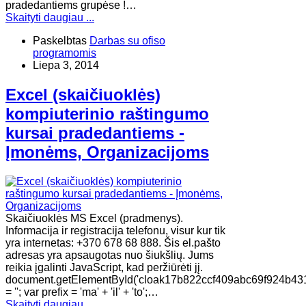
pradedantiems grupėse !…
Skaityti daugiau ...
Paskelbtas
Darbas su ofiso
programomis
Liepa 3, 2014
Excel (skaičiuoklės)
kompiuterinio raštingumo
kursai pradedantiems -
Įmonėms, Organizacijoms
Skaičiuoklės MS Excel (pradmenys).
Informacija ir registracija telefonu, visur kur tik
yra internetas: +370 678 68 888. Šis el.pašto
adresas yra apsaugotas nuo šiukšlių. Jums
reikia įgalinti JavaScript, kad peržiūrėti jį.
document.getElementById('cloak17b822ccf409abc69f924b43
= ''; var prefix = 'ma' + 'il' + 'to';…
Skaityti daugiau ...