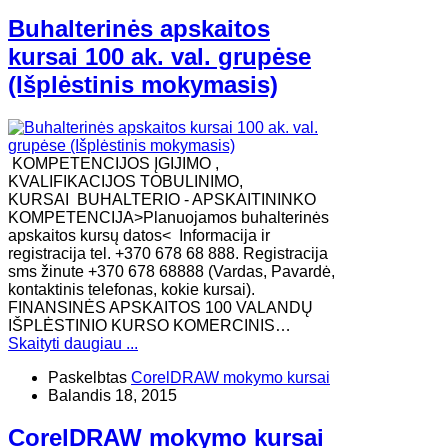
Buhalterinės apskaitos
kursai 100 ak. val. grupėse
(Išplėstinis mokymasis)
KOMPETENCIJOS ĮGIJIMO ,
KVALIFIKACIJOS TOBULINIMO,
KURSAI BUHALTERIO - APSKAITININKO
KOMPETENCIJA>Planuojamos buhalterinės
apskaitos kursų datos< Informacija ir
registracija tel. +370 678 68 888. Registracija
sms žinute +370 678 68888 (Vardas, Pavardė,
kontaktinis telefonas, kokie kursai).
FINANSINĖS APSKAITOS 100 VALANDŲ
IŠPLĖSTINIO KURSO KOMERCINIS…
Skaityti daugiau ...
Paskelbtas
CorelDRAW mokymo kursai
Balandis 18, 2015
CorelDRAW mokymo kursai