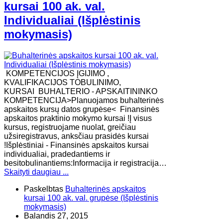
kursai 100 ak. val.
Individualiai (Išplėstinis
mokymasis)
KOMPETENCIJOS ĮGIJIMO ,
KVALIFIKACIJOS TOBULINIMO,
KURSAI BUHALTERIO - APSKAITININKO
KOMPETENCIJA>Planuojamos buhalterinės
apskaitos kursų datos grupėse< Finansinės
apskaitos praktinio mokymo kursai !Į visus
kursus, registruojame nuolat, greičiau
užsiregistravus, anksčiau prasidės kursai
!Išplėstiniai - Finansinės apskaitos kursai
individualiai, pradedantiems ir
besitobulinantiems:Informacija ir registracija…
Skaityti daugiau ...
Paskelbtas
Buhalterinės apskaitos
kursai 100 ak. val. grupėse (Išplėstinis
mokymasis)
Balandis 27, 2015