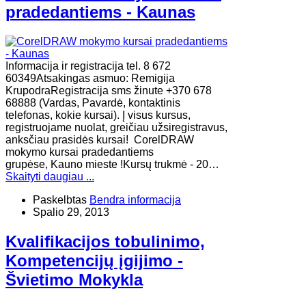
pradedantiems - Kaunas
Informacija ir registracija tel. 8 672
60349Atsakingas asmuo: Remigija
KrupodraRegistracija sms žinute +370 678
68888 (Vardas, Pavardė, kontaktinis
telefonas, kokie kursai). Į visus kursus,
registruojame nuolat, greičiau užsiregistravus,
anksčiau prasidės kursai! CorelDRAW
mokymo kursai pradedantiems
grupėse, Kauno mieste !Kursų trukmė - 20…
Skaityti daugiau ...
Paskelbtas
Bendra informacija
Spalio 29, 2013
Kvalifikacijos tobulinimo,
Kompetencijų įgijimo -
Švietimo Mokykla