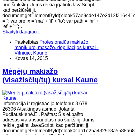
nuo šiukšlių. Jums reikia įgalinti JavaScript,
kad peržiūrėti jį.
document.getElementById('cloak57ae9cde147e2d12f316441c
= ''; var prefix = 'ma' + 'il' + 'to'; var path = 'hr' +
'ef' + '=';…
Skaityti daugiau ...
Paskelbtas
Profesionalūs makiažo,
manikiūro, masažo, depiliacijos kursai -
Vilniuje, Kaune
Kovas 14, 2015
Mėgėjų makiažo
(visažisčių/tų) kursai Kaune
Informacija ir registracija telefonu: 8 678
26306 Atsakingas asmuo Jolanta
Pucilauskienė.El. Paštas: Šis el.pašto
adresas yra apsaugotas nuo šiukšlių. Jums
reikia įgalinti JavaScript, kad peržiūrėti jį.
document.getElementById('cloak0cab1e25a4329e3a5538a68