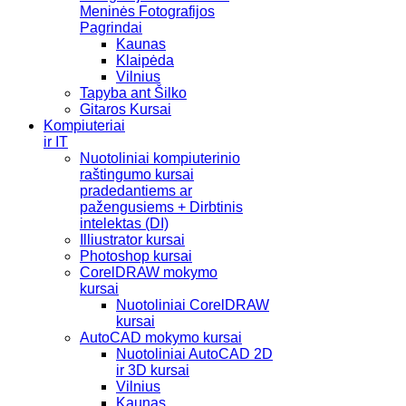
Meninės Fotografijos
Pagrindai
Kaunas
Klaipėda
Vilnius
Tapyba ant Šilko
Gitaros Kursai
Kompiuteriai
ir IT
Nuotoliniai kompiuterinio
raštingumo kursai
pradedantiems ar
pažengusiems + Dirbtinis
intelektas (DI)
Illiustrator kursai
Photoshop kursai
CorelDRAW mokymo
kursai
Nuotoliniai CorelDRAW
kursai
AutoCAD mokymo kursai
Nuotoliniai AutoCAD 2D
ir 3D kursai
Vilnius
Kaunas