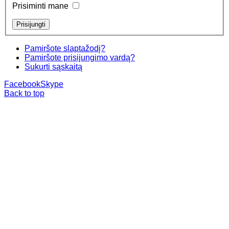
Prisiminti mane
Pamiršote slaptažodį?
Pamiršote prisijungimo vardą?
Sukurti sąskaitą
Facebook
Skype
Back to top