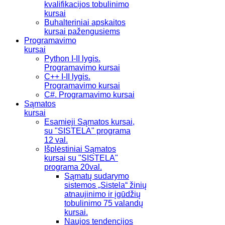
kvalifikacijos tobulinimo
kursai
Buhalteriniai apskaitos
kursai pažengusiems
Programavimo
kursai
Python I-II lygis.
Programavimo kursai
C++ I-II lygis.
Programavimo kursai
C#. Programavimo kursai
Sąmatos
kursai
Esamieji Sąmatos kursai,
su "SISTELA" programa
12 val.
Išplėstiniai Sąmatos
kursai su "SISTELA"
programa 20val.
Sąmatų sudarymo
sistemos „Sistela“ žinių
atnaujinimo ir įgūdžių
tobulinimo 75 valandų
kursai.
Naujos tendencijos