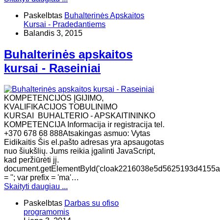
Paskelbtas
Buhalterinės Apskaitos
Kursai - Pradedantiems
Balandis 3, 2015
Buhalterinės apskaitos
kursai - Raseiniai
KOMPETENCIJOS ĮGIJIMO,
KVALIFIKACIJOS TOBULINIMO
KURSAI BUHALTERIO - APSKAITININKO
KOMPETENCIJA Informacija ir registracija tel.
+370 678 68 888Atsakingas asmuo: Vytas
Eidikaitis Šis el.pašto adresas yra apsaugotas
nuo šiukšlių. Jums reikia įgalinti JavaScript,
kad peržiūrėti jį.
document.getElementById('cloak2216038e5d5625193d4155a
= ''; var prefix = 'ma'…
Skaityti daugiau ...
Paskelbtas
Darbas su ofiso
programomis