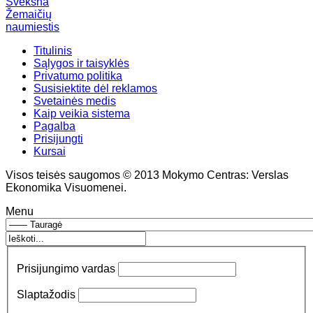
Švėkšna
Žemaičių
naumiestis
Titulinis
Sąlygos ir taisyklės
Privatumo politika
Susisiektite dėl reklamos
Svetainės medis
Kaip veikia sistema
Pagalba
Prisijungti
Kursai
Visos teisės saugomos © 2013 Mokymo Centras: Verslas
Ekonomika Visuomenei.
Menu
Prisijungimo vardas
Slaptažodis