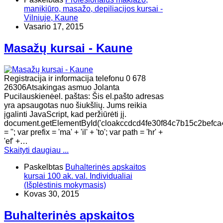
manikiūro, masažo, depiliacijos kursai -
Vilniuje, Kaune
Vasario 17, 2015
Masažų kursai - Kaune
Registracija ir informacija telefonu 0 678
26306Atsakingas asmuo Jolanta
Pucilauskienėel. paštas: Šis el.pašto adresas
yra apsaugotas nuo šiukšlių. Jums reikia
įgalinti JavaScript, kad peržiūrėti jį.
document.getElementById('cloakccdcd4fe30f84c7b15c2befca
= ''; var prefix = 'ma' + 'il' + 'to'; var path = 'hr' +
'ef' +…
Skaityti daugiau ...
Paskelbtas
Buhalterinės apskaitos
kursai 100 ak. val. Individualiai
(Išplėstinis mokymasis)
Kovas 30, 2015
Buhalterinės apskaitos