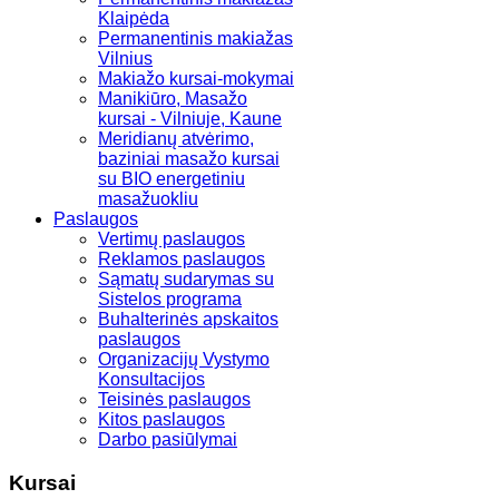
Klaipėda
Permanentinis makiažas
Vilnius
Makiažo kursai-mokymai
Manikiūro, Masažo
kursai - Vilniuje, Kaune
Meridianų atvėrimo,
baziniai masažo kursai
su BIO energetiniu
masažuokliu
Paslaugos
Vertimų paslaugos
Reklamos paslaugos
Sąmatų sudarymas su
Sistelos programa
Buhalterinės apskaitos
paslaugos
Organizacijų Vystymo
Konsultacijos
Teisinės paslaugos
Kitos paslaugos
Darbo pasiūlymai
Kursai