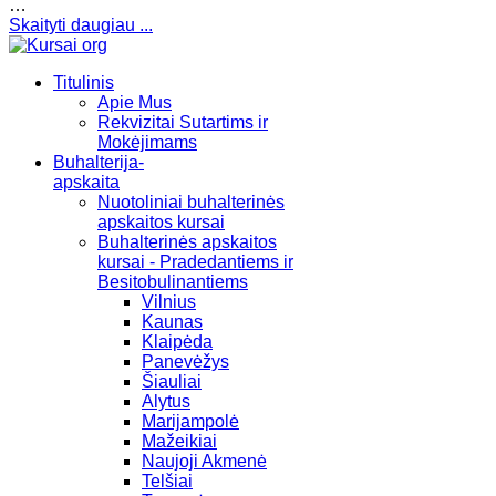
…
Skaityti daugiau ...
Titulinis
Apie Mus
Rekvizitai Sutartims ir
Mokėjimams
Buhalterija-
apskaita
Nuotoliniai buhalterinės
apskaitos kursai
Buhalterinės apskaitos
kursai - Pradedantiems ir
Besitobulinantiems
Vilnius
Kaunas
Klaipėda
Panevėžys
Šiauliai
Alytus
Marijampolė
Mažeikiai
Naujoji Akmenė
Telšiai