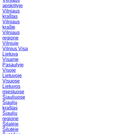
Vilniaus
apskrityje
Vilniaus
kraštas
Vilniaus
krašte
Vilniaus
regione
Vilniuje
Vilnius
Visa
Lietuva
Visame
Pasaulyje
Visoje
Lietuvoje
Visuose
Lietuvos
miestuose
Šiauliuose
Šiaulių
kraštas
Šiaulių
regione
Šilalėje
Šilutėje