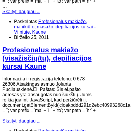
= ''; var prefix = 'ma' + 'il' + 'to'; var path = 'hr' +
…
Skaityti daugiau ...
Paskelbtas
Profesionalūs makiažo,
manikiūro, masažo, depiliacijos kursai -
Vilniuje, Kaune
Birželio 25, 2011
Profesionalūs makiažo
(visažisčių/tų), depiliacijos
kursai Kaune
Informacija ir registracija telefonu: 0 678
26306 Atsakingas asmuo Jolanta
Pucilauskienė.El. Paštas: Šis el.pašto
adresas yra apsaugotas nuo šiukšlių. Jums
reikia įgalinti JavaScript, kad peržiūrėti jį.
document.getElementById('cloakbddd291d2ebc40993268c1a
= ''; var prefix = 'ma' + 'il' + 'to'; var path = 'hr' +
…
Skaityti daugiau ...
Paskelbtas
Profesionalūs makiažo,