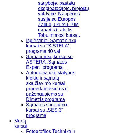
statyboje, pastatų
eksploatacijoje, projektų
valdyme. Naujienos
susiję su Europos
Žaliuoju kursu. BIM
dabartis ir ateitis.
Tobulinimosi kursai.
Išplėstiniai Sąmatininkų
kursai su "SISTELA"
programa 40 val.
Sąmatininkų kursai su
ASTERA „Sąmatos
Expert“ programa
Automatizuotų statybos
kiekių ir sąmatų
skaičiavimo kursai
pradedantiesiems ir
pažengusiems su
Dimetris programa
Sąmatos sudarymo
kursai su „SES 3“
programa
Menų
kursai
Fotografijos Technika ir