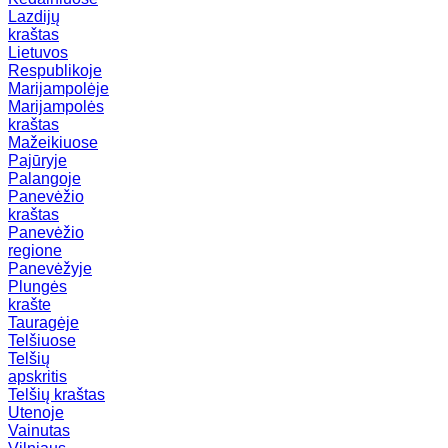
Lazdijų
kraštas
Lietuvos
Respublikoje
Marijampolėje
Marijampolės
kraštas
Mažeikiuose
Pajūryje
Palangoje
Panevėžio
kraštas
Panevėžio
regione
Panevėžyje
Plungės
krašte
Tauragėje
Telšiuose
Telšių
apskritis
Telšių kraštas
Utenoje
Vainutas