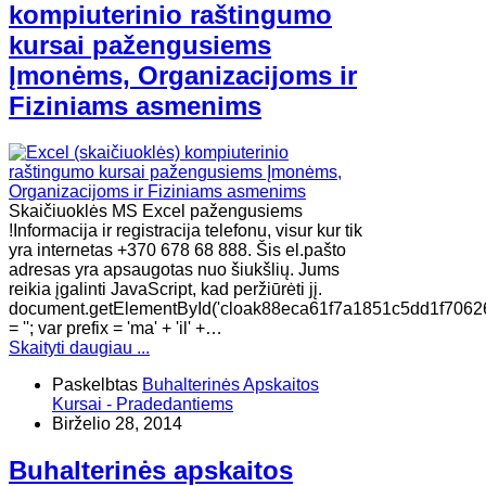
kompiuterinio raštingumo
kursai pažengusiems
Įmonėms, Organizacijoms ir
Fiziniams asmenims
Skaičiuoklės MS Excel pažengusiems
!Informacija ir registracija telefonu, visur kur tik
yra internetas +370 678 68 888. Šis el.pašto
adresas yra apsaugotas nuo šiukšlių. Jums
reikia įgalinti JavaScript, kad peržiūrėti jį.
document.getElementById('cloak88eca61f7a1851c5dd1f7062
= ''; var prefix = 'ma' + 'il' +…
Skaityti daugiau ...
Paskelbtas
Buhalterinės Apskaitos
Kursai - Pradedantiems
Birželio 28, 2014
Buhalterinės apskaitos