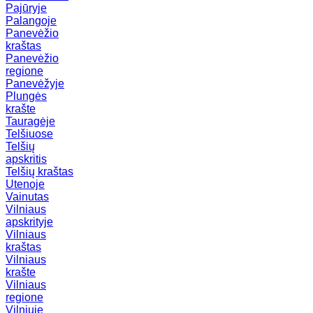
Pajūryje
Palangoje
Panevėžio
kraštas
Panevėžio
regione
Panevėžyje
Plungės
krašte
Tauragėje
Telšiuose
Telšių
apskritis
Telšių kraštas
Utenoje
Vainutas
Vilniaus
apskrityje
Vilniaus
kraštas
Vilniaus
krašte
Vilniaus
regione
Vilniuje