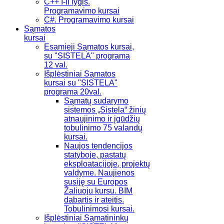
C++ I-II lygis.
Programavimo kursai
C#. Programavimo kursai
Sąmatos
kursai
Esamieji Sąmatos kursai,
su "SISTELA" programa
12 val.
Išplėstiniai Sąmatos
kursai su "SISTELA"
programa 20val.
Sąmatų sudarymo
sistemos „Sistela“ žinių
atnaujinimo ir įgūdžių
tobulinimo 75 valandų
kursai.
Naujos tendencijos
statyboje, pastatų
eksploatacijoje, projektų
valdyme. Naujienos
susiję su Europos
Žaliuoju kursu. BIM
dabartis ir ateitis.
Tobulinimosi kursai.
Išplėstiniai Sąmatininkų