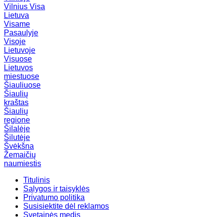
Vilnius
Visa
Lietuva
Visame
Pasaulyje
Visoje
Lietuvoje
Visuose
Lietuvos
miestuose
Šiauliuose
Šiaulių
kraštas
Šiaulių
regione
Šilalėje
Šilutėje
Švėkšna
Žemaičių
naumiestis
Titulinis
Sąlygos ir taisyklės
Privatumo politika
Susisiektite dėl reklamos
Svetainės medis