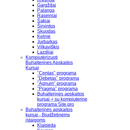
Gargždai
Palanga
Raseiniai
Šakiai
Širvintos
Skuodas
Kelmė
Jurbarkas
Vilkaviškis
Lazdijai
Kompiuterizuoti
Buhalterinės Apskaitos
Kursai
"Centas" programa
"Debetas" programa
"Agnum" programa
"Pragma" programa
Buhalterinės apskaitos
kursai + su kompiuterine
programa Site.pro
Buhalterinės apskaitos
kursai - Biudžetinėms
įstaigoms
Klaipėda