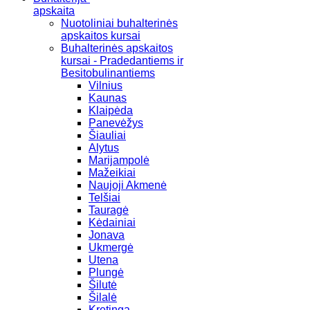
apskaita
Nuotoliniai buhalterinės
apskaitos kursai
Buhalterinės apskaitos
kursai - Pradedantiems ir
Besitobulinantiems
Vilnius
Kaunas
Klaipėda
Panevėžys
Šiauliai
Alytus
Marijampolė
Mažeikiai
Naujoji Akmenė
Telšiai
Tauragė
Kėdainiai
Jonava
Ukmergė
Utena
Plungė
Šilutė
Šilalė
Kretinga