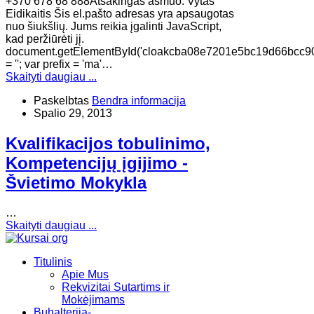
+370 678 68 888Atsakingas asmuo: Vytas
Eidikaitis Šis el.pašto adresas yra apsaugotas
nuo šiukšlių. Jums reikia įgalinti JavaScript,
kad peržiūrėti jį.
document.getElementById('cloakcba08e7201e5bc19d66bcc9
= ''; var prefix = 'ma'…
Skaityti daugiau ...
Paskelbtas
Bendra informacija
Spalio 29, 2013
Kvalifikacijos tobulinimo,
Kompetencijų įgijimo -
Švietimo Mokykla
…
Skaityti daugiau ...
Titulinis
Apie Mus
Rekvizitai Sutartims ir
Mokėjimams
Buhalterija-