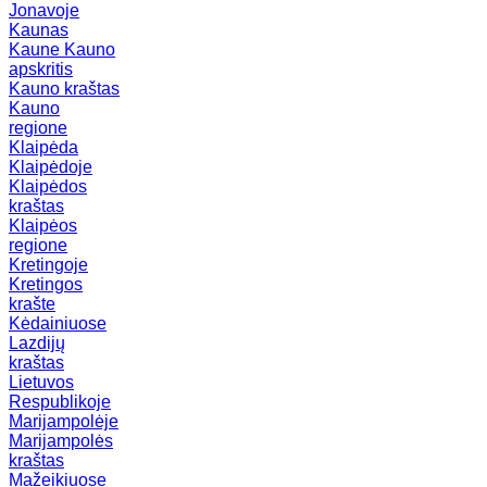
Jonavoje
Kaunas
Kaune
Kauno
apskritis
Kauno kraštas
Kauno
regione
Klaipėda
Klaipėdoje
Klaipėdos
kraštas
Klaipėos
regione
Kretingoje
Kretingos
krašte
Kėdainiuose
Lazdijų
kraštas
Lietuvos
Respublikoje
Marijampolėje
Marijampolės
kraštas
Mažeikiuose