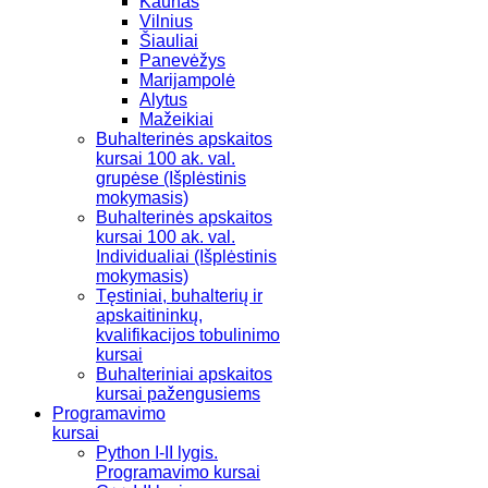
Kaunas
Vilnius
Šiauliai
Panevėžys
Marijampolė
Alytus
Mažeikiai
Buhalterinės apskaitos
kursai 100 ak. val.
grupėse (Išplėstinis
mokymasis)
Buhalterinės apskaitos
kursai 100 ak. val.
Individualiai (Išplėstinis
mokymasis)
Tęstiniai, buhalterių ir
apskaitininkų,
kvalifikacijos tobulinimo
kursai
Buhalteriniai apskaitos
kursai pažengusiems
Programavimo
kursai
Python I-II lygis.
Programavimo kursai