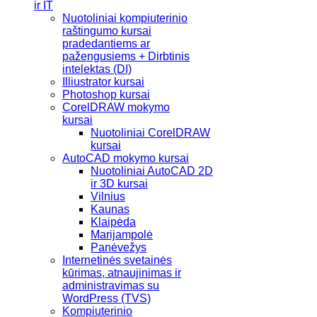
ir IT
Nuotoliniai kompiuterinio
raštingumo kursai
pradedantiems ar
pažengusiems + Dirbtinis
intelektas (DI)
Illiustrator kursai
Photoshop kursai
CorelDRAW mokymo
kursai
Nuotoliniai CorelDRAW
kursai
AutoCAD mokymo kursai
Nuotoliniai AutoCAD 2D
ir 3D kursai
Vilnius
Kaunas
Klaipėda
Marijampolė
Panėvežys
Internetinės svetainės
kūrimas, atnaujinimas ir
administravimas su
WordPress (TVS)
Kompiuterinio