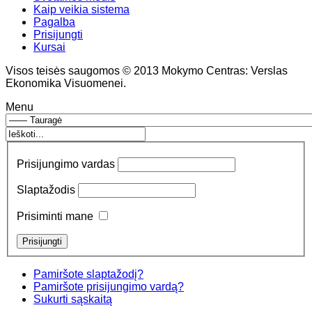
Kaip veikia sistema
Pagalba
Prisijungti
Kursai
Visos teisės saugomos © 2013 Mokymo Centras: Verslas
Ekonomika Visuomenei.
Menu
Prisijungimo vardas
Slaptažodis
Prisiminti mane
Pamiršote slaptažodį?
Pamiršote prisijungimo vardą?
Sukurti sąskaitą