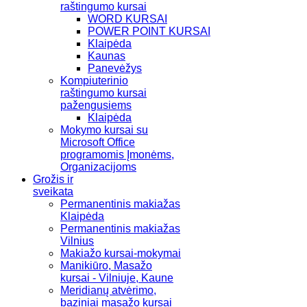
raštingumo kursai
WORD KURSAI
POWER POINT KURSAI
Klaipėda
Kaunas
Panevėžys
Kompiuterinio
raštingumo kursai
pažengusiems
Klaipėda
Mokymo kursai su
Microsoft Office
programomis Įmonėms,
Organizacijoms
Grožis ir
sveikata
Permanentinis makiažas
Klaipėda
Permanentinis makiažas
Vilnius
Makiažo kursai-mokymai
Manikiūro, Masažo
kursai - Vilniuje, Kaune
Meridianų atvėrimo,
baziniai masažo kursai