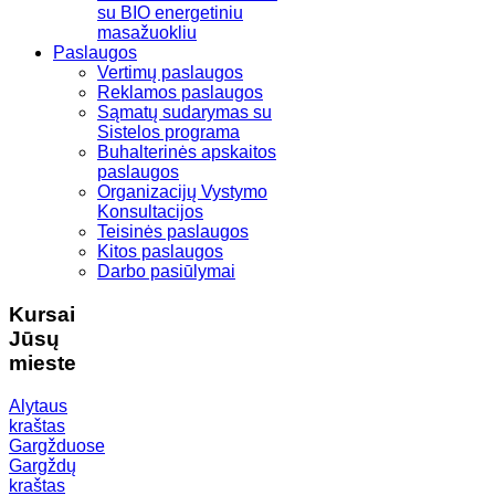
su BIO energetiniu
masažuokliu
Paslaugos
Vertimų paslaugos
Reklamos paslaugos
Sąmatų sudarymas su
Sistelos programa
Buhalterinės apskaitos
paslaugos
Organizacijų Vystymo
Konsultacijos
Teisinės paslaugos
Kitos paslaugos
Darbo pasiūlymai
Kursai
Jūsų
mieste
Alytaus
kraštas
Gargžduose
Gargždų
kraštas