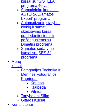
kursai su "SISTELA"
programa 40 val.
Sąmatininkų kursai su
ASTERA „Sąmatos
Expert“ programa
Automatizuotų statybos
kiekių ir sąmatų
skaičiavimo kursai
pradedantiesiems ir
pažengusiems su
Dimetris programa
Sąmatos sudarymo
kursai su „SES 3“
programa
Menų
kursai
Fotografijos Technika ir
Meninės Fotografijos
Pagrindai
Kaunas
Klaipėda
Vilnius
Tapyba ant Šilko
Gitaros Kursai
Kompiuteriai