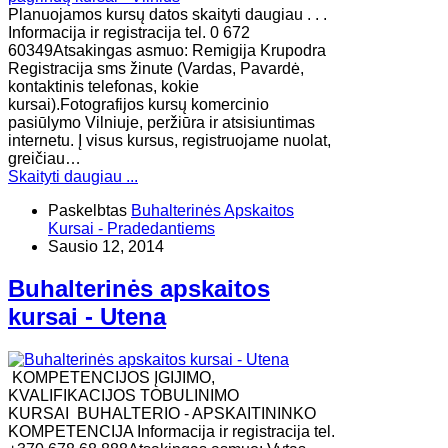
Planuojamos kursų datos skaityti daugiau . . .
Informacija ir registracija tel. 0 672
60349Atsakingas asmuo: Remigija Krupodra
Registracija sms žinute (Vardas, Pavardė,
kontaktinis telefonas, kokie
kursai).Fotografijos kursų komercinio
pasiūlymo Vilniuje, peržiūra ir atsisiuntimas
internetu. Į visus kursus, registruojame nuolat,
greičiau…
Skaityti daugiau ...
Paskelbtas
Buhalterinės Apskaitos
Kursai - Pradedantiems
Sausio 12, 2014
Buhalterinės apskaitos
kursai - Utena
KOMPETENCIJOS ĮGIJIMO,
KVALIFIKACIJOS TOBULINIMO
KURSAI BUHALTERIO - APSKAITININKO
KOMPETENCIJA Informacija ir registracija tel.