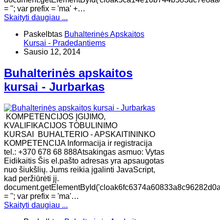
= ''; var prefix = 'ma' +…
Skaityti daugiau ...
Paskelbtas
Buhalterinės Apskaitos
Kursai - Pradedantiems
Sausio 12, 2014
Buhalterinės apskaitos
kursai - Jurbarkas
KOMPETENCIJOS ĮGIJIMO,
KVALIFIKACIJOS TOBULINIMO
KURSAI BUHALTERIO - APSKAITININKO
KOMPETENCIJA Informacija ir registracija
tel.: +370 678 68 888Atsakingas asmuo: Vytas
Eidikaitis Šis el.pašto adresas yra apsaugotas
nuo šiukšlių. Jums reikia įgalinti JavaScript,
kad peržiūrėti jį.
document.getElementById('cloak6fc6374a60833a8c96282d0
= ''; var prefix = 'ma'…
Skaityti daugiau ...