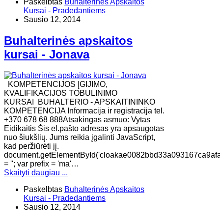
Paskelbtas
Buhalterinės Apskaitos
Kursai - Pradedantiems
Sausio 12, 2014
Buhalterinės apskaitos
kursai - Jonava
KOMPETENCIJOS ĮGIJIMO,
KVALIFIKACIJOS TOBULINIMO
KURSAI BUHALTERIO - APSKAITININKO
KOMPETENCIJA Informacija ir registracija tel.
+370 678 68 888Atsakingas asmuo: Vytas
Eidikaitis Šis el.pašto adresas yra apsaugotas
nuo šiukšlių. Jums reikia įgalinti JavaScript,
kad peržiūrėti jį.
document.getElementById('cloakae0082bbd33a093167ca9af
= ''; var prefix = 'ma'…
Skaityti daugiau ...
Paskelbtas
Buhalterinės Apskaitos
Kursai - Pradedantiems
Sausio 12, 2014