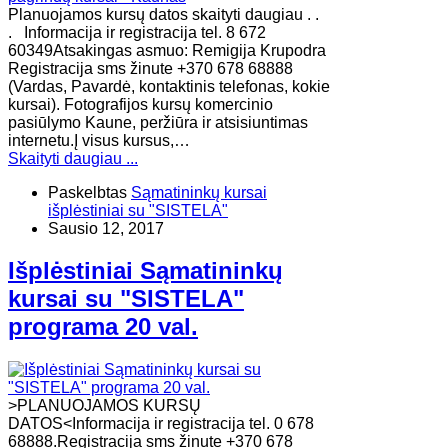
Planuojamos kursų datos skaityti daugiau . .
. Informacija ir registracija tel. 8 672
60349Atsakingas asmuo: Remigija Krupodra
Registracija sms žinute +370 678 68888
(Vardas, Pavardė, kontaktinis telefonas, kokie
kursai). Fotografijos kursų komercinio
pasiūlymo Kaune, peržiūra ir atsisiuntimas
internetu.Į visus kursus,…
Skaityti daugiau ...
Paskelbtas
Sąmatininkų kursai
išplėstiniai su "SISTELA"
Sausio 12, 2017
Išplėstiniai Sąmatininkų
kursai su "SISTELA"
programa 20 val.
>PLANUOJAMOS KURSŲ
DATOS<Informacija ir registracija tel. 0 678
68888.Registracija sms žinute +370 678