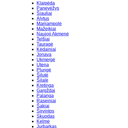
Klaipėda
Panevėžys
Šiauliai
Alytus
Marijampolė
Mažeikiai
Naujoji Akmenė
Telšiai
Tauragė
Kėdainiai
Jonava
Ukmergė
Utena
Plungė
Šilutė
Šilalė
Kretinga
Gargždai
Palanga
Raseiniai
Šakiai
Širvintos
Skuodas
Kelmė
Jurbarkas