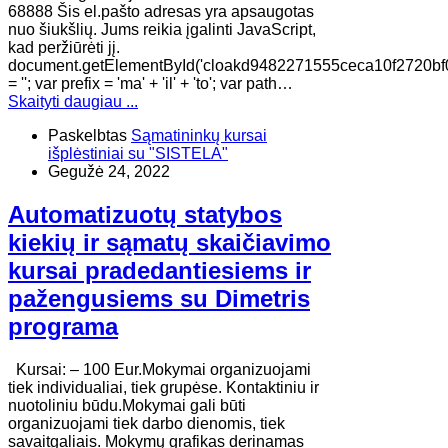
68888 Šis el.pašto adresas yra apsaugotas
nuo šiukšlių. Jums reikia įgalinti JavaScript,
kad peržiūrėti jį.
document.getElementById('cloakd9482271555ceca10f2720bf
= ''; var prefix = 'ma' + 'il' + 'to'; var path…
Skaityti daugiau ...
Paskelbtas
Sąmatininkų kursai
išplėstiniai su "SISTELA"
Gegužė 24, 2022
Automatizuotų statybos
kiekių ir sąmatų skaičiavimo
kursai pradedantiesiems ir
pažengusiems su Dimetris
programa
Kursai: – 100 Eur.Mokymai organizuojami
tiek individualiai, tiek grupėse. Kontaktiniu ir
nuotoliniu būdu.Mokymai gali būti
organizuojami tiek darbo dienomis, tiek
savaitgaliais. Mokymų grafikas derinamas