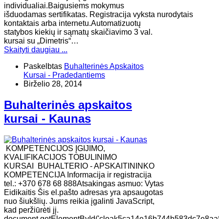
individualiai.Baigusiems mokymus
išduodamas sertifikatas. Registracija vyksta nurodytais
kontaktais arba internetu.Automatizuotų
statybos kiekių ir sąmatų skaičiavimo 3 val.
kursai su „Dimetris“…
Skaityti daugiau ...
Paskelbtas
Buhalterinės Apskaitos
Kursai - Pradedantiems
Birželio 28, 2014
Buhalterinės apskaitos
kursai - Kaunas
KOMPETENCIJOS ĮGIJIMO,
KVALIFIKACIJOS TOBULINIMO
KURSAI BUHALTERIO - APSKAITININKO
KOMPETENCIJA Informacija ir registracija
tel.: +370 678 68 888Atsakingas asmuo: Vytas
Eidikaitis Šis el.pašto adresas yra apsaugotas
nuo šiukšlių. Jums reikia įgalinti JavaScript,
kad peržiūrėti jį.
document.getElementById('cloak5ca14e16b744b583dc7e8aa