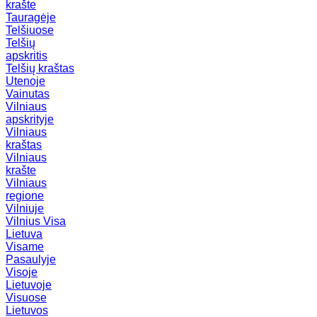
krašte
Tauragėje
Telšiuose
Telšių
apskritis
Telšių kraštas
Utenoje
Vainutas
Vilniaus
apskrityje
Vilniaus
kraštas
Vilniaus
krašte
Vilniaus
regione
Vilniuje
Vilnius
Visa
Lietuva
Visame
Pasaulyje
Visoje
Lietuvoje
Visuose
Lietuvos