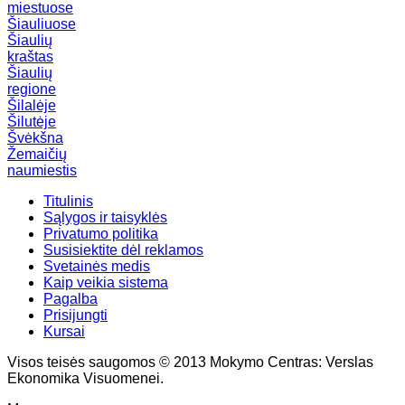
miestuose
Šiauliuose
Šiaulių
kraštas
Šiaulių
regione
Šilalėje
Šilutėje
Švėkšna
Žemaičių
naumiestis
Titulinis
Sąlygos ir taisyklės
Privatumo politika
Susisiektite dėl reklamos
Svetainės medis
Kaip veikia sistema
Pagalba
Prisijungti
Kursai
Visos teisės saugomos © 2013 Mokymo Centras: Verslas
Ekonomika Visuomenei.