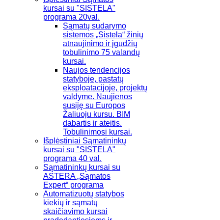
kursai su "SISTELA"
programa 20val.
Sąmatų sudarymo
sistemos „Sistela“ žinių
atnaujinimo ir įgūdžių
tobulinimo 75 valandų
kursai.
Naujos tendencijos
statyboje, pastatų
eksploatacijoje, projektų
valdyme. Naujienos
susiję su Europos
Žaliuoju kursu. BIM
dabartis ir ateitis.
Tobulinimosi kursai.
Išplėstiniai Sąmatininkų
kursai su "SISTELA"
programa 40 val.
Sąmatininkų kursai su
ASTERA „Sąmatos
Expert“ programa
Automatizuotų statybos
kiekių ir sąmatų
skaičiavimo kursai