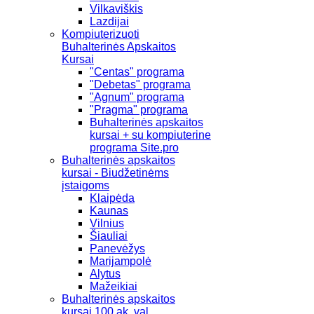
Vilkaviškis
Lazdijai
Kompiuterizuoti
Buhalterinės Apskaitos
Kursai
"Centas" programa
"Debetas" programa
"Agnum" programa
"Pragma" programa
Buhalterinės apskaitos
kursai + su kompiuterine
programa Site.pro
Buhalterinės apskaitos
kursai - Biudžetinėms
įstaigoms
Klaipėda
Kaunas
Vilnius
Šiauliai
Panevėžys
Marijampolė
Alytus
Mažeikiai
Buhalterinės apskaitos
kursai 100 ak. val.