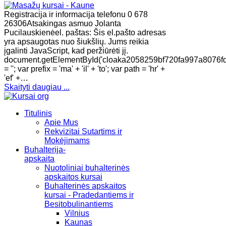
Registracija ir informacija telefonu 0 678
26306Atsakingas asmuo Jolanta
Pucilauskienėel. paštas: Šis el.pašto adresas
yra apsaugotas nuo šiukšlių. Jums reikia
įgalinti JavaScript, kad peržiūrėti jį.
document.getElementById('cloaka2058259bf720fa997a8076f
= ''; var prefix = 'ma' + 'il' + 'to'; var path = 'hr' +
'ef' +…
Skaityti daugiau ...
Titulinis
Apie Mus
Rekvizitai Sutartims ir
Mokėjimams
Buhalterija-
apskaita
Nuotoliniai buhalterinės
apskaitos kursai
Buhalterinės apskaitos
kursai - Pradedantiems ir
Besitobulinantiems
Vilnius
Kaunas