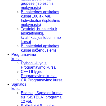
grupėse (Išplėstinis
mokymasis)
Buhalterinės apskaitos
kursai 100 ak. val.
Individualiai (Išplėstinis
mokymasis)
Tęstiniai, buhalterių ir
apskaitininkų,
kvalifikacijos tobulinimo
kursai
Buhalteriniai apskaitos
kursai pažengusiems
Programavimo
kursai
Python I-II lygis.
Programavimo kursai
C++ I-II lygis.
Programavimo kursai
C#. Programavimo kursai
Sąmatos
kursai
Esamieji Sąmatos kursai,
su "SISTELA" programa
12 val.
Išplėstiniai Sąmatos