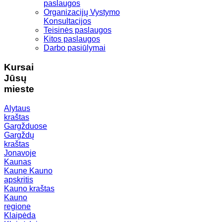
paslaugos
Organizacijų Vystymo
Konsultacijos
Teisinės paslaugos
Kitos paslaugos
Darbo pasiūlymai
Kursai
Jūsų
mieste
Alytaus
kraštas
Gargžduose
Gargždų
kraštas
Jonavoje
Kaunas
Kaune
Kauno
apskritis
Kauno kraštas
Kauno
regione
Klaipėda