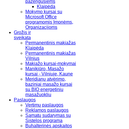
pažengusiems
Klaipėda
Mokymo kursai su
Microsoft Office
programomis Įmonėms,
Organizacijoms
Grožis ir
sveikata
Permanentinis makiažas
Klaipėda
Permanentinis makiažas
Vilnius
Makiažo kursai-mokymai
Manikiūro, Masažo
kursai - Vilniuje, Kaune
Meridianų atvėrimo,
baziniai masažo kursai
su BIO energetiniu
masažuokliu
Paslaugos
Vertimų paslaugos
Reklamos paslaugos
Sąmatų sudarymas su
Sistelos programa
Buhalterinės apskaitos