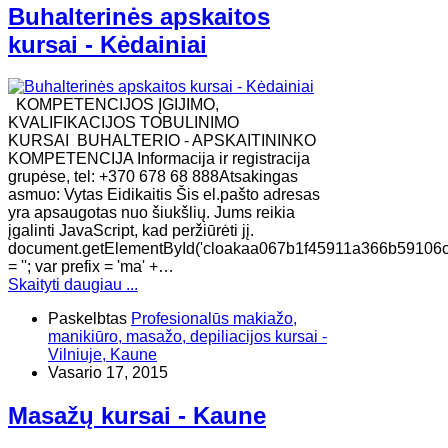
Buhalterinės apskaitos
kursai - Kėdainiai
KOMPETENCIJOS ĮGIJIMO,
KVALIFIKACIJOS TOBULINIMO
KURSAI BUHALTERIO - APSKAITININKO
KOMPETENCIJA Informacija ir registracija
grupėse, tel: +370 678 68 888Atsakingas
asmuo: Vytas Eidikaitis Šis el.pašto adresas
yra apsaugotas nuo šiukšlių. Jums reikia
įgalinti JavaScript, kad peržiūrėti jį.
document.getElementById('cloakaa067b1f45911a366b59106c
= ''; var prefix = 'ma' +…
Skaityti daugiau ...
Paskelbtas
Profesionalūs makiažo,
manikiūro, masažo, depiliacijos kursai -
Vilniuje, Kaune
Vasario 17, 2015
Masažų kursai - Kaune