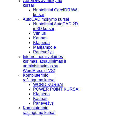
CorelDRAW mokymo
kursai
Nuotoliniai CorelDRAW
kursai
AutoCAD mokymo kursai
Nuotoliniai AutoCAD 2D
ir 3D kursai
Vilnius
Kaunas
Klaipėda
Marijampolė
Panėvežys
Internetinės svetainės
kūrimas, atnaujinimas ir
administravimas su
WordPress (TVS)
Kompiuterinio
raštingumo kursai
WORD KURSAI
POWER POINT KURSAI
Klaipėda
Kaunas
Panevėžys
Kompiuterinio
raštingumo kursai