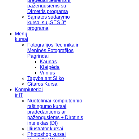
pradedantiesiems ir
pažengusiems su
Dimetris programa
Sąmatos sudarymo
kursai su „SES 3“
programa
Menų
kursai
Fotografijos Technika ir
Meninės Fotografijos
Pagrindai
Kaunas
Klaipėda
Vilnius
Tapyba ant Šilko
Gitaros Kursai
Kompiuteriai
ir IT
Nuotoliniai kompiuterinio
raštingumo kursai
pradedantiems ar
pažengusiems + Dirbtinis
intelektas (DI)
Illiustrator kursai
Photoshop kursai