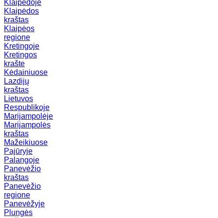
Klaipėdoje
Klaipėdos
kraštas
Klaipėos
regione
Kretingoje
Kretingos
krašte
Kėdainiuose
Lazdijų
kraštas
Lietuvos
Respublikoje
Marijampolėje
Marijampolės
kraštas
Mažeikiuose
Pajūryje
Palangoje
Panevėžio
kraštas
Panevėžio
regione
Panevėžyje
Plungės