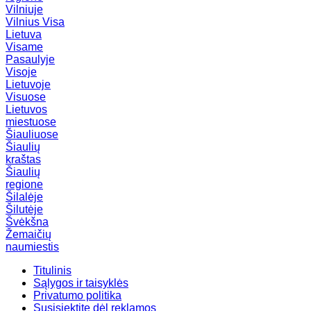
Vilniuje
Vilnius
Visa
Lietuva
Visame
Pasaulyje
Visoje
Lietuvoje
Visuose
Lietuvos
miestuose
Šiauliuose
Šiaulių
kraštas
Šiaulių
regione
Šilalėje
Šilutėje
Švėkšna
Žemaičių
naumiestis
Titulinis
Sąlygos ir taisyklės
Privatumo politika
Susisiektite dėl reklamos