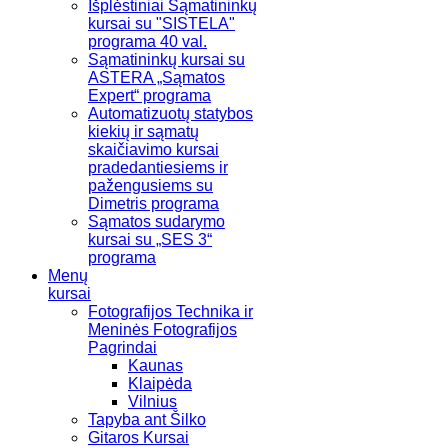
Išplėstiniai Sąmatininkų
kursai su "SISTELA"
programa 40 val.
Sąmatininkų kursai su
ASTERA „Sąmatos
Expert“ programa
Automatizuotų statybos
kiekių ir sąmatų
skaičiavimo kursai
pradedantiesiems ir
pažengusiems su
Dimetris programa
Sąmatos sudarymo
kursai su „SES 3“
programa
Menų
kursai
Fotografijos Technika ir
Meninės Fotografijos
Pagrindai
Kaunas
Klaipėda
Vilnius
Tapyba ant Šilko
Gitaros Kursai