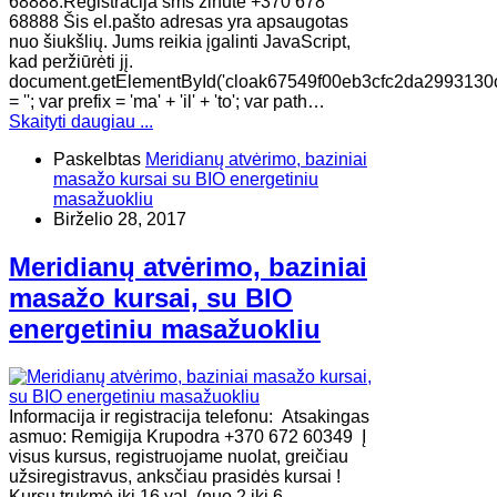
68888.Registracija sms žinute +370 678
68888 Šis el.pašto adresas yra apsaugotas
nuo šiukšlių. Jums reikia įgalinti JavaScript,
kad peržiūrėti jį.
document.getElementById('cloak67549f00eb3cfc2da2993130
= ''; var prefix = 'ma' + 'il' + 'to'; var path…
Skaityti daugiau ...
Paskelbtas
Meridianų atvėrimo, baziniai
masažo kursai su BIO energetiniu
masažuokliu
Birželio 28, 2017
Meridianų atvėrimo, baziniai
masažo kursai, su BIO
energetiniu masažuokliu
Informacija ir registracija telefonu: Atsakingas
asmuo: Remigija Krupodra +370 672 60349 Į
visus kursus, registruojame nuolat, greičiau
užsiregistravus, anksčiau prasidės kursai !
Kursų trukmė iki 16 val. (nuo 2 iki 6