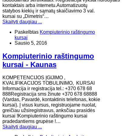
kontaktais arba internetu.Automatizuotų
statybos kiekių ir sąmatų skaičiavimo 3 val.
kursai su „Dimetris“…
Skaityti daugiau ...
Paskelbtas
Kompiuterinio raštingumo
kursai
Sausio 5, 2016
Kompiuterinio raštingumo
kursai - Kaunas
KOMPETENCIJOS ĮGIJIMO ,
KVALIFIKACIJOS TOBULINIMO, KURSAI
Informacija ir registracija tel.: +370 678 68
888Registracija sms žinute +370 678 68888
(Vardas, Pavardė, kontaktinis telefonas, kokie
kursai). Į visus kursus, registruojame nuolat,
greičiau užsiregistravus, anksčiau prasidės
kursai !Kompiuterinio raštingumo kursai
pradedantiems grupėse !…
Skaityti daugiau ...