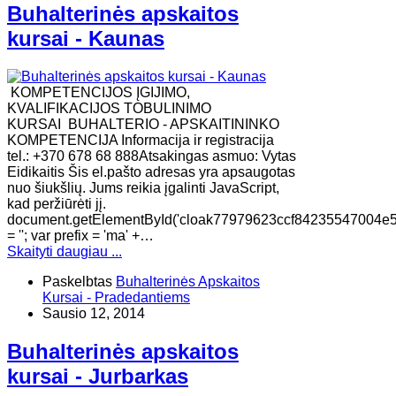
Buhalterinės apskaitos
kursai - Kaunas
KOMPETENCIJOS ĮGIJIMO,
KVALIFIKACIJOS TOBULINIMO
KURSAI BUHALTERIO - APSKAITININKO
KOMPETENCIJA Informacija ir registracija
tel.: +370 678 68 888Atsakingas asmuo: Vytas
Eidikaitis Šis el.pašto adresas yra apsaugotas
nuo šiukšlių. Jums reikia įgalinti JavaScript,
kad peržiūrėti jį.
document.getElementById('cloak77979623ccf84235547004e
= ''; var prefix = 'ma' +…
Skaityti daugiau ...
Paskelbtas
Buhalterinės Apskaitos
Kursai - Pradedantiems
Sausio 12, 2014
Buhalterinės apskaitos
kursai - Jurbarkas