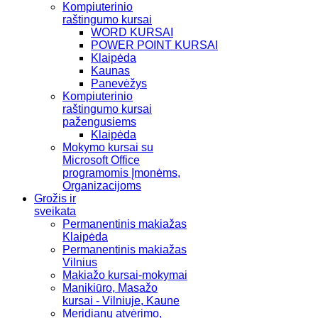
Kompiuterinio
raštingumo kursai
WORD KURSAI
POWER POINT KURSAI
Klaipėda
Kaunas
Panevėžys
Kompiuterinio
raštingumo kursai
pažengusiems
Klaipėda
Mokymo kursai su
Microsoft Office
programomis Įmonėms,
Organizacijoms
Grožis ir
sveikata
Permanentinis makiažas
Klaipėda
Permanentinis makiažas
Vilnius
Makiažo kursai-mokymai
Manikiūro, Masažo
kursai - Vilniuje, Kaune
Meridianų atvėrimo,