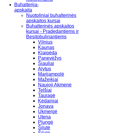
Buhalterija-
apskaita
Nuotoliniai buhalterinės
apskaitos kursai
Buhalterinės apskaitos
kursai - Pradedantiems ir
Besitobulinantiems
Vilnius
Kaunas
Klaipėda
Panevėžys
Šiauliai
Alytus
Marijampolė
Mažeikiai
Naujoji Akmenė
Telšiai
Tauragė
Kėdainiai
Jonava
Ukmergė
Utena
Plungė
Šilutė
Šilalė