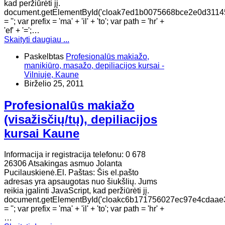
kad peržiūrėti jį.
document.getElementById('cloak7ed1b0075668bce2e0d3114
= ''; var prefix = 'ma' + 'il' + 'to'; var path = 'hr' +
'ef' + '=';…
Skaityti daugiau ...
Paskelbtas
Profesionalūs makiažo,
manikiūro, masažo, depiliacijos kursai -
Vilniuje, Kaune
Birželio 25, 2011
Profesionalūs makiažo
(visažisčių/tų), depiliacijos
kursai Kaune
Informacija ir registracija telefonu: 0 678
26306 Atsakingas asmuo Jolanta
Pucilauskienė.El. Paštas: Šis el.pašto
adresas yra apsaugotas nuo šiukšlių. Jums
reikia įgalinti JavaScript, kad peržiūrėti jį.
document.getElementById('cloakc6b171756027ec97e4cdaae
= ''; var prefix = 'ma' + 'il' + 'to'; var path = 'hr' +
…