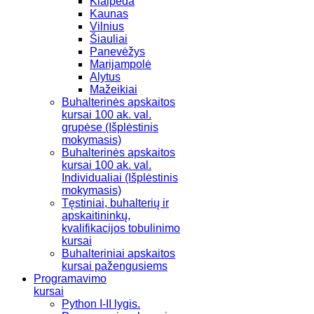
Klaipėda
Kaunas
Vilnius
Šiauliai
Panevėžys
Marijampolė
Alytus
Mažeikiai
Buhalterinės apskaitos
kursai 100 ak. val.
grupėse (Išplėstinis
mokymasis)
Buhalterinės apskaitos
kursai 100 ak. val.
Individualiai (Išplėstinis
mokymasis)
Tęstiniai, buhalterių ir
apskaitininkų,
kvalifikacijos tobulinimo
kursai
Buhalteriniai apskaitos
kursai pažengusiems
Programavimo
kursai
Python I-II lygis.