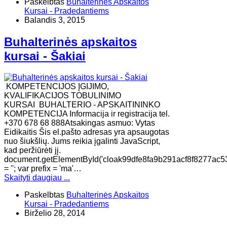
Paskelbtas
Buhalterinės Apskaitos
Kursai - Pradedantiems
Balandis 3, 2015
Buhalterinės apskaitos
kursai - Šakiai
KOMPETENCIJOS ĮGIJIMO,
KVALIFIKACIJOS TOBULINIMO
KURSAI BUHALTERIO - APSKAITININKO
KOMPETENCIJA Informacija ir registracija tel.
+370 678 68 888Atsakingas asmuo: Vytas
Eidikaitis Šis el.pašto adresas yra apsaugotas
nuo šiukšlių. Jums reikia įgalinti JavaScript,
kad peržiūrėti jį.
document.getElementById('cloak99dfe8fa9b291acf8f8277ac5
= ''; var prefix = 'ma'…
Skaityti daugiau ...
Paskelbtas
Buhalterinės Apskaitos
Kursai - Pradedantiems
Birželio 28, 2014