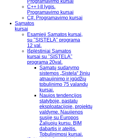
Programavimo kursai
C++ I-II lygis.
Programavimo kursai
C#. Programavimo kursai
Sąmatos
kursai
Esamieji Sąmatos kursai,
su "SISTELA" programa
12 val.
Išplėstiniai Sąmatos
kursai su "SISTELA"
programa 20val.
Sąmatų sudarymo
sistemos „Sistela“ žinių
atnaujinimo ir įgūdžių
tobulinimo 75 valandų
kursai.
Naujos tendencijos
statyboje, pastatų
eksploatacijoje, projektų
valdyme. Naujienos
susiję su Europos
Žaliuoju kursu. BIM
dabartis ir ateitis.
Tobulinimosi kursai.