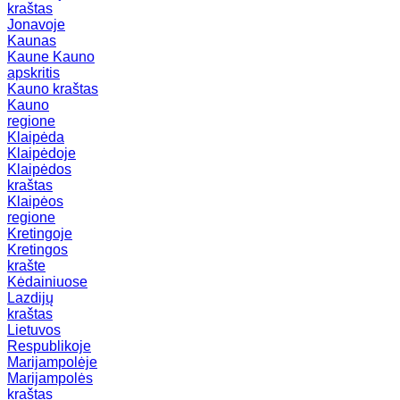
kraštas
Jonavoje
Kaunas
Kaune
Kauno
apskritis
Kauno kraštas
Kauno
regione
Klaipėda
Klaipėdoje
Klaipėdos
kraštas
Klaipėos
regione
Kretingoje
Kretingos
krašte
Kėdainiuose
Lazdijų
kraštas
Lietuvos
Respublikoje
Marijampolėje
Marijampolės
kraštas