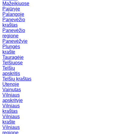
Mažeikiuose
Pajūryje
Palangoje
Panevėžio
kraštas
Panevėžio
regione
Panevėžyje
Plungės
krašte
Tauragėje
Telšiuose
Telšių
apskritis
Telšių kraštas
Utenoje
Vainutas
Vilniaus
apskrityje
Vilniaus
kraštas
Vilniaus
krašte
Vilniaus
regione