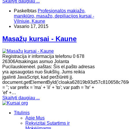
Skaityti daugiau ...
Paskelbtas
Profesionalūs makiažo,
manikiūro, masažo, depiliacijos kursai -
Vilniuje, Kaune
Vasario 17, 2015
Masažų kursai - Kaune
Registracija ir informacija telefonu 0 678
26306Atsakingas asmuo Jolanta
Pucilauskienėel. paštas: Šis el.pašto adresas
yra apsaugotas nuo šiukšlių. Jums reikia
įgalinti JavaScript, kad peržiūrėti jį.
document.getElementById('cloaka62819b93d57c810658c769
= ''; var prefix = 'ma' + 'il' + 'to'; var path = 'hr' +
'ef' +…
Skaityti daugiau ...
Titulinis
Apie Mus
Rekvizitai Sutartims ir
Mokėjimams