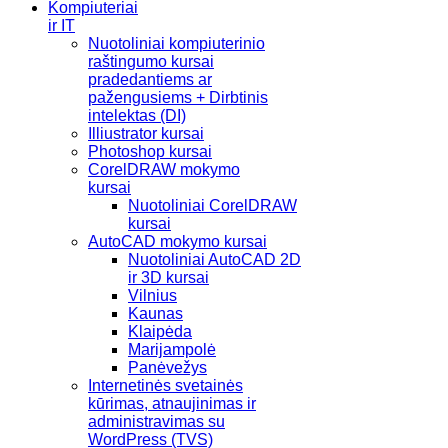
Kompiuteriai
ir IT
Nuotoliniai kompiuterinio
raštingumo kursai
pradedantiems ar
pažengusiems + Dirbtinis
intelektas (DI)
Illiustrator kursai
Photoshop kursai
CorelDRAW mokymo
kursai
Nuotoliniai CorelDRAW
kursai
AutoCAD mokymo kursai
Nuotoliniai AutoCAD 2D
ir 3D kursai
Vilnius
Kaunas
Klaipėda
Marijampolė
Panėvežys
Internetinės svetainės
kūrimas, atnaujinimas ir
administravimas su
WordPress (TVS)