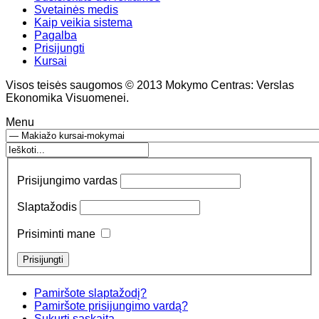
Svetainės medis
Kaip veikia sistema
Pagalba
Prisijungti
Kursai
Visos teisės saugomos © 2013 Mokymo Centras: Verslas
Ekonomika Visuomenei.
Menu
Prisijungimo vardas
Slaptažodis
Prisiminti mane
Pamiršote slaptažodį?
Pamiršote prisijungimo vardą?
Sukurti sąskaitą