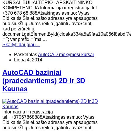
KURSAI BUHALTERIO - APSKAITININKO
KOMPETENCIJA Informacija ir registracija tel.
+370 678 68 888Atsakingas asmuo: Vytas
Eidikaitis Šis el.pašto adresas yra apsaugotas
nuo šiukšlių. Jums reikia įgalinti JavaScript,
kad peržiūrėti jį.
document.getElementById('cloaka334a5a9faa10a066f8abdf7
= ''; var prefix = 'ma'…
Skaityti daugiau ...
Paskelbtas
AutoCAD mokymosi kursai
Liepa 4, 2014
AutoCAD baziniai
(pradedantiems) 2D ir 3D
Kaunas
Informacija ir registracija
tel. +37067868888Atsakingas asmuo: Vytas
Eidikaitis Šis el.pašto adresas yra apsaugotas
nuo šiukšlių. Jums reikia įgalinti JavaScript,