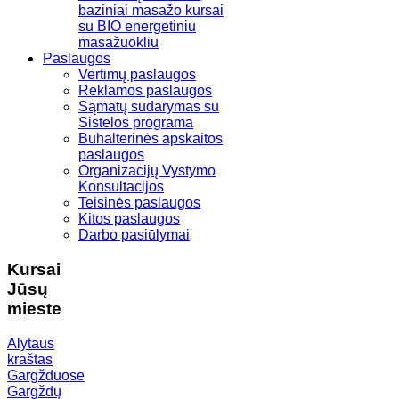
baziniai masažo kursai
su BIO energetiniu
masažuokliu
Paslaugos
Vertimų paslaugos
Reklamos paslaugos
Sąmatų sudarymas su
Sistelos programa
Buhalterinės apskaitos
paslaugos
Organizacijų Vystymo
Konsultacijos
Teisinės paslaugos
Kitos paslaugos
Darbo pasiūlymai
Kursai
Jūsų
mieste
Alytaus
kraštas
Gargžduose
Gargždų