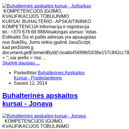
KOMPETENCIJOS ĮGIJIMO,
KVALIFIKACIJOS TOBULINIMO
KURSAI BUHALTERIO - APSKAITININKO
KOMPETENCIJA Informacija ir registracija
tel.: +370 678 68 888Atsakingas asmuo: Vytas
Eidikaitis Šis el.pašto adresas yra apsaugotas
nuo šiukšlių. Jums reikia įgalinti JavaScript,
kad peržiūrėti jį.
document.getElementById('cloakb45699bf1636e157c842cc7
= ''; var prefix = 'ma'…
Skaityti daugiau ...
Paskelbtas
Buhalterinės Apskaitos
Kursai - Pradedantiems
Sausio 12, 2014
Buhalterinės apskaitos
kursai - Jonava
KOMPETENCIJOS ĮGIJIMO,
KVALIFIKACIJOS TOBULINIMO