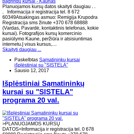
Planuojamos kursų datos skaityti daugiau . .
. Informacija ir registracija tel. 8 672
60349Atsakingas asmuo: Remigija Krupodra
Registracija sms žinute +370 678 68888
(Vardas, Pavardė, kontaktinis telefonas, kokie
kursai). Fotografijos kursų komercinio
pasiūlymo Kaune, peržiūra ir atsisiuntimas
internetu.Į visus kursus,…
Skaityti daugiau ...
Paskelbtas
Sąmatininkų kursai
išplėstiniai su "SISTELA"
Sausio 12, 2017
Išplėstiniai Sąmatininkų
kursai su "SISTELA"
programa 20 val.
>PLANUOJAMOS KURSŲ
DATOS<Informacija ir registracija tel. 0 678