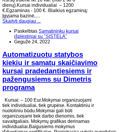
dienų).Kursai individualiai – 1200
€.Egzaminas - 100 €. Išlaikius egzaminą:
Įgyjama bazinė,…
Skaityti daugiau ...
Paskelbtas
Sąmatininkų kursai
išplėstiniai su "SISTELA"
Gegužė 24, 2022
Automatizuotų statybos
kiekių ir sąmatų skaičiavimo
kursai pradedantiesiems ir
pažengusiems su Dimetris
programa
Kursai: – 100 Eur.Mokymai organizuojami
tiek individualiai, tiek grupėse. Kontaktiniu ir
nuotoliniu būdu.Mokymai gali būti
organizuojami tiek darbo dienomis, tiek
savaitgaliais. Mokymų grafikas derinamas
individualiai.Baigusiems mokymus
išduodamas sertifikatas. Registracija vyksta nurodytais