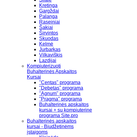
Kretinga
Gargždai
Palanga
Raseiniai
Šakiai
Širvintos
Skuodas
Kelmė
Jurbarkas
Vilkaviškis
Lazdijai
Kompiuterizuoti
Buhalterinės Apskaitos
Kursai
"Centas" programa
"Debetas" programa
"Agnum" programa
"Pragma" programa
Buhalterinės apskaitos
kursai + su kompiuterine
programa Site.pro
Buhalterinės apskaitos
kursai - Biudžetinėms
įstaigoms