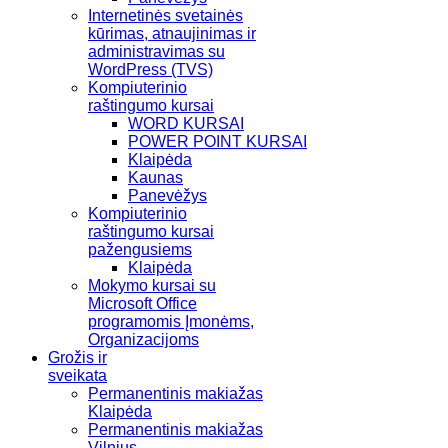
Internetinės svetainės
kūrimas, atnaujinimas ir
administravimas su
WordPress (TVS)
Kompiuterinio
raštingumo kursai
WORD KURSAI
POWER POINT KURSAI
Klaipėda
Kaunas
Panevėžys
Kompiuterinio
raštingumo kursai
pažengusiems
Klaipėda
Mokymo kursai su
Microsoft Office
programomis Įmonėms,
Organizacijoms
Grožis ir
sveikata
Permanentinis makiažas
Klaipėda
Permanentinis makiažas
Vilnius