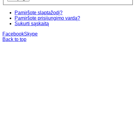
Pamiršote slaptažodį?
Pamiršote prisijungimo vardą?
Sukurti sąskaitą
Facebook
Skype
Back to top