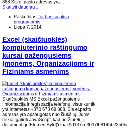
888 Šis el.pašto adresas yra…
Skaityti daugiau ...
Paskelbtas
Darbas su ofiso
programomis
Liepa 7, 2014
Excel (skaičiuoklės)
kompiuterinio raštingumo
kursai pažengusiems
Įmonėms, Organizacijoms ir
Fiziniams asmenims
Skaičiuoklės MS Excel pažengusiems
!Informacija ir registracija telefonu, visur kur tik
yra internetas +370 678 68 888. Šis el.pašto
adresas yra apsaugotas nuo šiukšlių. Jums
reikia įgalinti JavaScript, kad peržiūrėti jį.
document.getElementById('cloak9d137cd3037f08145b23b0b