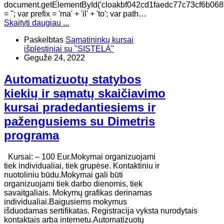
document.getElementById('cloakbf042cd1faedc77c73cf6b068
= ''; var prefix = 'ma' + 'il' + 'to'; var path…
Skaityti daugiau ...
Paskelbtas
Sąmatininkų kursai
išplėstiniai su "SISTELA"
Gegužė 24, 2022
Automatizuotų statybos
kiekių ir sąmatų skaičiavimo
kursai pradedantiesiems ir
pažengusiems su Dimetris
programa
Kursai: – 100 Eur.Mokymai organizuojami
tiek individualiai, tiek grupėse. Kontaktiniu ir
nuotoliniu būdu.Mokymai gali būti
organizuojami tiek darbo dienomis, tiek
savaitgaliais. Mokymų grafikas derinamas
individualiai.Baigusiems mokymus
išduodamas sertifikatas. Registracija vyksta nurodytais
kontaktais arba internetu.Automatizuotų