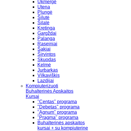
Ukmergė
Utena
Plungė
Šilutė
Šilalė
Kretinga
Gargždai
Palanga
Raseiniai
Šakiai
Širvintos
Skuodas
Kelmė
Jurbarkas
Vilkaviškis
Lazdijai
Kompiuterizuoti
Buhalterinės Apskaitos
Kursai
"Centas" programa
"Debetas" programa
"Agnum" programa
"Pragma" programa
Buhalterinės apskaitos
kursai + su kompiuterine