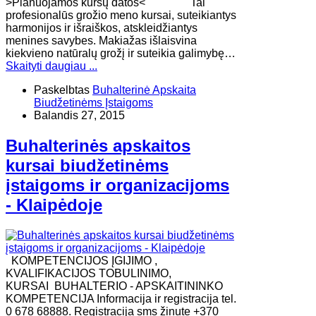
>Planuojamos kursų datos< Tai
profesionalūs grožio meno kursai, suteikiantys
harmonijos ir išraiškos, atskleidžiantys
menines savybes. Makiažas išlaisvina
kiekvieno natūralų grožį ir suteikia galimybę…
Skaityti daugiau ...
Paskelbtas
Buhalterinė Apskaita
Biudžetinėms Įstaigoms
Balandis 27, 2015
Buhalterinės apskaitos
kursai biudžetinėms
įstaigoms ir organizacijoms
- Klaipėdoje
KOMPETENCIJOS ĮGIJIMO ,
KVALIFIKACIJOS TOBULINIMO,
KURSAI BUHALTERIO - APSKAITININKO
KOMPETENCIJA Informacija ir registracija tel.
0 678 68888. Registracija sms žinute +370