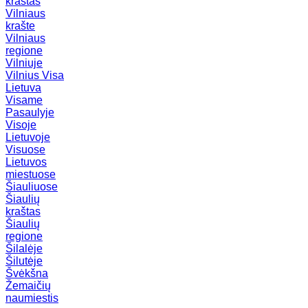
kraštas
Vilniaus
krašte
Vilniaus
regione
Vilniuje
Vilnius
Visa
Lietuva
Visame
Pasaulyje
Visoje
Lietuvoje
Visuose
Lietuvos
miestuose
Šiauliuose
Šiaulių
kraštas
Šiaulių
regione
Šilalėje
Šilutėje
Švėkšna
Žemaičių
naumiestis