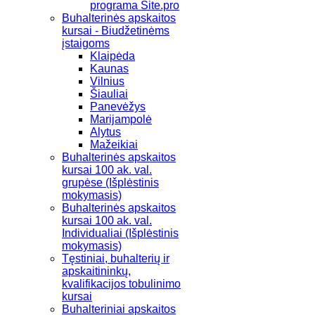
programa Site.pro
Buhalterinės apskaitos
kursai - Biudžetinėms
įstaigoms
Klaipėda
Kaunas
Vilnius
Šiauliai
Panevėžys
Marijampolė
Alytus
Mažeikiai
Buhalterinės apskaitos
kursai 100 ak. val.
grupėse (Išplėstinis
mokymasis)
Buhalterinės apskaitos
kursai 100 ak. val.
Individualiai (Išplėstinis
mokymasis)
Tęstiniai, buhalterių ir
apskaitininkų,
kvalifikacijos tobulinimo
kursai
Buhalteriniai apskaitos