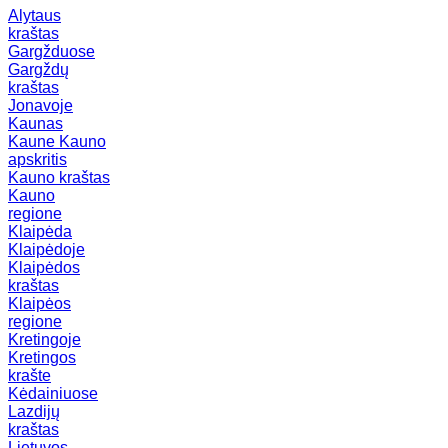
Alytaus
kraštas
Gargžduose
Gargždų
kraštas
Jonavoje
Kaunas
Kaune
Kauno
apskritis
Kauno kraštas
Kauno
regione
Klaipėda
Klaipėdoje
Klaipėdos
kraštas
Klaipėos
regione
Kretingoje
Kretingos
krašte
Kėdainiuose
Lazdijų
kraštas
Lietuvos