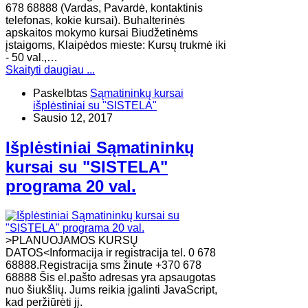
678 68888 (Vardas, Pavardė, kontaktinis
telefonas, kokie kursai). Buhalterinės
apskaitos mokymo kursai Biudžetinėms
įstaigoms, Klaipėdos mieste: Kursų trukmė iki
- 50 val.,…
Skaityti daugiau ...
Paskelbtas
Sąmatininkų kursai
išplėstiniai su "SISTELA"
Sausio 12, 2017
Išplėstiniai Sąmatininkų
kursai su "SISTELA"
programa 20 val.
>PLANUOJAMOS KURSŲ
DATOS<Informacija ir registracija tel. 0 678
68888.Registracija sms žinute +370 678
68888 Šis el.pašto adresas yra apsaugotas
nuo šiukšlių. Jums reikia įgalinti JavaScript,
kad peržiūrėti jį.