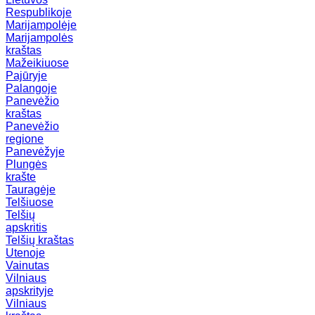
Respublikoje
Marijampolėje
Marijampolės
kraštas
Mažeikiuose
Pajūryje
Palangoje
Panevėžio
kraštas
Panevėžio
regione
Panevėžyje
Plungės
krašte
Tauragėje
Telšiuose
Telšių
apskritis
Telšių kraštas
Utenoje
Vainutas
Vilniaus
apskrityje
Vilniaus