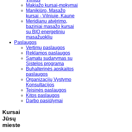
Makiažo kursai-mokymai
Manikiūro, Masažo
kursai - Vilniuje, Kaune
Meridianų atvėrimo,
baziniai masažo kursai
su BIO energetiniu
masažuokliu
Paslaugos
Vertimų paslaugos
Reklamos paslaugos
Sąmatų sudarymas su
Sistelos programa
Buhalterinės apskaitos
paslaugos
Organizacijų Vystymo
Konsultacijos
Teisinės paslaugos
Kitos paslaugos
Darbo pasiūlymai
Kursai
Jūsų
mieste