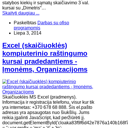
statybos kiekių ir sąmatų skaičiavimo 3 val.
kursai su „Dimetris“…
Skaityti daugiau ...
Paskelbtas
Darbas su ofiso
programomis
Liepa 3, 2014
Excel (skaičiuoklės)
kompiuterinio raštingumo
kursai pradedantiems -
Įmonėms, Organizacijoms
Skaičiuoklės MS Excel (pradmenys).
Informacija ir registracija telefonu, visur kur tik
yra internetas: +370 678 68 888. Šis el.pašto
adresas yra apsaugotas nuo šiukšlių. Jums
reikia įgalinti JavaScript, kad peržiūrėti jį.
document.getElementById('cloaka83f9f6d42e7876a140b168f
= ''; var prefix = 'ma' + 'il' + 'to';…