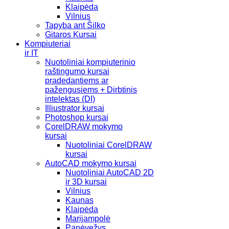
Klaipėda
Vilnius
Tapyba ant Šilko
Gitaros Kursai
Kompiuteriai
ir IT
Nuotoliniai kompiuterinio
raštingumo kursai
pradedantiems ar
pažengusiems + Dirbtinis
intelektas (DI)
Illiustrator kursai
Photoshop kursai
CorelDRAW mokymo
kursai
Nuotoliniai CorelDRAW
kursai
AutoCAD mokymo kursai
Nuotoliniai AutoCAD 2D
ir 3D kursai
Vilnius
Kaunas
Klaipėda
Marijampolė
Panėvežys