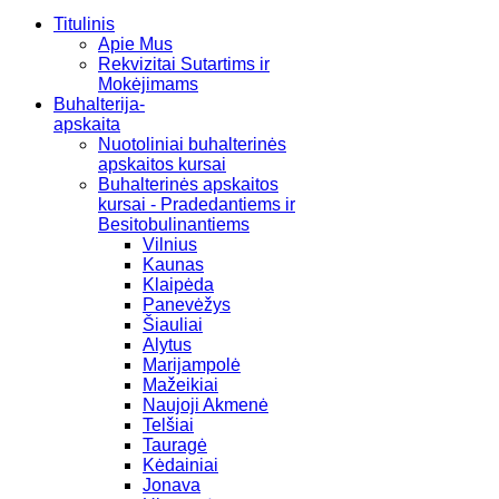
Titulinis
Apie Mus
Rekvizitai Sutartims ir
Mokėjimams
Buhalterija-
apskaita
Nuotoliniai buhalterinės
apskaitos kursai
Buhalterinės apskaitos
kursai - Pradedantiems ir
Besitobulinantiems
Vilnius
Kaunas
Klaipėda
Panevėžys
Šiauliai
Alytus
Marijampolė
Mažeikiai
Naujoji Akmenė
Telšiai
Tauragė
Kėdainiai
Jonava