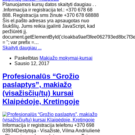
Planuojamos kursų datos skaityti daugiau . .
.Informacija ir registracija tel.: +370 678 68
888. Registracija sms žinute +370 678 68888
Šis el.pašto adresas yra apsaugotas nuo
šiukšlių. Jums reikia įgalinti JavaScript, kad
peržiūrėti jį.
document.getElementById('cloakba9aef3fee062793ed8bc7f3
= ''; var prefix =…
Skaityti daugiau ...
Paskelbtas
Makiažo mokymai-kursai
Sausio 12, 2017
Profesionalūs “Grožio
paslaptys”, makiažo
(visažisčių/tų) kursai
Klaipėdoje, Kretingoje
Informacija ir registracija telefonu +370 698
03934Dėstytoja - Visažistė, Vilma Andriulienė