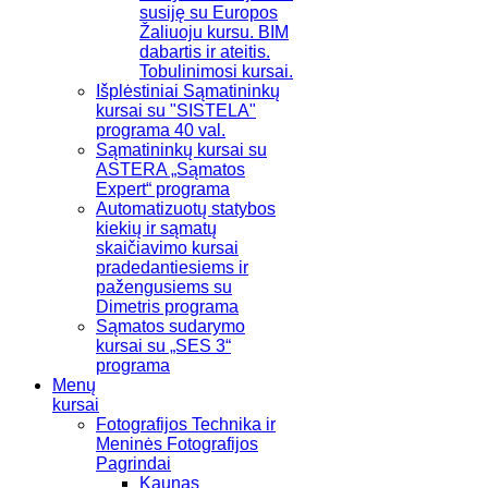
susiję su Europos
Žaliuoju kursu. BIM
dabartis ir ateitis.
Tobulinimosi kursai.
Išplėstiniai Sąmatininkų
kursai su "SISTELA"
programa 40 val.
Sąmatininkų kursai su
ASTERA „Sąmatos
Expert“ programa
Automatizuotų statybos
kiekių ir sąmatų
skaičiavimo kursai
pradedantiesiems ir
pažengusiems su
Dimetris programa
Sąmatos sudarymo
kursai su „SES 3“
programa
Menų
kursai
Fotografijos Technika ir
Meninės Fotografijos
Pagrindai
Kaunas