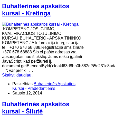
Buhalterinės apskaitos
kursai - Kretinga
KOMPETENCIJOS ĮGIJIMO,
KVALIFIKACIJOS TOBULINIMO
KURSAI BUHALTERIO - APSKAITININKO
KOMPETENCIJA Informacija ir registracija
tel.: +370 678 68 888.Registracija sms žinute
+370 678 68888 Šis el.pašto adresas yra
apsaugotas nuo šiukšlių. Jums reikia įgalinti
JavaScript, kad peržiūrėti jį.
document.getElementById('cloakf63d8bb0b382df55c231c8ad
= ''; var prefix =…
Skaityti daugiau ...
Paskelbtas
Buhalterinės Apskaitos
Kursai - Pradedantiems
Sausio 12, 2014
Buhalterinės apskaitos
kursai - Šilutė