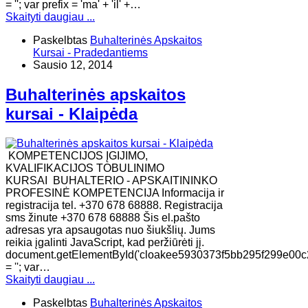
= ''; var prefix = 'ma' + 'il' +…
Skaityti daugiau ...
Paskelbtas
Buhalterinės Apskaitos
Kursai - Pradedantiems
Sausio 12, 2014
Buhalterinės apskaitos
kursai - Klaipėda
KOMPETENCIJOS ĮGIJIMO,
KVALIFIKACIJOS TOBULINIMO
KURSAI BUHALTERIO - APSKAITININKO
PROFESINĖ KOMPETENCIJA Informacija ir
registracija tel. +370 678 68888. Registracija
sms žinute +370 678 68888 Šis el.pašto
adresas yra apsaugotas nuo šiukšlių. Jums
reikia įgalinti JavaScript, kad peržiūrėti jį.
document.getElementById('cloakee5930373f5bb295f299e00c
= ''; var…
Skaityti daugiau ...
Paskelbtas
Buhalterinės Apskaitos