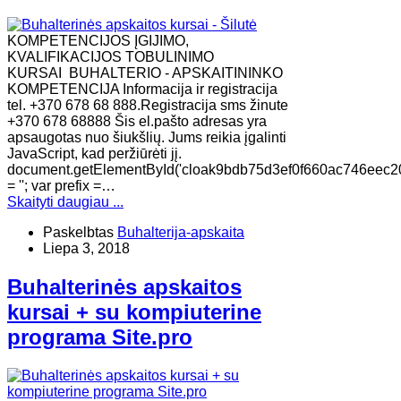
KOMPETENCIJOS ĮGIJIMO,
KVALIFIKACIJOS TOBULINIMO
KURSAI BUHALTERIO - APSKAITININKO
KOMPETENCIJA Informacija ir registracija
tel. +370 678 68 888.Registracija sms žinute
+370 678 68888 Šis el.pašto adresas yra
apsaugotas nuo šiukšlių. Jums reikia įgalinti
JavaScript, kad peržiūrėti jį.
document.getElementById('cloak9bdb75d3ef0f660ac746eec2
= ''; var prefix =…
Skaityti daugiau ...
Paskelbtas
Buhalterija-apskaita
Liepa 3, 2018
Buhalterinės apskaitos
kursai + su kompiuterine
programa Site.pro