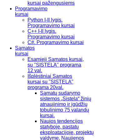
kursai pažengusiems
Programavimo
kursai
Python I-II lygis.
Programavimo kursai
C++ I-II lygis.
Programavimo kursai
C#. Programavimo kursai
Sąmatos
kursai
Esamieji Sąmatos kursai,
su "SISTELA" programa
12 val.
Išplėstiniai Sąmatos
kursai su "SISTELA"
programa 20val.
Sąmatų sudarymo
sistemos „Sistela“ žinių
atnaujinimo ir įgūdžių
tobulinimo 75 valandų
kursai.
Naujos tendencijos
statyboje, pastatų
eksploatacijoje, projektų
valdyme. Naujienos