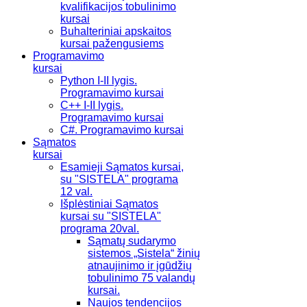
kvalifikacijos tobulinimo
kursai
Buhalteriniai apskaitos
kursai pažengusiems
Programavimo
kursai
Python I-II lygis.
Programavimo kursai
C++ I-II lygis.
Programavimo kursai
C#. Programavimo kursai
Sąmatos
kursai
Esamieji Sąmatos kursai,
su "SISTELA" programa
12 val.
Išplėstiniai Sąmatos
kursai su "SISTELA"
programa 20val.
Sąmatų sudarymo
sistemos „Sistela“ žinių
atnaujinimo ir įgūdžių
tobulinimo 75 valandų
kursai.
Naujos tendencijos