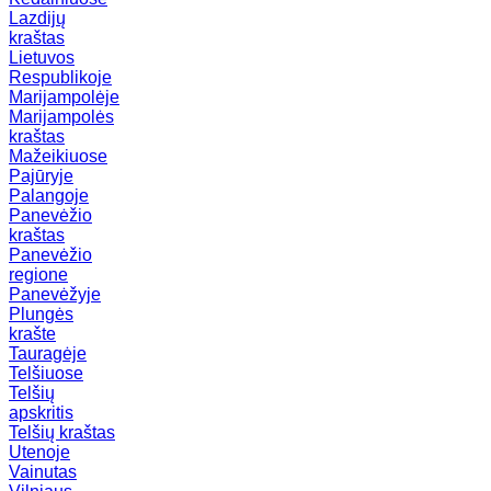
Lazdijų
kraštas
Lietuvos
Respublikoje
Marijampolėje
Marijampolės
kraštas
Mažeikiuose
Pajūryje
Palangoje
Panevėžio
kraštas
Panevėžio
regione
Panevėžyje
Plungės
krašte
Tauragėje
Telšiuose
Telšių
apskritis
Telšių kraštas
Utenoje
Vainutas