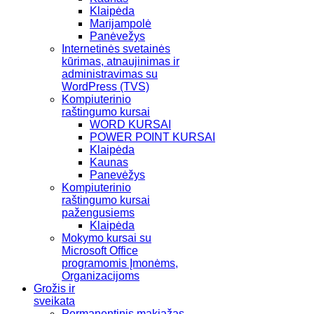
Klaipėda
Marijampolė
Panėvežys
Internetinės svetainės
kūrimas, atnaujinimas ir
administravimas su
WordPress (TVS)
Kompiuterinio
raštingumo kursai
WORD KURSAI
POWER POINT KURSAI
Klaipėda
Kaunas
Panevėžys
Kompiuterinio
raštingumo kursai
pažengusiems
Klaipėda
Mokymo kursai su
Microsoft Office
programomis Įmonėms,
Organizacijoms
Grožis ir
sveikata
Permanentinis makiažas