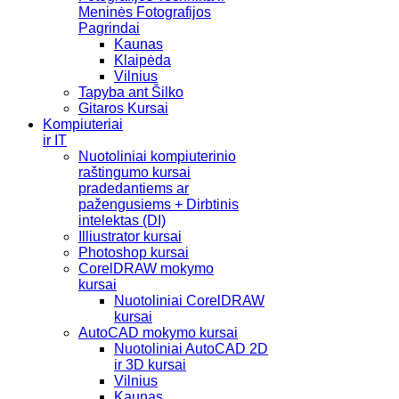
Meninės Fotografijos
Pagrindai
Kaunas
Klaipėda
Vilnius
Tapyba ant Šilko
Gitaros Kursai
Kompiuteriai
ir IT
Nuotoliniai kompiuterinio
raštingumo kursai
pradedantiems ar
pažengusiems + Dirbtinis
intelektas (DI)
Illiustrator kursai
Photoshop kursai
CorelDRAW mokymo
kursai
Nuotoliniai CorelDRAW
kursai
AutoCAD mokymo kursai
Nuotoliniai AutoCAD 2D
ir 3D kursai
Vilnius
Kaunas