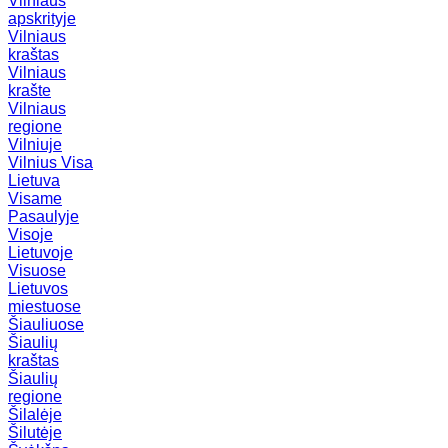
Vilniaus
apskrityje
Vilniaus
kraštas
Vilniaus
krašte
Vilniaus
regione
Vilniuje
Vilnius
Visa
Lietuva
Visame
Pasaulyje
Visoje
Lietuvoje
Visuose
Lietuvos
miestuose
Šiauliuose
Šiaulių
kraštas
Šiaulių
regione
Šilalėje
Šilutėje