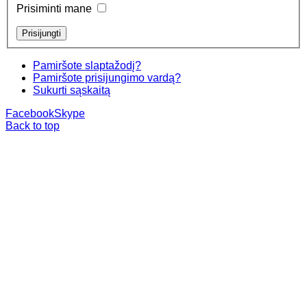
Prisiminti mane
Pamiršote slaptažodį?
Pamiršote prisijungimo vardą?
Sukurti sąskaitą
Facebook
Skype
Back to top