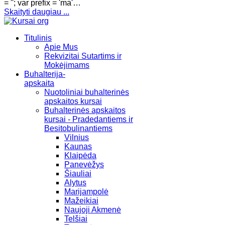
= ''; var prefix = 'ma'…
Skaityti daugiau ...
Titulinis
Apie Mus
Rekvizitai Sutartims ir
Mokėjimams
Buhalterija-
apskaita
Nuotoliniai buhalterinės
apskaitos kursai
Buhalterinės apskaitos
kursai - Pradedantiems ir
Besitobulinantiems
Vilnius
Kaunas
Klaipėda
Panevėžys
Šiauliai
Alytus
Marijampolė
Mažeikiai
Naujoji Akmenė
Telšiai