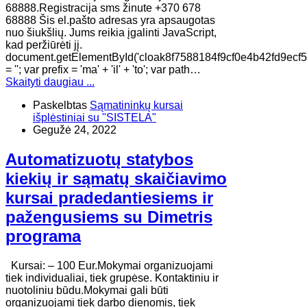
68888.Registracija sms žinute +370 678
68888 Šis el.pašto adresas yra apsaugotas
nuo šiukšlių. Jums reikia įgalinti JavaScript,
kad peržiūrėti jį.
document.getElementById('cloak8f7588184f9cf0e4b42fd9ecf
= ''; var prefix = 'ma' + 'il' + 'to'; var path…
Skaityti daugiau ...
Paskelbtas
Sąmatininkų kursai
išplėstiniai su "SISTELA"
Gegužė 24, 2022
Automatizuotų statybos
kiekių ir sąmatų skaičiavimo
kursai pradedantiesiems ir
pažengusiems su Dimetris
programa
Kursai: – 100 Eur.Mokymai organizuojami
tiek individualiai, tiek grupėse. Kontaktiniu ir
nuotoliniu būdu.Mokymai gali būti
organizuojami tiek darbo dienomis, tiek