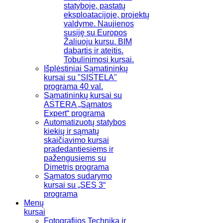
statyboje, pastatų
eksploatacijoje, projektų
valdyme. Naujienos
susiję su Europos
Žaliuoju kursu. BIM
dabartis ir ateitis.
Tobulinimosi kursai.
Išplėstiniai Sąmatininkų
kursai su "SISTELA"
programa 40 val.
Sąmatininkų kursai su
ASTERA „Sąmatos
Expert“ programa
Automatizuotų statybos
kiekių ir sąmatų
skaičiavimo kursai
pradedantiesiems ir
pažengusiems su
Dimetris programa
Sąmatos sudarymo
kursai su „SES 3“
programa
Menų
kursai
Fotografijos Technika ir