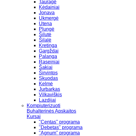
Tauragė
Kėdainiai
Jonava
Ukmergė
Utena
Plungė
Šilutė
Šilalė
Kretinga
Gargždai
Palanga
Raseiniai
Šakiai
Širvintos
Skuodas
Kelmė
Jurbarkas
Vilkaviškis
Lazdijai
Kompiuterizuoti
Buhalterinės Apskaitos
Kursai
"Centas" programa
"Debetas" programa
"Agnum" programa