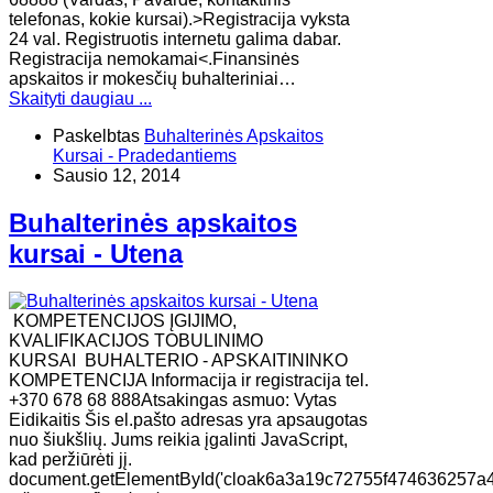
telefonas, kokie kursai).>Registracija vyksta
24 val. Registruotis internetu galima dabar.
Registracija nemokamai<.Finansinės
apskaitos ir mokesčių buhalteriniai…
Skaityti daugiau ...
Paskelbtas
Buhalterinės Apskaitos
Kursai - Pradedantiems
Sausio 12, 2014
Buhalterinės apskaitos
kursai - Utena
KOMPETENCIJOS ĮGIJIMO,
KVALIFIKACIJOS TOBULINIMO
KURSAI BUHALTERIO - APSKAITININKO
KOMPETENCIJA Informacija ir registracija tel.
+370 678 68 888Atsakingas asmuo: Vytas
Eidikaitis Šis el.pašto adresas yra apsaugotas
nuo šiukšlių. Jums reikia įgalinti JavaScript,
kad peržiūrėti jį.
document.getElementById('cloak6a3a19c72755f474636257a