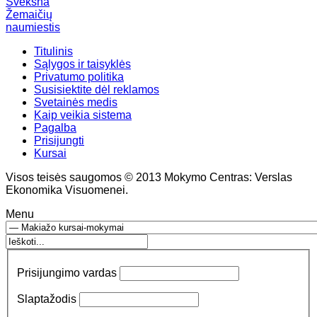
Švėkšna
Žemaičių
naumiestis
Titulinis
Sąlygos ir taisyklės
Privatumo politika
Susisiektite dėl reklamos
Svetainės medis
Kaip veikia sistema
Pagalba
Prisijungti
Kursai
Visos teisės saugomos © 2013 Mokymo Centras: Verslas
Ekonomika Visuomenei.
Menu
Prisijungimo vardas
Slaptažodis