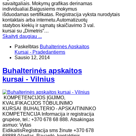
savaitgaliais. Mokymų grafikas derinamas
individualiai.Baigusiems mokymus
išduodamas sertifikatas. Registracija vyksta nurodytais
kontaktais arba internetu.Automatizuotų
statybos kiekių ir sąmatų skaičiavimo 3 val.
kursai su „Dimetris“…
Skaityti daugiau ...
Paskelbtas
Buhalterinės Apskaitos
Kursai - Pradedantiems
Sausio 12, 2014
Buhalterinės apskaitos
kursai - Vilnius
KOMPETENCIJOS ĮGIJIMO,
KVALIFIKACIJOS TOBULINIMO
KURSAI BUHALTERIO - APSKAITININKO
KOMPETENCIJA Informacija ir registracija
grupėse, tel.: +370 678 68 888. Atsakingas
asmuo: Vytas
EidikaitisRegistracija sms žinute +370 678
68888 (Vardas, Pavardė, kontaktinis