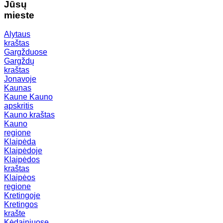
Jūsų
mieste
Alytaus
kraštas
Gargžduose
Gargždų
kraštas
Jonavoje
Kaunas
Kaune
Kauno
apskritis
Kauno kraštas
Kauno
regione
Klaipėda
Klaipėdoje
Klaipėdos
kraštas
Klaipėos
regione
Kretingoje
Kretingos
krašte
Kėdainiuose