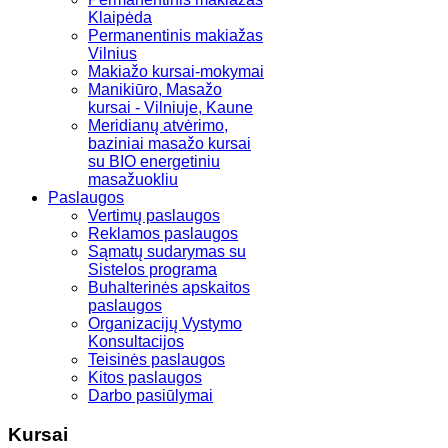
Klaipėda
Permanentinis makiažas
Vilnius
Makiažo kursai-mokymai
Manikiūro, Masažo
kursai - Vilniuje, Kaune
Meridianų atvėrimo,
baziniai masažo kursai
su BIO energetiniu
masažuokliu
Paslaugos
Vertimų paslaugos
Reklamos paslaugos
Sąmatų sudarymas su
Sistelos programa
Buhalterinės apskaitos
paslaugos
Organizacijų Vystymo
Konsultacijos
Teisinės paslaugos
Kitos paslaugos
Darbo pasiūlymai
Kursai