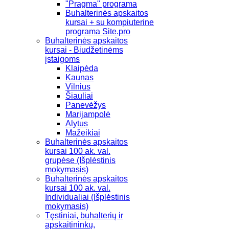
"Pragma" programa
Buhalterinės apskaitos
kursai + su kompiuterine
programa Site.pro
Buhalterinės apskaitos
kursai - Biudžetinėms
įstaigoms
Klaipėda
Kaunas
Vilnius
Šiauliai
Panevėžys
Marijampolė
Alytus
Mažeikiai
Buhalterinės apskaitos
kursai 100 ak. val.
grupėse (Išplėstinis
mokymasis)
Buhalterinės apskaitos
kursai 100 ak. val.
Individualiai (Išplėstinis
mokymasis)
Tęstiniai, buhalterių ir
apskaitininkų,