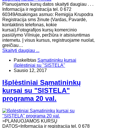
Planuojamos kursų datos skaityti daugiau . . .
Informacija ir registracija tel. 0 672
60349Atsakingas asmuo: Remigija Krupodra
Registracija sms žinute (Vardas, Pavardė,
kontaktinis telefonas, kokie
kursai).Fotografijos kursų komercinio
pasiūlymo Vilniuje, peržiūra ir atsisiuntimas
internetu. Į visus kursus, registruojame nuolat,
greičiau…
Skaityti daugiau ...
Paskelbtas
Sąmatininkų kursai
išplėstiniai su "SISTELA"
Sausio 12, 2017
Išplėstiniai Sąmatininkų
kursai su "SISTELA"
programa 20 val.
>PLANUOJAMOS KURSŲ
DATOS<Informacija ir registracija tel. 0 678